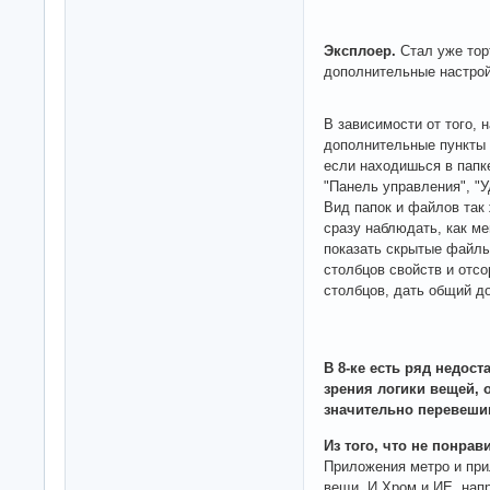
Эксплоер.
Стал уже тор
дополнительные настрой
В зависимости от того, 
дополнительные пункты 
если находишься в папк
"Панель управления", "У
Вид папок и файлов так
сразу наблюдать, как ме
показать скрытые файлы
столбцов свойств и отс
столбцов, дать общий до
В 8-ке есть ряд недост
зрения логики вещей,
значительно перевеш
Из того, что не понрав
Приложения метро и при
вещи. И Хром и ИЕ, нап