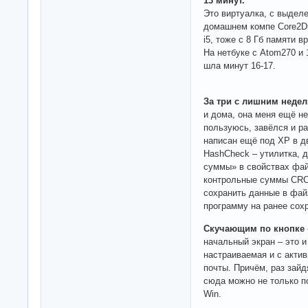
13 минут.
Это виртуалка, с выдел
домашнем компе Core2Du
i5, тоже с 8 Гб памяти 
На нетбуке с Atom270 и 
шла минут 16-17.
За три с лишним недел
и дома, она меня ещё н
пользуюсь, завёлся и ра
написан ещё под ХР в д
HashCheck – утилитка,
суммы» в свойствах файл
контрольные суммы CRC
сохранить данные в фай
программу на ранее сох
Скучающим по кнопке 
начальный экран – это и
настраиваемая и с актив
почты. Причём, раз зайд
сюда можно не только п
Win.