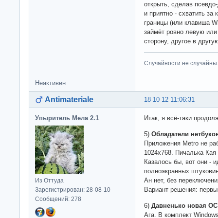
открыть, сделав псевдо-
и приятно - схватить за 
границы (или клавиша Wi
займёт ровно левую или
сторону, другое в другую
Случайности не случайны
Неактивен
Antimateriale
18-10-12 11:06:31
Упыритель Мела 2.1
Итак, я всё-таки продол
5)
Обладатели нетбуко
Приложения Metro не ра
1024x768. Пичалька Кая
Казалось бы, вот они -
полноэкранных штуковин 
Ан нет, без переключени
Из Оттуда
Вариант решения: первы
Зарегистрирован: 28-08-10
Сообщений: 278
6)
Давненько новая ОС
Ага. В комплект Windows