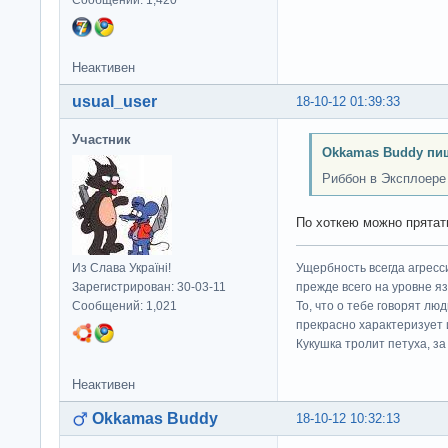
Сообщений: 1,420
Неактивен
usual_user
18-10-12 01:39:33
Участник
Okkamas Buddy пи
Риббон в Эксплоере
По хоткею можно прятат
Из Слава Україні!
Ущербность всегда агресс
Зарегистрирован: 30-03-11
прежде всего на уровне яз
Сообщений: 1,021
То, что о тебе говорят люд
прекрасно характеризует 
Кукушка тролит петуха, за 
Неактивен
Okkamas Buddy
18-10-12 10:32:13