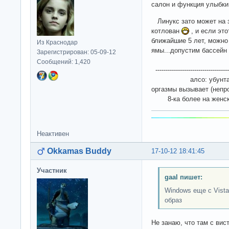
салон и функция улыбк
Линукс зато может на 
котлован
, и если эт
ближайшие 5 лет, можно
Из Краснодар
ямы...допустим бассейн
Зарегистрирован: 05-09-12
Сообщений: 1,420
-------------------------------------
алсо: убунта в пос
оргазмы вызывает (неп
8-ка более на женски
Неактивен
Okkamas Buddy
17-10-12 18:41:45
Участник
gaal пишет:
Windows еще с Vist
образ
Не занаю, что там с вис