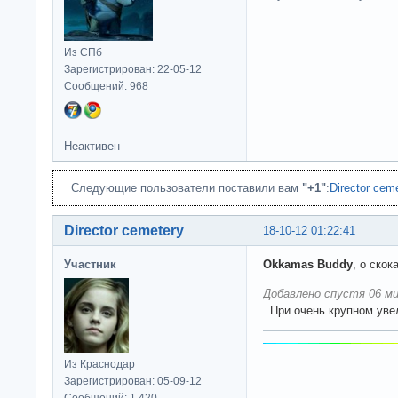
Из СПб
Зарегистрирован: 22-05-12
Сообщений: 968
Неактивен
Следующие пользователи поставили вам
"+1"
:
Director cem
Director cemetery
18-10-12 01:22:41
Участник
Okkamas Buddy
, о ско
Добавлено спустя 06 ми
При очень крупном уве
Из Краснодар
Зарегистрирован: 05-09-12