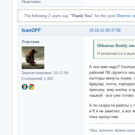
Неактивен
The following 2 users say
"Thank You"
for this post:
Director c
IvanOFF
18-10-12 00:37:08
Участник
Okkamas Buddy пи
И включается и вык
А оно вам надо? Скольк
рабочий ПК грузится око
Зарегистрирован: 26-12-09
полторы минуты позже, п
Сообщений: 1,482
браузер, почта, корпора
прихожу, жму кнопку и и
чашкой - все уже готово 
А по скорости работы с
и 8 я не заметил, а вот
пока пропустим.
"Оно, конечно, можно нау