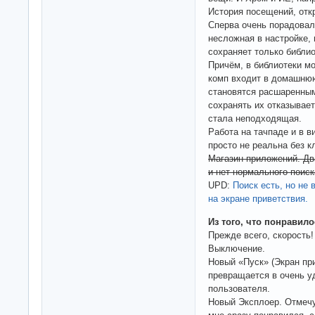
История посещений, откр
Сперва очень порадовал
несложная в настройке,
сохраняет только библио
Причём, в библиотеки м
комп входит в домашнюю
становятся расшаренным
сохранять их отказывае
стала неподходящая.
Работа на тачпаде и в в
просто не реальна без к
Магазин приложений. Дв
и нет нормального поиск
UPD:
Поиск есть, но не 
на экране приветствия.
Из того, что понравило
Прежде всего, скорость!
Выключение.
Новый «Пуск» (Экран пр
превращается в очень у
пользователя.
Новый Эксплоер. Отмечу