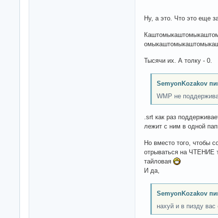
Ну, а это. Что это еще з
Каштомыкаштомыкашто
омыкаштомыкаштомыка
Тысячи их. А толку - 0.
SemyonKozakov пи
WMP не поддерживает
.srt как раз поддержива
лежит с ним в одной пап
Но вместо того, чтобы 
отрываться на ЧТЕНИЕ т
тайловая
И да,
SemyonKozakov пи
нахуй и в пизду вас