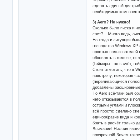
сделать единый дистри
необходимых компонент
3)
Aero? Не нужно!
Сколько было писка и не
свет?... Много ведь, оче
Но тогда и ситуация был
господство Windows XP 
простых пользователей м
обновлять в железе, есл
(Геймеры - не в счёт, ге
Стоит отметить, что в 
навстречу, некоторая ч
(переливающиеся полоски
добавлены расширенные 
Но Aero всё-таки был ор
него отказываются в по
острыми углами и плос
всё просто: сделано си
единообразие вида и ко
брать в расчёт только д
Внимание! Нижняя панел
прозрачной! Зачем такое