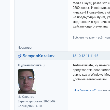
Media Player, разве что
9200.xxxxx. И всё слиш
нинужен! Пользуйтесь о
на предыдущий пункт, у
медленно и с достоинс
действующего вулкана.
Всё, что не тлен - всё тлен
Неактивен
SemyonKozakov
18-10-12 11:11:15
Журнашлюшка :)
Antimateriale
, ну немно
представляю себе чело
равно как и Windows Med
удобные альтернативы. Т
https://nolinux.w2c.ru
- мор
Из Саратов
Зарегистрирован: 28-11-09
Сообщений: 4,109