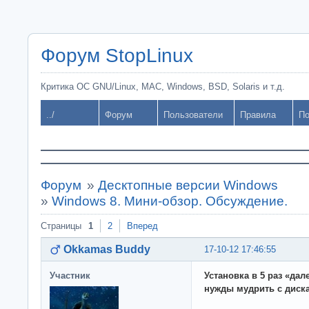
Форум StopLinux
Критика ОС GNU/Linux, MAC, Windows, BSD, Solaris и т.д.
../
Форум
Пользователи
Правила
По
Форум
»
Десктопные версии Windows
»
Windows 8. Мини-обзор. Обсуждение.
Страницы
1
2
Вперед
Okkamas Buddy
17-10-12 17:46:55
Участник
Установка в 5 раз «дал
нужды мудрить с диск