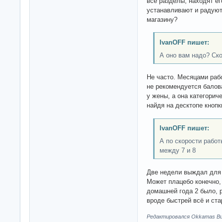
все разделы, находят ег
устанавливают и радуют
магазину?
IvanOFF пишет:
А оно вам надо? Ско
Не часто. Месяцами рабо
не рекомендуется балов
у жены, а она категорич
найдя на десктопе кноп
IvanOFF пишет:
А по скорости рабо
между 7 и 8
Две недели выждал для 
Может плацебо конечно, 
домашней года 2 было, р
вроде быстрей всё и ста
Редактировался Okkamas Bud