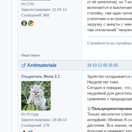
от её аппетитов), но 7-
Из СПб
включается и выключает
Зарегистрирован: 22-05-12
статейку, там один чел
Сообщений: 968
утилитами и встроенным
загрузку с минуты с чем
там отключений "ненужн
Случайности не случайны
Неактивен
Antimateriale
18-10-12 00:35:50
Упыритель Мела 2.1
Удобство складывается и
Неудобство тоже.
Сегодня я поведаю, что
неудобной для десктопа 
сравнении с предыдуще
1)
Пальцеориентирова
Только абсолютно слепо
Из Оттуда
интерфейс Windows 8 со
Зарегистрирован: 28-08-10
дисплеев. Все значки, 
Сообщений: 278
большие и занимают кат