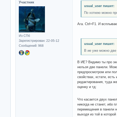
Участник
usual_user пишет:
По хоткею можно пр
Ага. Ctrl+F1. И всплыва
Из СПб
Зарегистрирован: 22-05-12
usual_user пишет:
Сообщений: 968
В ие уже можно две
В ИЕ? Видимо ты про эк
нельзя две панели. Мож
предпросмотром или по
свойствах, кстати, есть
редактирования, туда же
оценку и тд:
Что касается двух пане
никогда не станет, ибо п
перемещения в панели н
выходя из той в которой