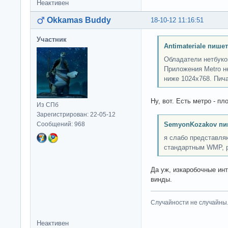
Неактивен
Okkamas Buddy
18-10-12 11:16:51
Участник
Antimateriale пишет
Обладатели нетбуко
Приложения Metro н
ниже 1024x768. Пич
Ну, вот. Есть метро - пл
Из СПб
Зарегистрирован: 22-05-12
Сообщений: 968
SemyonKozakov пи
я слабо представля
стандартным WMP, р
Да уж, изкаробочные инт
винды.
Случайности не случайны
Неактивен