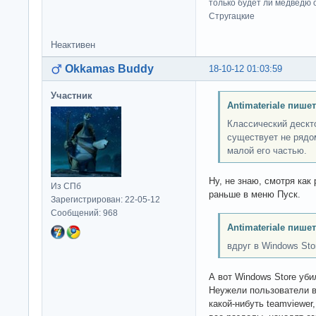
только будет ли медведю от
Стругацкие
Неактивен
Okkamas Buddy
18-10-12 01:03:59
Участник
Antimateriale пишет
Классический дескт
существует не рядо
малой его частью.
Ну, не знаю, смотря как
Из СПб
раньше в меню Пуск.
Зарегистрирован: 22-05-12
Сообщений: 968
Antimateriale пишет
вдруг в Windows Sto
А вот Windows Store уби
Неужели пользователи в
какой-нибуть teamviewer