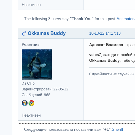
Неактивен
The following 3 users say
"Thank You"
for this post:
Antimateri
Okkamas Buddy
18-10-12 14:17:13
Участник
Адвакат Балмера
- крас
veles7
, заходи в любой 
Okkamas Buddy
, тебе 
Случайности не случайны
Из СПб
Зарегистрирован: 22-05-12
Сообщений: 968
Неактивен
Следующие пользователи поставили вам
"+1"
:
Sheriff