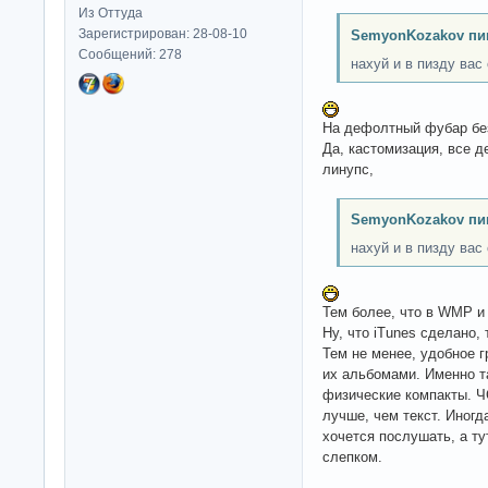
Из Оттуда
Зарегистрирован: 28-08-10
SemyonKozakov пи
Сообщений: 278
нахуй и в пизду вас
На дефолтный фубар без
Да, кастомизация, все д
линупс,
SemyonKozakov пи
нахуй и в пизду вас
Тем более, что в WMP и 
Ну, что iTunes сделано
Тем не менее, удобное 
их альбомами. Именно т
физические компакты. Ч
лучше, чем текст. Иногд
хочется послушать, а т
слепком.