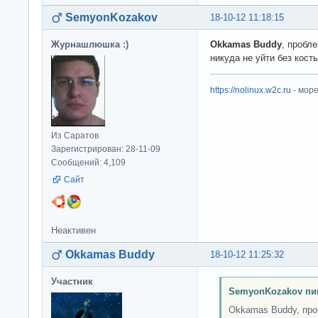
SemyonKozakov
18-10-12 11:18:15
Журнашлюшка :)
Okkamas Buddy
, пробле
никуда не уйти без кост
https://nolinux.w2c.ru
- мор
Из Саратов
Зарегистрирован: 28-11-09
Сообщений: 4,109
Сайт
Неактивен
Okkamas Buddy
18-10-12 11:25:32
Участник
SemyonKozakov пи
Okkamas Buddy, проб