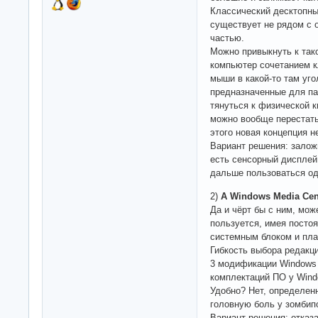
Классический десктопны
существует не рядом с 
частью.
Можно привыкнуть к та
компьютер сочетанием к
мыши в какой-то там уго
предназначенные для пал
тянуться к физической к
можно вообще перестать
этого новая концепция н
Вариант решения: залож
есть сенсорный дисплей 
дальше пользоваться о
2)
А Windows Media Cent
Да и чёрт бы с ним, може
пользуется, имея посто
системным блоком и пла
Гибкость выбора редакци
3 модификации Windows 
комплектаций ПО у Wind
Удобно? Нет, определен
головную боль у зомбип
Вариант решения: отказ