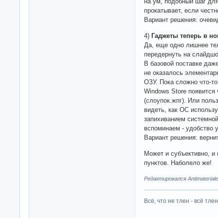
на ум, подобный шаг дл
прокатывает, если честн
Вариант решения: очеви
4)
Гаджеты теперь в но
Да, еще одно лишнее те
передернуть на слайдшо
В базовой поставке даже
не оказалось элементар
ОЗУ. Пока сложно что-то
Windows Store появится 
(слоупок.жпг). Или пол
видеть, как ОС использ
запихиванием системной
вспоминаем - удобство у
Вариант решения: вернит
Может и субъективно, и
пунктов. Наболело же!
Редактировался Antimateriale
Всё, что не тлен - всё тлен