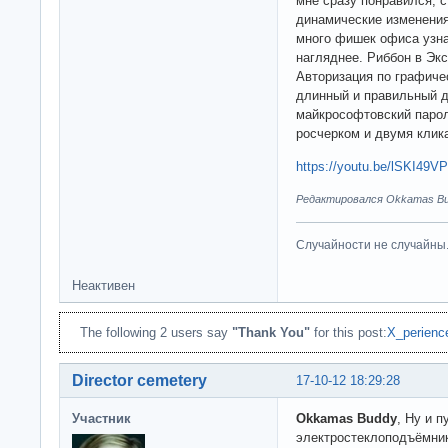
мне сразу понравился, с
динамические изменения 
много фишек офиса узнал
нагляднее. Риббон в Эк
Авторизация по графиче
длинный и правильный 
майкрософтовский парол
росчерком и двумя клик
https://youtu.be/lSKI49V
Редактировался Okkamas Bud
Случайности не случайны
Неактивен
The following 2 users say
"Thank You"
for this post:
X_perienc
Director cemetery
17-10-12 18:29:28
Участник
Okkamas Buddy
, Ну и 
электростеклоподъёмник