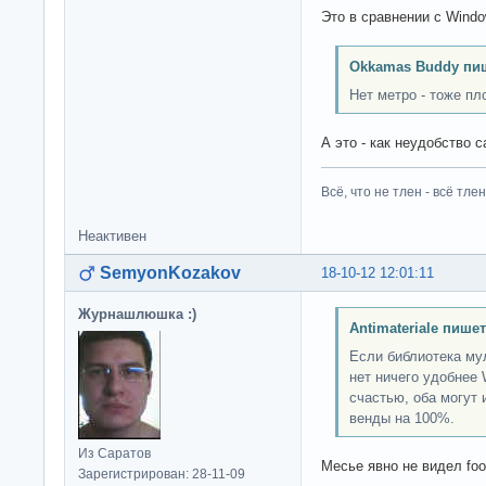
Это в сравнении с Windo
Okkamas Buddy пи
Нет метро - тоже пл
А это - как неудобство 
Всё, что не тлен - всё тлен
Неактивен
SemyonKozakov
18-10-12 12:01:11
Журнашлюшка :)
Antimateriale пишет
Если библиотека му
нет ничего удобнее 
счастью, оба могут
венды на 100%.
Из Саратов
Месье явно не видел foo
Зарегистрирован: 28-11-09