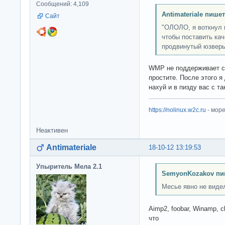
Сообщений: 4,109
Antimateriale пишет
Сайт
"ОЛОЛО, я воткнул 
чтобы поставить кач
продвинутый юзверь
WMP не поддерживает суб
простите. После этого я
нахуй и в пизду вас с т
https://nolinux.w2c.ru
- мор
Неактивен
Antimateriale
18-10-12 13:19:53
Упыритель Мела 2.1
SemyonKozakov пи
Месье явно не видел
Aimp2, foobar, Winamp, c
что