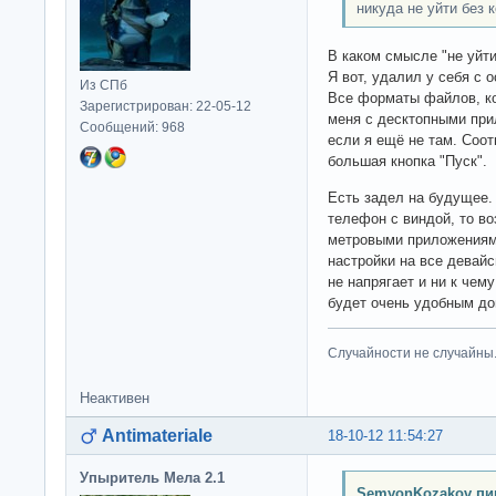
никуда не уйти без 
В каком смысле "не уйти
Я вот, удалил у себя с 
Из СПб
Все форматы файлов, к
Зарегистрирован: 22-05-12
меня с десктопными при
Сообщений: 968
если я ещё не там. Соот
большая кнопка "Пуск".
Есть задел на будущее.
телефон с виндой, то в
метровыми приложениями
настройки на все девайс
не напрягает и ни к чем
будет очень удобным до
Случайности не случайны
Неактивен
Antimateriale
18-10-12 11:54:27
Упыритель Мела 2.1
SemyonKozakov пи