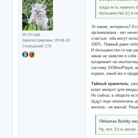
когда есть намного 
большинство (c) и н
Эт какие, интересно? Е
организована - нет ниче
Из Оттуда
счастью, оба могут исп
Зарегистрирован: 28-08-10
100%. Первый даже побо
Сообщений: 278
И большинство-то как р
никак не заявляя о себе
кукарекает на околоети
систему GOMноPlayer, в
кодеки, какой же я прод
Тайный хранитель
, уж
юзал аккаунт для венды
Но сейчас в обороте ест
будут еще оооооочень д
железа - не малый. Реш
Okkamas Buddy пи
Ну, вот. Есть метро 