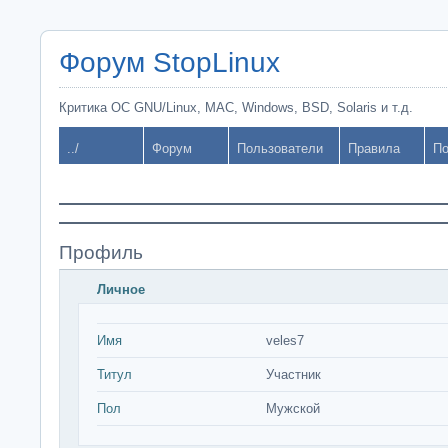
Форум StopLinux
Критика ОС GNU/Linux, MAC, Windows, BSD, Solaris и т.д.
../
Форум
Пользователи
Правила
По
Профиль
Личное
Имя
veles7
Титул
Участник
Пол
Мужской