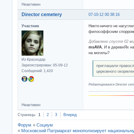
Неактивен
Director cemetery
07-10-12 00:38:16
Участник
Никто-ничего не нагугл
философфским спорро
Добавлено спустя 02 ми
msAVA
, И в деревнЯх н
на могилы?
Из Краснодар
Зарегистрирован: 05-09-12
приглашали правосл
Сообщений: 1,420
церковного окормлен
Редактировался Director ceme
Неактивен
Страницы
1
2
3
Вперед
Форум
»
Социум
»
Московский Патриархат монополизирует национальн