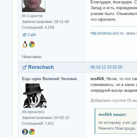
Благодаря, благодаря. 
Запад и есть порождение
учение было. Ознакомьте
Из Саратов
что офигеете.
Зарегистрирован: 28-11-09
Сообщений: 4,109
http://nolinux.w2c.ru
- море
Сайт
Неактивен
Rorschach
06-10-12 23:52:25
Еще один Великий Человек
msAVA
, Не-не, то что т
сомневаюсь, но в каких 
очередной высер академ
Добавлено спустя 01 ми
Из прошлого
msAVA пишет:
Зарегистрирован: 04-05-10
по которому учат де
Сообщений: 7,401
Нижнего Новгорода.