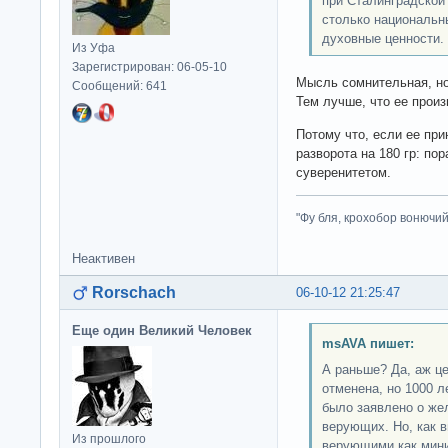
при Сталинградской 
столько национальн
духовные ценности.
Из Уфа
Зарегистрирован: 06-05-10
Мысль сомнительная, но
Сообщений: 641
Тем лучше, что ее прои
Потому что, если ее при
разворота на 180 гр: по
суверенитетом.
"Фу бля, крохобор вонючий"
Неактивен
Rorschach
06-10-12 21:25:47
Еще один Великий Человек
msAVA пишет:
А раньше? Да, аж ц
отменена, но 1000 л
было заявлено о жел
верующих. Но, как 
Из прошлого
верующими как мини