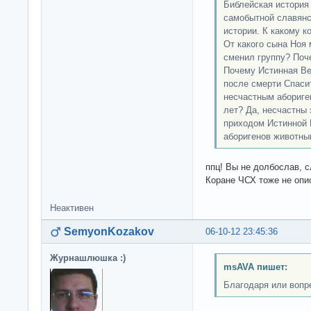
Библейская история
самобытной славянск
истории. К какому 
От какого сына Ноя
сменил группу? Поч
Почему Истинная Ве
после смерти Спаси
несчастным абориге
лет? Да, несчастны 
приходом Истинной 
аборигенов животны
ппц! Вы не долбослав, 
Коране ЧСХ тоже не опис
Неактивен
SemyonKozakov
06-10-12 23:45:36
Журнашлюшка :)
msAVA пишет:
Благодаря или вопр