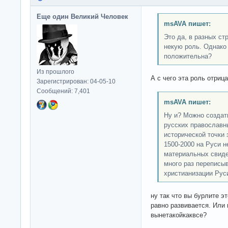
Еще один Великий Человек
msAVA пишет:
Это да, в разных ст
некую роль. Однако 
положительна?
Из прошлого
А с чего эта роль отриц
Зарегистрирован: 04-05-10
Сообщений: 7,401
msAVA пишет:
Ну и? Можно создат
русских православн
исторической точки 
1500-2000 на Руси н
материальных свиде
много раз переписыв
христианизации Рус
ну так что вы бурлите э
равно развивается. Или 
вынетакойкаквсе?