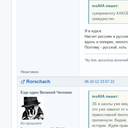
msAVA пишет:
суверенитету КАКОЙ
гражданство.
Я в курсе.
Насчет россиян и русски
вдоль и поперек, неохот
Поэтому - русской, хоть
"Фу бля, крохобор вонючий"
Неактивен
Rorschach
06-10-12 23:07:22
Еще один Великий Человек
msAVA пишет:
ЗБ в школы уже вве
это уже зависит от 
православной биолог
пропихнули. Видим,
Из прошлого
истории. Ждём прав