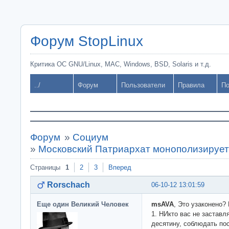
Форум StopLinux
Критика ОС GNU/Linux, MAC, Windows, BSD, Solaris и т.д.
../
Форум
Пользователи
Правила
По
Форум
»
Социум
»
Московский Патриархат монополизирует
Страницы
1
2
3
Вперед
Rorschach
06-10-12 13:01:59
Еще один Великий Человек
msAVA
, Это узаконено?
1. НИкто вас не заставл
десятину, соблюдать по