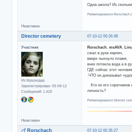
Одна школа? Из скольки
Редактировался Rorschach (0
Неактивен
Director cemetery
07-10-12 00:26:08
Участник
Rorschach
,
msAVA
,
Lin
сжал в руке кирпич,
вверх пыхнуло пламя,
вниз потекла вода а в р
ГДЕ сейчас этот челове
.ЧТО он доказывал чудо
Из Краснодар
Кто из его соратников 
Зарегистрирован: 05-09-12
личность?
Сообщений: 1,420
Редактировался Director ceme
Неактивен
Rorschach
07-10-12 00:35:27