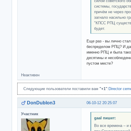
силой советского о
системы, государст
причём не через про
загнало насильно гр
"КПСС РПЦ существу
будет.
Еще раз - вы лично ста
беспределом РПЦ? И да, 
именно РПЦ и была тако
десятины и несоблюдения
пустом месте?
Неактивен
Следующие пользователи поставили вам
"+1"
:
Director cem
DonDublon3
06-10-12 20:25:07
Участник
gaal пишет:
Во все времена – и 