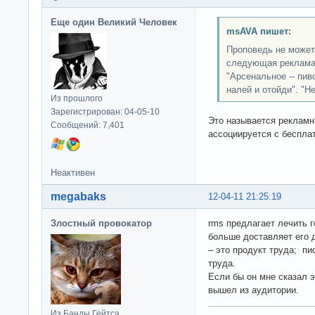
Еще один Великий Человек
msAVA пишет:
Проповедь не может 
следующая реклама:
"Арсенальное -- пив
налей и отойди". "Н
Из прошлого
Зарегистрирован: 04-05-10
Это называется рекламн
Сообщений: 7,401
ассоциируется с бесплат
Неактивен
megabaks
12-04-11 21:25:19
Злостный провокатор
rms предлагает лечить 
больше доставляет его 
– это продукт труда; пи
труда.
Если бы он мне сказал эт
вышел из аудитории.
Из Банды Гейтса