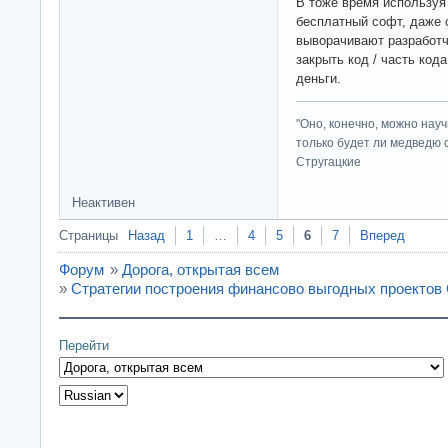
В тоже время используя
бесплатный софт, даже 
выворачивают разработч
закрыть код / часть код
деньги.
"Оно, конечно, можно нау
только будет ли медведю от
Стругацкие
Неактивен
Страницы
Назад
1
…
4
5
6
7
Вперед
Форум
»
Дорога, открытая всем
»
Стратегии построения финансово выгодных проекто
Перейти