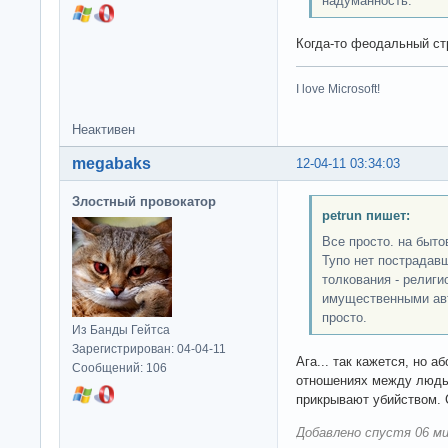
надуманность.
Когда-то феодальный ст
I love Microsoft!
Неактивен
megabaks
12-04-11 03:34:03
Злостный провокатор
petrun пишет:
Все просто. на быто
Тупо нет пострадавш
толкования - религи
имущественными авт
просто.
Из Банды Гейтса
Зарегистрирован: 04-04-11
Ага... так кажется, но а
Сообщений: 106
отношениях между людьм
прикрывают убийством. 
Добавлено спустя 06 ми