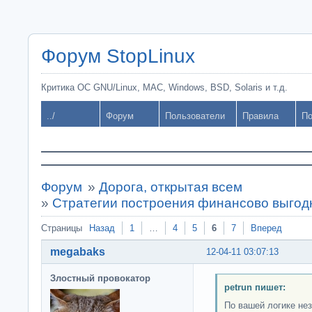
Форум StopLinux
Критика ОС GNU/Linux, MAC, Windows, BSD, Solaris и т.д.
../
Форум
Пользователи
Правила
По
Форум
»
Дорога, открытая всем
»
Стратегии построения финансово выгод
Страницы
Назад
1
…
4
5
6
7
Вперед
megabaks
12-04-11 03:07:13
Злостный провокатор
petrun пишет:
По вашей логике не