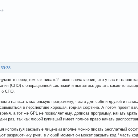
ft!
:39:38
думаете перед тем как писать? Такое впечатление, что у вас в голове к
ания (СПО) с операционной системой и пытаетесь делать какие-то выводы
 о СПО.
некто написать маленькую программку, чисто для себя и друзей и напис
совываться в перспективе хорошая, годная софтина. А потом проект взя
время, а тот же GPL не позволяет ему, дописав программу, начать брать 
один раз, так как любой купивший имеет полное право начать распростра
мя используя закрытые лицензии вполне можно писать бесплатный софт
ют разработчику руки, в любой момент он может закрыть код / часть код