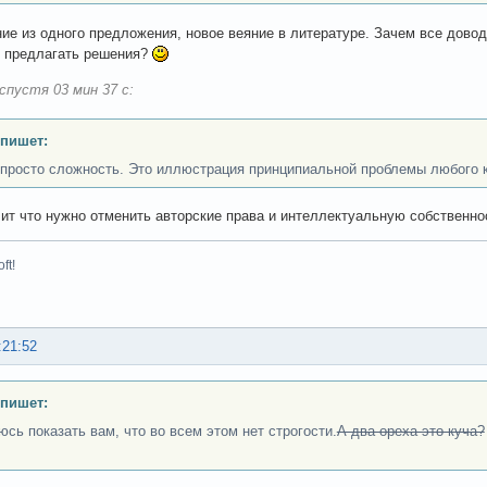
ие из одного предложения, новое веяние в литературе. Зачем все доводи
 предлагать решения?
спустя 03 мин 37 с:
 пишет:
 просто сложность. Это иллюстрация принципиальной проблемы любого 
чит что нужно отменить авторские права и интеллектуальную собственнос
ft!
:21:52
 пишет:
юсь показать вам, что во всем этом нет строгости.
А два ореха это куча?