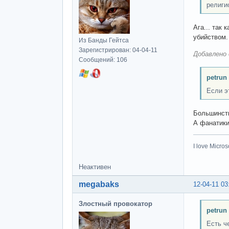
религи
Ага... так
убийством.
Из Банды Гейтса
Зарегистрирован: 04-04-11
Добавлено 
Сообщений: 106
petrun
Если э
Большинств
А фанатики
I love Microso
Неактивен
megabaks
12-04-11 03
Злостный провокатор
petrun
Есть че