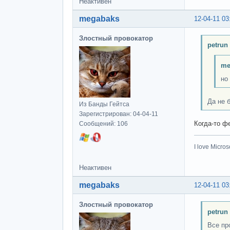
Неактивен
megabaks
12-04-11 03
Злостный провокатор
petrun
me
но
Да не 
Из Банды Гейтса
Зарегистрирован: 04-04-11
Когда-то ф
Сообщений: 106
I love Microso
Неактивен
megabaks
12-04-11 03
Злостный провокатор
petrun
Все пр