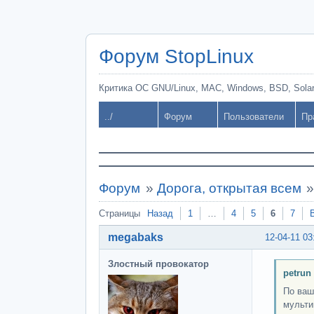
Форум StopLinux
Критика ОС GNU/Linux, MAC, Windows, BSD, Solari
../
Форум
Пользователи
Пр
Форум
»
Дорога, открытая всем
Страницы
Назад
1
…
4
5
6
7
megabaks
12-04-11 03
Злостный провокатор
petrun
По ваш
мульти