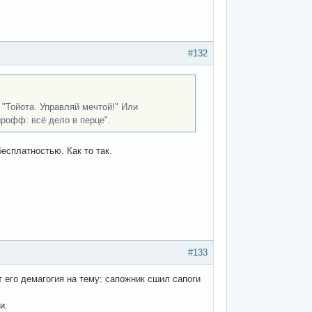
#132
"Тойота. Управляй мечтой!" Или
ирофф: всё дело в перце".
есплатностью. Как то так.
#133
 его демагогия на тему: сапожник сшил сапоги
и.