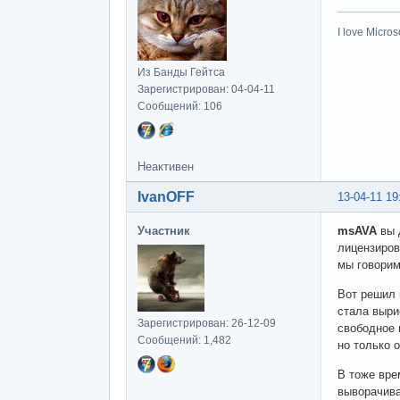
I love Microso
Из Банды Гейтса
Зарегистрирован: 04-04-11
Сообщений: 106
Неактивен
IvanOFF
13-04-11 19
Участник
msAVA
вы 
лицензиров
мы говорим
Вот решил 
стала выри
Зарегистрирован: 26-12-09
свободное 
Сообщений: 1,482
но только 
В тоже вре
выворачива