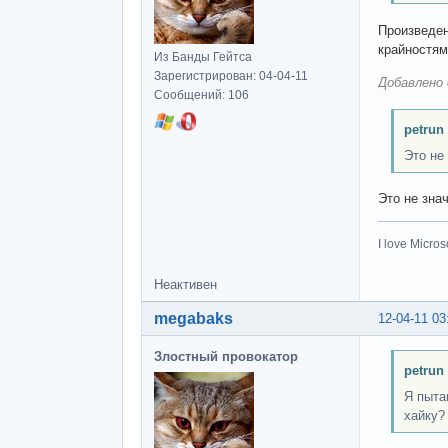
Произведен
крайностям
Из Банды Гейтса
Зарегистрирован: 04-04-11
Добавлено 
Сообщений: 106
petrun
Это не
Это не зна
I love Microso
Неактивен
megabaks
12-04-11 03
Злостный провокатор
petrun
Я пыта
хайку?