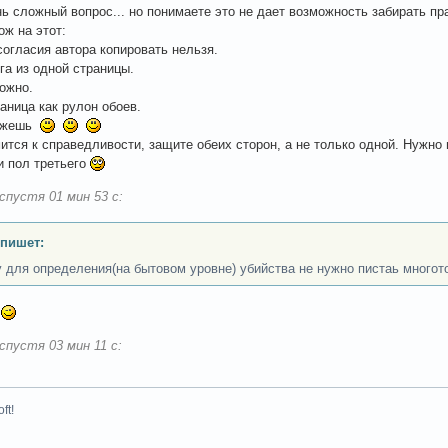
нь сложный вопрос... но понимаете это не дает возможность забирать пра
ож на этот:
 согласия автора копировать нельзя.
ига из одной страницы.
можно.
раница как рулон обоев.
кажешь
ится к справедливости, защите обеих сторон, а не только одной. Нужно 
и пол третьего
спустя 01 мин 53 с:
 пишет:
 для определения(на бытовом уровне) убийства не нужно пистаь многот
я
спустя 03 мин 11 с:
ft!