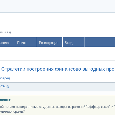
s и т.д.
авила
Поиск
Регистрация
Вход
»
Стратегии построения финансово выгодных пр
Вперед
:07:13
 пишет:
ей логике незадачливые студенты, авторы выражений "аффтар жжот" и "
миллионерами?