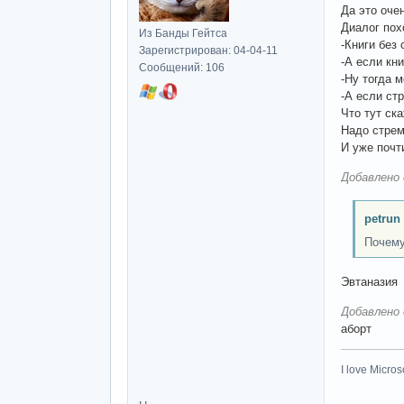
Да это оче
Диалог пох
Из Банды Гейтса
-Книги без
Зарегистрирован: 04-04-11
-А если кн
Сообщений: 106
-Ну тогда 
-А если ст
Что тут с
Надо стрем
И уже почт
Добавлено 
petrun
Почему
Эвтанази
Добавлено 
аборт
I love Microso