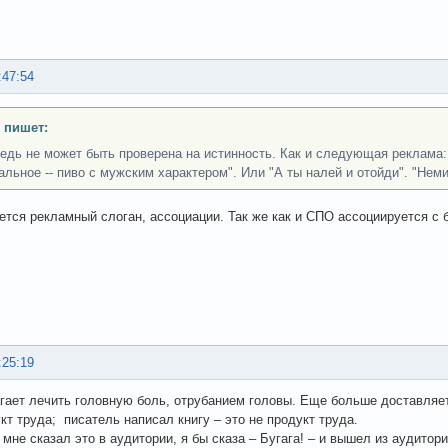
:47:54
 пишет:
едь не может быть проверена на истинность. Как и следующая реклама: 
альное -- пиво с мужским характером". Или "А ты налей и отойди". "Нем
ется рекламный слоган, ассоциации. Так же как и СПО ассоциируется с б
:25:19
гает лечить головную боль, отрубанием головы. Еще больше доставляет
укт труда; писатель написал книгу – это не продукт труда.
 мне сказал это в аудитории, я бы сказа – Бугага! – и вышел из аудитори