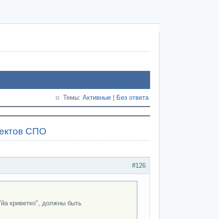
Темы:
Активные
|
Без ответа
оектов СПО
#126
йа криветко", должны быть