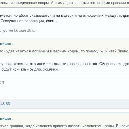
озные и юридические споры. А с имущественными авторскими правами вс
 кажется, но аборт сказывается и на матери и на отношениях между людь
 Сексуальная революция, блин..
спустя 06 мин 10 с:
 пишет:
то будет казаться логичным и верным ходом, то почему бы и нет? Лично 
у пока кажется, что идеи rms далеки от совершенства. Обоснование до
 будут кричать - быдло, хомячки.
ft!
:46:53
 пишет:
ткая граница, когда человека принято назвать человеком - роды. В копира