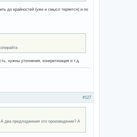
ть до крайностей (уже и смысл теряется) и по
копирайта
ть, нужны уточнения, конкретизация и т.д.
#127
А два предлоджения это произведение? А