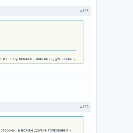
#128
, и я хочу показать вам их надуманность.
#129
 стороны, а всякие другие толкования -