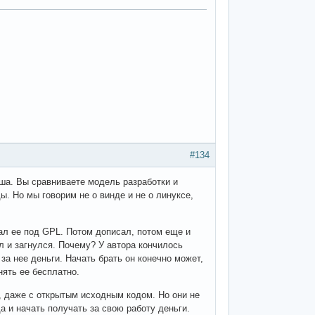
#134
аша. Вы сравниваете модель разработки и
. Но мы говорим не о винде и не о линуксе,
ал ее под GPL. Потом дописал, потом еще и
л и загнулся. Почему? У автора кончилось
за нее деньги. Начать брать он конечно может,
нять ее бесплатно.
, даже с открытым исходным кодом. Но они не
а и начать получать за свою работу деньги.