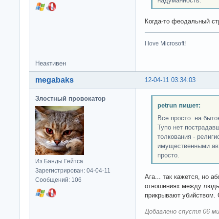
надуманность.
Когда-то феодальный ст
I love Microsoft!
Неактивен
megabaks
12-04-11 03:34:03
Злостный провокатор
petrun пишет:
Все просто. на быто
Тупо нет пострадавш
толкования - религи
имущественными авт
просто.
Из Банды Гейтса
Зарегистрирован: 04-04-11
Ага... так кажется, но а
Сообщений: 106
отношениях между людьм
прикрывают убийством. 
Добавлено спустя 06 ми