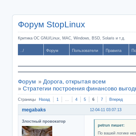
Форум StopLinux
Критика ОС GNU/Linux, MAC, Windows, BSD, Solaris и т.д.
../
Форум
Пользователи
Правила
По
Форум
»
Дорога, открытая всем
»
Стратегии построения финансово выгод
Страницы
Назад
1
…
4
5
6
7
Вперед
megabaks
12-04-11 03:07:13
Злостный провокатор
petrun пишет:
По вашей логике не