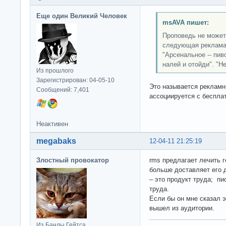
Еще один Великий Человек
msAVA пишет:
Проповедь не может 
следующая реклама:
"Арсенальное -- пив
налей и отойди". "Н
Из прошлого
Зарегистрирован: 04-05-10
Это называется рекламн
Сообщений: 7,401
ассоциируется с бесплат
Неактивен
megabaks
12-04-11 21:25:19
Злостный провокатор
rms предлагает лечить 
больше доставляет его 
– это продукт труда; пи
труда.
Если бы он мне сказал эт
вышел из аудитории.
Из Банды Гейтса