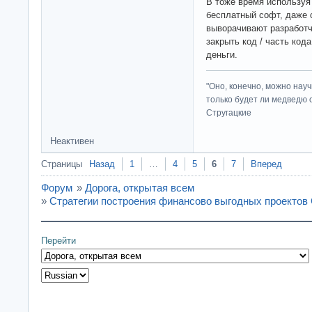
В тоже время используя
бесплатный софт, даже 
выворачивают разработч
закрыть код / часть код
деньги.
"Оно, конечно, можно нау
только будет ли медведю от
Стругацкие
Неактивен
Страницы
Назад
1
…
4
5
6
7
Вперед
Форум
»
Дорога, открытая всем
»
Стратегии построения финансово выгодных проекто
Перейти