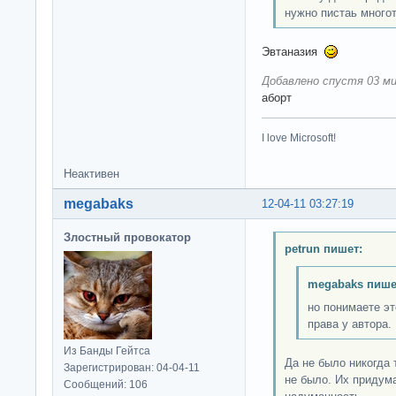
нужно пистаь много
Эвтаназия
Добавлено спустя 03 ми
аборт
I love Microsoft!
Неактивен
megabaks
12-04-11 03:27:19
Злостный провокатор
petrun пишет:
megabaks пише
но понимаете эт
права у автора.
Из Банды Гейтса
Да не было никогда 
Зарегистрирован: 04-04-11
не было. Их придума
Сообщений: 106