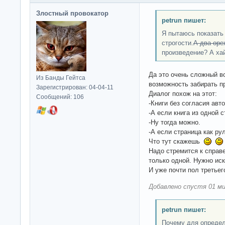
Злостный провокатор
petrun пишет:
Я пытаюсь показать 
строгости.
А два оре
произведение? А ха
Да это очень сложный во
Из Банды Гейтса
возможность забирать пр
Зарегистрирован: 04-04-11
Диалог похож на этот:
Сообщений: 106
-Книги без согласия авт
-А если книга из одной 
-Ну тогда можно.
-А если страница как ру
Что тут скажешь
Надо стремится к справе
только одной. Нужно иск
И уже почти пол третье
Добавлено спустя 01 ми
petrun пишет:
Почему для определ