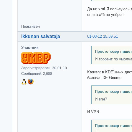
Да ни х*я! Я пользуюсь
он и в х*й не упёрся.
Неактивен
ikkunan salvataja
01-08-12 15:59:51
Участник
Просто юзер пишет
И торрент по умолч
Зарегистрирован: 30-01-10
Ktorrent в KDE'шных дис
Сообщений: 2,688
базовая DE Gnome.
Просто юзер пишет
И впн?
И VPN.
Просто юзер пишет