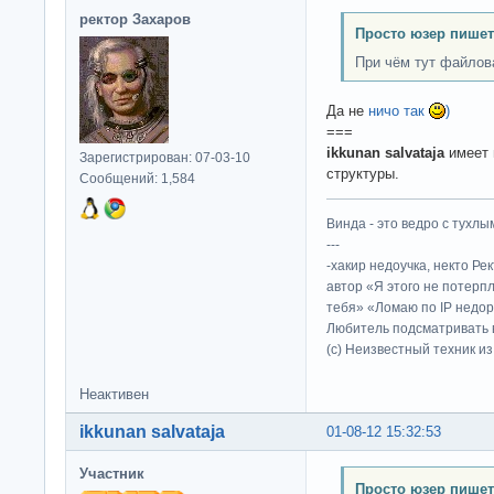
ректор Захаров
Просто юзер пишет
При чём тут файлов
Да не
ничо так
)
===
ikkunan salvataja
имеет 
Зарегистрирован: 07-03-10
структуры.
Сообщений: 1,584
Винда - это ведро с тухлым
---
-хакир недоучка, некто Ре
автор «Я этого не потерп
тебя» «Ломаю по IP недор
Любитель подсматривать в
(c) Неизвестный техник и
Неактивен
ikkunan salvataja
01-08-12 15:32:53
Участник
Просто юзер пишет