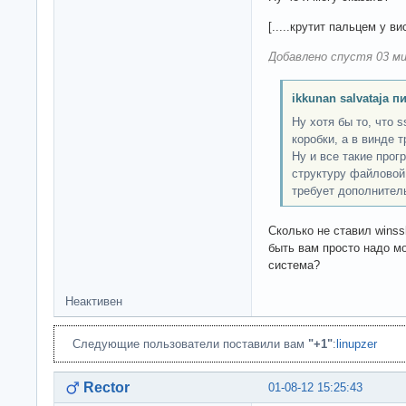
[.....крутит пальцем у ви
Добавлено спустя 03 ми
ikkunan salvataja п
Ну хотя бы то, что 
коробки, а в винде 
Ну и все такие про
структуру файловой
требует дополнител
Сколько не ставил winss
быть вам просто надо м
система?
Неактивен
Следующие пользователи поставили вам
"+1"
:
linupzer
Rector
01-08-12 15:25:43