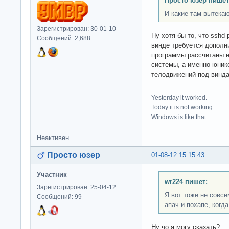
Просто юзер пишет
И какие там вытека
Зарегистрирован: 30-01-10
Ну хотя бы то, что sshd 
Сообщений: 2,688
винде требуется дополни
программы рассчитаны 
системы, а именно юник
телодвижений под винд
Yesterday it worked.
Today it is not working.
Windows is like that.
Неактивен
Просто юзер
01-08-12 15:15:43
Участник
wr224 пишет:
Зарегистрирован: 25-04-12
Я вот тоже не совс
Сообщений: 99
апач и похапе, когда 
Ну чо я могу сказать?