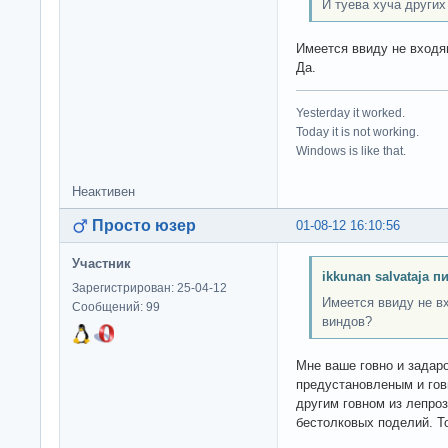
И туева хуча других
Имеется ввиду не входя
Да.
Yesterday it worked.
Today it is not working.
Windows is like that.
Неактивен
Просто юзер
01-08-12 16:10:56
Участник
ikkunan salvataja п
Зарегистрирован: 25-04-12
Имеется ввиду не в
Сообщений: 99
виндов?
Мне ваше говно и задар
предустановленым и гов
другим говном из лепро
бестолковых поделий. Т