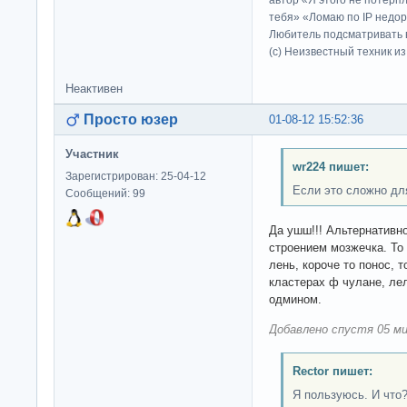
автор «Я этого не потерп
тебя» «Ломаю по IP недор
Любитель подсматривать в
(c) Неизвестный техник и
Неактивен
Просто юзер
01-08-12 15:52:36
Участник
wr224 пишет:
Зарегистрирован: 25-04-12
Если это сложно дл
Сообщений: 99
Да ушш!!! Альтернатив
строением мозжечка. То
лень, короче то понос, т
кластерах ф чулане, ле
одмином.
Добавлено спустя 05 ми
Rector пишет:
Я пользуюсь. И что