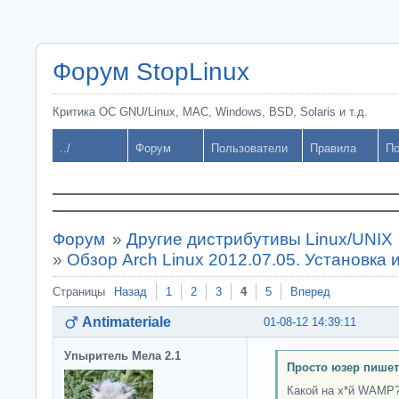
Форум StopLinux
Критика ОС GNU/Linux, MAC, Windows, BSD, Solaris и т.д.
../
Форум
Пользователи
Правила
По
Форум
»
Другие дистрибутивы Linux/UNIX
»
Обзор Arch Linux 2012.07.05. Установка 
Страницы
Назад
1
2
3
4
5
Вперед
Antimateriale
01-08-12 14:39:11
Упыритель Мела 2.1
Просто юзер пишет
Какой на х*й WAMP