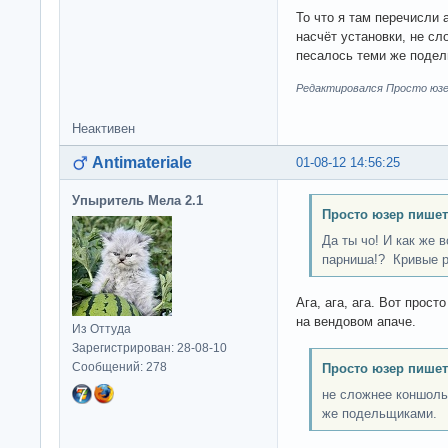
То что я там перечисли
насчёт установки, не сл
песалось теми же поде
Редактировался Просто юзер
Неактивен
Antimateriale
01-08-12 14:56:25
Упыритель Мела 2.1
Просто юзер пишет
Да ты чо! И как же в
парниша!? Кривые 
Ага, ага, ага. Вот прос
на вендовом апаче.
Из Оттуда
Зарегистрирован: 28-08-10
Сообщений: 278
Просто юзер пишет
не сложнее коншоль
же подельщиками.