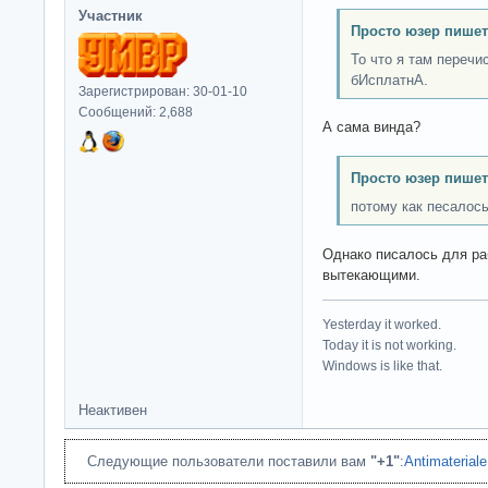
Участник
Просто юзер пишет
То что я там переч
бИсплатнА.
Зарегистрирован: 30-01-10
Сообщений: 2,688
А сама винда?
Просто юзер пишет
потому как песалос
Однако писалось для ра
вытекающими.
Yesterday it worked.
Today it is not working.
Windows is like that.
Неактивен
Следующие пользователи поставили вам
"+1"
:
Antimateriale