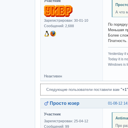
Участник
Просто
А что 
Зарегистрирован: 30-01-10
По порядку
Сообщений: 2,688
Меньшая пр
Более слож
Платность.
Yesterday it
Today it is n
Windows is li
Неактивен
Следующие пользователи поставили вам
"+1
Просто юзер
01-08-12 14
Участник
Antima
Зарегистрирован: 25-04-12
Про ра
Сообщений: 99