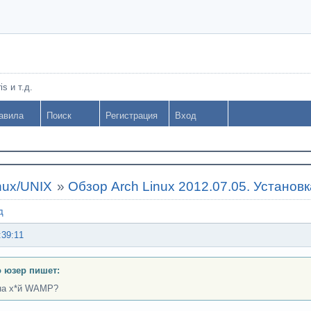
s и т.д.
авила
Поиск
Регистрация
Вход
nux/UNIX
»
Обзор Arch Linux 2012.07.05. Установк
д
:39:11
 юзер пишет:
на х*й WAMP?