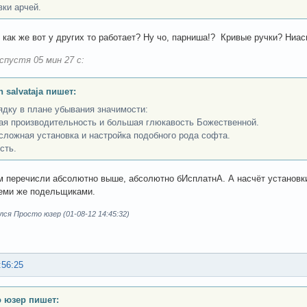
вки арчей.
И как же вот у других то работает? Ну чо, парниша!? Кривые ручки? Ниа
спустя 05 мин 27 с:
n salvataja пишет:
ядку в плане убывания значимости:
я производительность и большая глюкавость Божественной.
сложная установка и настройка подобного рода софта.
сть.
ам перечисли абсолютно выше, абсолютно бИсплатнА. А насчёт установк
еми же подельщиками.
ся Просто юзер (01-08-12 14:45:32)
:56:25
 юзер пишет: