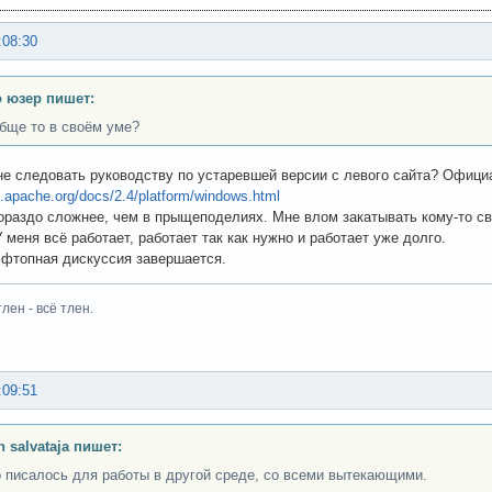
:08:30
 юзер пишет:
бще то в своём уме?
не следовать руководству по устаревшей версии с левого сайта? Офици
pd.apache.org/docs/2.4/platform/windows.html
гораздо сложнее, чем в прыщеподелиях. Мне влом закатывать кому-то св
 меня всё работает, работает так как нужно и работает уже долго.
фтопная дискуссия завершается.
тлен - всё тлен.
:09:51
n salvataja пишет:
 писалось для работы в другой среде, со всеми вытекающими.