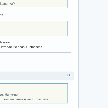
 Ниасилил?
че.
Нинужно.
ыставление прав + .htaccess
#81
де. Нинужно.
 + выставление прав + .htaccess