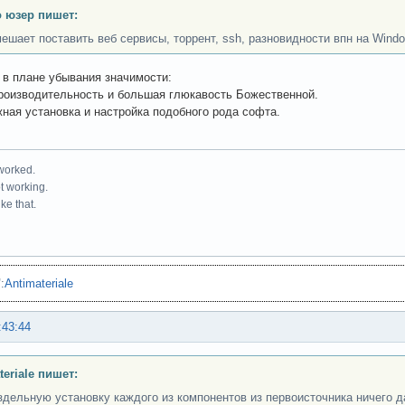
 юзер пишет:
мешает поставить веб сервисы, торрент, ssh, разновидности впн на Wind
 в плане убывания значимости:
оизводительность и большая глюкавость Божественной.
ная установка и настройка подобного рода софта.
 worked.
ot working.
ke that.
"
:
Antimateriale
:43:44
teriale пишет:
здельную установку каждого из компонентов из первоисточника ничего 