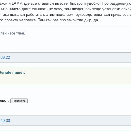
какой и LAMP, где всё ставится вместе, быстро и удобно. Про раздельну
ника ничего даже слышать не хочу, там пиздец похлеще установки арчей
ё-таки пытался работать с этим поделием, руководствоваться пришлось
го проекту человека. Там как раз про закрытие дыр, да.
тлен - всё тлен.
:39:22
teriale пишет:
екст
:
:40:00