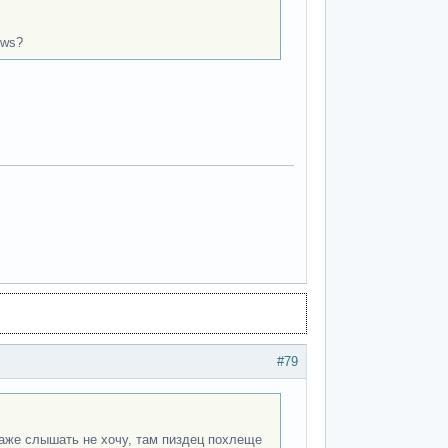
ows?
#79
даже слышать не хочу, там пиздец похлеще