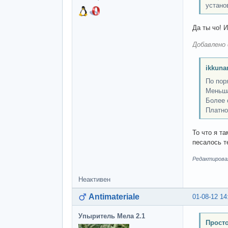
устано
Да ты чо! 
Добавлено 
ikkuna
По пор
Меньша
Более 
Платно
То что я т
песалось т
Редактировал
Неактивен
Antimateriale
01-08-12 14
Упыритель Мела 2.1
Просто