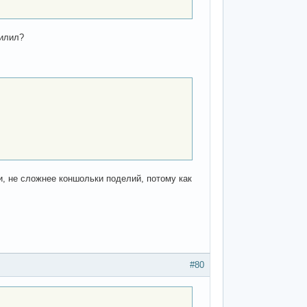
силил?
и, не сложнее коншольки поделий, потому как
#80