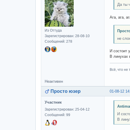
Да ты 
Ага, ага, 
Из Оттуда
Просто
Зарегистрирован: 28-08-10
не сло
Сообщений: 278
И состоит 
В линухах 
Всё, что не 
Неактивен
Просто юзер
01-08-12 14
Участник
Antima
Зарегистрирован: 25-04-12
И сост
Сообщений: 99
В лину