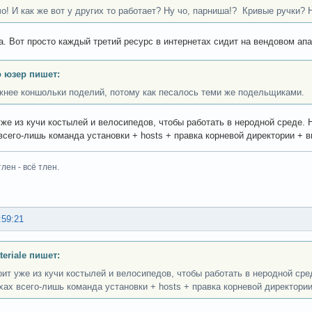
чо! И как же вот у других то работает? Ну чо, парниша!? Кривые ручки?
ага. Вот просто каждый третий ресурс в интернетах сидит на вендовом апа
 юзер пишет:
жнее коншольки поделий, потому как песалось теми же подельщиками.
уже из кучи костылей и велосипедов, чтобы работать в неродной среде. 
всего-лишь команда установки + hosts + правка корневой директории + в
тлен - всё тлен.
:59:21
teriale пишет:
оит уже из кучи костылей и велосипедов, чтобы работать в неродной сре
хах всего-лишь команда установки + hosts + правка корневой директории