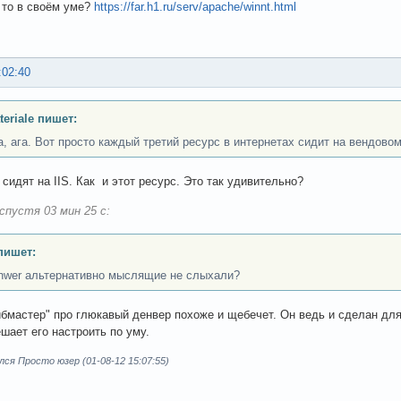
то в своём уме?
https://far.h1.ru/serv/apache/winnt.html
:02:40
teriale пишет:
га, ага. Вот просто каждый третий ресурс в интернетах сидит на вендовом
 сидят на IIS. Как и этот ресурс. Это так удивительно?
спустя 03 мин 25 с:
пишет:
nwer альтернативно мыслящие не слыхали?
ибмастер" про глюкавый денвер похоже и щебечет. Он ведь и сделан дл
ешает его настроить по уму.
ся Просто юзер (01-08-12 15:07:55)