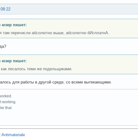
:08:22
 юзер пишет:
 я там перечисли абсолютно выше, абсолютно бИсплатнА.
да?
 юзер пишет:
 как песалось теми же подельщиками.
алось для работы в другой среде, со всеми вытекающими.
 worked.
ot working.
ke that.
"
:
Antimateriale