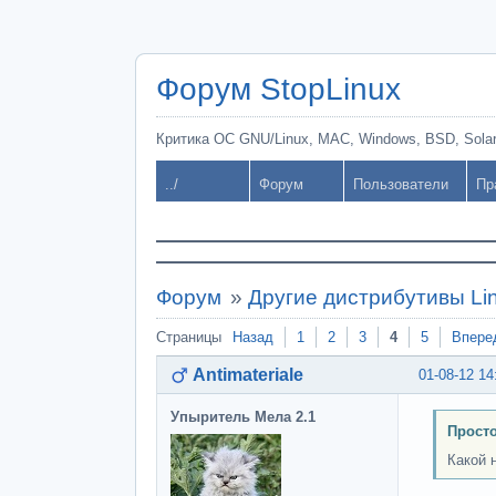
Форум StopLinux
Критика ОС GNU/Linux, MAC, Windows, BSD, Solari
../
Форум
Пользователи
Пр
Форум
»
Другие дистрибутивы Li
Страницы
Назад
1
2
3
4
5
Впере
Antimateriale
01-08-12 14
Упыритель Мела 2.1
Просто
Какой 