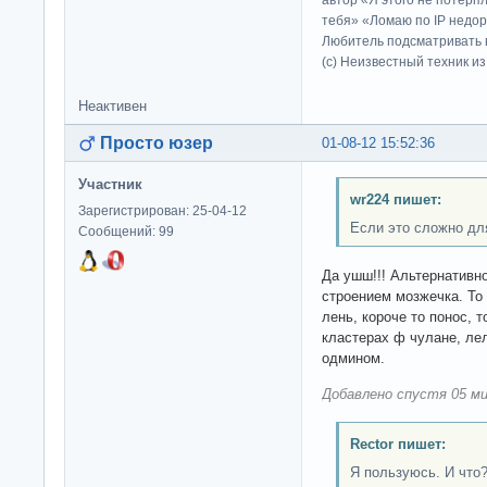
автор «Я этого не потерп
тебя» «Ломаю по IP недор
Любитель подсматривать в
(c) Неизвестный техник и
Неактивен
Просто юзер
01-08-12 15:52:36
Участник
wr224 пишет:
Зарегистрирован: 25-04-12
Если это сложно дл
Сообщений: 99
Да ушш!!! Альтернатив
строением мозжечка. То
лень, короче то понос, т
кластерах ф чулане, ле
одмином.
Добавлено спустя 05 ми
Rector пишет:
Я пользуюсь. И что