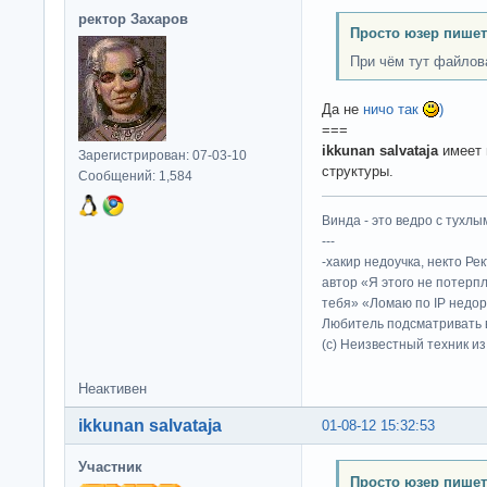
ректор Захаров
Просто юзер пишет
При чём тут файлов
Да не
ничо так
)
===
ikkunan salvataja
имеет 
Зарегистрирован: 07-03-10
структуры.
Сообщений: 1,584
Винда - это ведро с тухлым
---
-хакир недоучка, некто Ре
автор «Я этого не потерп
тебя» «Ломаю по IP недор
Любитель подсматривать в
(c) Неизвестный техник и
Неактивен
ikkunan salvataja
01-08-12 15:32:53
Участник
Просто юзер пишет