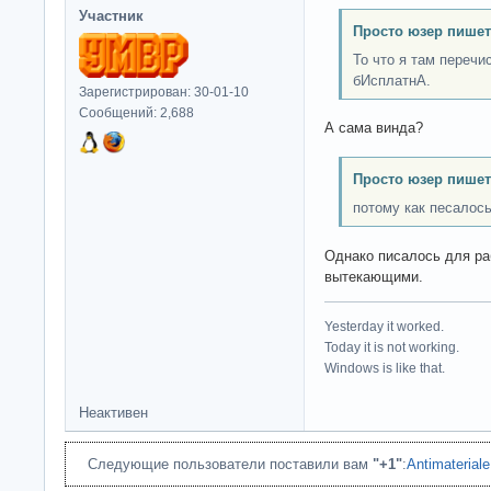
Участник
Просто юзер пишет
То что я там переч
бИсплатнА.
Зарегистрирован: 30-01-10
Сообщений: 2,688
А сама винда?
Просто юзер пишет
потому как песалос
Однако писалось для ра
вытекающими.
Yesterday it worked.
Today it is not working.
Windows is like that.
Неактивен
Следующие пользователи поставили вам
"+1"
:
Antimateriale