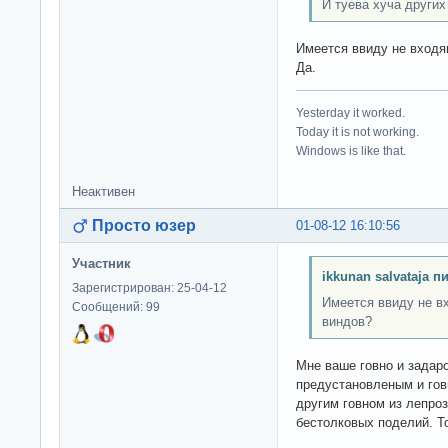
И туева хуча других
Имеется ввиду не входя
Да.
Yesterday it worked.
Today it is not working.
Windows is like that.
Неактивен
Просто юзер
01-08-12 16:10:56
Участник
ikkunan salvataja п
Зарегистрирован: 25-04-12
Имеется ввиду не в
Сообщений: 99
виндов?
Мне ваше говно и задар
предустановленым и гов
другим говном из лепро
бестолковых поделий. Т