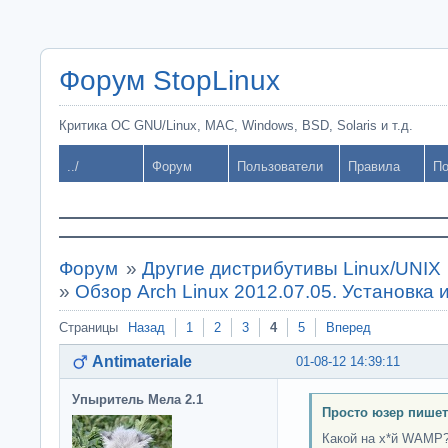
Форум StopLinux
Критика ОС GNU/Linux, MAC, Windows, BSD, Solaris и т.д.
../
Форум
Пользователи
Правила
По
Форум
»
Другие дистрибутивы Linux/UNIX
»
Обзор Arch Linux 2012.07.05. Установка 
Страницы
Назад
1
2
3
4
5
Вперед
Antimateriale
01-08-12 14:39:11
Упыритель Мела 2.1
Просто юзер пишет
Какой на х*й WAMP