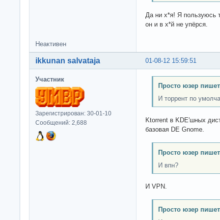
Да ни х*я! Я пользуюсь
он и в х*й не упёрся.
Неактивен
ikkunan salvataja
01-08-12 15:59:51
Участник
Просто юзер пишет
И торрент по умолч
Зарегистрирован: 30-01-10
Ktorrent в KDE'шных дис
Сообщений: 2,688
базовая DE Gnome.
Просто юзер пишет
И впн?
И VPN.
Просто юзер пишет