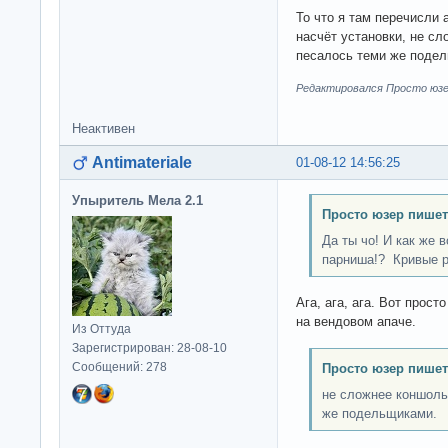
То что я там перечисли
насчёт установки, не сл
песалось теми же поде
Редактировался Просто юзер
Неактивен
Antimateriale
01-08-12 14:56:25
Упыритель Мела 2.1
Просто юзер пишет
Да ты чо! И как же в
парниша!? Кривые 
Ага, ага, ага. Вот прос
на вендовом апаче.
Из Оттуда
Зарегистрирован: 28-08-10
Сообщений: 278
Просто юзер пишет
не сложнее коншоль
же подельщиками.