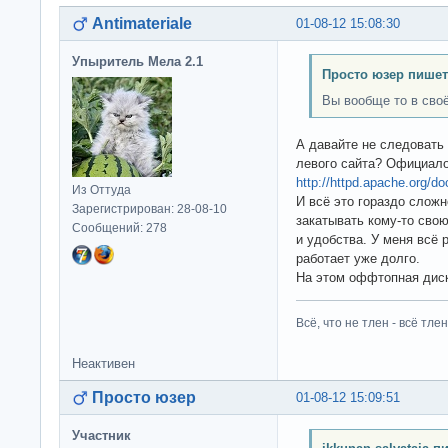
Antimateriale
01-08-12 15:08:30
Упыритель Мела 2.1
Просто юзер пишет
Вы вообще то в сво
А давайте не следовать
левого сайта? Официало
http://httpd.apache.org/d
Из Оттуда
И всё это гораздо слож
Зарегистрирован: 28-08-10
закатывать кому-то свою
Сообщений: 278
и удобства. У меня всё р
работает уже долго.
На этом оффтопная диск
Всё, что не тлен - всё тлен
Неактивен
Просто юзер
01-08-12 15:09:51
Участник