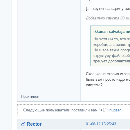
[.....крутит пальцем у ви
Добавлено спустя 03 ми
ikkunan salvataja п
Ну хотя бы то, что 
коробки, а в винде 
Ну и все такие про
структуру файловой
требует дополнител
Сколько не ставил winss
быть вам просто надо м
система?
Неактивен
Следующие пользователи поставили вам
"+1"
:
linupzer
Rector
01-08-12 15:25:43