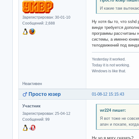
Просто юзер пишет
И какие там вытека
Зарегистрирован: 30-01-10
Ну хотя бы то, что sshd 
Сообщений: 2,688
винде требуется дополни
программы рассчитаны 
системы, а именно юник
телодвижений под винд
Yesterday it worked.
Today it is not working.
Windows is like that.
Неактивен
Просто юзер
01-08-12 15:15:43
Участник
wr224 пишет:
Зарегистрирован: 25-04-12
Я вот тоже не совс
Сообщений: 99
апач и похапе, когда 
Ну чо я могу сказать?