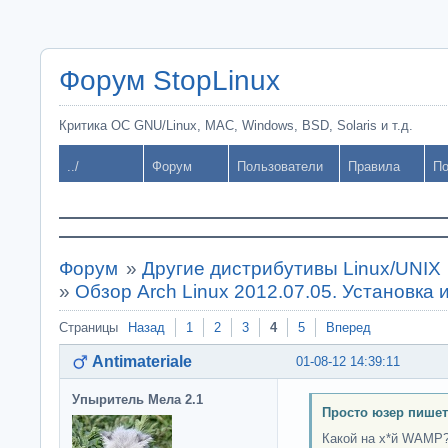
Форум StopLinux
Критика ОС GNU/Linux, MAC, Windows, BSD, Solaris и т.д.
../
Форум
Пользователи
Правила
По
Форум
»
Другие дистрибутивы Linux/UNIX
»
Обзор Arch Linux 2012.07.05. Установка 
Страницы
Назад
1
2
3
4
5
Вперед
Antimateriale
01-08-12 14:39:11
Упыритель Мела 2.1
Просто юзер пишет
Какой на х*й WAMP