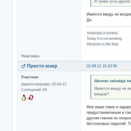
И туева хуча других
Имеется ввиду не входя
Да.
Yesterday it worked.
Today it is not working.
Windows is like that.
Неактивен
Просто юзер
01-08-12 16:10:56
Участник
ikkunan salvataja п
Зарегистрирован: 25-04-12
Имеется ввиду не в
Сообщений: 99
виндов?
Мне ваше говно и задар
предустановленым и гов
другим говном из лепро
бестолковых поделий. Т