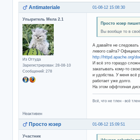
Antimateriale
01-08-12 15:08:30
Упыритель Мела 2.1
Просто юзер пишет
Вы вообще то в сво
А давайте не следовать
левого сайта? Официало
http://httpd.apache.org/d
Из Оттуда
И всё это гораздо слож
Зарегистрирован: 28-08-10
закатывать кому-то свою
Сообщений: 278
и удобства. У меня всё р
работает уже долго.
На этом оффтопная диск
Всё, что не тлен - всё тлен
Неактивен
Просто юзер
01-08-12 15:09:51
Участник