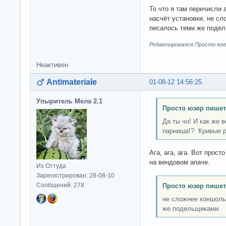
То что я там перечисли
насчёт установки, не сл
песалось теми же поде
Редактировался Просто юзер
Неактивен
Antimateriale
01-08-12 14:56:25
Упыритель Мела 2.1
Просто юзер пишет
Да ты чо! И как же в
парниша!? Кривые 
Ага, ага, ага. Вот прос
на вендовом апаче.
Из Оттуда
Зарегистрирован: 28-08-10
Сообщений: 278
Просто юзер пишет
не сложнее коншоль
же подельщиками.