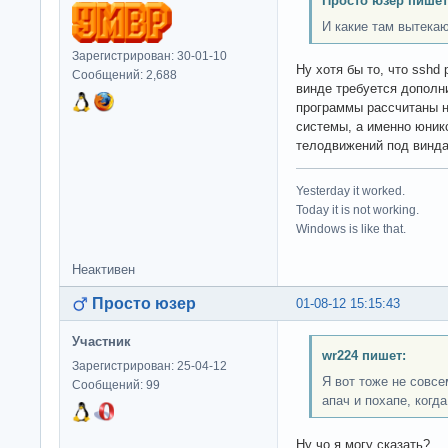
Просто юзер пишет
И какие там вытека
Зарегистрирован: 30-01-10
Ну хотя бы то, что sshd 
Сообщений: 2,688
винде требуется дополни
программы рассчитаны 
системы, а именно юник
телодвижений под винд
Yesterday it worked.
Today it is not working.
Windows is like that.
Неактивен
Просто юзер
01-08-12 15:15:43
Участник
wr224 пишет:
Зарегистрирован: 25-04-12
Я вот тоже не совс
Сообщений: 99
апач и похапе, когда 
Ну чо я могу сказать?