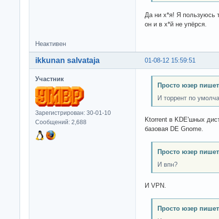
Да ни х*я! Я пользуюсь
он и в х*й не упёрся.
Неактивен
ikkunan salvataja
01-08-12 15:59:51
Участник
Просто юзер пишет
И торрент по умолч
Зарегистрирован: 30-01-10
Ktorrent в KDE'шных дис
Сообщений: 2,688
базовая DE Gnome.
Просто юзер пишет
И впн?
И VPN.
Просто юзер пишет