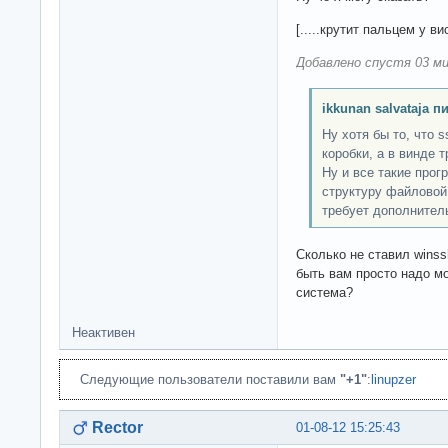
[.....крутит пальцем у ви
Добавлено спустя 03 ми
ikkunan salvataja п
Ну хотя бы то, что 
коробки, а в винде 
Ну и все такие про
структуру файловой
требует дополнител
Сколько не ставил winss
быть вам просто надо м
система?
Неактивен
Следующие пользователи поставили вам
"+1"
:
linupzer
Rector
01-08-12 15:25:43