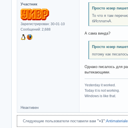
Участник
Просто юзер пишет
То что я там переч
бИсплатнА.
Зарегистрирован: 30-01-10
Сообщений: 2,688
А сама винда?
Просто юзер пишет
потому как песалос
Однако писалось для ра
вытекающими.
Yesterday it worked.
Today it is not working.
Windows is like that.
Неактивен
Следующие пользователи поставили вам
"+1"
:
Antimateriale