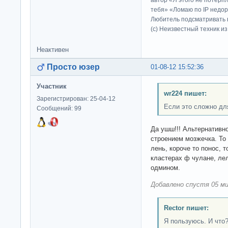
автор «Я этого не потерп
тебя» «Ломаю по IP недор
Любитель подсматривать в
(c) Неизвестный техник и
Неактивен
Просто юзер
01-08-12 15:52:36
Участник
wr224 пишет:
Зарегистрирован: 25-04-12
Если это сложно дл
Сообщений: 99
Да ушш!!! Альтернатив
строением мозжечка. То
лень, короче то понос, т
кластерах ф чулане, ле
одмином.
Добавлено спустя 05 ми
Rector пишет:
Я пользуюсь. И что