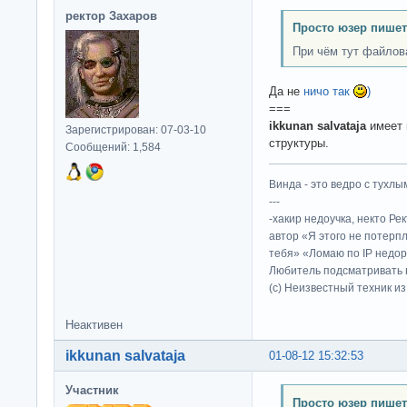
ректор Захаров
Просто юзер пишет
При чём тут файлов
Да не
ничо так
)
===
ikkunan salvataja
имеет 
Зарегистрирован: 07-03-10
структуры.
Сообщений: 1,584
Винда - это ведро с тухлым
---
-хакир недоучка, некто Ре
автор «Я этого не потерп
тебя» «Ломаю по IP недор
Любитель подсматривать в
(c) Неизвестный техник и
Неактивен
ikkunan salvataja
01-08-12 15:32:53
Участник
Просто юзер пишет