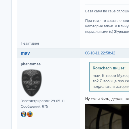
База сама по себе сплошно
При том, что свежие очев
некоторые глюки. А в лину
нормальными (c) Журна
Неактивен
mav
06-10-11 22:58:42
phantomas
Rorschach пишет:
mav, В твоем Мухос
то? Я вообще про с
подделать и истори
Ну так и быть, держи, ня
Зарегистрирован: 29-05-11
Сообщений: 675