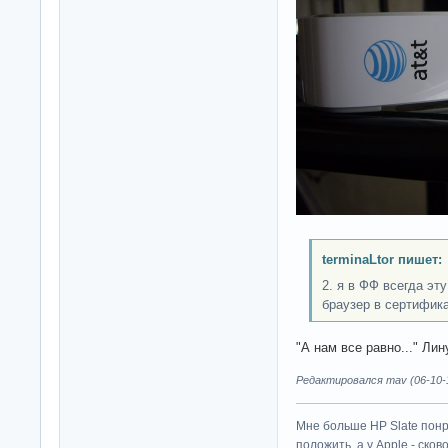
terminaLtor пишет:
2. я в ФФ всегда эт
браузер в сертифик
"А нам все равно..." Лин
Редактировался mav (06-10-1
Мне больше HP Slate понр
положить, а у Apple - ско