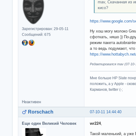
mav, Скачанная из и
кисо?
https://www.google.com/
Зарегистрирован: 29-05-11
Ну хош могу молоко Grea
Сообщений: 675
сфоткать, няшо )) По-д
режим пакета autobrainle
а то ведь подумают, что
https://www.hottabych.net
Редактировался mav (07-10-1
Мне больше HP Slate понр
положить, а у Apple - ско
Карманов, twitter (-;
Неактивен
Rorschach
07-10-11 14:44:40
Еще один Великий Человек
wr224
,
Такой маленький, а уже 