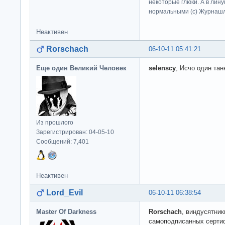
некоторые глюки. А в лину
нормальными (c) Журна
Неактивен
Rorschach
06-10-11 05:41:21
Еще один Великий Человек
selenscy
, Исчо один тан
Из прошлого
Зарегистрирован: 04-05-10
Сообщений: 7,401
Неактивен
Lord_Evil
06-10-11 06:38:54
Master Of Darkness
Rorschach
, виндусятник
самоподписанных сертиф