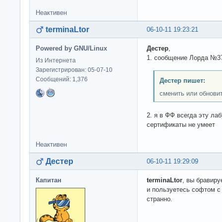
Неактивен
terminaLtor
06-10-11 19:23:21
Powered by GNU/Linux
Дестер
,
1. сообщение Лорда №3
Из Интернета
Зарегистрирован: 05-07-10
Сообщений: 1,376
Дестер пишет:
сменить или обнови
2. я в ФФ всегда эту ла
сертификаты не умеет
Неактивен
Дестер
06-10-11 19:29:09
Капитан
terminaLtor
, вы бравиру
и пользуетесь софтом с
странно.