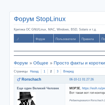
Форум StopLinux
Критика ОС GNU/Linux, MAC, Windows, BSD, Solaris и т.д.
../
Форум
Пользователи
Правила
По
Форум
»
Общее
»
Просто факты и коротк
Страницы
Назад
1
2
3
Вперед
Rorschach
06-10-11 01:27:26
Еще один Великий Человек
MOP3E
,
https://esih.ru/p
Вот такая вот гоп-конто
Редактировался Rorschach (0