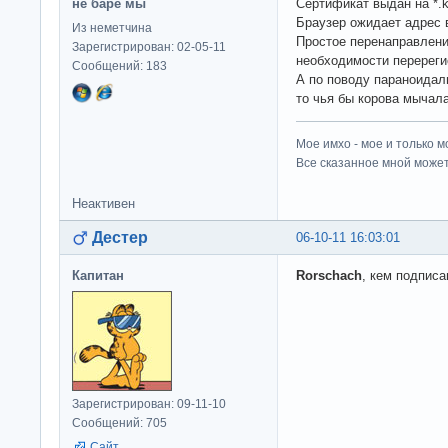
не баре мы
Сертификат выдан на *.k
Браузер ожидает адрес
Из неметчина
Простое перенаправлен
Зарегистрирован: 02-05-11
необходимости перереги
Сообщений: 183
А по поводу параноидаль
то чья бы корова мычала
Мое имхо - мое и только м
Все сказанное мной может
Неактивен
Дестер
06-10-11 16:03:01
Капитан
Rorschach
, кем подпис
Зарегистрирован: 09-11-10
Сообщений: 705
Сайт