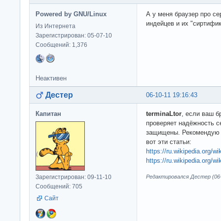
Powered by GNU/Linux
А у меня браузер про се
индейцев и их "сиртифи
Из Интернета
Зарегистрирован: 05-07-10
Сообщений: 1,376
Неактивен
Дестер
06-10-11 19:16:43
Капитан
terminaLtor
, если ваш б
проверяет надёжность се
защищены. Рекомендую с
вот эти статьи:
https://ru.wikipedia.org/w
https://ru.wikipedia.org
Зарегистрирован: 09-11-10
Редактировался Дестер (06-1
Сообщений: 705
Сайт