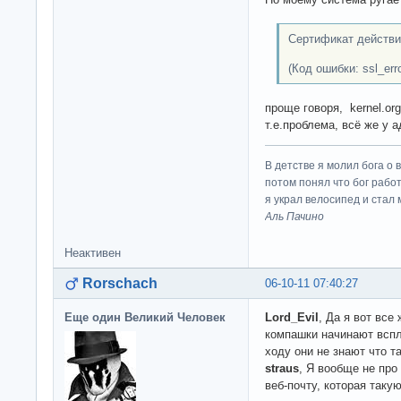
Сертификат действит
(Код ошибки: ssl_err
проще говоря, kernel.o
т.е.проблема, всё же у а
В детстве я молил бога о 
потом понял что бог работ
я украл велосипед и стал
Аль Пачино
Неактивен
Rorschach
06-10-11 07:40:27
Еще один Великий Человек
Lord_Evil
, Да я вот все 
компашки начинают вспл
ходу они не знают что т
straus
, Я вообще не про 
веб-почту, которая таку