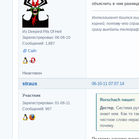
объяснить в чем разница 
Интеллигент боится лиш
корней, потому что спра
сразу выeбaть телеграф
Из Deepest Pits Of Hell
Зарегистрирован: 06-06-10
Сообщений: 1,887
Сайт
Неактивен
straus
06-10-11 07:07:14
Участник
Rorschach пишет:
Зарегистрирован: 01-06-11
Дестер
, Система ру
Сообщений: 967
знает кем. Как то та
честное слово нера
почему.
По моему система ругае