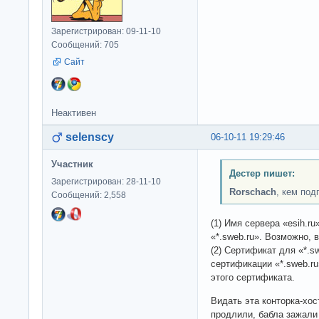
Зарегистрирован: 09-11-10
Сообщений: 705
Сайт
Неактивен
selenscy
06-10-11 19:29:46
Участник
Дестер пишет:
Зарегистрирован: 28-11-10
Rorschach
, кем по
Сообщений: 2,558
(1) Имя сервера «esih.r
«*.sweb.ru». Возможно, 
(2) Сертификат для «*.s
сертификации «*.sweb.r
этого сертификата.
Видать эта конторка-хос
продлили, бабла зажал