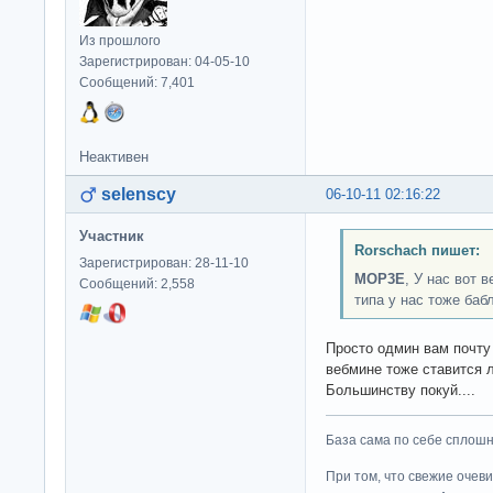
Из прошлого
Зарегистрирован: 04-05-10
Сообщений: 7,401
Неактивен
selenscy
06-10-11 02:16:22
Участник
Rorschach пишет:
Зарегистрирован: 28-11-10
MOP3E
, У нас вот 
Сообщений: 2,558
типа у нас тоже баб
Просто одмин вам почту 
вебмине тоже ставится
Большинству покуй....
База сама по себе сплошно
При том, что свежие очев