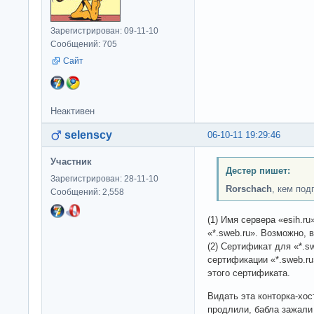
Зарегистрирован: 09-11-10
Сообщений: 705
Сайт
Неактивен
selenscy
06-10-11 19:29:46
Участник
Дестер пишет:
Зарегистрирован: 28-11-10
Rorschach
, кем по
Сообщений: 2,558
(1) Имя сервера «esih.r
«*.sweb.ru». Возможно, 
(2) Сертификат для «*.s
сертификации «*.sweb.r
этого сертификата.
Видать эта конторка-хос
продлили, бабла зажал