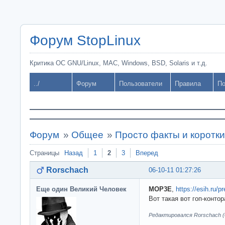
Форум StopLinux
Критика ОС GNU/Linux, MAC, Windows, BSD, Solaris и т.д.
../
Форум
Пользователи
Правила
По
Форум
»
Общее
»
Просто факты и коротк
Страницы
Назад
1
2
3
Вперед
Rorschach
06-10-11 01:27:26
Еще один Великий Человек
MOP3E
,
https://esih.ru/p
Вот такая вот гоп-конто
Редактировался Rorschach (0