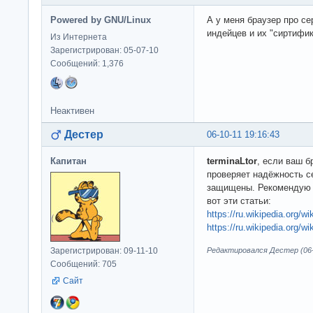
Powered by GNU/Linux
А у меня браузер про се
индейцев и их "сиртифи
Из Интернета
Зарегистрирован: 05-07-10
Сообщений: 1,376
Неактивен
Дестер
06-10-11 19:16:43
Капитан
terminaLtor
, если ваш б
проверяет надёжность се
защищены. Рекомендую с
вот эти статьи:
https://ru.wikipedia.org/w
https://ru.wikipedia.org
Зарегистрирован: 09-11-10
Редактировался Дестер (06-1
Сообщений: 705
Сайт