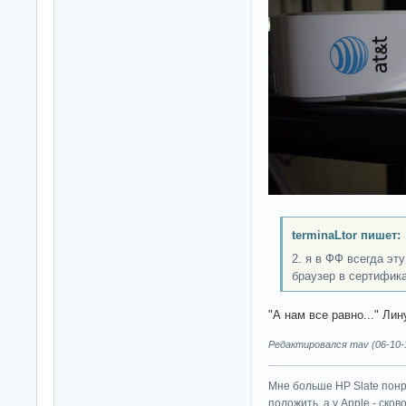
terminaLtor пишет:
2. я в ФФ всегда эт
браузер в сертифик
"А нам все равно..." Лин
Редактировался mav (06-10-1
Мне больше HP Slate понр
положить, а у Apple - ско