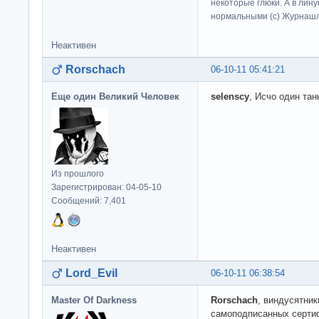
некоторые глюки. А в лину
нормальными (c) Журна
Неактивен
Rorschach
06-10-11 05:41:21
Еще один Великий Человек
selenscy
, Исчо один тан
Из прошлого
Зарегистрирован: 04-05-10
Сообщений: 7,401
Неактивен
Lord_Evil
06-10-11 06:38:54
Master Of Darkness
Rorschach
, виндусятник
самоподписанных сертиф