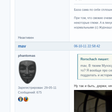
База сама по себе сплошно
При том, что свежие очев
некоторые глюки. А в лину
нормальными (c) Журна
Неактивен
mav
06-10-11 22:58:42
phantomas
Rorschach пишет:
mav, В твоем Мухос
то? Я вообще про с
подделать и истори
Ну так и быть, держи, ня
Зарегистрирован: 29-05-11
Сообщений: 675