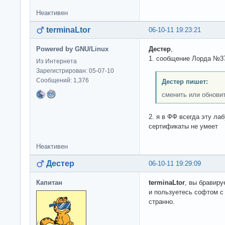
Неактивен
terminaLtor
06-10-11 19:23:21
Powered by GNU/Linux
Дестер
,
1. сообщение Лорда №3
Из Интернета
Зарегистрирован: 05-07-10
Сообщений: 1,376
Дестер пишет:
сменить или обнови
2. я в ФФ всегда эту ла
сертификаты не умеет
Неактивен
Дестер
06-10-11 19:29:09
Капитан
terminaLtor
, вы бравиру
и пользуетесь софтом с
странно.