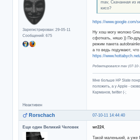
mav, Скачанная из и
кисо?
https://www.google.com/
Зарегистрирован: 29-05-11
Ну хош могу молоко Grea
Сообщений: 675
сфоткать, няшо )) По-д
режим пакета autobrainle
а то ведь подумают, что
https://www.hottabych.net
Редактировался mav (07-10-1
Мне больше HP Slate понр
положить, а у Apple - ско
Карманов, twitter (-;
Неактивен
Rorschach
07-10-11 14:44:40
Еще один Великий Человек
wr224
,
Такой маленький, а уже 