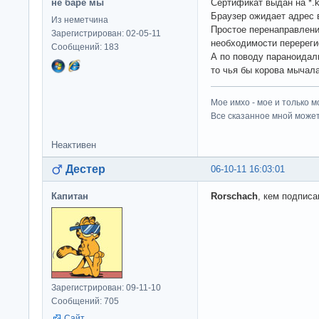
не баре мы
Сертификат выдан на *.k
Браузер ожидает адрес
Из неметчина
Простое перенаправлен
Зарегистрирован: 02-05-11
необходимости перереги
Сообщений: 183
А по поводу параноидаль
то чья бы корова мычала
Мое имхо - мое и только м
Все сказанное мной может
Неактивен
Дестер
06-10-11 16:03:01
Капитан
Rorschach
, кем подпис
Зарегистрирован: 09-11-10
Сообщений: 705
Сайт