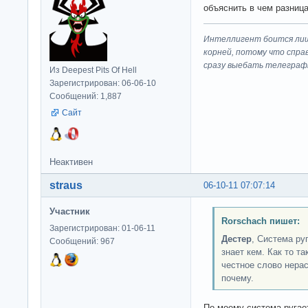
объяснить в чем разница 
Интеллигент боится лиш
корней, потому что спра
сразу выeбaть телеграф
Из Deepest Pits Of Hell
Зарегистрирован: 06-06-10
Сообщений: 1,887
Сайт
Неактивен
straus
06-10-11 07:07:14
Участник
Rorschach пишет:
Зарегистрирован: 01-06-11
Дестер
, Система ру
Сообщений: 967
знает кем. Как то та
честное слово нера
почему.
По моему система ругае