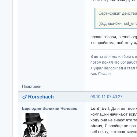
Сертификат действит
(Код ошибки: ssl_err
проще говоря, kernel.o
т.е.проблема, всё же у а
В детстве я молил бога о 
потом понял что бог работ
я украл велосипед и стал
Аль Пачино
Неактивен
Rorschach
06-10-11 07:40:27
Еще один Великий Человек
Lord_Evil
, Да я вот все 
компашки начинают вспл
ходу они не знают что т
straus
, Я вообще не про 
веб-почту, которая таку