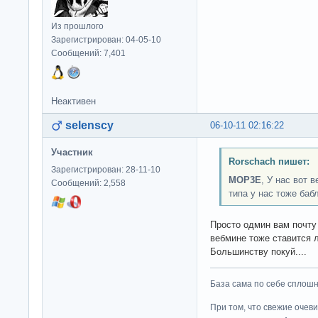
Из прошлого
Зарегистрирован: 04-05-10
Сообщений: 7,401
Неактивен
selenscy
06-10-11 02:16:22
Участник
Rorschach пишет:
Зарегистрирован: 28-11-10
MOP3E
, У нас вот 
Сообщений: 2,558
типа у нас тоже баб
Просто одмин вам почту 
вебмине тоже ставится
Большинству покуй....
База сама по себе сплошно
При том, что свежие очев