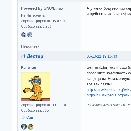
Powered by GNU/Linux
А у меня браузер про се
индейцев и их "сиртифи
Из Интернета
Зарегистрирован: 05-07-10
Сообщений: 1,376
Неактивен
Дестер
06-10-11 19:16:43
Капитан
terminaLtor
, если ваш б
проверяет надёжность се
защищены. Рекомендую с
вот эти статьи:
http://ru.wikipedia.org/wik
http://ru.wikipedia.org/
Зарегистрирован: 09-11-10
Редактировался Дестер (06-1
Сообщений: 705
Сайт