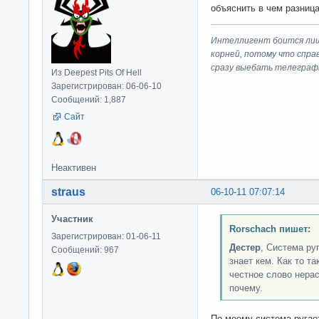
объяснить в чем разница 
Интеллигент боится лиш
корней, потому что спра
сразу выeбaть телеграф
Из Deepest Pits Of Hell
Зарегистрирован: 06-06-10
Сообщений: 1,887
Сайт
Неактивен
straus
06-10-11 07:07:14
Участник
Rorschach пишет:
Зарегистрирован: 01-06-11
Дестер
, Система ру
Сообщений: 967
знает кем. Как то та
честное слово нера
почему.
По моему система ругае