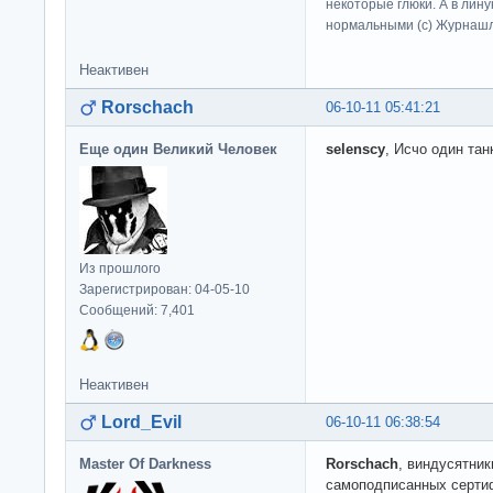
некоторые глюки. А в лину
нормальными (c) Журна
Неактивен
Rorschach
06-10-11 05:41:21
Еще один Великий Человек
selenscy
, Исчо один тан
Из прошлого
Зарегистрирован: 04-05-10
Сообщений: 7,401
Неактивен
Lord_Evil
06-10-11 06:38:54
Master Of Darkness
Rorschach
, виндусятник
самоподписанных сертиф