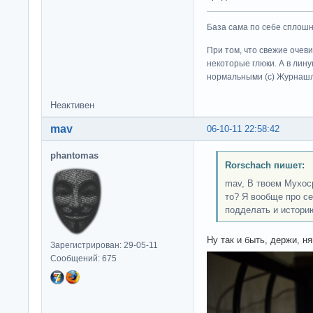
База сама по себе сплошно
При том, что свежие очев
некоторые глюки. А в лину
нормальными (c) Журна
Неактивен
mav
06-10-11 22:58:42
phantomas
Rorschach пишет:
mav, В твоем Мухос
то? Я вообще про с
подделать и истори
Ну так и быть, держи, ня
Зарегистрирован: 29-05-11
Сообщений: 675