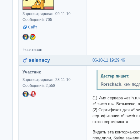
Зарегистрирован: 09-11-10
Сообщений: 705
Сайт
Неактивен
selenscy
06-10-11 19:29:46
Участник
Дестер пишет:
Зарегистрирован: 28-11-10
Rorschach
, кем по
Сообщений: 2,558
(1) Имя сервера «esih.r
«*.sweb.ru». Возможно, 
(2) Сертификат для «*.s
сертификации «*.sweb.r
этого сертификата.
Видать эта конторка-хос
продлили, бабла зажал