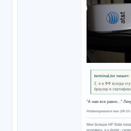
terminaLtor пишет:
2. я в ФФ всегда эт
браузер в сертифик
"А нам все равно..." Лин
Редактировался mav (06-10-1
Мне больше HP Slate понр
положить, а у Apple - ско