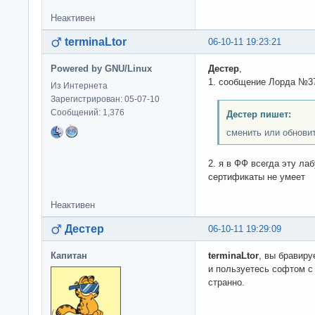
Неактивен
terminaLtor
06-10-11 19:23:21
Powered by GNU/Linux
Дестер
,
1. сообщение Лорда №3
Из Интернета
Зарегистрирован: 05-07-10
Сообщений: 1,376
Дестер пишет:
сменить или обнови
2. я в ФФ всегда эту ла
сертификаты не умеет
Неактивен
Дестер
06-10-11 19:29:09
Капитан
terminaLtor
, вы бравиру
и пользуетесь софтом с
странно.