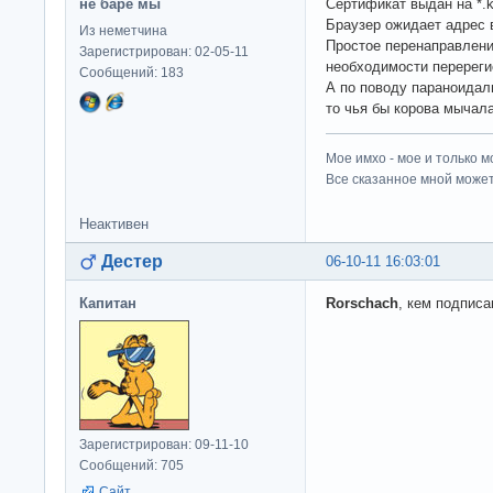
не баре мы
Сертификат выдан на *.k
Браузер ожидает адрес
Из неметчина
Простое перенаправлен
Зарегистрирован: 02-05-11
необходимости перереги
Сообщений: 183
А по поводу параноидаль
то чья бы корова мычала
Мое имхо - мое и только м
Все сказанное мной может
Неактивен
Дестер
06-10-11 16:03:01
Капитан
Rorschach
, кем подпис
Зарегистрирован: 09-11-10
Сообщений: 705
Сайт