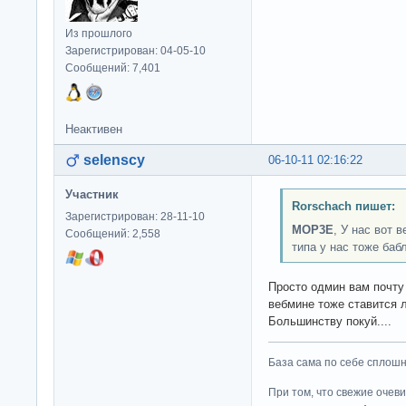
Из прошлого
Зарегистрирован: 04-05-10
Сообщений: 7,401
Неактивен
selenscy
06-10-11 02:16:22
Участник
Rorschach пишет:
Зарегистрирован: 28-11-10
MOP3E
, У нас вот 
Сообщений: 2,558
типа у нас тоже баб
Просто одмин вам почту 
вебмине тоже ставится
Большинству покуй....
База сама по себе сплошно
При том, что свежие очев