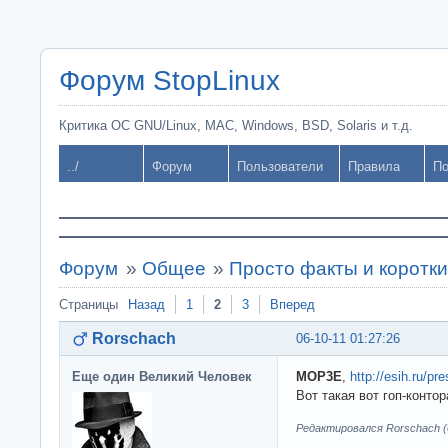
Форум StopLinux
Критика ОС GNU/Linux, MAC, Windows, BSD, Solaris и т.д.
../
Форум
Пользователи
Правила
По
Форум
»
Общее
»
Просто факты и коротк
Страницы
Назад
1
2
3
Вперед
Rorschach
06-10-11 01:27:26
Еще один Великий Человек
MOP3E
,
http://esih.ru/pr
Вот такая вот гоп-конто
Редактировался Rorschach (0