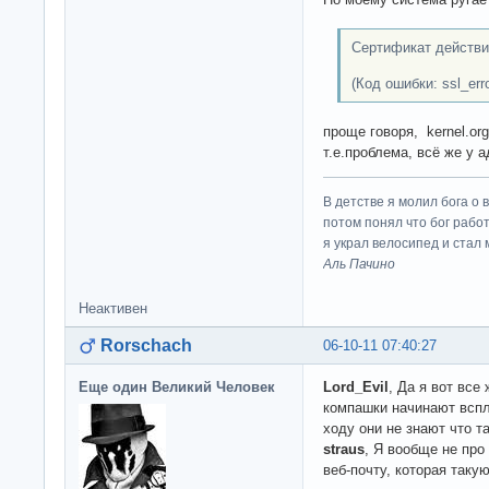
Сертификат действит
(Код ошибки: ssl_err
проще говоря, kernel.o
т.е.проблема, всё же у а
В детстве я молил бога о 
потом понял что бог работ
я украл велосипед и стал
Аль Пачино
Неактивен
Rorschach
06-10-11 07:40:27
Еще один Великий Человек
Lord_Evil
, Да я вот все 
компашки начинают вспл
ходу они не знают что т
straus
, Я вообще не про 
веб-почту, которая таку