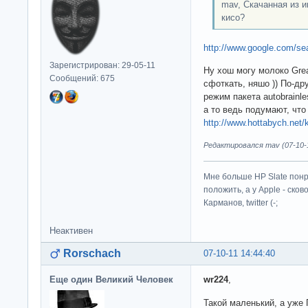
mav, Скачанная из и
кисо?
http://www.google.com/s
Зарегистрирован: 29-05-11
Ну хош могу молоко Grea
Сообщений: 675
сфоткать, няшо )) По-д
режим пакета autobrainle
а то ведь подумают, что
http://www.hottabych.net/k
Редактировался mav (07-10-1
Мне больше HP Slate понр
положить, а у Apple - ско
Карманов, twitter (-;
Неактивен
Rorschach
07-10-11 14:44:40
Еще один Великий Человек
wr224
,
Такой маленький, а уже 