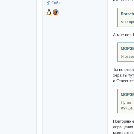
Сайт
Rorsch
мне пр
А мне нет.
МОРЗЕ
Я отве
Ты не отве
хера ты ту
а Стасег т
МОРЗЕ
Ну вот
лучше 
Повторяю е
обращения 
модераторс