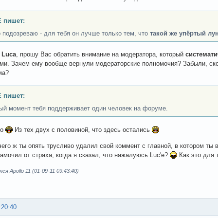
 пишет:
 подозреваю - для тебя он лучше только тем, что
такой же упёртый лун
й
Luca
, прошу Вас обратить внимание на модератора, который
системати
и. Зачем ему вообще вернули модераторские полномочия? Забыли, ско
ма?
 пишет:
ый момент тебя поддерживает один человек на форуме.
но
Из тех двух с половиной, что здесь остались
 чего ж ты опять трусливо удалил свой коммент с главной, в котором ты 
амочил от страха, когда я сказал, что нажалуюсь Luc'е?
Как это для 
я Apollo 11 (01-09-11 09:43:40)
:20:40