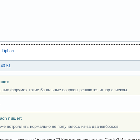
"
:
Tiphon
:40:51
ишет:
ьших форумах такие банальные вопросы решаются игнор-списком.
.
ach пишет:
аже потроллить нормально не получалось из-за двачевбросов.
нажать кноппачку "Настучать"? Как это делает тот же Семён? И в этом с