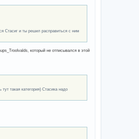
ся Стасиг и ты решил расправиться с ним
nups_Troolvalds, который не отписывался в этой
ь тут такая категория) Стасика надо