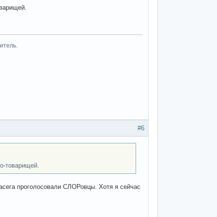
оварищей.
итель.
#6
о-товарищей.
Стасега проголосовали СЛОРовцы. Хотя я сейчас