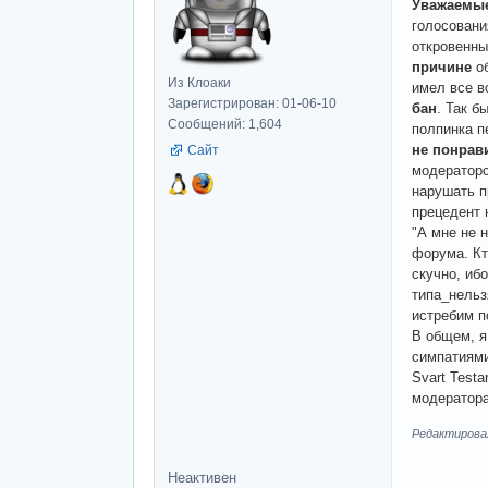
Уважаемые
голосовани
откровенным
причине
об
Из Клоаки
имел все 
Зарегистрирован: 01-06-10
бан
. Так б
Сообщений: 1,604
полпинка п
не понрав
Сайт
модератор
нарушать пр
прецедент 
"А мне не 
форума. Кт
скучно, иб
типа_нельз
истребим п
В общем, я
симпатиями
Svart Test
модератора
Редактировалс
Неактивен