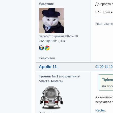
Участник
Да просто 
P.S. Хочу 
Квантовая м
Зарегистрирован: 08-07-10
Сообщений: 2,354
Неактивен
Apollo 11
01-09-11 10
Тролль № 1 (по рейтингу
Tiphon
Svart'а Testare)
Да про
Аналогично
перечитал т
Rector
: