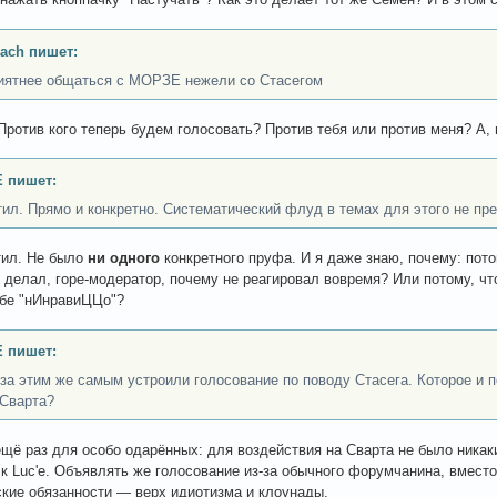
ach пишет:
иятнее общаться с МОРЗЕ нежели со Стасегом
 Против кого теперь будем голосовать? Против тебя или против меня? А
 пишет:
тил. Прямо и конкретно. Систематический флуд в темах для этого не пр
тил. Не было
ни одного
конкретного пруфа. И я даже знаю, почему: пото
т делал, горе-модератор, почему не реагировал вовремя? Или потому, ч
ебе "нИнравиЦЦо"?
 пишет:
 за этим же самым устроили голосование по поводу Стасега. Которое и 
Сварта?
щё раз для особо одарённых: для воздействия на Сварта не было никак
к Luc'е. Объявлять же голосование из-за обычного форумчанина, вместо
кие обязанности — верх идиотизма и клоунады.