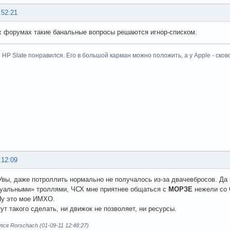
:52:21
 форумах такие банальные вопросы решаются игнор-списком.
HP Slate понравился. Его в большой карман можно положить, а у Apple - сков
:12:09
 Увы, даже потроллить нормально не получалось из-за двачевбросов. Д
уальными» троллями, ЧСХ мне приятнее общаться с
МОРЗЕ
нежели со С
Ну это мое ИМХО.
тут такого сделать, ни движок не позволяет, ни ресурсы.
ся Rorschach (01-09-11 12:48:27)