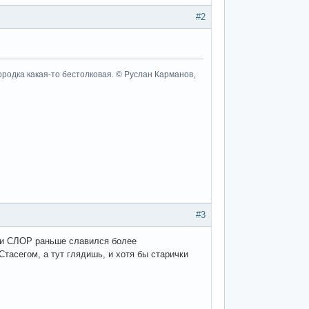
#2
ородка какая-то бестолковая. © Руслан Карманов,
#3
а и СЛОР раньше славился более
тасегом, а тут глядишь, и хотя бы старички