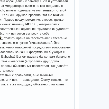
tare обращались к самому Luc'е и устраивали
 из модераторов ничего не мог поделать с
uc'и, ничего поделать не мог,
только по этой
. Если он нарушал правила, тот же
МОРЗЕ
и
. Первое предупреждение, второе, третье,
о иначе: некоему
МОРЗЕ
, который сам с
о собственные нарушения, трусливо их удаляет,
(хотя и пытается выпросить себе
), тратить время на "воспитание" Стасега не
 значит, его нужно "типа-забанить". Этот
 выяснения отношений посредством голосования:
олосовали за бан, и форумчанин Х уходит с
Babusha? Вы как пауки в банке: вам банально
 тем и новостей (а троллить друг друга
с половиной активных посетителя, так давайте
остальном.
етствии с правилами, а не личными
ию, или нет, — ваше дело. Скажу только, что
 Плясать же под дудку обиженного на жизнь