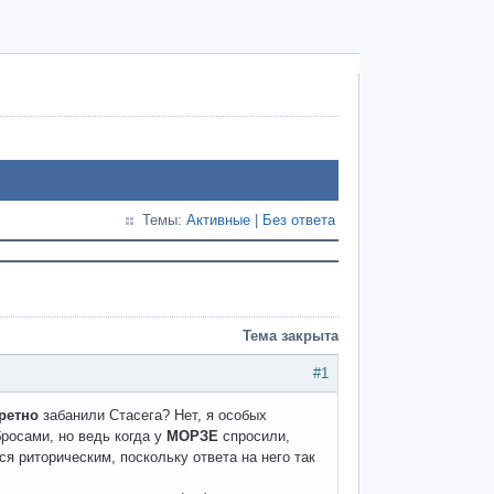
Темы:
Активные
|
Без ответа
Тема закрыта
#1
ретно
забанили Стасега? Нет, я особых
росами, но ведь когда у
МОРЗЕ
спросили,
я риторическим, поскольку ответа на него так