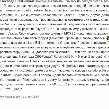
 господа СЛОРовцы!
Похоже, вы забыли, почему по поводу Svart'a Tes
я. Я напомню вам, что сделано это было только по одной причине: никто
 троллингом Svart'a Testare. То есть, со Svart'ом Testare никто, кроме L
ратились к Luc'е и устроили голосование. Стасег — совсем другое дело
возможности выдавать ему предупреждения
в соответствии с правилам
ыло бы по справедливости и
по правилам
. А получилось всё совершенн
ереходит на выражения "мудаг" и т.п., а когда ты ему указываешь на ег
ился
Стасег. Свои модераторские функции
МОРЗЕ
исполнять не желает 
ские полномочия
на весь
форум (тоже мне, преемник Сварта нашёлся!
авила (как тот же Lord Evil) — тоже, но Стасег ему "просто не нравится",
не только отвратительно выглядит, но и кладёт начало длинной череде
нравится форумчанин Х, давайте его забаним?" — три-пять человек прог
о следующий, господа СЛОРовцы? Rorschach? Или Угрюм Бурчеев? Или 
о, как верно заметил Пашок, ни на форуме, ни на главной, нет интересных
я), вот и начинаете пожирать друг друга. На форуме итак осталось два 
оследних из них. Блин, даже выглядит мерзко, не говоря уже обо всём 
 считаю, нужно разбанить Стасега и действовать исключительно в соотв
/антипатиями. Прислушаться к моему (и, замечу, не только моему) мнен
are, под которого пытается закосить МОРЗЕ, был и умнее, и порядочнее.
 — это... убого.
я Apollo 11 (01-09-11 08:30:43)