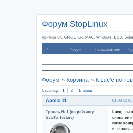
Форум StopLinux
Критика ОС GNU/Linux, MAC, Windows, BSD, Solari
../
Форум
Пользователи
Пр
Форум
»
Корзина
»
К Luc'е по по
Страницы
1
2
Вперед
Apollo 11
01-09-11 08
Тролль № 1 (по рейтингу
Luca
, при
Svart'а Testare)
симпатий к
какие
конк
и не получ