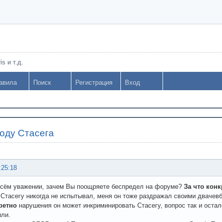
s и т.д.
авила
Поиск
Регистрация
Вход
воду Стасега
:25:18
 всём уважении, зачем Вы поощряете беспредел на форуме?
За что конк
 Стасегу никогда не испытывал, меня он тоже раздражал своими двачевб
ретно
нарушения он может инкриминировать Стасегу, вопрос так и осталс
или.