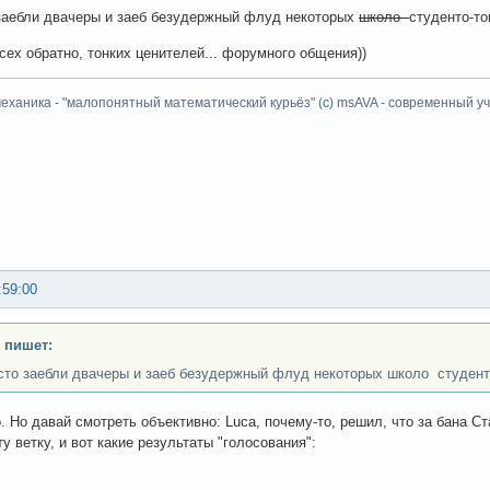
заебли двачеры и заеб безудержный флуд некоторых
школо
студенто-т
всех обратно, тонких ценителей... форумного общения))
еханика - "малопонятный математический курьёз" (
с
) msAVA - современный уч
:59:00
 пишет:
сто заебли двачеры и заеб безудержный флуд некоторых школо студент
. Но давай смотреть объективно: Luca, почему-то, решил, что за бана 
у ветку, и вот какие результаты "голосования":