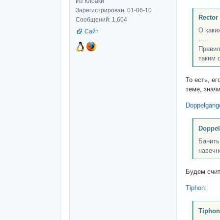
Из Клоаки
Зарегистрирован: 01-06-10
Rector
Сообщений: 1,604
О каки
Сайт
-----
Правил
таким 
То есть, ег
теме, знач
Doppelgang
Doppel
Банить
навечн
Будем счит
Tiphon
:
Tiphon