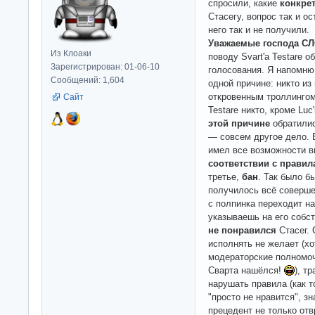
спросили, какие
конкре
Стасегу, вопрос так и о
него так и не получили.
Уважаемые господа С
Из Клоаки
поводу Svart'a Testare 
Зарегистрирован: 01-06-10
голосования. Я напомню 
Сообщений: 1,604
одной причине: никто из
откровенным троллингом S
Сайт
Testare никто, кроме Luc
этой причине
обратилис
— совсем другое дело. 
имел все возможности 
соответствии с прави
третье,
бан
. Так было б
получилось всё соверше
с полпинка переходит на 
указываешь на его собс
не понравился
Стасег.
исполнять не желает (хо
модераторские полномо
Сварта нашёлся!
), т
нарушать правила (как то
"просто не нравится", зн
прецедент не только отв