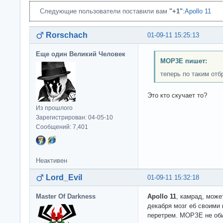
Следующие пользователи поставили вам
"+1"
:
Apollo 11
Rorschach
01-09-11 15:25:13
Еще один Великий Человек
MOP3E пишет:
теперь по таким отб
Это кто скучает то?
Из прошлого
Зарегистрирован: 04-05-10
Сообщений: 7,401
Неактивен
Lord_Evil
01-09-11 15:32:18
Master Of Darkness
Apollo 11
, камрад, може
декабря мозг еб своими
перетрем. МОРЗЕ не оби