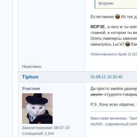
форуме.
Естественно
Из тех д
МОРЗЕ
, а чего ж ты оп
главной, в котором ты в
Опять памперсы замочил 
нажалуюсь Luc'е?
Как
Редактировался Apollo 11 (01
Неактивен
Tiphon
01-09-11 10:20:40
Участник
Да просто заебли дваче
школо
студенто-товари
P.S. Хочу всех обратно,
Квантовая механика - "ма
msAVA - современный учит
Зарегистрирован: 08-07-10
Сообщений: 2,354