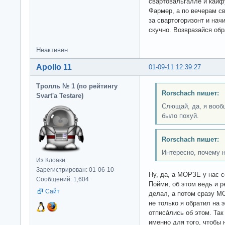
свартовальгалле и кайф
Фармер, а по вечерам с
за свартогоризонт и нач
скучно. Возвразайся обра
Неактивен
Apollo 11
01-09-11 12:39:27
Тролль № 1 (по рейтингу
Rorschach пишет:
Svart'а Testare)
Слющай, да, я вооб
было похуй.
Rorschach пишет:
Интересно, почему 
Из Клоаки
Зарегистрирован: 01-06-10
Ну, да, а МОРЗЕ у нас 
Сообщений: 1,604
Пойми, об этом ведь и р
Сайт
делал, а потом сразу МО
не только я обратил на 
отписáлись об этом. Та
именно для того, чтобы 