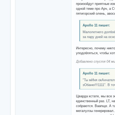
произойдут приятные из
одной теме про Арч, а Ст
пятигорский олень, авос
Apollo 11 пишет:
Малолетнего долбо
за пару дней на осн
Интересно, почему никт
уподобляться, чтобы хот
Добавлено спустя 04 ми
Apollo 11 пишет:
"Ты мИня окАнчатель
зОбаню!!!1111". В то
Цварда кстате, мы все з
единственный раз. LT, н
собраются. Ваапще. А та
мегалулзы генерировал..