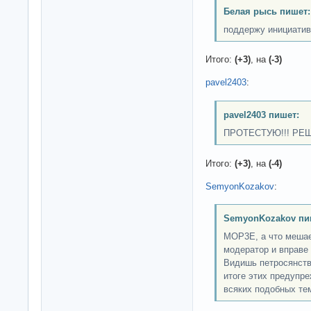
Белая рысь пишет:
поддержу инициатив
Итого:
(+3)
, на
(-3)
pavel2403
:
pavel2403 пишет:
ПРОТЕСТУЮ!!! РЕ
Итого:
(+3)
, на
(-4)
SemyonKozakov
:
SemyonKozakov пи
MOP3E, а что мешае
модератор и вправе
Видишь петросянств
итоге этих предупре
всяких подобных те