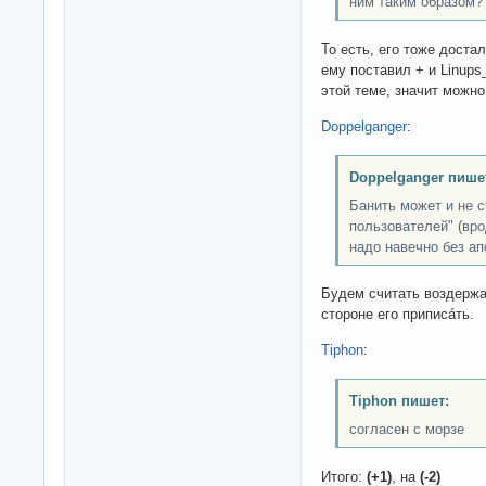
ним таким образом?
То есть, его тоже достал
ему поставил + и Linups
этой теме, значит можн
Doppelganger
:
Doppelganger пише
Банить может и не с
пользователей" (вро
надо навечно без ап
Будем считать воздержа
стороне его приписáть.
Tiphon
:
Tiphon пишет:
согласен с морзе
Итого:
(+1)
, на
(-2)