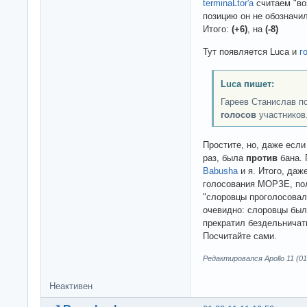
terminaLtor'a
считаем "во
позицию он не обозначил.
Итого:
(+6)
, на
(-8)
Тут появляется Luca и
г
Luca пишет:
Гареев Станислав п
голосов
участников
Простите, но, даже если 
раз, была
против
бана. 
Babusha
и я. Итого, даж
голосования МОРЗЕ, по
"слоровцы проголосовали
очевидно: слоровцы бы
прекратил бездельничать
Посчитайте сами.
Редактировался Apollo 11 (01-
Неактивен