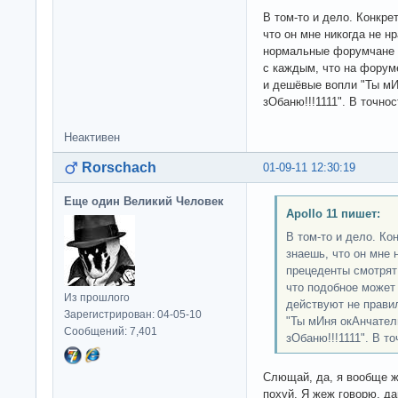
В том-то и дело. Конкре
что он мне никогда не н
нормальные форумчане и
с каждым, что на форуме
и дешёвые вопли "Ты мИ
зОбаню!!!1111". В точнос
Неактивен
Rorschach
01-09-11 12:30:19
Еще один Великий Человек
Apollo 11 пишет:
В том-то и дело. Ко
знаешь, что он мне 
прецеденты смотрят
что подобное может
Из прошлого
действуют не правил
Зарегистрирован: 04-05-10
"Ты мИня окАнчатель
Сообщений: 7,401
зОбаню!!!1111". В то
Слющай, да, я вообще ж
похуй. Я жеж говорю, д