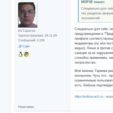
MOP3E пишет:
Специально для тебя
тех разделах форум
полномочий.
Специально для тебя: ни
Из Саратов
предупреждении в "Пред
Зарегистрирован: 28-11-09
профиле соответствующу
Сообщений: 4,109
модераторы (ну или пост
Сайт
видно). Лично я против 
санкции за их нарушения.
спокойно применимы, ни
петросянство.
Моё мнение: Гареева ра
контролем. Чуть что - п
ограниченные пользовате
есть, Бабуша подтвердит
https://nolinux.w2c.ru
- мор
Неактивен