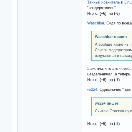
Тайный хранитель
и
Linu
"воздержались".
Итого:
(+6)
, на
(-6)
Waschbar
. Судя по всему
Waschbar пишет:
А вообще какие из 
Список модераторам.
вздумается и накажу
Заметим, что это четвё
бездельничал, а теперь 
Итого:
(+6)
, на
(-7)
wr224
. Однозначно "прот
wr224 пишет:
Считаю Стасика нуж
Итого:
(+6)
, на
(-8)