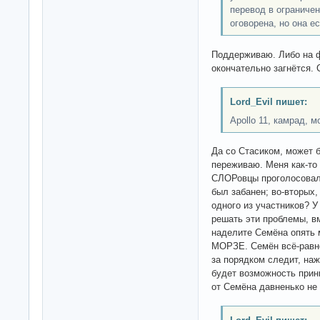
перевод в ограничен
оговорена, но она е
Поддерживаю. Либо на 
окончательно загнётся. 
Lord_Evil пишет:
Apollo 11, камрад, м
Да со Стасиком, может бы
переживаю. Меня как-то
СЛОРовцы проголосова
был забанен; во-вторых,
одного из участников? У
решать эти проблемы, в
наделите Семёна опять
МОРЗЕ. Семён всё-равн
за порядком следит, наж
будет возможность прин
от Семёна давненько не