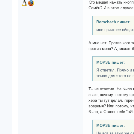
Кто мешал нажать кноппа
Семён? И в этом случае 
Rorschach пишет:
мне приятнее общат
А мне нет. Против кого 
против меня? А, может 
МОРЗЕ пишет:
Я ответил. Прямо и
темах для этого не 
Ты не ответил. Не было
знаю, почему: потому ср
хера ты тут делал, горе
вовремя? Или потому, ч
было, а Стасег тебе "н
МОРЗЕ пишет:
Ну вот за этим же 