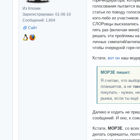
горе-модератора, которы
голосования пытается вы
Из Клоаки
статьи по поводу голос
Зарегистрирован: 01-06-10
кого-либо из участников
Сообщений: 1,604
СЛОРовцы высказались
Сайт
пять раз (включая меня
решать эти проблемы на 
личных симпатий/антипа
чтобы очередной горе-г
Кстати,
вот он
наш модер
МОРЗЕ пишет:
Я считаю, что выбо
планшетов, а не
так
покупать - нужен, не
рынка, если ты ещё 
Далеко и ходить не при
сообщений. И оно, к со
Кстати,
МОРЗЕ
, со все
делать скриншоты, поэт