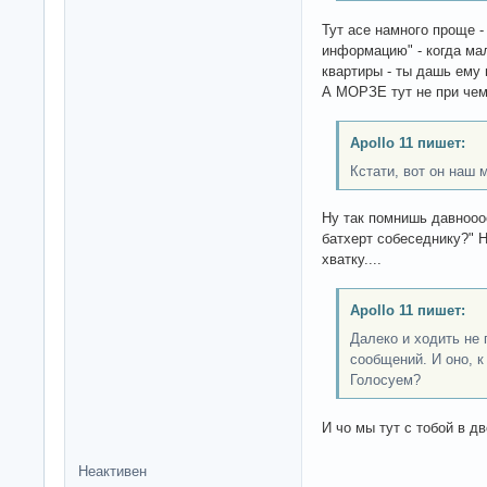
Тут асе намного проще 
информацию" - когда ма
квартиры - ты дашь ему
А МОРЗЕ тут не при чем.
Apollo 11 пишет:
Кстати, вот он наш 
Ну так помнишь давноооо
батхерт собеседнику?" 
хватку....
Apollo 11 пишет:
Далеко и ходить не
сообщений. И оно, 
Голосуем?
И чо мы тут с тобой в д
Неактивен