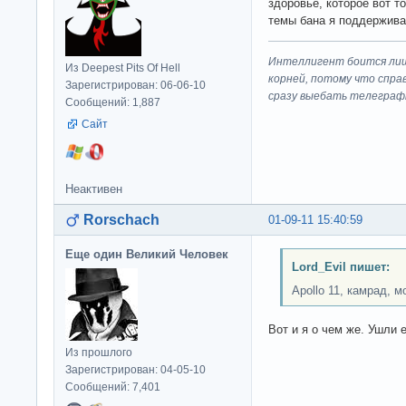
здоровье, которое вот т
темы бана я поддержива
Интеллигент боится лиш
Из Deepest Pits Of Hell
корней, потому что спра
Зарегистрирован: 06-06-10
сразу выeбaть телеграф
Сообщений: 1,887
Сайт
Неактивен
Rorschach
01-09-11 15:40:59
Еще один Великий Человек
Lord_Evil пишет:
Apollo 11, камрад, м
Вот и я о чем же. Ушли е
Из прошлого
Зарегистрирован: 04-05-10
Сообщений: 7,401