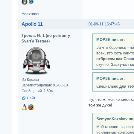
Неактивен
Apollo 11
01-09-11 16:47:46
Тролль № 1 (по рейтингу
МОРЗЕ пишет:
Svart'а Testare)
За что боролись - н
всех, кто хоть как-
отбросам как Слав
скучно.
Заскучал к
МОРЗЕ пишет:
Из Клоаки
Зарегистрирован: 01-06-10
Специально
для теб
Сообщений: 1,604
Сайт
Ну, что ж, моя копилоч
том же духе!
SemyonKozakov пи
Моё мнение: Гареева
усиленным контроле