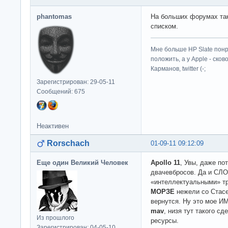
phantomas
На больших форумах так
списком.
Мне больше HP Slate понр
положить, а у Apple - ско
Карманов, twitter (-;
Зарегистрирован: 29-05-11
Сообщений: 675
Неактивен
Rorschach
01-09-11 09:12:09
Еще один Великий Человек
Apollo 11
, Увы, даже по
двачевбросов. Да и СЛ
«интеллектуальными» т
МОРЗЕ
нежели со Стасег
вернутся. Ну это мое И
mav
, низя тут такого сд
Из прошлого
ресурсы.
Зарегистрирован: 04-05-10