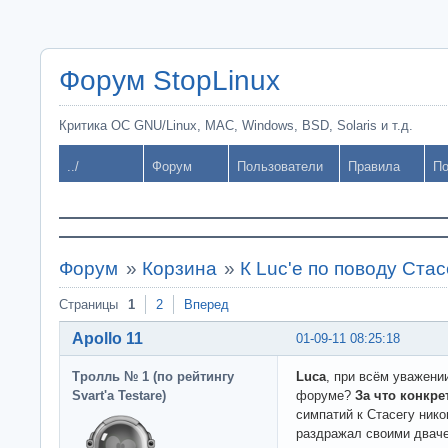
Форум StopLinux
Критика ОС GNU/Linux, MAC, Windows, BSD, Solaris и т.д.
../
Форум
Пользователи
Правила
По
Форум
»
Корзина
»
К Luc'е по поводу Стас
Страницы
1
2
Вперед
Apollo 11
01-09-11 08:25:18
Тролль № 1 (по рейтингу
Luca
, при всём уважени
Svart'а Testare)
форуме?
За что конкре
симпатий к Стасегу нико
раздражал своими дваче