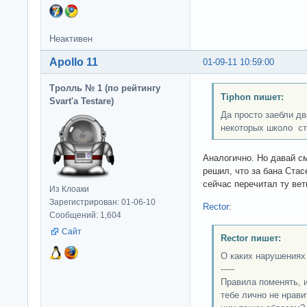
Неактивен
Apollo 11
01-09-11 10:59:00
Тролль № 1 (по рейтингу
Tiphon пишет:
Svart'а Testare)
Да просто заебли д
некоторых школо ст
Аналогично. Но давай см
решил, что за бана Ста
сейчас перечитал ту ветк
Из Клоаки
Зарегистрирован: 01-06-10
Rector
:
Сообщений: 1,604
Сайт
Rector пишет:
О каких нарушениях
-----
Правила поменять, 
тебе лично не нрави