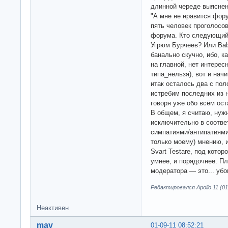
длинной череде выяснен
"А мне не нравится фору
пять человек проголосов
форума. Кто следующий
Угрюм Бурчеев? Или Bab
банально скучно, ибо, к
на главной, нет интерес
типа_нельзя), вот и нач
итак осталось два с пол
истребим последних из н
говоря уже обо всём ос
В общем, я считаю, нужн
исключительно в соотве
симпатиями/антипатиями
только моему) мнению, и
Svart Testare, под кото
умнее, и порядочнее. П
модератора — это... убо
Редактировался Apollo 11 (01
Неактивен
mav
01-09-11 08:52:21