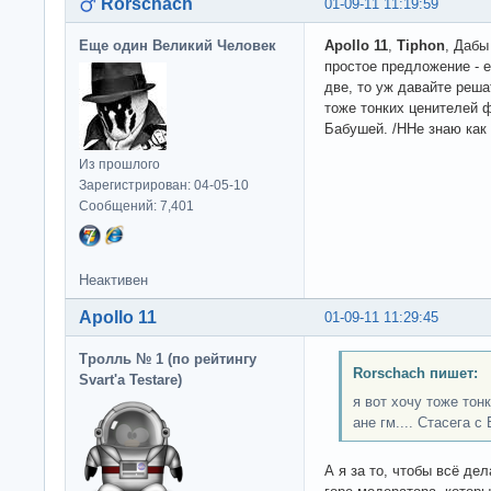
Rorschach
01-09-11 11:19:59
Еще один Великий Человек
Apollo 11
,
Tiphon
, Дабы
простое предложение - 
две, то уж давайте реша
тоже тонких ценителей ф
Бабушей. /ННе знаю как 
Из прошлого
Зарегистрирован: 04-05-10
Сообщений: 7,401
Неактивен
Apollo 11
01-09-11 11:29:45
Тролль № 1 (по рейтингу
Rorschach пишет:
Svart'а Testare)
я вот хочу тоже то
ане гм.... Стасега с
А я за то, чтобы всё дел