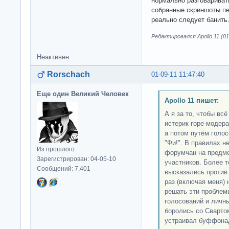
нормально разговариват
собранные скриншоты пер
реально следует банить
Редактировался Apollo 11 (01
Неактивен
Rorschach
01-09-11 11:47:40
Еще один Великий Человек
Apollo 11 пишет:
А я за то, чтобы всё
истерик горе-модера
а потом путём голос
"Фи!". В правилах н
Из прошлого
форумчан на предме
Зарегистрирован: 04-05-10
участников. Более 
Сообщений: 7,401
высказались против 
раз (включая меня)
решать эти проблемы
голосований и личны
боролись со Свартом
устраивал буффона