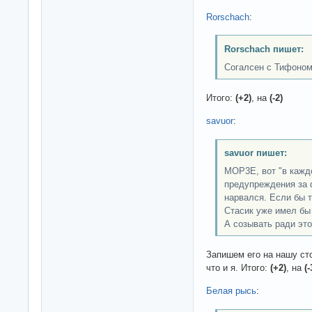
Rorschach
:
Rorschach пишет:
Согалсен с Тифоно
Итого:
(+2)
, на
(-2)
savuor
:
savuor пишет:
MOP3E, вот "в кажд
предупреждения за ф
нарвался. Если бы т
Стасик уже имел бы
А созывать ради это
Запишем его на нашу сто
что и я. Итого:
(+2)
, на
(-
Белая рысь
: