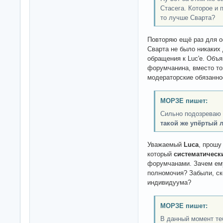
Стасега. Которое и 
то лучше Сварта?
Повторяю ещё раз для о
Сварта не было никаких
обращения к Luc'е. Объя
форумчанина, вместо то
модераторские обязанно
МОРЗЕ пишет:
Сильно подозреваю -
такой же упёртый л
Уважаемый
Luca
, прошу
который
систематическ
форумчанами. Зачем ем
полномочия? Забыли, ск
индивидуума?
МОРЗЕ пишет:
В данный момент те