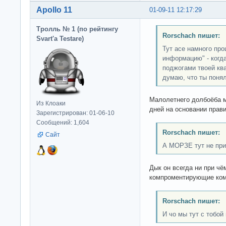
Apollo 11
01-09-11 12:17:29
Тролль № 1 (по рейтингу
Rorschach пишет:
Svart'а Testare)
Тут асе намного про
информацию" - когд
поджогами твоей кв
думаю, что ты поня
Малолетнего долбоёба 
Из Клоаки
дней на основании прави
Зарегистрирован: 01-06-10
Сообщений: 1,604
Rorschach пишет:
Сайт
А МОРЗЕ тут не при 
Дык он всегда ни при ч
компроментирующие ком
Rorschach пишет:
И чо мы тут с тобой