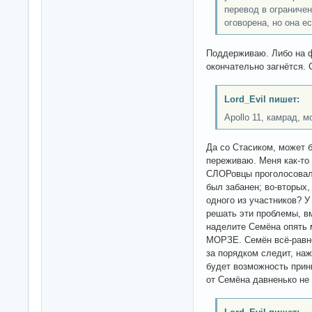
перевод в ограничен
оговорена, но она е
Поддерживаю. Либо на 
окончательно загнётся. 
Lord_Evil пишет:
Apollo 11, камрад, м
Да со Стасиком, может бы
переживаю. Меня как-то
СЛОРовцы проголосова
был забанен; во-вторых,
одного из участников? У
решать эти проблемы, в
наделите Семёна опять
МОРЗЕ. Семён всё-равн
за порядком следит, наж
будет возможность прин
от Семёна давненько не