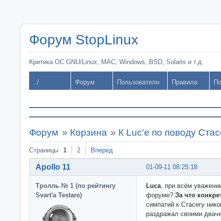
Форум StopLinux
Критика ОС GNU/Linux, MAC, Windows, BSD, Solaris и т.д.
../
Форум
Пользователи
Правила
По
Форум
»
Корзина
»
К Luc'е по поводу Стас
Страницы
1
2
Вперед
Apollo 11
01-09-11 08:25:18
Тролль № 1 (по рейтингу
Luca
, при всём уважени
Svart'а Testare)
форуме?
За что конкре
симпатий к Стасегу нико
раздражал своими дваче