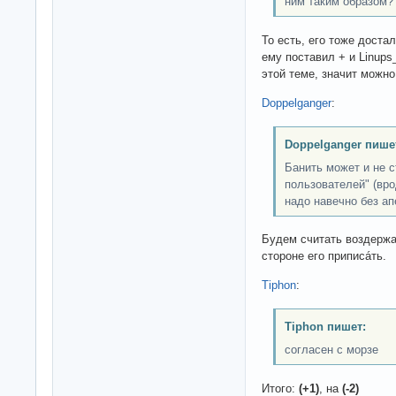
ним таким образом?
То есть, его тоже достал
ему поставил + и Linups
этой теме, значит можн
Doppelganger
:
Doppelganger пише
Банить может и не с
пользователей" (вро
надо навечно без ап
Будем считать воздержа
стороне его приписáть.
Tiphon
:
Tiphon пишет:
согласен с морзе
Итого:
(+1)
, на
(-2)