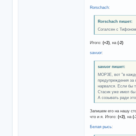
Rorschach
:
Rorschach пишет:
Согалсен с Тифоно
Итого:
(+2)
, на
(-2)
savuor
:
savuor пишет:
MOP3E, вот "в кажд
предупреждения за ф
нарвался. Если бы т
Стасик уже имел бы
А созывать ради это
Запишем его на нашу сто
что и я. Итого:
(+2)
, на
(-
Белая рысь
: