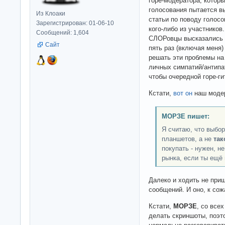
горе-модератора, которы
голосования пытается вы
Из Клоаки
статьи по поводу голос
Зарегистрирован: 01-06-10
кого-либо из участников
Сообщений: 1,604
СЛОРовцы высказались
Сайт
пять раз (включая меня
решать эти проблемы на 
личных симпатий/антипа
чтобы очередной горе-г
Кстати,
вот он
наш модер
МОРЗЕ пишет:
Я считаю, что выбо
планшетов, а не
так
покупать - нужен, не
рынка, если ты ещё 
Далеко и ходить не при
сообщений. И оно, к со
Кстати,
МОРЗЕ
, со все
делать скриншоты, поэт