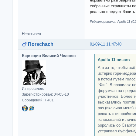
нормально разговариват
собранные скриншоты пер
реально следует банить
Редактировался Apollo 11 (01
Неактивен
Rorschach
01-09-11 11:47:40
Еще один Великий Человек
Apollo 11 пишет:
А я за то, чтобы всё
истерик горе-модера
а потом путём голос
"Фи!". В правилах н
Из прошлого
форумчан на предме
Зарегистрирован: 04-05-10
участников. Более 
Сообщений: 7,401
высказались против 
раз (включая меня)
решать эти проблемы
голосований и личны
боролись со Свартом
устраивал буффона