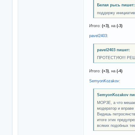
Белая рысь пишет:
поддержу инициатив
Итого:
(+3)
, на
(-3)
pavel2403
:
pavel2403 пишет:
ПРОТЕСТУЮ!!! РЕ
Итого:
(+3)
, на
(-4)
SemyonKozakov
:
SemyonKozakov пи
MOP3E, а что мешае
модератор и вправе
Видишь петросянств
итоге этих предупре
всяких подобных те