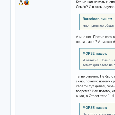
Кто мешал нажать кноппа
Семён? И в этом случае 
Rorschach пишет:
мне приятнее общат
А мне нет. Против кого 
против меня? А, может 
МОРЗЕ пишет:
Я ответил. Прямо и
темах для этого не 
Ты не ответил. Не было
знаю, почему: потому ср
хера ты тут делал, горе
вовремя? Или потому, ч
было, а Стасег тебе "н
МОРЗЕ пишет:
Ну вот за этим же 