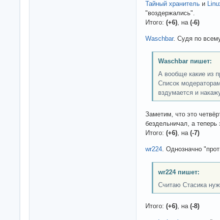
Тайный хранитель
и
Linu
"воздержались".
Итого:
(+6)
, на
(-6)
Waschbar
. Судя по всему
Waschbar пишет:
А вообще какие из 
Список модераторам.
вздумается и накажу
Заметим, что это четвё
бездельничал, а теперь 
Итого:
(+6)
, на
(-7)
wr224
. Однозначно "прот
wr224 пишет:
Считаю Стасика нуж
Итого:
(+6)
, на
(-8)