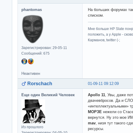
phantomas
На больших форумах так
списком.
Мне больше HP Slate понр
положить, а у Apple - ско
Карманов, twitter (-;
Зарегистрирован: 29-05-11
Сообщений: 675
Неактивен
Rorschach
01-09-11 09:12:09
Еще один Великий Человек
Apollo 11
, Увы, даже по
двачевбросов. Да и СЛ
«интеллектуальными» т
МОРЗЕ
нежели со Стасег
вернутся. Ну это мое И
mav
, низя тут такого сд
Из прошлого
ресурсы.
Зарегистрирован: 04-05-10