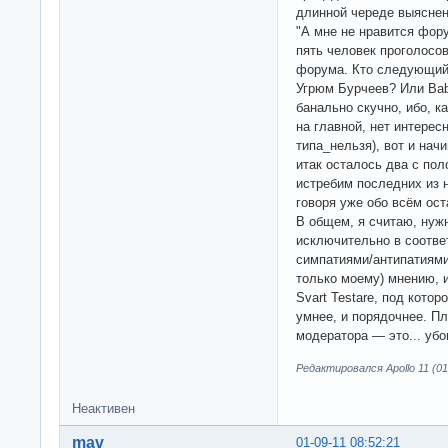
длинной череде выяснен
"А мне не нравится фору
пять человек проголосов
форума. Кто следующий
Угрюм Бурчеев? Или Bab
банально скучно, ибо, к
на главной, нет интерес
типа_нельзя), вот и нач
итак осталось два с пол
истребим последних из н
говоря уже обо всём ос
В общем, я считаю, нужн
исключительно в соотве
симпатиями/антипатиями
только моему) мнению, и
Svart Testare, под кото
умнее, и порядочнее. П
модератора — это... убо
Редактировался Apollo 11 (01
Неактивен
mav
01-09-11 08:52:21