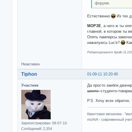
форуме.
Естественно
Из тех д
МОРЗЕ
, а чего ж ты оп
главной, в котором ты в
Опять памперсы замочил 
нажалуюсь Luc'е?
Как
Редактировался Apollo 11 (01
Неактивен
Tiphon
01-09-11 10:20:40
Участник
Да просто заебли дваче
школо
студенто-товари
P.S. Хочу всех обратно,
Квантовая механика - "ма
msAVA - современный учит
Зарегистрирован: 08-07-10
Сообщений: 2,354