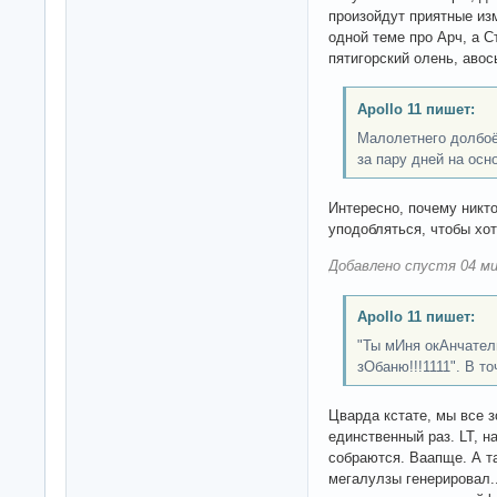
произойдут приятные из
одной теме про Арч, а Ст
пятигорский олень, авос
Apollo 11 пишет:
Малолетнего долбо
за пару дней на осн
Интересно, почему никт
уподобляться, чтобы хот
Добавлено спустя 04 ми
Apollo 11 пишет:
"Ты мИня окАнчатель
зОбаню!!!1111". В то
Цварда кстате, мы все з
единственный раз. LT, н
собраются. Ваапще. А та
мегалулзы генерировал..