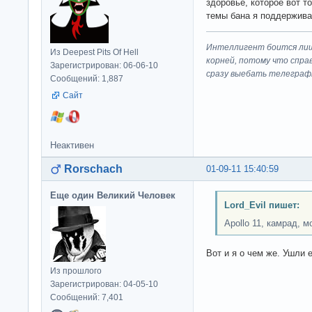
здоровье, которое вот т
темы бана я поддержива
Интеллигент боится лиш
Из Deepest Pits Of Hell
корней, потому что спра
Зарегистрирован: 06-06-10
сразу выeбaть телеграф
Сообщений: 1,887
Сайт
Неактивен
Rorschach
01-09-11 15:40:59
Еще один Великий Человек
Lord_Evil пишет:
Apollo 11, камрад, м
Вот и я о чем же. Ушли е
Из прошлого
Зарегистрирован: 04-05-10
Сообщений: 7,401