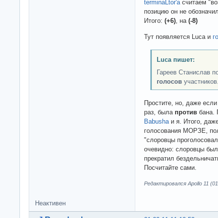
terminaLtor'a
считаем "во
позицию он не обозначил.
Итого:
(+6)
, на
(-8)
Тут появляется Luca и
г
Luca пишет:
Гареев Станислав п
голосов
участников
Простите, но, даже если 
раз, была
против
бана. 
Babusha
и я. Итого, даж
голосования МОРЗЕ, по
"слоровцы проголосовали
очевидно: слоровцы бы
прекратил бездельничать
Посчитайте сами.
Редактировался Apollo 11 (01-
Неактивен