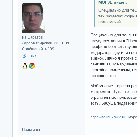
MOP3E пишет:
Специально для тебя
тех разделах форум
полномочий.
Специально для тебя: ни
Из Саратов
предупреждении в "Пред
Зарегистрирован: 28-11-09
профиле соответствующу
Сообщений: 4,109
модераторы (ну или пост
Сайт
видно). Лично я против 
санкции за их нарушения.
спокойно применимы, ни
петросянство.
Моё мнение: Гареева ра
контролем. Чуть что - п
ограниченные пользовате
есть, Бабуша подтвердит
https://nolinux.w2c.ru
- мор
Неактивен