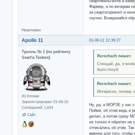
свартовальгалле и кайф
Фармер, а по вечерам с
за свартогоризонт и нач
скучно. Возвразайся обра
Неактивен
Apollo 11
01-09-11 12:39:27
Тролль № 1 (по рейтингу
Rorschach пишет:
Svart'а Testare)
Слющай, да, я вооб
было похуй.
Rorschach пишет:
Интересно, почему 
Из Клоаки
Зарегистрирован: 01-06-10
Ну, да, а МОРЗЕ у нас 
Сообщений: 1,604
Пойми, об этом ведь и р
Сайт
делал, а потом сразу МО
не только я обратил на 
отписáлись об этом. Та
именно для того, чтобы 