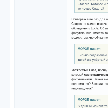
Стасега. Которое и 
то лучше Сварта?
Повторяю ещё раз для о
Сварта не было никаких
обращения к Luc'е. Объя
форумчанина, вместо то
модераторские обязанно
МОРЗЕ пишет:
Сильно подозреваю -
такой же упёртый л
Уважаемый
Luca
, прошу
который
систематическ
форумчанами. Зачем ем
полномочия? Забыли, ск
индивидуума?
МОРЗЕ пишет:
В данный момент те