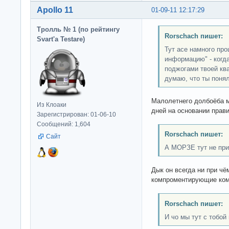
Apollo 11
01-09-11 12:17:29
Тролль № 1 (по рейтингу
Rorschach пишет:
Svart'а Testare)
Тут асе намного про
информацию" - когд
поджогами твоей кв
думаю, что ты поня
Малолетнего долбоёба 
Из Клоаки
дней на основании прави
Зарегистрирован: 01-06-10
Сообщений: 1,604
Rorschach пишет:
Сайт
А МОРЗЕ тут не при 
Дык он всегда ни при ч
компроментирующие ком
Rorschach пишет:
И чо мы тут с тобой