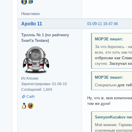
Неактивен
Apollo 11
01-09-11 16:47:46
Тролль № 1 (по рейтингу
МОРЗЕ пишет:
Svart'а Testare)
За что боролись - н
всех, кто хоть как-
отбросам как Слав
скучно.
Заскучал к
МОРЗЕ пишет:
Из Клоаки
Зарегистрирован: 01-06-10
Специально
для теб
Сообщений: 1,604
Сайт
Ну, что ж, моя копилоч
том же духе!
SemyonKozakov пи
Моё мнение: Гареева
усиленным контроле