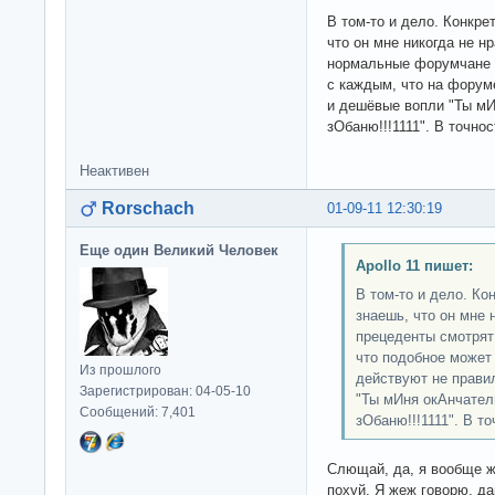
В том-то и дело. Конкре
что он мне никогда не н
нормальные форумчане и
с каждым, что на форуме
и дешёвые вопли "Ты мИ
зОбаню!!!1111". В точнос
Неактивен
Rorschach
01-09-11 12:30:19
Еще один Великий Человек
Apollo 11 пишет:
В том-то и дело. Ко
знаешь, что он мне 
прецеденты смотрят
что подобное может
Из прошлого
действуют не правил
Зарегистрирован: 04-05-10
"Ты мИня окАнчатель
Сообщений: 7,401
зОбаню!!!1111". В то
Слющай, да, я вообще ж
похуй. Я жеж говорю, д