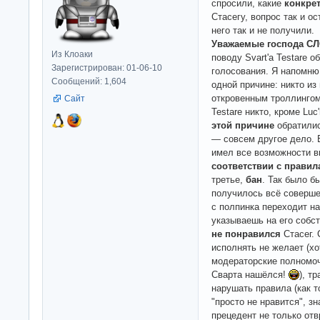
спросили, какие
конкре
Стасегу, вопрос так и о
него так и не получили.
Уважаемые господа С
Из Клоаки
поводу Svart'a Testare 
Зарегистрирован: 01-06-10
голосования. Я напомню 
Сообщений: 1,604
одной причине: никто из
откровенным троллингом S
Сайт
Testare никто, кроме Luc
этой причине
обратилис
— совсем другое дело. 
имел все возможности 
соответствии с прави
третье,
бан
. Так было б
получилось всё соверше
с полпинка переходит на 
указываешь на его собс
не понравился
Стасег.
исполнять не желает (хо
модераторские полномо
Сварта нашёлся!
), т
нарушать правила (как то
"просто не нравится", зн
прецедент не только отв