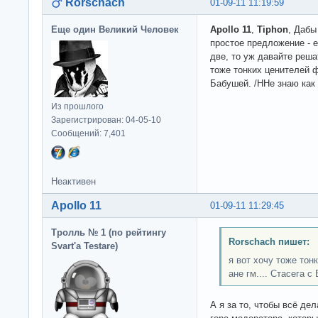
Rorschach
01-09-11 11:19:59
Еще один Великий Человек
Apollo 11
,
Tiphon
, Дабы
простое предложение - 
две, то уж давайте реша
тоже тонких ценителей ф
Бабушей. /ННе знаю как 
Из прошлого
Зарегистрирован: 04-05-10
Сообщений: 7,401
Неактивен
Apollo 11
01-09-11 11:29:45
Тролль № 1 (по рейтингу
Rorschach пишет:
Svart'а Testare)
я вот хочу тоже то
ане гм.... Стасега с
А я за то, чтобы всё дел