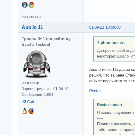
Неактивен
Apollo 11
01-09-11 10:59:00
Тролль № 1 (по рейтингу
Tiphon пишет:
Svart'а Testare)
Да просто заебли д
некоторых школо ст
Аналогично. Но давай см
решил, что за бана Ста
сейчас перечитал ту ветк
Из Клоаки
Зарегистрирован: 01-06-10
Rector
:
Сообщений: 1,604
Сайт
Rector пишет:
О каких нарушениях
-----
Правила поменять, 
тебе лично не нрави