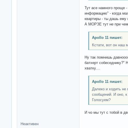
Тут асе намного проще 
информацию" - когда ма
квартиры - ты дашь ему
А МОРЗЕ тут не при чем.
Apollo 11 пишет:
Кстати, вот он наш 
Ну так помнишь давноооо
батхерт собеседнику?" 
хватку....
Apollo 11 пишет:
Далеко и ходить не
сообщений. И оно, 
Голосуем?
И чо мы тут с тобой в д
Неактивен