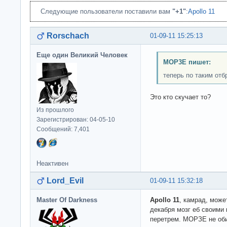
Следующие пользователи поставили вам
"+1"
:
Apollo 11
Rorschach
01-09-11 15:25:13
Еще один Великий Человек
MOP3E пишет:
теперь по таким отб
Это кто скучает то?
Из прошлого
Зарегистрирован: 04-05-10
Сообщений: 7,401
Неактивен
Lord_Evil
01-09-11 15:32:18
Master Of Darkness
Apollo 11
, камрад, може
декабря мозг еб своими
перетрем. МОРЗЕ не оби