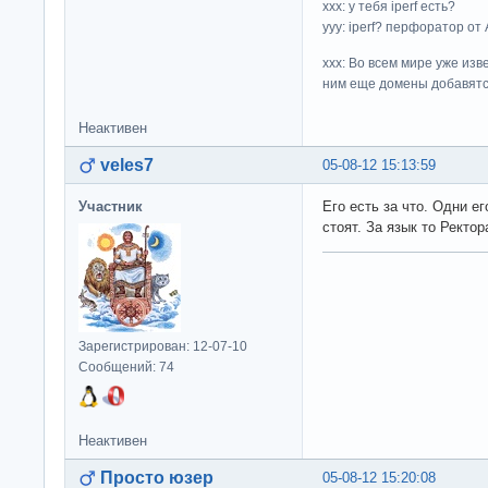
ххх: у тебя iperf есть?
yyy: iperf? перфоратор от
xxx: Во всем мире уже изв
ним еще домены добавятс
Неактивен
veles7
05-08-12 15:13:59
Участник
Его есть за что. Одни е
стоят. За язык то Ректор
Зарегистрирован: 12-07-10
Сообщений: 74
Неактивен
Просто юзер
05-08-12 15:20:08