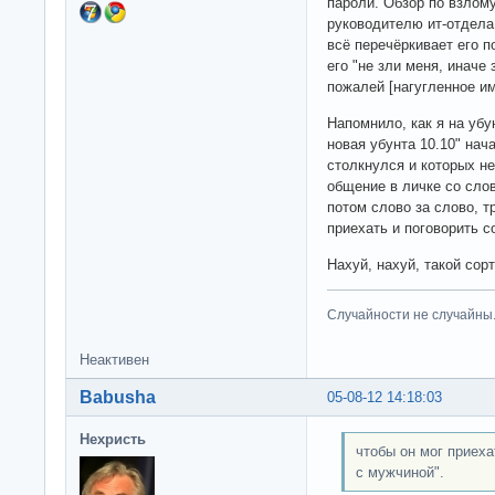
пароли. Обзор по взлом
руководителю ит-отдела 
всё перечёркивает его п
его "не зли меня, иначе
пожалей [нагугленное им
Напомнило, как я на уб
новая убунта 10.10" нач
столкнулся и которых не
общение в личке со слов 
потом слово за слово, т
приехать и поговорить с
Нахуй, нахуй, такой сор
Случайности не случайны
Неактивен
Babusha
05-08-12 14:18:03
Нехристь
чтобы он мог приеха
с мужчиной".