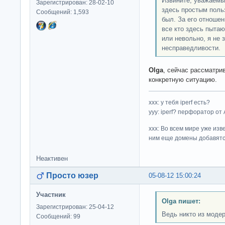
Извините, уважаемы
Зарегистрирован: 28-02-10
здесь простым польз
Сообщений: 1,593
был. За его отноше
все кто здесь пыта
или невольно, я не 
несправедливости.
Olga
, сейчас рассматри
конкретную ситуацию.
ххх: у тебя iperf есть?
yyy: iperf? перфоратор от
xxx: Во всем мире уже изв
ним еще домены добавятс
Неактивен
Просто юзер
05-08-12 15:00:24
Участник
Olga пишет:
Зарегистрирован: 25-04-12
Ведь никто из модер
Сообщений: 99