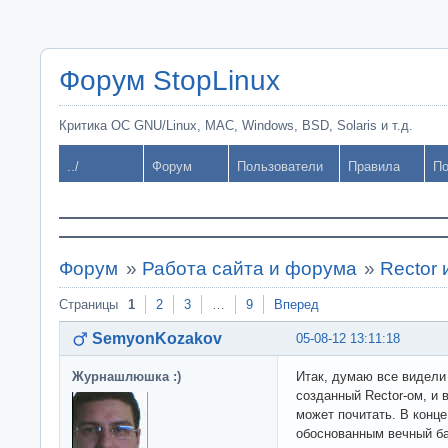
Форум StopLinux
Критика ОС GNU/Linux, MAC, Windows, BSD, Solaris и т.д.
../
Форум
Пользователи
Правила
По
Форум
»
Работа сайта и форума
»
Rector 
Страницы
1
2
3
…
9
Вперед
SemyonKozakov
05-08-12 13:11:18
Журнашлюшка :)
Итак, думаю все видели
созданный Rector-ом, и 
может почитать. В конц
обоснованным вечный ба