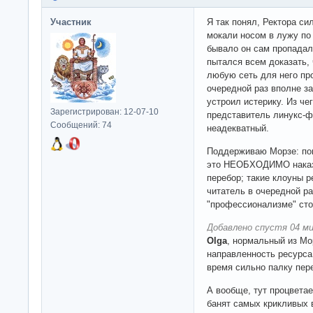
Участник
Я так понял, Ректора си
мокали носом в лужу по 
бывало он сам пропадал
пытался всем доказать, 
любую сеть для него пр
очередной раз вполне з
устроил истерику. Из че
Зарегистрирован: 12-07-10
представитель линукс-ф
Сообщений: 74
неадекватный.
Поддерживаю Морзе: пом
это НЕОБХОДИМО наказы
перебор; такие клоуны 
читатель в очередной ра
"профессионализме" сто
Добавлено спустя 04 ми
Olga
, нормальный из Мо
направленность ресурса.
время сильно палку пере
А вообще, тут процвета
банят самых крикливых в