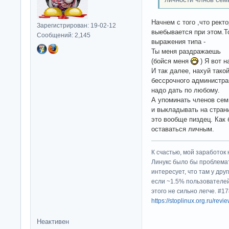
Начнем с того ,что рект
Зарегистрирован: 19-02-12
выебывается при этом.То
Сообщений: 2,145
выражения типа -
Ты меня раздражаешь
(бойся меня
) Я вот н
И так далее, нахуй тако
бессрочного администрац
надо дать по любому.
А упоминать членов сем
и выкладывать на стран
это вообще пиздец. Как
оставаться личным.
К счастью, мой заработок 
Линукс было бы проблема
интересует, что там у дру
если ~1.5% пользователей
этого не сильно легче. #
https://stoplinux.org.ru/re
Неактивен