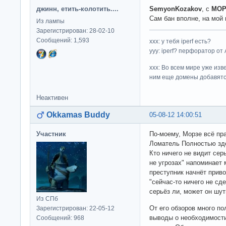
джинн, етить-колотить....
SemyonKozakov
, с
МОР
Сам бан вполне, на мой 
Из лампы
Зарегистрирован: 28-02-10
Сообщений: 1,593
ххх: у тебя iperf есть?
yyy: iperf? перфоратор от
xxx: Во всем мире уже изв
ним еще домены добавятс
Неактивен
Okkamas Buddy
05-08-12 14:00:51
Участник
По-моему, Морзе всё пр
Ломатель Полностью зде
Кто ничего не видит сер
не угрозах" напоминает 
преступник начнёт приво
"сейчас-то ничего не сде
серьёз ли, может он шути
Из СПб
От его обзоров много по
Зарегистрирован: 22-05-12
выводы о необходимости
Сообщений: 968