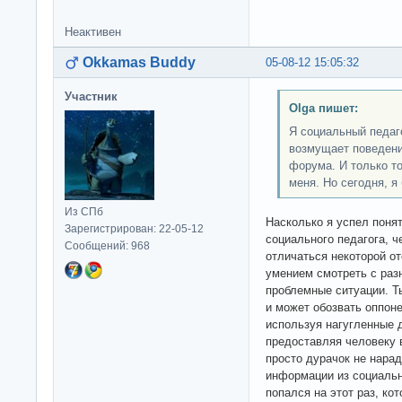
Неактивен
Okkamas Buddy
05-08-12 15:05:32
Участник
Olga пишет:
Я социальный педаг
возмущает поведени
форума. И только то
меня. Но сегодня, я
Из СПб
Насколько я успел поня
Зарегистрирован: 22-05-12
социального педагога, 
Сообщений: 968
отличаться некоторой о
умением смотреть с раз
проблемные ситуации. Т
и может обозвать оппоне
используя нагугленные 
предоставляя человеку 
просто дурачок не нара
информации из социальн
попался на этот раз, ко