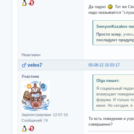
Да ладно
Тот же Сеня
надо оказывается "слу
SemyonKozakov пи
Просто юзер
, учис
последуют предуп
Неактивен
veles7
05-08-12 15:03:17
Участник
Olga пишет:
Я социальный педаг
возмущает поведени
форума. И только то
меня. Но сегодня, я
Зарегистрирован: 12-07-10
То есть поведение и угр
Сообщений: 74
совершенно?