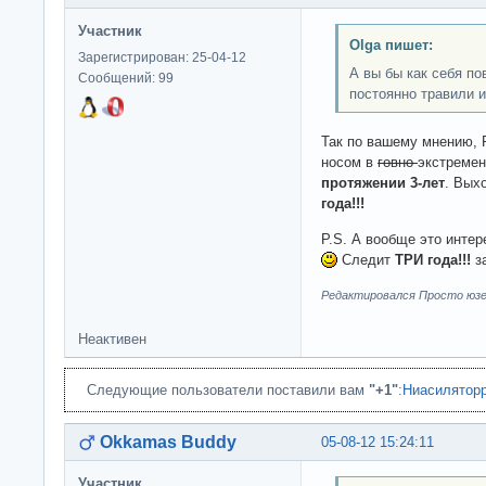
Участник
Olga пишет:
Зарегистрирован: 25-04-12
А вы бы как себя по
Сообщений: 99
постоянно травили 
Так по вашему мнению, 
носом в
говно
экстремен
протяжении 3-лет
. Вых
года!!!
P.S. А вообще это интер
Следит
ТРИ года!!!
з
Редактировался Просто юзер
Неактивен
Следующие пользователи поставили вам
"+1"
:
Ниасилятор
Okkamas Buddy
05-08-12 15:24:11
Участник