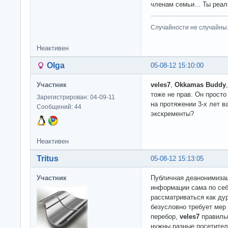
членам семьи... Ты реал
Случайности не случайны
Неактивен
Olga
05-08-12 15:10:00
Участник
veles7
,
Okkamas Buddy
тоже не прав. Он просто
Зарегистрирован: 04-09-11
на протяжении 3-х лет в
Сообщений: 44
экскременты?
Неактивен
Tritus
05-08-12 15:13:05
Участник
Публичная деанонимизац
информации сама по се
рассматриваться как дур
безусловно требует мер 
перебор,
veles7
правильн
нужны разные посетител