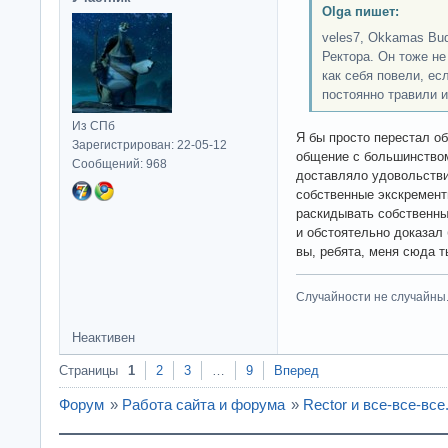
Olga пишет:
veles7, Okkamas Bu
Ректора. Он тоже не
как себя повели, ес
постоянно травили 
Из СПб
Я бы просто перестал об
Зарегистрирован: 22-05-12
общение с большинство
Сообщений: 968
доставляло удовольстви
собственные экскремент
раскидывать собственны
и обстоятельно доказал 
вы, ребята, меня сюда 
Случайности не случайны
Неактивен
Страницы
1
2
3
…
9
Вперед
Форум
»
Работа сайта и форума
»
Rector и все-все-все.