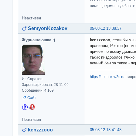
xxx: Во всем мире уже изв
ним еще домены добавятс
Неактивен
SemyonKozakov
05-08-12 13:38:37
Журнашлюшка :)
kenzzzooo
, если бы мы 
правилам, Ректор (по мо
причем по всему диапазо
таких пиздоболов тяжко 
вечный бан за такое - пе
https://nolinux.w2c.ru
- мор
Из Саратов
Зарегистрирован: 28-11-09
Сообщений: 4,109
Сайт
Неактивен
kenzzzooo
05-08-12 13:41:48