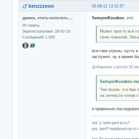
kenzzzooo
05-08-12 13:31:57
джинн, етить-колотить....
SemyonKozakov
, это:
Из лампы
Может просто всё г
Зарегистрирован: 28-02-10
свою пожалей, Лёха.
Сообщений: 1,593
все-таки угрозы, пусть 
заслужил, ну а время бан
Добавлено спустя 01 ми
SemyonKozakov пи
Тем более, что бан 
на личности члнов 
и правильно последовал
ххх: у тебя iperf есть?
yyy: iperf? перфоратор от