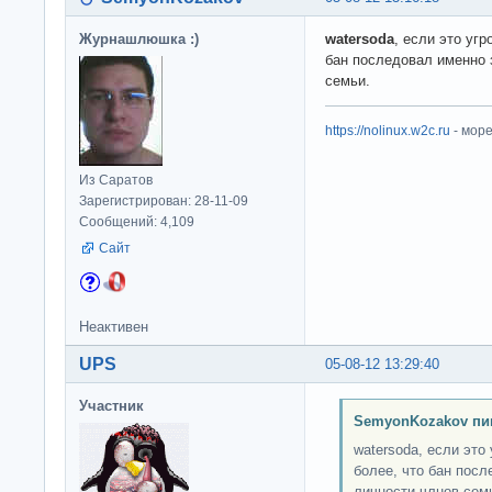
Журнашлюшка :)
watersoda
, если это угр
бан последовал именно 
семьи.
https://nolinux.w2c.ru
- мор
Из Саратов
Зарегистрирован: 28-11-09
Сообщений: 4,109
Сайт
Неактивен
UPS
05-08-12 13:29:40
Участник
SemyonKozakov пи
watersoda, если это 
более, что бан посл
личности члнов сем