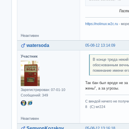
Гост
https://nolinux.w2c.ru
- мор
Неактивен
watersoda
05-08-12 13:14:09
Участник
В конце треда неки
обоснованным вечны
поминание имени его
Так бан был вроде не за
жены", а за угрозы.
Зарегистрирован: 07-01-10
Сообщений: 349
С виндой ничего не получ
8 (C) wr224
Неактивен
SemyonKozakov
05-08-12 13:16:18