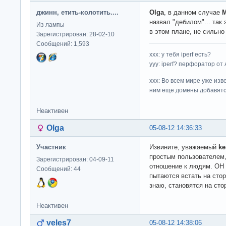
джинн, етить-колотить....
Olga
, в данном случае
назвал "дебилом"... так 
Из лампы
в этом плане, не сильно
Зарегистрирован: 28-02-10
Сообщений: 1,593
ххх: у тебя iperf есть?
yyy: iperf? перфоратор от
xxx: Во всем мире уже изв
ним еще домены добавятс
Неактивен
Olga
05-08-12 14:36:33
Участник
Извините, уважаемый
ke
простым пользователем, 
Зарегистрирован: 04-09-11
отношение к людям. ОН 
Сообщений: 44
пытаются встать на сто
знаю, становятся на сто
Неактивен
veles7
05-08-12 14:38:06