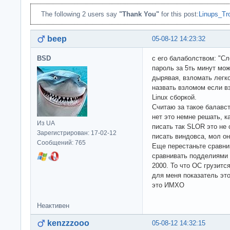
The following 2 users say
"Thank You"
for this post:
Linups_Tr
beep
05-08-12 14:23:32
BSD
с его балаболством: "С
пароль за 5ть минут мож
дырявая, взломать легко
назвать взломом если в
Linux сборкой.
Считаю за такое балавс
нет это немне решать, к
Из UA
писать так SLOR это не 
Зарегистрирован: 17-02-12
писать виндовса, мол о
Сообщений: 765
Еще перестаньте сравнив
сравнивать подделиями 
2000. То что ОС грузитс
для меня показатель это
это ИМХО
Неактивен
kenzzzooo
05-08-12 14:32:15