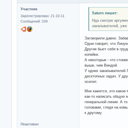
Участник
Saturn пишет:
Зарегистрирован: 21-10-11
Нда смотрю аргумен
Сообщений: 339
закапывателей, уже
Заговорили давно. Забав
Одни говорят, что Линук
Другие бьют себя в груд
копейки.
А некоторые - что стои
выше, чем Виндой.
У одних закапывателей 
десктопных задач. У дру
осилит.
Мне кажется, это какое-
как-то написать общую м
генеральной линии. А т
головами, глядя на ком
к другому.
Неактивен