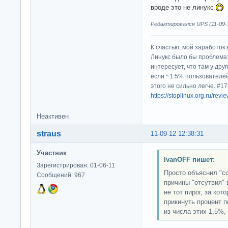
вроде это не линукс
Редактировался UPS (11-09-1
К счастью, мой заработок 
Линукс было бы проблема
интересует, что там у дру
если ~1.5% пользователей
этого не сильно легче. #
https://stoplinux.org.ru/re
Неактивен
straus
11-09-12 12:38:31
Участник
IvanOFF пишет:
Зарегистрирован: 01-06-11
Просто объяснил "с
Сообщений: 967
причины "отсутвия" 
не тот пирог, за ко
прикинуть процент 
из числа этих 1,5%,