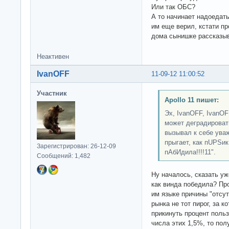
Или так ОБС?
А то начинает надоедать
им еще верил, кстати пр
дома сынишке рассказыв
Неактивен
IvanOFF
11-09-12 11:00:52
Участник
Apollo 11 пишет:
Эх, IvanOFF, IvanOF
может деградироват
вызывал к себе ува
прыгает, как пUPSик
Зарегистрирован: 26-12-09
пАбИдила!!!!11".
Сообщений: 1,482
Ну началось, сказать уже
как винда победила? Пр
им языке причины "отсут
рынка не тот пирог, за 
прикинуть процент поль
числа этих 1,5%, то по