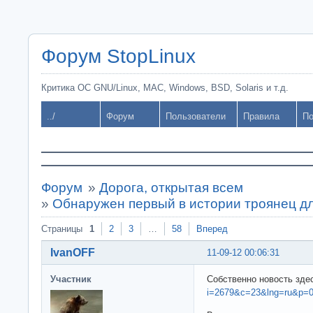
Форум StopLinux
Критика ОС GNU/Linux, MAC, Windows, BSD, Solaris и т.д.
../
Форум
Пользователи
Правила
По
Форум
»
Дорога, открытая всем
»
Обнаружен первый в истории троянец дл
Страницы
1
2
3
…
58
Вперед
IvanOFF
11-09-12 00:06:31
Участник
Собственно новость зде
i=2679&c=23&lng=ru&p=