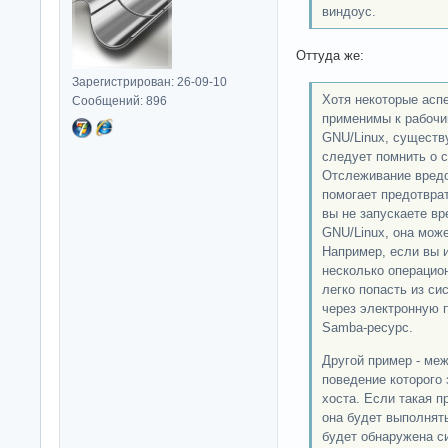
виндоус.
Оттуда же:
Зарегистрирован: 26-09-10
Хотя некоторые асп
Сообщений: 896
применимы к рабочи
GNU/Linux, существ
следует помнить о 
Отслеживание вредо
помогает предотврат
вы не запускаете в
GNU/Linux, она може
Например, если вы 
несколько операцио
легко попасть из с
через электронную 
Samba-ресурс.
Другой пример - ме
поведение которого 
хоста. Если такая 
она будет выполнять
будет обнаружена си