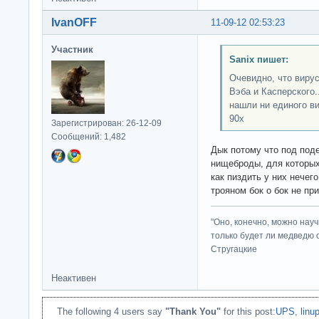
IvanOFF
11-09-12 02:53:23
Участник
Sanix пишет:
Очевидно, что вирус
Вэба и Касперского.
нашли ни единого ви
90х
Зарегистрирован: 26-12-09
Сообщений: 1,482
Дык потому что под под
нищеброды, для которых 
как пиздить у них нечег
трояном бок о бок не п
"Оно, конечно, можно нау
только будет ли медведю от
Стругацкие
Неактивен
The following 4 users say
"Thank You"
for this post:
UPS
,
linu