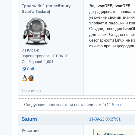
Тролль № 1 (по рейтингу
Эх,
IvanOFF
,
IvanOFF
..
Svart'а Testare)
деградировать специали
уважение своими знаниям
хлопает в ладошки и кри
Стыдно, господин
IvanO
для Linux. Стыдно не по
безопасности Linux не и
ахинею про нищебродов и
Из Клоаки
Зарегистрирован: 01-06-10
Сообщений: 1,604
Сайт
Неактивен
Следующие пользователи поставили вам
"+1"
:
Sanix
Saturn
11-09-12 08:27:01
Участник
IvanOFF пишет: