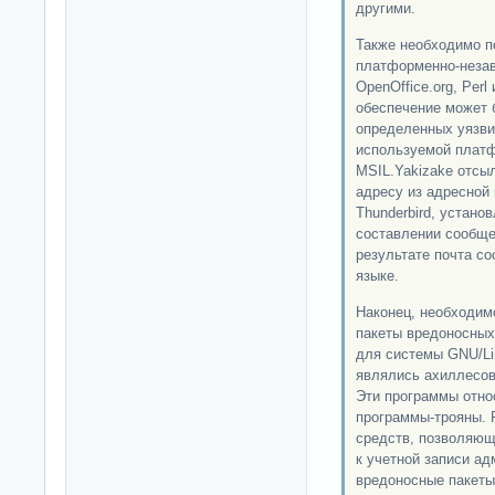
другими.
Также необходимо п
платформенно-незав
OpenOffice.org, Perl
обеспечение может 
определенных уязви
используемой платф
MSIL.Yakizake отсы
адресу из адресной
Thunderbird, устано
составлении сообще
результате почта с
языке.
Наконец, необходим
пакеты вредоносных
для системы GNU/Li
являлись ахиллесов
Эти программы относ
программы-трояны. 
средств, позволяющ
к учетной записи ад
вредоносные пакеты