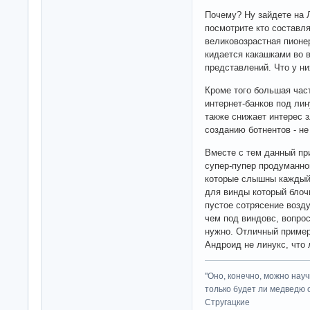
Почему? Ну зайдете на Л
посмотрите кто составля
великовозрастная пионе
кидается какашками во в
представлений. Что у ни
Кроме того большая час
интернет-банков под лин
также снижает интерес 
созданию ботнентов - не
Вместе с тем данный при
супер-пупер продуманно
которые слышны каждый 
для винды который блоч
пустое сотрясение возд
чем под виндовс, вопрос
нужно. Отличный пример
Андроид не линукс, что л
"Оно, конечно, можно нау
только будет ли медведю от
Стругацкие