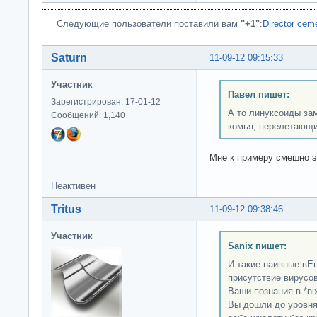
Следующие пользователи поставили вам
"+1"
:
Director cem
Saturn
11-09-12 09:15:33
Участник
Павел пишет:
Зарегистрирован: 17-01-12
А то линуксоиды зам
Сообщений: 1,140
комья, перелетающие
Мне к примеру смешно э
Неактивен
Tritus
11-09-12 09:38:46
Участник
Sanix пишет:
И такие наивные вЕ
присутствие вирусов
Ваши познания в *ni
Вы дошли до уровня