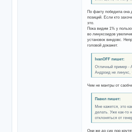
По факту победила она 
позиций. Если кто захоч
это.
Пока видим 1% у пользо
во линуксоидов увеличи
установок виндовс. Непр
головой докажет.
IvanOFF пишет:
Отличный пример - 
Андроид не линукс, ч
Чем не мантры от саобч
Павел пишет:
Мне кажется, это ка
делать. Уже как-то
отклоняться от гене
Они же до сих пор крутя