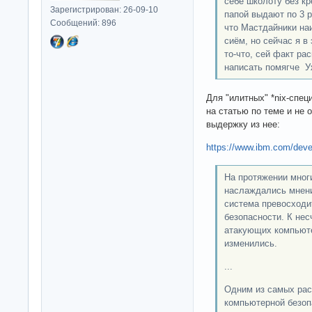
себе школоту без кр
Зарегистрирован: 26-09-10
папой выдают по 3 р
Сообщений: 896
что Мастдайники на
сиём, но сейчас я в
то-что, сей факт ра
написать помягче У
Для "илитных" *nix-спец
на статью по теме и не 
выдержку из нее:
https://www.ibm.com/deve
На протяжении мног
наслаждались мнени
система превосходит
безопасности. К не
атакующих компьюте
изменились.
...
Одним из самых рас
компьютерной безоп