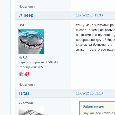
Неактивен
beep
11-09-12 10:13:33
BSD
там у меня знакомый раб
сказал, в чем нас толь
а это смешно обвинять, 
совершенно другой бизн
скажем за ботнеты плат
атаку ... За это все ище
Из UA
Зарегистрирован: 17-02-12
Сообщений: 765
Неактивен
Tritus
11-09-12 10:32:13
Участник
Saturn пишет:
Вау как все круто с