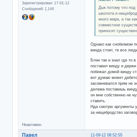
Зарегистрирован: 17-01-12
Дык потому что под
Сообщений: 1,140
школота и нищеброды
иного мира, а так ка
совместное существо
приносит существен
Однако как снобизмом по
винда стоит, те все люд
Блин так и знал где то в
поставил винду и держи
побежал домой винду ста
вот думаю может дебето
засомневался прям не зн
делема поставишь винду
он мне собственно не н
ставить.
Нда смотрю аргументы у
за нищебродство загово
Неактивен
Павел
11-09-12 08:52:55