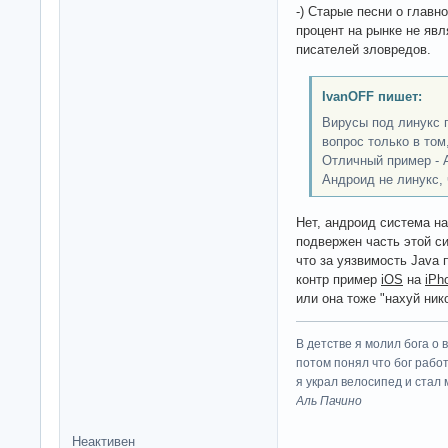
-) Старые песни о главно
процент на рынке не явл
писателей зловредов.
IvanOFF пишет:
Вирусы под линукс 
вопрос только в том
Отличный пример - 
Андроид не линукс, ч
Нет, андроид система на
подвержен часть этой с
что за уязвимость Java 
контр пример
iOS
на
iPh
или она тоже "нахуй ник
В детстве я молил бога о 
потом понял что бог работ
я украл велосипед и стал
Аль Пачино
Неактивен