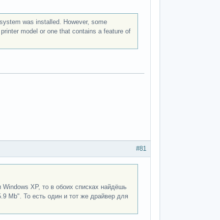
system was installed. However, some
rinter model or one that contains a feature of
#81
и Windows XP, то в обоих списках найдёшь
15.9 Mb". То есть один и тот же драйвер для