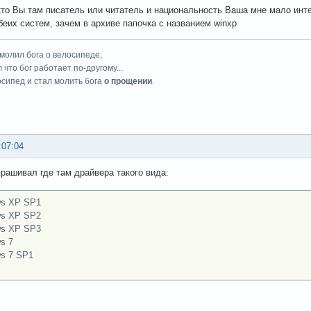
кто Вы там писатель или читатель и национальность Ваша мне мало инт
беих систем, зачем в архиве папочка с названием winxp
 молил бога о велосипеде;
 что бог работает по-другому...
осипед и стал молить бога
о прощении
.
:07:04
прашивал где там драйвера такого вида:
s XP SP1
s XP SP2
s XP SP3
s 7
s 7 SP1