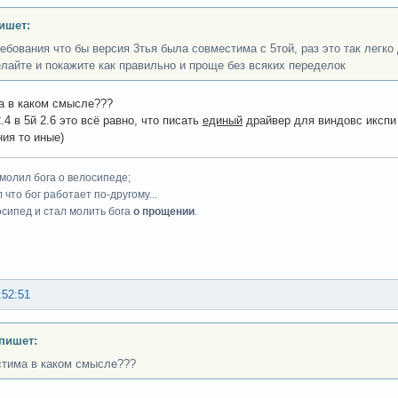
ишет:
ебования что бы версия 3тья была совместима с 5той, раз это так легко 
елайте и покажите как правильно и проще без всяких переделок
а в каком смысле???
.4 в 5й 2.6 это всё равно, что писать
единый
драйвер для виндовс икспи 
ния то иные)
 молил бога о велосипеде;
 что бог работает по-другому...
осипед и стал молить бога
о прощении
.
:52:51
 пишет:
тима в каком смысле???