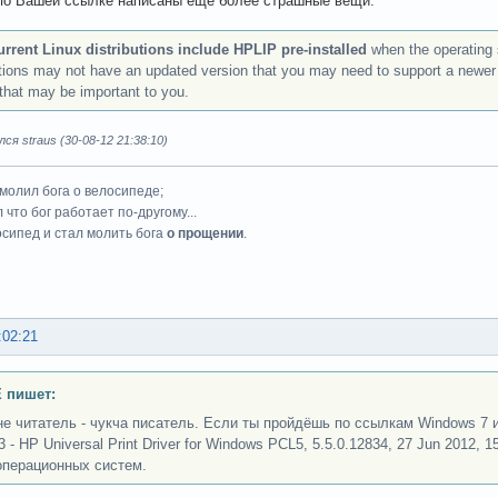
по Вашей ссылке написаны ещё более страшные вещи:
rrent Linux distributions include HPLIP pre-installed
when the operating 
utions may not have an updated version that you may need to support a newer p
 that may be important to you.
ся straus (30-08-12 21:38:10)
 молил бога о велосипеде;
 что бог работает по-другому...
осипед и стал молить бога
о прощении
.
:02:21
 пишет:
не читатель - чукча писатель. Если ты пройдёшь по ссылкам Windows 7 
3 - HP Universal Print Driver for Windows PCL5, 5.5.0.12834, 27 Jun 2012, 
операционных систем.