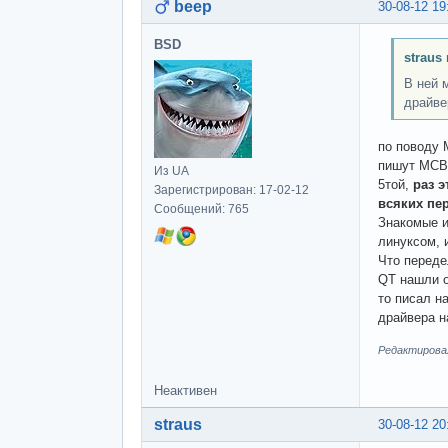
beep
30-08-12 19
BSD
straus
В ней 
драйве
по поводу 
пишут МСВС
Из UA
5той,
раз э
Зарегистрирован: 17-02-12
всяких пе
Сообщений: 765
Знакомые и
линуксом, 
Что переде
QT нашли о
то писал н
драйвера н
Редактировал
Неактивен
straus
30-08-12 20