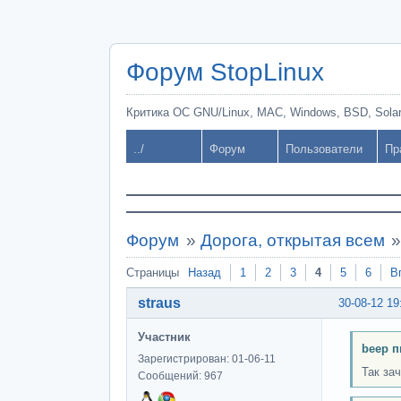
Форум StopLinux
Критика ОС GNU/Linux, MAC, Windows, BSD, Solari
../
Форум
Пользователи
Пр
Форум
»
Дорога, открытая всем
Страницы
Назад
1
2
3
4
5
6
В
straus
30-08-12 19
Участник
beep п
Зарегистрирован: 01-06-11
Так за
Сообщений: 967