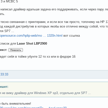
 3 и МСВС 5
 написал драйвер идальше задача его поддерживать, если через пару ле
ть.
 тесно связанная с принтерами, и если все так просто, топочему на НР 
под каждой дистрибутив в которых якобы все отлично между собой, что т
ля SP7 ...
ipopensource.com/hplip-web/mo … 1320n.html
вот ссылка
 список для
Laser Shot LBP2900
екст
:
ведет себя в тойже убунте 12 то хз или в федоре 16
:33:33
ишет:
 я не вижу драйвер для Windows XP sp3, отдельно для SP7 ...
 быть внимательнее!