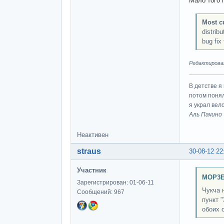
Мало того 
Most cu
distrib
bug fix
Редактировал
В детстве я
потом понял
я украл вел
Аль Пачино
Неактивен
straus
30-08-12 22
Участник
MOP3E
Зарегистрирован: 01-06-11
Чукча 
Сообщений: 967
пункт "
обоих 