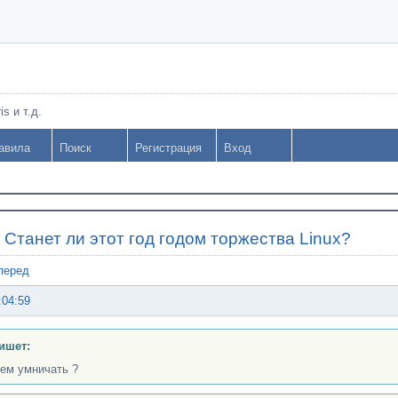
s и т.д.
авила
Поиск
Регистрация
Вход
»
Станет ли этот год годом торжества Linux?
перед
:04:59
ишет:
чем умничать ?