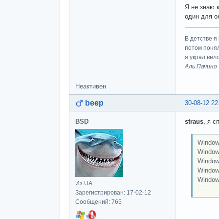
Я не знаю 
один для о
В детстве я
потом понял
я украл вел
Аль Пачино
Неактивен
beep
30-08-12 22
BSD
straus
, я с
Window
Window
Window
Window
Window
Из UA
...
Зарегистрирован: 17-02-12
Сообщений: 765