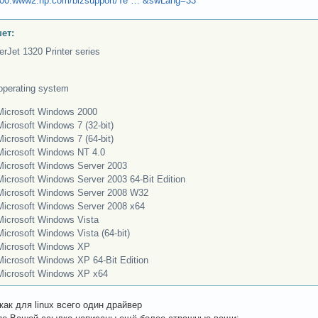
0000.www2.hp.com/bizsupport/Te … &swLang=33
ет:
rJet 1320 Printer series
operating system
rosoft Windows 2000
osoft Windows 7 (32-bit)
osoft Windows 7 (64-bit)
rosoft Windows NT 4.0
osoft Windows Server 2003
osoft Windows Server 2003 64-Bit Edition
osoft Windows Server 2008 W32
osoft Windows Server 2008 x64
osoft Windows Vista
osoft Windows Vista (64-bit)
rosoft Windows XP
osoft Windows XP 64-Bit Edition
rosoft Windows XP x64
как для linux всего один драйвер