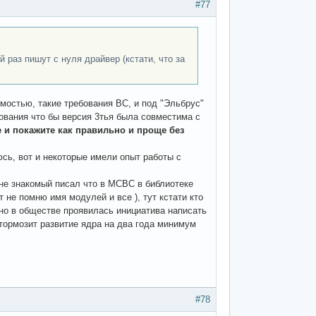
#77
раз пишут с нуля драйвер (кстати, что за
остью, такие требования ВС, и под "Эльбрус"
ования что бы версия 3тья была совместима с
те и покажите как правильно и проще без
сь, вот и некоторые имели опыт работы с
не знакомый писал что в МСВС в библиотеке
т не помню имя модулей и все ), тут кстати кто
вно в обществе проявилась инициатива написать
атормозит развитие ядра на два года минимум
#78