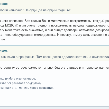
ишет:
библии написано "Не суди, да не судим будешь!"
о чего написано. Вот только Ваши мифические программисты, каждый раз 
под МСВС (!) и им очень трудно, а программисты нвидиа поддерживают с
ё у меня тоже есть знакомые, и они пишут драйверы автоматов дозирован
, а типов оборудования около десятка. И посему, я могу хоть и косвенно
тов.
ишет:
о там было в про факью. Там сообщество сделало костыль, а обматерили
отрели ту встречу самостоятельно, благо это видео в интернетах валяе
 молил бога о велосипеде;
 что бог работает по-другому...
осипед и стал молить бога
о прощении
.