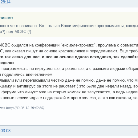
:28:14
 пишет:
много чего написано. Вот только Ваши мифические программисты, каждый 
р?) под МСВС (!)
МСВС общался на конференции "ейсиэлектроникс", проблема с совместим
, как сказал пишут на основе красношляпок и переделывают. Еще треб
то так легко для вас, и все на основе одного исходника, так сделай
ределок
 программисты не виртуальные, а реальные, а с разными людьми общаю
и поделились впечетлением.
лывали или переписывали честно даже не помню, даже не помню, что м
шибку и антивирус за этого не работает ( это было две недели назад, во
а форуме что линукс уже на старых компах не запускается, а ведь неда
а новые версии ядра с поддержкой старого железа, а это как сказали, з
ся beep (30-08-12 19:42:59)
:03:08