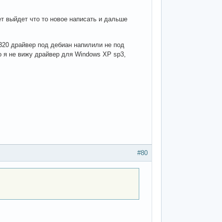
т выйдет что то новое написать и дальше
1320 драйвер под дебиан напилили не под
о я не вижу драйвер для Windows XP sp3,
#80