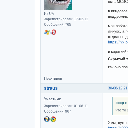
есть МСВС
в виндовсе
Из UA
поддержива
Зарегистрирован: 17-02-12
Сообщений: 765
моя работа
линукс, а 
отдельно д
https://hpl
и короткий
Скрытый т
как оно по
Неактивен
straus
30-08-12 21
Участник
beep п
Зарегистрирован: 01-06-11
что то
Сообщений: 967
Хмм, нужно