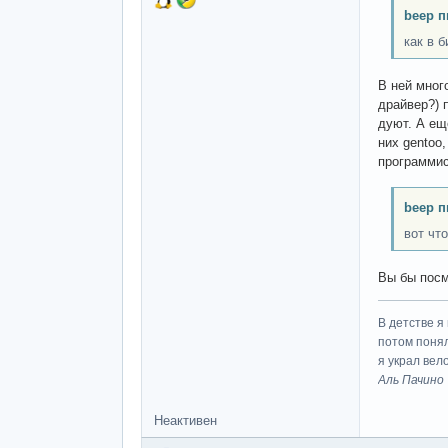
beep п
как в 
В ней мног
драйвер?) 
дуют. А ещ
них gentoo
программис
beep п
вот чт
Вы бы посм
В детстве я
потом понял
я украл вел
Аль Пачино
Неактивен