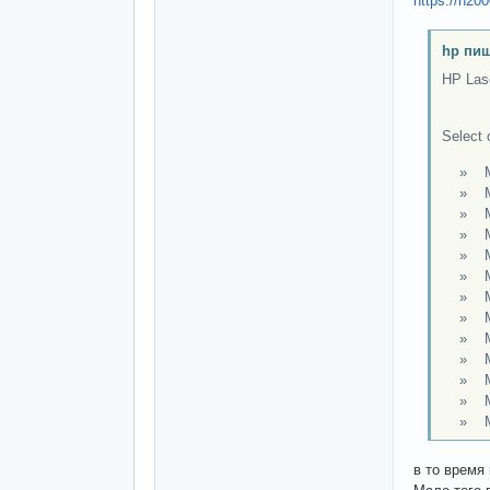
https://h2
hp пиш
HP Lase
Select 
» Mic
» Micr
» Micr
» Mic
» Micr
» Micr
» Micr
» Micr
» Micr
» Micr
» Mic
» Micr
» Mic
в то время 