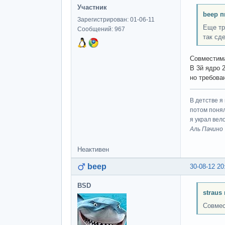
Участник
beep п
Зарегистрирован: 01-06-11
Еще тр
Сообщений: 967
так сд
Совместим
В 3й ядро 2
но требова
В детстве я
потом понял
я украл вел
Аль Пачино
Неактивен
beep
30-08-12 20
BSD
straus
Совмес