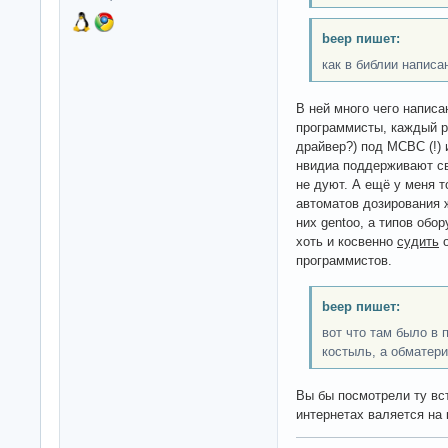
beep пишет:
как в библии написа
В ней много чего напис
программисты, каждый ра
драйвер?) под МСВС (!) 
нвидиа поддерживают св
не дуют. А ещё у меня т
автоматов дозирования ж
них gentoo, а типов обо
хоть и косвенно
судить
о
программистов.
beep пишет:
вот что там было в
костыль, а обматери
Вы бы посмотрели ту вст
интернетах валяется на