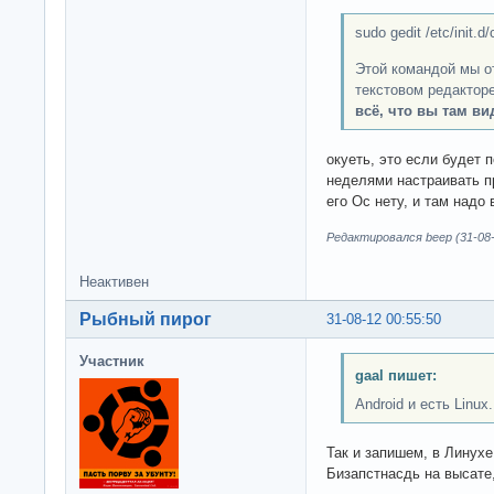
sudo gedit /etc/init.d
Этой командой мы о
текстовом редакторе
всё, что вы там ви
окуеть, это если будет 
неделями настраивать пр
его Ос нету, и там надо
Редактировался beep (31-08-
Неактивен
Рыбный пирог
31-08-12 00:55:50
Участник
gaal пишет:
Android и есть Linux.
Так и запишем, в Линухе
Бизапстнасдь на высате