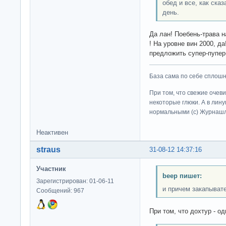
обед и все, как ска
день.
Да лан! Поебень-трава н
! На уровне вин 2000, д
предложить супер-пупе
База сама по себе сплошно
При том, что свежие очев
некоторые глюки. А в лину
нормальными (c) Журна
Неактивен
straus
31-08-12 14:37:16
Участник
beep пишет:
Зарегистрирован: 01-06-11
и причем закапыват
Сообщений: 967
При том, что дохтур - о