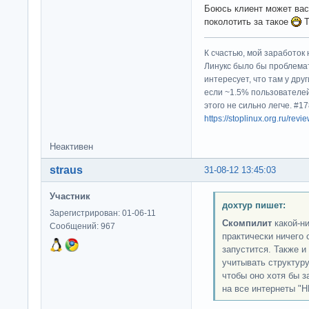
Боюсь клиент может вас
поколотить за такое
Т
К счастью, мой заработок 
Линукс было бы проблема
интересует, что там у дру
если ~1.5% пользователей
этого не сильно легче. #
https://stoplinux.org.ru/re
Неактивен
straus
31-08-12 13:45:03
Участник
дохтур пишет:
Зарегистрирован: 01-06-11
Скомпилит
какой-ни
Сообщений: 967
практически ничего с
запустится. Также и
учитывать структур
чтобы оно хотя бы з
на все интернеты "