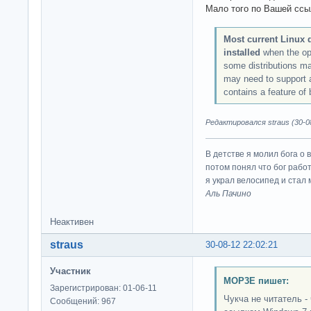
Мало того по Вашей ссы
Most current Linux d
installed
when the op
some distributions ma
may need to support a
contains a feature of 
Редактировался straus (30-08
В детстве я молил бога о 
потом понял что бог работ
я украл велосипед и стал
Аль Пачино
Неактивен
straus
30-08-12 22:02:21
Участник
MOP3E пишет:
Зарегистрирован: 01-06-11
Чукча не читатель -
Сообщений: 967