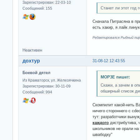
Зарегистрирован: 22-03-10
Станет ли этот год 
Сообщений: 155
Сначала Питрасяна в пр
есть хакир, я лайк лину
Редактировался Рыбный пирог
Неактивен
дохтур
31-08-12 12:43:55
Боевой дятел
MOP3E пишет:
Из Краматорск, ул. Железячкина
Скажи, а зачем в оп
Зарегистрирован: 30-11-09
обширный список ди
Сообщений: 994
Скомпилит какой-нить Вас
ничего стороннего с cdec
тут: разработчики выну
каждого
дистрибутива, ч
школьников не орали на
швабодку"