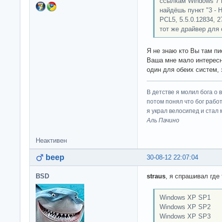
ссылкам Windows 7 и
найдёшь пункт "3 - H
PCL5, 5.5.0.12834, 2
тот же драйвер для
Я не знаю кто Вы там п
Ваша мне мало интересн
один для обеих систем, 
В детстве я молил бога о 
потом понял что бог работ
я украл велосипед и стал
Аль Пачино
Неактивен
beep
30-08-12 22:07:04
BSD
straus
, я спрашивал где
Windows XP SP1
Windows XP SP2
Windows XP SP3