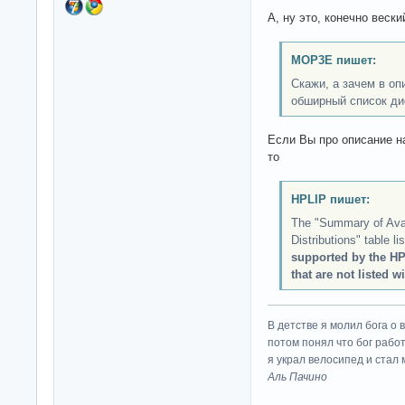
А, ну это, конечно вески
MOP3E пишет:
Скажи, а зачем в оп
обширный список ди
Если Вы про описание н
то
HPLIP пишет:
The "Summary of Avai
Distributions" table li
supported by the HPL
that are not listed w
В детстве я молил бога о 
потом понял что бог работ
я украл велосипед и стал
Аль Пачино