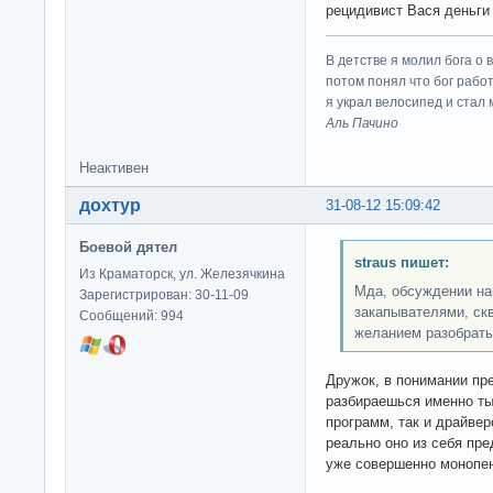
рецидивист Вася деньги 
В детстве я молил бога о 
потом понял что бог работ
я украл велосипед и стал
Аль Пачино
Неактивен
дохтур
31-08-12 15:09:42
Боевой дятел
straus пишет:
Из Краматорск, ул. Железячкина
Мда, обсуждении на
Зарегистрирован: 30-11-09
закапывателями, ск
Сообщений: 994
желанием разобрать
Дружок, в понимании пред
разбираешься именно ты,
программ, так и драйве
реально оно из себя пре
уже совершенно монопе