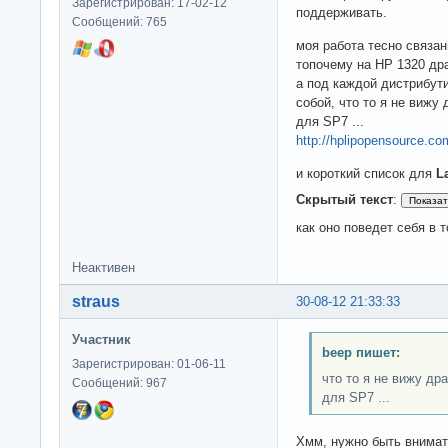
Зарегистрирован: 17-02-12
поддерживать.
Сообщений: 765
моя работа тесно связан
топочему на НР 1320 др
а под каждой дистрибут
собой, что то я не вижу
для SP7 ...
http://hplipopensource.c
и короткий список для
L
Скрытый текст
:
как оно поведет себя в 
Неактивен
straus
30-08-12 21:33:33
Участник
beep пишет:
Зарегистрирован: 01-06-11
что то я не вижу др
Сообщений: 967
для SP7 ...
Хмм, нужно быть внимат