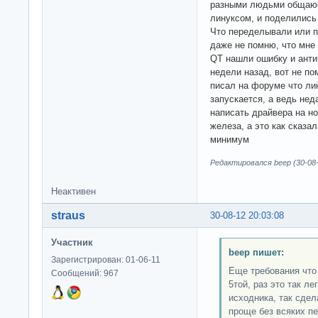
разными людьми общаюсь
линуксом, и поделились
Что переделывали или п
даже не помню, что мне
QT нашли ошибку и антив
недели назад, вот не пом
писал на форуме что ли
запускается, а ведь не
написать драйвера на н
железа, а это как сказа
минимум
Редактировался beep (30-08-
Неактивен
straus
30-08-12 20:03:08
Участник
beep пишет:
Зарегистрирован: 01-06-11
Еще требования что
Сообщений: 967
5той, раз это так ле
исходника, так сдел
проще без всяких п