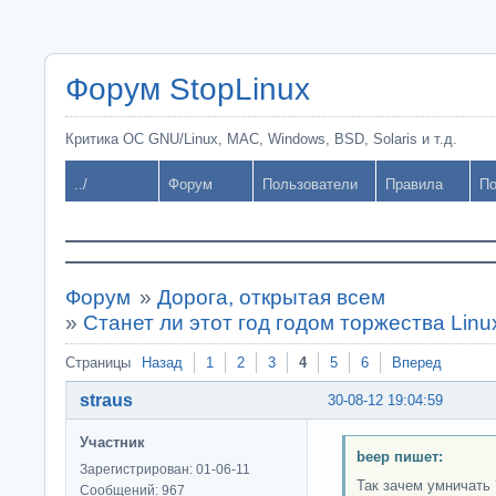
Форум StopLinux
Критика ОС GNU/Linux, MAC, Windows, BSD, Solaris и т.д.
../
Форум
Пользователи
Правила
По
Форум
»
Дорога, открытая всем
»
Станет ли этот год годом торжества Linu
Страницы
Назад
1
2
3
4
5
6
Вперед
straus
30-08-12 19:04:59
Участник
beep пишет:
Зарегистрирован: 01-06-11
Так зачем умничать 
Сообщений: 967