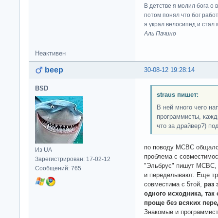
В детстве я молил бога о 
потом понял что бог работ
я украл велосипед и стал
Аль Пачино
Неактивен
beep
30-08-12 19:28:14
BSD
straus пишет:
В ней много чего н
программисты, кажды
что за драйвер?) по
по поводу МСВС общался
Из UA
проблема с совместимос
Зарегистрирован: 17-02-12
"Эльбрус" пишут МСВС, 
Сообщений: 765
и переделывают. Еще тр
совместима с 5той,
раз 
одного исходника, так
проще без всяких пере
Знакомые и программист