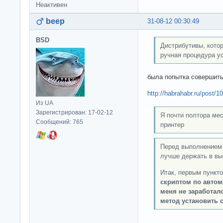
Неактивен
beep
31-08-12 00:30:49
BSD
Дистрибутивы, кото
ручная процедура у
была попытка совершить
http://habrahabr.ru/post/1
Из UA
Зарегистрирован: 17-02-12
Я почти полтора мес
Сообщений: 765
принтер
Перед выполнением 
лучше держать в вы
Итак, первым пункт
скриптом по автома
меня не заработал
метод установить 