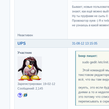
Бывает, новые пользовате
знают, как ещё можно выйт
Ну ты пруфами не сыпь ©
Провокатор хуев -) Я к те
не узнаешь в какой момент
Неактивен
UPS
31-08-12 13:15:05
Участник
beep пишет:
sudo gedit /etc/init
Этой командой мы 
текстовом редакторе
всё, что вы там вид
Зарегистрирован: 19-02-12
окуеть, это если бу
Сообщений: 2,145
днями а то и неделя
это потому что списк
переписывать в скр