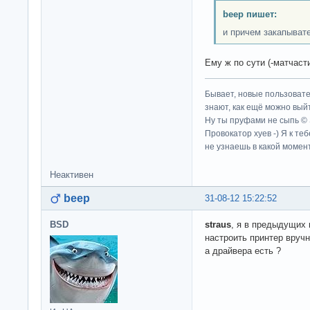
beep пишет:
и причем закапыват
Ему ж по сути (-матчаст
Бывает, новые пользовате
знают, как ещё можно выйт
Ну ты пруфами не сыпь ©
Провокатор хуев -) Я к те
не узнаешь в какой момент
Неактивен
beep
31-08-12 15:22:52
BSD
straus
, я в предыдущих 
настроить принтер вручн
а драйвера есть ?