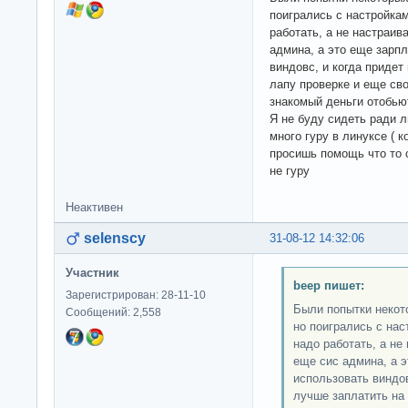
поигрались с настройкам
работать, а не настраив
админа, а это еще зарпл
виндовс, и когда придет
лапу проверке и еще сво
знакомый деньги отобью
Я не буду сидеть ради л
много гуру в линуксе ( к
просишь помощь что то 
не гуру
Неактивен
selenscy
31-08-12 14:32:06
Участник
beep пишет:
Зарегистрирован: 28-11-10
Были попытки некот
Сообщений: 2,558
но поигрались с нас
надо работать, а не
еще сис админа, а э
использовать виндов
лучше заплатить на 