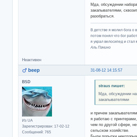
Мда, обсуждении набора
закапывателями, сквози
разобраться.
В детстве я молил бога о 
потом понял что бог работ
я украл велосипед и стал
Аль Пачино
Неактивен
beep
31-08-12 14:15:57
BSD
straus пишет:
Мда, обсуждении на
закапывателями
и причем закапывателям
я работаю с принтерами
Из UA
чем по другой сфере, не
Зарегистрирован: 17-02-12
сельском хозяйстве.
Сообщений: 765
Были попытки некоторых