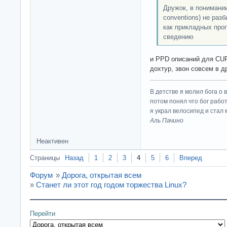
Дружок, в понимании 
conventions) не разб
как прикладных прог
сведению
и PPD описаний для CUP
дохтур, звон совсем в д
В детстве я молил бога о 
потом понял что бог работ
я украл велосипед и стал
Аль Пачино
Неактивен
Страницы
Назад
1
2
3
4
5
6
Вперед
Форум
»
Дорога, открытая всем
»
Станет ли этот год годом торжества Linux?
Перейти