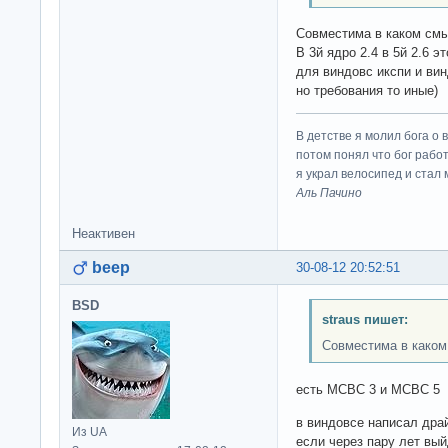
Совместима в каком см
В 3й ядро 2.4 в 5й 2.6 э
для виндовс икспи и вин
но требования то иные)
В детстве я молил бога о 
потом понял что бог работ
я украл велосипед и стал
Аль Пачино
Неактивен
beep
30-08-12 20:52:51
BSD
straus пишет:
Совместима в како
есть МСВС 3 и МСВС 5
в виндовсе написал дра
Из UA
если через пару лет вый