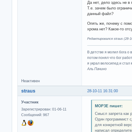
Да нет, дело здесь не в
Т.е. зачем было огранич
данный файл?
Опять же, почему с пом
хрома нет? Какое-то отс
Редактировался straus (28-10
В детстве я молил бога о 
потом понял что бог работ
я украл велосипед и стал
Аль Пачино
Неактивен
straus
28-10-11 16:31:00
Участник
MOP3E пишет:
Зарегистрирован: 01-06-11
Смысл запрета как 
Сообщений: 967
Один программист с
для конкретной верс
написал определите