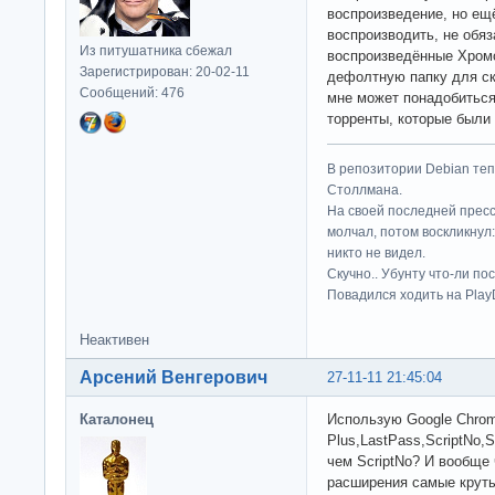
воспроизведение, но ещё
воспроизводить, не обя
Из питушатника сбежал
воспроизведённые Хромо
Зарегистрирован: 20-02-11
дефолтную папку для ск
Сообщений: 476
мне может понадобиться 
торренты, которые были
В репозитории Debian те
Столлмана.
На своей последней прес
молчал, потом воскликнул:
никто не видел.
Скучно.. Убунту что-ли по
Повадился ходить на Play
Неактивен
Арсений Венгерович
27-11-11 21:45:04
Каталонец
Использую Google Chrom
Plus,LastPass,ScriptNo,S
чем ScriptNo? И вообще 
расширения самые крут