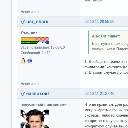
Аль Пачино
Неактивен
usr_share
28-10-11 20:55:58
Участник
Alex Ort пишет:
Бинг нужен, там сре
Зарегистрирован: 13-03-10
холуин, как в Яндек
Сообщений: 1,470
1. Вообще-то, фильтры 
фильтрами "контента дл
2. В таком случае луч
Неактивен
exlinuxoid
28-10-11 21:27:46
покусанный пингвинами
Что не нравится. Для р
могу выбрать либо их 
системы, либо их скачи
конкретного случая отсу
конкретном случае выбра