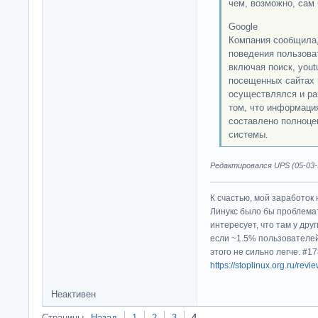
чем, возможно, сам 
Google
Компания сообщила,
поведения пользоват
включая поиск, yout
посещенных сайтах 
осуществлялся и ра
том, что информация
составлено полноце
системы.
Редактировался UPS (05-03-1
К счастью, мой заработок 
Линукс было бы проблема
интересует, что там у дру
если ~1.5% пользователей
этого не сильно легче. #
https://stoplinux.org.ru/re
Неактивен
Страницы
Назад
1
2
3
4