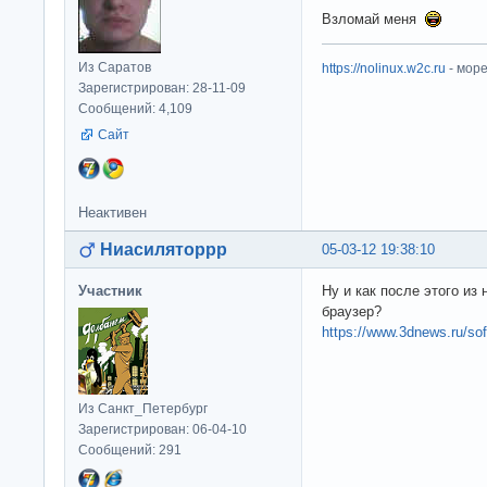
Взломай меня
Из Саратов
https://nolinux.w2c.ru
- мор
Зарегистрирован: 28-11-09
Сообщений: 4,109
Сайт
Неактивен
Ниасиляторрр
05-03-12 19:38:10
Участник
Ну и как после этого из
браузер?
https://www.3dnews.ru/so
Из Санкт_Петербург
Зарегистрирован: 06-04-10
Сообщений: 291