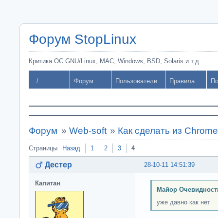
Форум StopLinux
Критика ОС GNU/Linux, MAC, Windows, BSD, Solaris и т.д.
../
Форум
Пользователи
Правила
По
Форум
»
Web-soft
»
Как сделать из Chrom
Страницы
Назад
1
2
3
4
Дестер
28-10-11 14:51:39
Капитан
Майор Очевидност
уже давно как нет