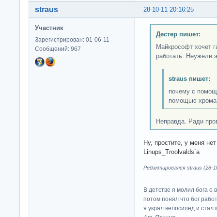
straus
28-10-11 20:16:25
Участник
Дестер пишет:
Зарегистрирован: 01-06-11
Майкрософт хочет г
Сообщений: 967
работать. Неужели 
straus пишет:
почему с помощ
помощью хрома
Неправда. Ради про
Ну, простите, у меня не
Linups_Troolvalds`а
Редактировался straus (28-10
В детстве я молил бога о 
потом понял что бог работ
я украл велосипед и стал