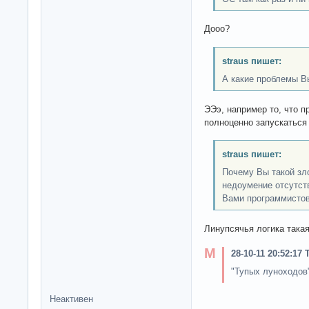
Дооо?
straus пишет:
А какие проблемы В
ЭЭэ, например то, что 
полноценно запускаться 
straus пишет:
Почему Вы такой зл
недоумение отсутст
Вами программистов
Линупсячья логика така
28-10-11 20:52:17
"Тупых луноходов"
Неактивен