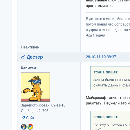
недоумение отсутствием
программистов.
В детстве я молил бога о 
потом понял что бог работ
я украл велосипед и стал
Аль Пачино
Неактивен
Дестер
28-10-11 19:38:37
Капитан
straus пишет:
зачем было огранич
скачать данный фай
Майкрософт хочет гаран
работать. Неужели это 
Зарегистрирован: 09-11-10
Сообщений: 705
straus пишет:
Сайт
почему с помощью И
нет?