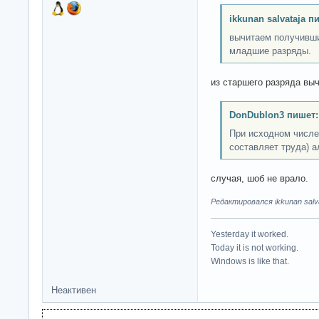
ikkunan salvataja п
вычитаем получивши
младшие разряды.
из старшего разряда выч
DonDublon3 пишет:
При исходном числе 
составляет труда) а
случая, шоб не врало.
Редактировался ikkunan salva
Yesterday it worked.
Today it is not working.
Windows is like that.
Неактивен