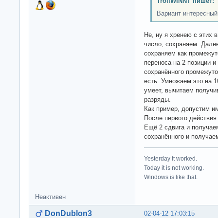
TrollWINNT пишет:
Вариант интересный
Не, ну я хренею с этих 
число, сохраняем. Далее
сохраняем как промежут
переноса на 2 позиции 
сохранённого промежуто
есть. Умножаем это на 1
умеет, вычитаем получи
разряды.
Как пример, допустим им
После первого действия 
Ещё 2 сдвига и получае
сохранённого и получае
Yesterday it worked.
Today it is not working.
Windows is like that.
Неактивен
DonDublon3
02-04-12 17:03:15