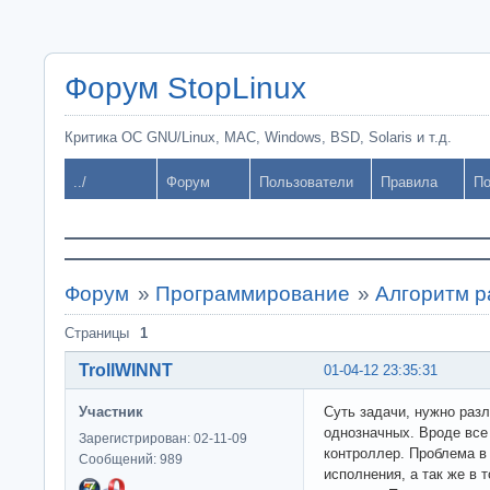
Форум StopLinux
Критика ОС GNU/Linux, MAC, Windows, BSD, Solaris и т.д.
../
Форум
Пользователи
Правила
По
Форум
»
Программирование
»
Алгоритм р
Страницы
1
TrollWINNT
01-04-12 23:35:31
Участник
Суть задачи, нужно раз
однозначных. Вроде все 
Зарегистрирован: 02-11-09
контроллер. Проблема в
Сообщений: 989
исполнения, а так же в 