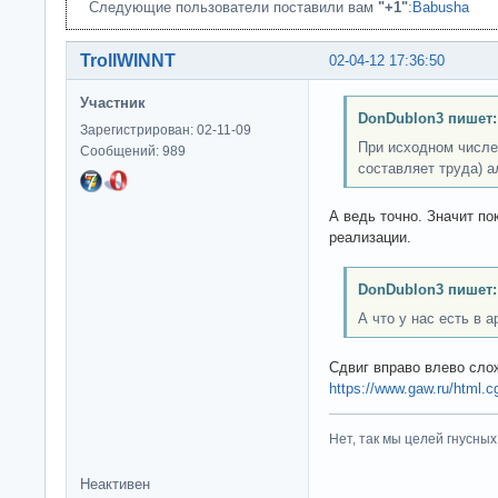
Следующие пользователи поставили вам
"+1"
:
Babusha
TrollWINNT
02-04-12 17:36:50
Участник
DonDublon3 пишет:
Зарегистрирован: 02-11-09
При исходном числе 
Сообщений: 989
составляет труда) а
А ведь точно. Значит по
реализации.
DonDublon3 пишет:
А что у нас есть в 
Сдвиг вправо влево сло
https://www.gaw.ru/html.cg
Нет, так мы целей гнусных 
Неактивен