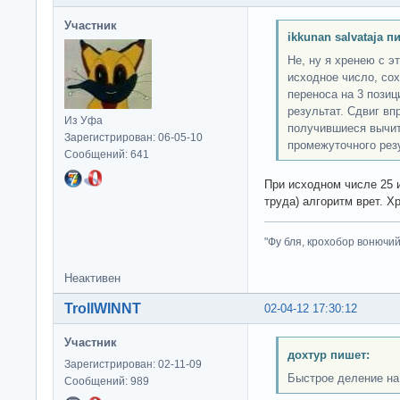
Участник
ikkunan salvataja п
Не, ну я хренею с э
исходное число, сох
переноса на 3 пози
результат. Сдвиг вп
Из Уфа
получившиеся вычит
Зарегистрирован: 06-05-10
промежуточного резу
Сообщений: 641
При исходном числе 25 и
труда) алгоритм врет. Х
"Фу бля, крохобор вонючий"
Неактивен
TrollWINNT
02-04-12 17:30:12
Участник
дохтур пишет:
Зарегистрирован: 02-11-09
Быстрое деление на
Сообщений: 989