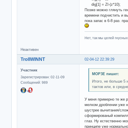
dig[1] = ZI-(z*10);
Позже можно глянуть ге
времени подчистить и в
пока запас в 6-8 раз. п
Нет, так мы целей гнусных 
Неактивен
TrollWINNT
02-04-12 22:39:29
Участник
MOP3E пишет:
Зарегистрирован: 02-11-09
Итого, не больше 5
Сообщений: 989
тактов или, в средне
У меня примерно те же р
мелком дроблении уже н
шустрее вычитания/слож
сформированый компиля
глаз. Ну естественно мо
принципе уже нормально