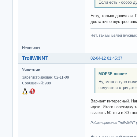
Если есть - особо д
Нету, только двоичная. 
достаточно шустрое апп
Нет, так мы целей гнусных 
Неактивен
TrollWINNT
02-04-12 01:45:37
Участник
MOP3E пишет:
Зарегистрирован: 02-11-09
Ну, можно тупо вычи
Сообщений: 989
получится отрицате
Вариант интересный. На
идею. Итого навскидку т
вычесть 50 то и в 30 так
Редактировался TrollWINNT (
Нет, так мы целей гнусных 