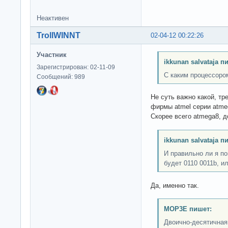
Неактивен
TrollWINNT
02-04-12 00:22:26
Участник
ikkunan salvataja п
Зарегистрирован: 02-11-09
С каким процессором
Сообщений: 989
Не суть важно какой, тр
фирмы atmel серии atme
Скорее всего atmega8, д
ikkunan salvataja п
И правильно ли я п
будет 0110 0011b, и
Да, именно так.
MOP3E пишет:
Двоично-десятичная