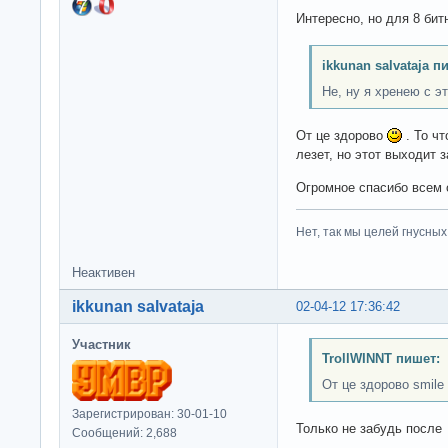
Интересно, но для 8 бит
ikkunan salvataja п
Не, ну я хренею с эт
От це здорово
. То чт
лезет, но этот выходит 
Огромное спасибо всем 
Нет, так мы целей гнусных 
Неактивен
ikkunan salvataja
02-04-12 17:36:42
Участник
TrollWINNT пишет:
От це здорово smile 
Зарегистрирован: 30-01-10
Только не забудь после
Сообщений: 2,688