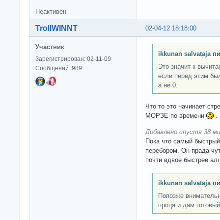
Неактивен
TrollWINNT
02-04-12 18:18:00
Участник
ikkunan salvataja п
Зарегистрирован: 02-11-09
Это значит к вычита
Сообщений: 989
если перед этим был
а не 0.
Что то это начинает стр
МОРЗЕ по времени
.
Добавлено спустя 38 ми
Пока что самый быстры
перебором. Он прада чу
почти вдвое быстрее алго
ikkunan salvataja п
Попозже внимательн
проца и дам готовый