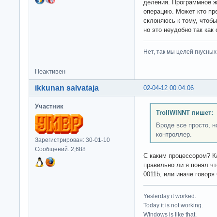
деления. Программное ж
операцию. Может кто пр
склоняюсь к тому, чтоб
но это неудобно так как
Нет, так мы целей гнусных 
Неактивен
ikkunan salvataja
02-04-12 00:04:06
Участник
TrollWINNT пишет:
Вроде все просто, н
контроллер.
Зарегистрирован: 30-01-10
Сообщений: 2,688
С каким процессором? Ка
правильно ли я понял ч
0011b, или иначе говоря
Yesterday it worked.
Today it is not working.
Windows is like that.