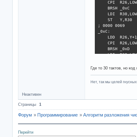
    CPI  R26,LOW
    BRSH _0xC

    LDI  R30,LOW
    ST   Y,R30

; 0000 0069     
_0xC:

    LDD  R26,Y+1

    CPI  R26,LOW
    BRSH _0xD

    LDI  R30,LOW
    ST   Y,R30

; 0000 006A     
Где то 30 тактов, но ко
_0xD:

; 0000 006B     
Нет, так мы целей гнусных 
    RJMP _0xE

_0xA:

Неактивен
    LDD  R26,Y+1

    CPI  R26,LOW
Страницы
1
    BRLO _0xF

; 0000 006C     
Форум
»
Программирование
»
Алгоритм разложения чи
    CPI  R26,LOW
    BRSH _0x10

    LDI  R30,LOW
Перейти
    ST   Y,R30
