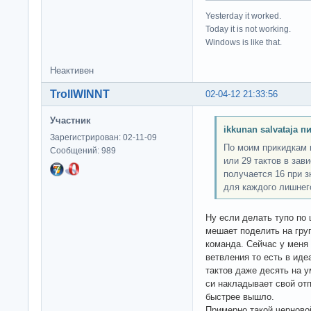
Yesterday it worked.
Today it is not working.
Windows is like that.
Неактивен
TrollWINNT
02-04-12 21:33:56
Участник
ikkunan salvataja п
Зарегистрирован: 02-11-09
По моим прикидкам 
Сообщений: 989
или 29 тактов в зав
получается 16 при з
для каждого лишнег
Ну если делать тупо по 
мешает поделить на гру
команда. Сейчас у меня 
ветвления то есть в иде
тактов даже десять на у
си накладывает свой отп
быстрее вышло.
Примерно такой черново