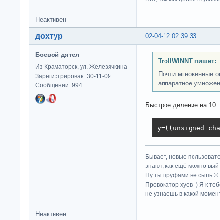
Неактивен
дохтур
02-04-12 02:39:33
Боевой дятел
TrollWINNT пишет:
Из Краматорск, ул. Железячкина
Почти мгновенные о
Зарегистрирован: 30-11-09
аппаратное умножен
Сообщений: 994
Быстрое деление на 10:
y=((unsigned cha
Бывает, новые пользовате
знают, как ещё можно выйт
Ну ты пруфами не сыпь ©
Провокатор хуев -) Я к те
не узнаешь в какой момент
Неактивен