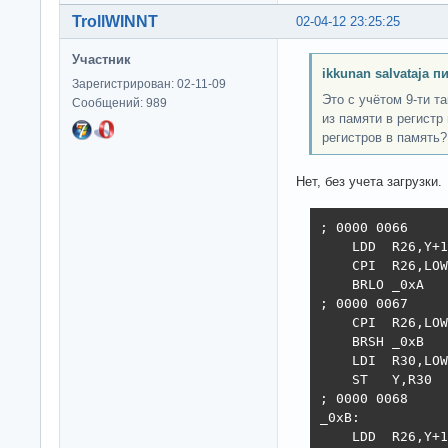
TrollWINNT
02-04-12 23:25:25
Участник
ikkunan salvataja п
Зарегистрирован: 02-11-09
Это с учётом 9-ти т
Сообщений: 989
из памяти в регистр
регистров в память?
Нет, без учета загрузки.
; 0000 0066     
    LDD  R26,Y+1

    CPI  R26,LOW
    BRLO _0xA

; 0000 0067     
    CPI  R26,LOW
    BRSH _0xB

    LDI  R30,LOW
    ST   Y,R30

; 0000 0068     
_0xB:

    LDD  R26,Y+1
