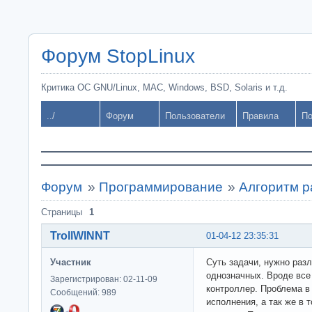
Форум StopLinux
Критика ОС GNU/Linux, MAC, Windows, BSD, Solaris и т.д.
../
Форум
Пользователи
Правила
По
Форум
»
Программирование
»
Алгоритм р
Страницы
1
TrollWINNT
01-04-12 23:35:31
Участник
Суть задачи, нужно раз
однозначных. Вроде все 
Зарегистрирован: 02-11-09
контроллер. Проблема в
Сообщений: 989
исполнения, а так же в 