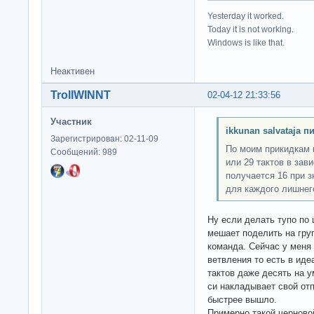
Yesterday it worked.
Today it is not working.
Windows is like that.
Неактивен
TrollWINNT
02-04-12 21:33:56
Участник
ikkunan salvataja п
Зарегистрирован: 02-11-09
По моим прикидкам 
Сообщений: 989
или 29 тактов в зав
получается 16 при з
для каждого лишнег
Ну если делать тупо по 
мешает поделить на гру
команда. Сейчас у меня 
ветвления то есть в иде
тактов даже десять на у
си накладывает свой отп
быстрее вышло.
Примерно такой черново