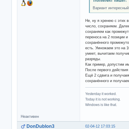
TrollWINNT пишет:
Вариант интересный
Не, ну я хренею с этих 
число, сохраняем. Далее
сохраняем как промежут
переноса на 2 позиции 
сохранённого промежуто
есть. Умножаем это на 1
умеет, вычитаем получи
разряды.
Как пример, допустим им
После первого действия 
Ещё 2 сдвига и получае
сохранённого и получае
Yesterday it worked.
Today it is not working.
Windows is like that.
Неактивен
DonDublon3
02-04-12 17:03:15