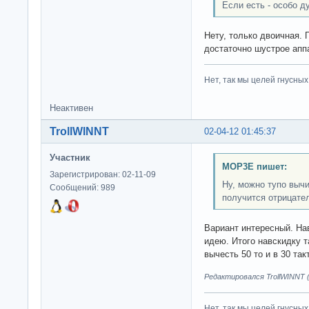
Если есть - особо д
Нету, только двоичная. 
достаточно шустрое апп
Нет, так мы целей гнусных 
Неактивен
TrollWINNT
02-04-12 01:45:37
Участник
MOP3E пишет:
Зарегистрирован: 02-11-09
Ну, можно тупо вычи
Сообщений: 989
получится отрицате
Вариант интересный. На
идею. Итого навскидку т
вычесть 50 то и в 30 так
Редактировался TrollWINNT (
Нет, так мы целей гнусных 