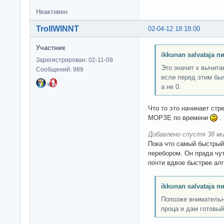
Неактивен
TrollWINNT
02-04-12 18:18:00
Участник
ikkunan salvataja п
Зарегистрирован: 02-11-09
Это значит к вычита
Сообщений: 989
если перед этим был
а не 0.
Что то это начинает стр
МОРЗЕ по времени
.
Добавлено спустя 38 ми
Пока что самый быстры
перебором. Он прада чу
почти вдвое быстрее алго
ikkunan salvataja п
Попозже внимательн
проца и дам готовый