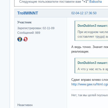
Следующие пользователи поставили вам
"+1"
:
Babusha
TrollWINNT
02-04-12 17:36:50
Участник
DonDublon3 пишет:
Зарегистрирован: 02-11-09
При исходном числе 
Сообщений: 989
составляет труда) а
А ведь точно. Значит по
реализации.
DonDublon3 пишет:
А что у нас есть в 
Сдвиг вправо влево сло
http://www.gaw.ru/html.cgi
Нет, так мы целей гнусных 
Неактивен