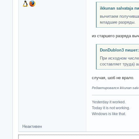
ikkunan salvataja п
вычитаем получивши
младшие разряды.
из старшего разряда выч
DonDublon3 пишет:
При исходном числе 
составляет труда) а
случая, шоб не врало.
Редактировался ikkunan salva
Yesterday it worked.
Today it is not working.
Windows is like that.
Неактивен