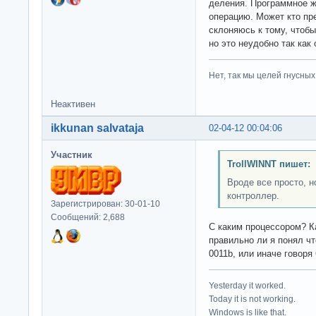
деления. Программное ж
операцию. Может кто пр
склоняюсь к тому, чтоб
но это неудобно так как
Нет, так мы целей гнусных 
Неактивен
ikkunan salvataja
02-04-12 00:04:06
Участник
TrollWINNT пишет:
Вроде все просто, н
контроллер.
Зарегистрирован: 30-01-10
Сообщений: 2,688
С каким процессором? Ка
правильно ли я понял ч
0011b, или иначе говоря
Yesterday it worked.
Today it is not working.
Windows is like that.