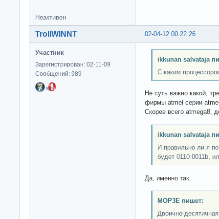
Неактивен
TrollWINNT
02-04-12 00:22:26
Участник
ikkunan salvataja п
Зарегистрирован: 02-11-09
С каким процессором
Сообщений: 989
Не суть важно какой, тр
фирмы atmel серии atme
Скорее всего atmega8, д
ikkunan salvataja п
И правильно ли я п
будет 0110 0011b, и
Да, именно так.
MOP3E пишет:
Двоично-десятичная