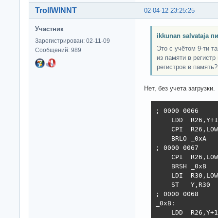
TrollWINNT
02-04-12 23:25:25
Участник
ikkunan salvataja п
Зарегистрирован: 02-11-09
Это с учётом 9-ти т
Сообщений: 989
из памяти в регистр
регистров в память?
Нет, без учета загрузки.
; 0000 0066     
    LDD  R26,Y+1

    CPI  R26,LOW
    BRLO _0xA

; 0000 0067     
    CPI  R26,LOW
    BRSH _0xB

    LDI  R30,LOW
    ST   Y,R30

; 0000 0068     
_0xB:

    LDD  R26,Y+1
