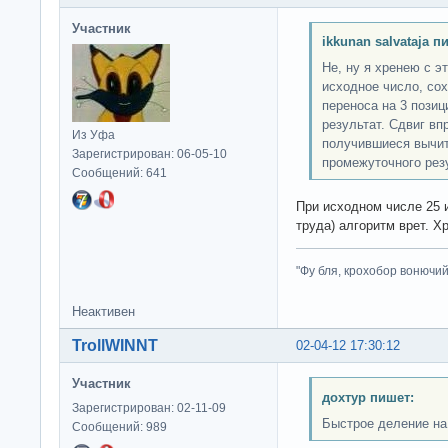
Участник
ikkunan salvataja п
Не, ну я хренею с э
исходное число, сох
переноса на 3 пози
результат. Сдвиг вп
Из Уфа
получившиеся вычит
Зарегистрирован: 06-05-10
промежуточного резу
Сообщений: 641
При исходном числе 25 и
труда) алгоритм врет. Х
"Фу бля, крохобор вонючий"
Неактивен
TrollWINNT
02-04-12 17:30:12
Участник
дохтур пишет:
Зарегистрирован: 02-11-09
Быстрое деление на
Сообщений: 989