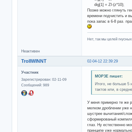
dig[1] = ZI-(z*10);
Позже можно глянуть ге
времени подчистить и в
пока запас в 6-8 раз. п
Нет, так мы целей гнусных 
Неактивен
TrollWINNT
02-04-12 22:39:29
Участник
MOP3E пишет:
Зарегистрирован: 02-11-09
Итого, не больше 5
Сообщений: 989
тактов или, в средне
У меня примерно те же р
мелком дроблении уже н
шустрее вычитания/слож
сформированый компиля
глаз. Ну естественно мо
принципе уже нормально