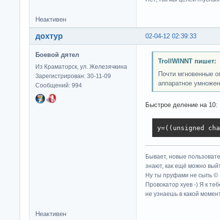
Неактивен
дохтур
02-04-12 02:39:33
Боевой дятел
TrollWINNT пишет:
Из Краматорск, ул. Железячкина
Почти мгновенные о
Зарегистрирован: 30-11-09
аппаратное умножен
Сообщений: 994
Быстрое деление на 10:
y=((unsigned cha
Бывает, новые пользовате
знают, как ещё можно выйт
Ну ты пруфами не сыпь ©
Провокатор хуев -) Я к те
не узнаешь в какой момент
Неактивен