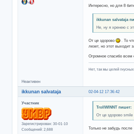
Интересно, но для 8 бит
ikkunan salvataja п
Не, ну я хренею с эт
От це здорово
. То чт
лезет, но этот выходит 
Огромное спасибо всем 
Нет, так мы целей гнусных 
Неактивен
ikkunan salvataja
02-04-12 17:36:42
Участник
TrollWINNT пишет:
От це здорово smile 
Зарегистрирован: 30-01-10
Только не забудь после
Сообщений: 2,688