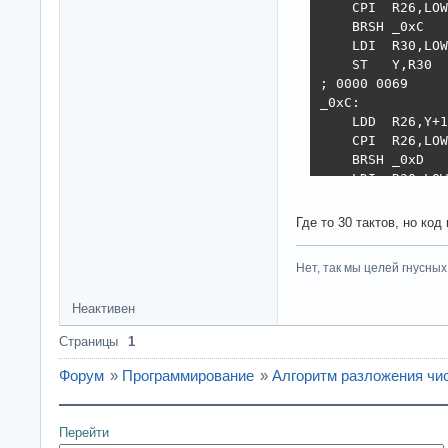
    CPI  R26,LOW
    BRSH _0xC

    LDI  R30,LOW
    ST   Y,R30

; 0000 0069     
_0xC:

    LDD  R26,Y+1

    CPI  R26,LOW
    BRSH _0xD

    LDI  R30,LOW
    ST   Y,R30

; 0000 006A     
Где то 30 тактов, но ко
_0xD:

; 0000 006B     
Нет, так мы целей гнусных 
    RJMP _0xE

_0xA:

Неактивен
    LDD  R26,Y+1

    CPI  R26,LOW
Страницы
1
    BRLO _0xF

; 0000 006C     
Форум
»
Программирование
»
Алгоритм разложения чи
    CPI  R26,LOW
    BRSH _0x10

    LDI  R30,LOW
Перейти
    ST   Y,R30
