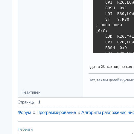
    CPI  R26,LOW
    BRSH _0xC

    LDI  R30,LOW
    ST   Y,R30

; 0000 0069     
_0xC:

    LDD  R26,Y+1

    CPI  R26,LOW
    BRSH _0xD

    LDI  R30,LOW
    ST   Y,R30

; 0000 006A     
Где то 30 тактов, но ко
_0xD:

; 0000 006B     
Нет, так мы целей гнусных 
    RJMP _0xE

_0xA:

Неактивен
    LDD  R26,Y+1

    CPI  R26,LOW
Страницы
1
    BRLO _0xF

; 0000 006C     
Форум
»
Программирование
»
Алгоритм разложения чи
    CPI  R26,LOW
    BRSH _0x10

    LDI  R30,LOW
Перейти
    ST   Y,R30
