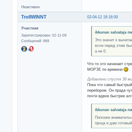
Неактивен
TrollWINNT
02-04-12 18:18:00
Участник
ikkunan salvataja п
Зарегистрирован: 02-11-09
Это значит к вычита
Сообщений: 989
если перед этим был
а не 0.
Что то это начинает стр
МОРЗЕ по времени
.
Добавлено спустя 38 ми
Пока что самый быстры
перебором. Он прада чу
почти вдвое быстрее алго
ikkunan salvataja п
Попозже внимательн
проца и дам готовый