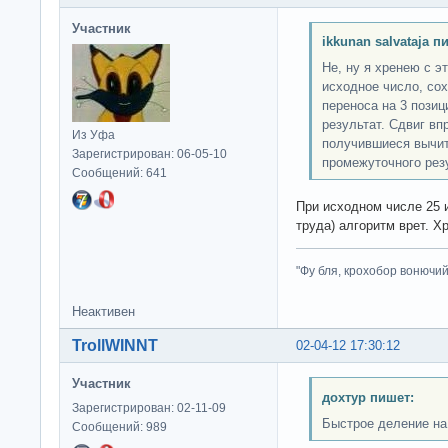
Участник
ikkunan salvataja п
Не, ну я хренею с э
исходное число, сох
переноса на 3 пози
результат. Сдвиг вп
Из Уфа
получившиеся вычит
Зарегистрирован: 06-05-10
промежуточного резу
Сообщений: 641
При исходном числе 25 и
труда) алгоритм врет. Х
"Фу бля, крохобор вонючий"
Неактивен
TrollWINNT
02-04-12 17:30:12
Участник
дохтур пишет:
Зарегистрирован: 02-11-09
Быстрое деление на
Сообщений: 989