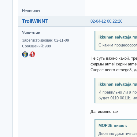
Неактивен
TrollWINNT
02-04-12 00:22:26
Участник
ikkunan salvataja п
Зарегистрирован: 02-11-09
С каким процессором
Сообщений: 989
Не суть важно какой, тр
фирмы atmel серии atme
Скорее всего atmega8, д
ikkunan salvataja п
И правильно ли я п
будет 0110 0011b, и
Да, именно так.
MOP3E пишет:
Двоично-десятичная