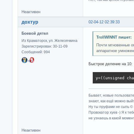
Неактивен
дохтур
02-04-12 02:39:33
Боевой дятел
TrollWINNT пишет:
Из Краматорск, ул. Железячкина
Почти мгновенные о
Зарегистрирован: 30-11-09
аппаратное умножен
Сообщений: 994
Быстрое деление на 10:
y=((unsigned cha
Бывает, новые пользовате
знают, как ещё можно выйт
Ну ты пруфами не сыпь ©
Провокатор хуев -) Я к те
не узнаешь в какой момент
Неактивен