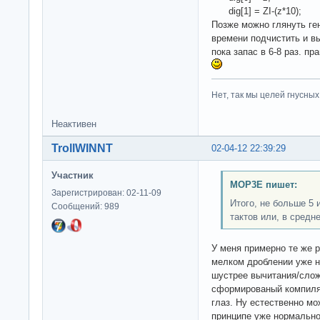
dig[1] = ZI-(z*10);
Позже можно глянуть ге
времени подчистить и в
пока запас в 6-8 раз. п
Нет, так мы целей гнусных 
Неактивен
TrollWINNT
02-04-12 22:39:29
Участник
MOP3E пишет:
Зарегистрирован: 02-11-09
Итого, не больше 5
Сообщений: 989
тактов или, в средне
У меня примерно те же р
мелком дроблении уже н
шустрее вычитания/слож
сформированый компиля
глаз. Ну естественно мо
принципе уже нормально