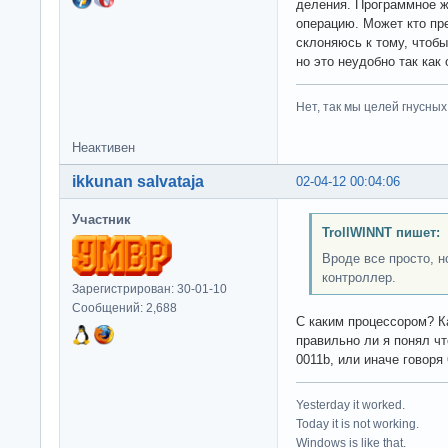
деления. Программное ж
операцию. Может кто пр
склоняюсь к тому, чтоб
но это неудобно так как
Нет, так мы целей гнусных 
Неактивен
ikkunan salvataja
02-04-12 00:04:06
Участник
TrollWINNT пишет:
Вроде все просто, н
контроллер.
Зарегистрирован: 30-01-10
Сообщений: 2,688
С каким процессором? Ка
правильно ли я понял ч
0011b, или иначе говоря
Yesterday it worked.
Today it is not working.
Windows is like that.