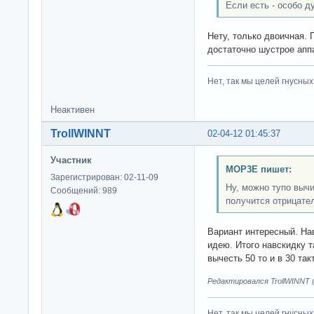
Если есть - особо д
Нету, только двоичная. 
достаточно шустрое апп
Нет, так мы целей гнусных 
Неактивен
TrollWINNT
02-04-12 01:45:37
Участник
MOP3E пишет:
Зарегистрирован: 02-11-09
Ну, можно тупо вычи
Сообщений: 989
получится отрицате
Вариант интересный. На
идею. Итого навскидку т
вычесть 50 то и в 30 так
Редактировался TrollWINNT (
Нет, так мы целей гнусных 