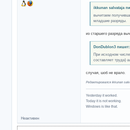
ikkunan salvataja п
вычитаем получивши
младшие разряды.
из старшего разряда выч
DonDublon3 пишет:
При исходном числе 
составляет труда) а
случая, шоб не врало.
Редактировался ikkunan salva
Yesterday it worked.
Today it is not working.
Windows is like that.
Неактивен