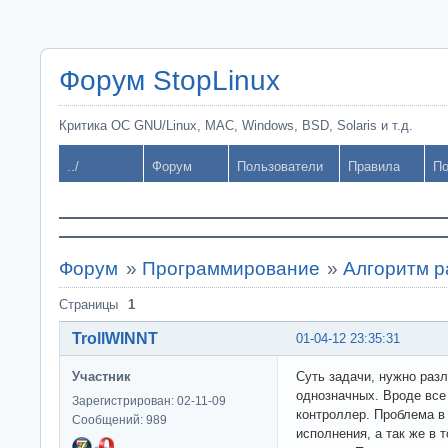
Форум StopLinux
Критика ОС GNU/Linux, MAC, Windows, BSD, Solaris и т.д.
../
Форум
Пользователи
Правила
По
Форум
»
Программирование
»
Алгоритм р
Страницы
1
TrollWINNT
01-04-12 23:35:31
Участник
Суть задачи, нужно раз
однозначных. Вроде все 
Зарегистрирован: 02-11-09
контроллер. Проблема в
Сообщений: 989
исполнения, а так же в 