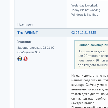
Yesterday it worked.
Today it is not working.
Windows is like that.
Неактивен
TrollWINNT
02-04-12 21:33:56
Участник
ikkunan salvataja п
Зарегистрирован: 02-11-09
По моим прикидкам 
Сообщений: 989
или 29 тактов в зав
получается 16 при з
для каждого лишнег
Ну если делать тупо по 
мешает поделить на гру
команда. Сейчас у меня 
ветвления то есть в иде
тактов даже десять на у
си накладывает свой отп
быстрее вышло.
Примерно такой черново