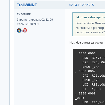
TrollWINNT
02-04-12 23:25:25
Участник
ikkunan salvataja п
Зарегистрирован: 02-11-09
Это с учётом 9-ти т
Сообщений: 989
из памяти в регистр
регистров в память?
Нет, без учета загрузки.
; 0000 0066     
    LDD  R26,Y+1

    CPI  R26,LOW
    BRLO _0xA

; 0000 0067     
    CPI  R26,LOW
    BRSH _0xB

    LDI  R30,LOW
    ST   Y,R30

; 0000 0068     
_0xB:

    LDD  R26,Y+1
