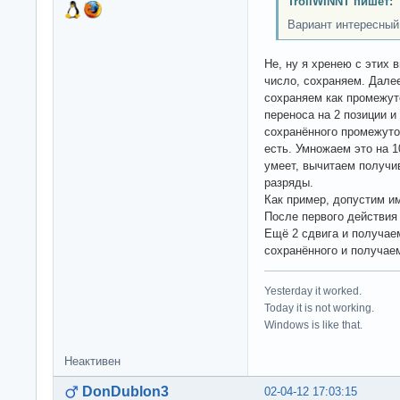
TrollWINNT пишет:
Вариант интересный
Не, ну я хренею с этих 
число, сохраняем. Далее
сохраняем как промежут
переноса на 2 позиции 
сохранённого промежуто
есть. Умножаем это на 1
умеет, вычитаем получи
разряды.
Как пример, допустим им
После первого действия 
Ещё 2 сдвига и получае
сохранённого и получае
Yesterday it worked.
Today it is not working.
Windows is like that.
Неактивен
DonDublon3
02-04-12 17:03:15