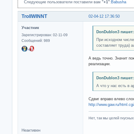
Следующие пользователи поставили вам
"+1"
:
Babusha
TrollWINNT
02-04-12 17:36:50
Участник
DonDublon3 пишет:
Зарегистрирован: 02-11-09
При исходном числе 
Сообщений: 989
составляет труда) а
А ведь точно. Значит по
реализации.
DonDublon3 пишет:
А что у нас есть в 
Сдвиг вправо влево сло
http://www.gaw.ru/html.cgi
Нет, так мы целей гнусных 
Неактивен