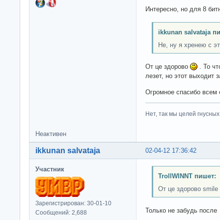
Интересно, но для 8 бит
ikkunan salvataja п
Не, ну я хренею с эт
От це здорово
. То чт
лезет, но этот выходит 
Огромное спасибо всем 
Нет, так мы целей гнусных 
Неактивен
ikkunan salvataja
02-04-12 17:36:42
Участник
TrollWINNT пишет:
От це здорово smile 
Зарегистрирован: 30-01-10
Только не забудь после
Сообщений: 2,688