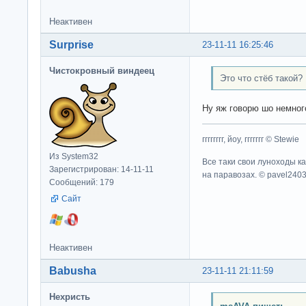
Неактивен
Surprise
23-11-11 16:25:46
Чистокровный виндеец
Это что стёб такой?
Ну яж говорю шо немного
гггггггг, йоу, ггггггг © Stewie
Из System32
Все таки свои луноходы к
Зарегистрирован: 14-11-11
на паравозах. © pavel240
Сообщений: 179
Сайт
Неактивен
Babusha
23-11-11 21:11:59
Нехристь