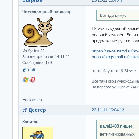
Surprise
23-11-11 15:45:47
Чистокровный виндеец
Вот где цимус
Не очень удачный приме
больной человек. Если п
продолжение рус ос Гор
https://rus-os.narod.ru/my
Из System32
https://blogs.mail.ru/list/a
Зарегистрирован: 14-11-11
Сообщений: 179
Сайт
гггггггг, йоу, ггггггг © Stewie
Все таки свои луноходы к
на паравозах. © pavel240
Неактивен
Дестер
23-11-11 16:04:12
Капитан
pavel2403 пишет:
нетипизированных