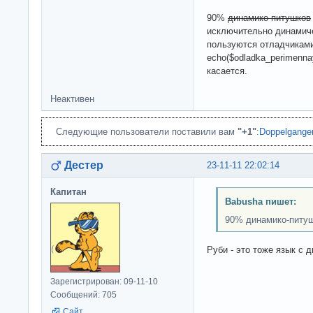
90%
динамико-питушков
исключительно динамиче
пользуются отладчиками 
echo($odladka_perimenn
касается.
Неактивен
Следующие пользователи поставили вам
"+1"
:
Doppelgange
Дестер
23-11-11 22:02:14
Капитан
Babusha пишет:
90% динамико-питу
Руби - это тоже язык с 
Зарегистрирован: 09-11-10
Сообщений: 705
Сайт