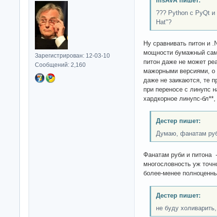
msAVA пишет:
??? Python с PyQt и
Hat"?
Ну сравнивать питон и .
мощности бумажный само
Зарегистрирован: 12-03-10
питон даже не может ре
Сообщений: 2,160
мажорными версиями, о
даже не заикаются, те п
при переносе с линупс н
хардкорное линупс-бл**,
Дестер пишет:
Думаю, фанатам руб
Фанатам руби и питона -
многословность уж точно
более-менее полноценны
Дестер пишет:
не буду холиварить,