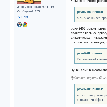
Зависит от интерпретато
Зарегистрирован: 09-11-10
Сообщений: 705
pavel2403 пишет:
Сайт
а ты знаешь все пра
pavel2403
, зачем прикр
является неявное привед
динамическая типизация
статическая типизация,
pavel2403 пишет:
Как активный юзате
Ну, вы сами выбрали сво
Добавлено спустя 03 ми
pavel2403 пишет:
а то что непроиниц
хватает тип object