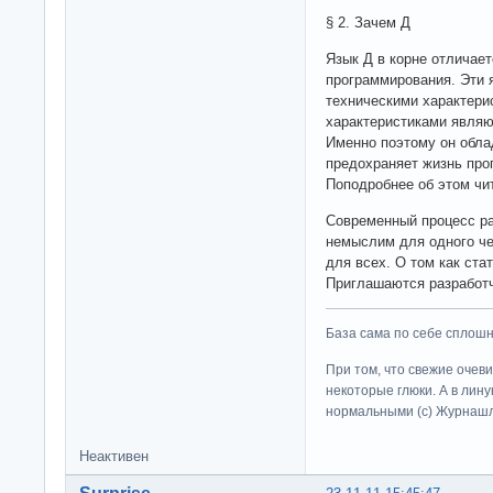
§ 2. Зачем Д
Язык Д в корне отличае
программирования. Эти 
техническими характерис
характеристиками являю
Именно поэтому он обла
предохраняет жизнь про
Поподробнее об этом чи
Современный процесс ра
немыслим для одного че
для всех. О том как ста
Приглашаются разработч
База сама по себе сплошно
При том, что свежие очев
некоторые глюки. А в лину
нормальными (c) Журна
Неактивен