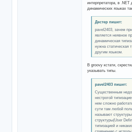
интерпретатора, в .NET 
динамических языках та
Дестер пишет:
pavel2403, зачем пр
является неявное пр
динамическая типиз
нужна статическая 
другим языком.
В groovy кстати, скрест
указывать типы.
pavel2403 пишет:
Существенным недос
нестрогой типизацие
нем сложно работат
сути там любой поль
называют структуры,
структуры(User Defin
типизацией и никаки
сравнению с исполь