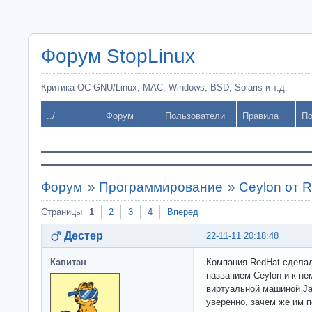
Форум StopLinux
Критика ОС GNU/Linux, MAC, Windows, BSD, Solaris и т.д.
../
Форум
Пользователи
Правила
По
Форум
»
Программирование
»
Ceylon от 
Страницы
1
2
3
4
Вперед
Дестер
22-11-11 20:18:48
Капитан
Компания RedHat сделал
названием Ceylon и к не
виртуальной машиной Jav
уверенно, зачем же им п