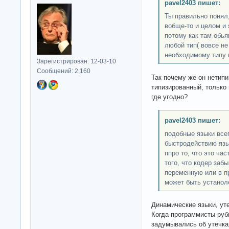
pavel2403 пишет:
Ты правильно понял
вобще-то и целом и
потому как там обь
любой тип( вовсе не
необходимому типу 
Зарегистрирован: 12-03-10
Сообщений: 2,160
Так почему же он нетипи
типизированный, только
где угодно?
pavel2403 пишет:
подобные языки всег
быстродействию язык
ппро то, что это час
того, что кодер заб
переменную или в п
может быть устанол
Динамические языки, уте
Когда программисты руб
задумывались об утечка