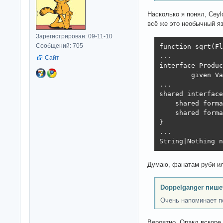
Насколько я понял, Cey
всё же это необычный я
Зарегистрирован: 09-11-10
Сообщений: 705
function sqrt(Fl
...

Сайт
interface Produc
        given Va
...

shared interface
    shared forma
    shared forma
}

...

String|Nothing n
Думаю, фанатам руби ил
Doppelganger пише
Очень напоминает п
Вероятно, Оракл вскоре 