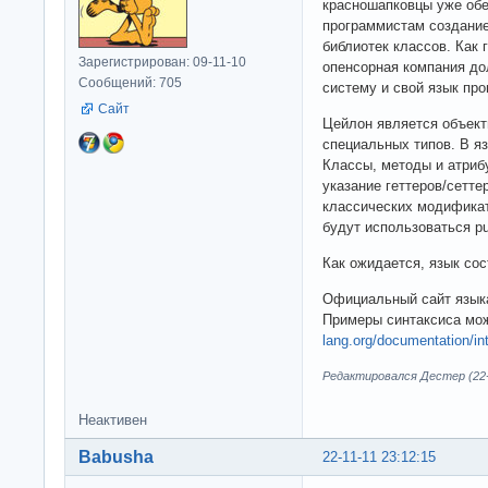
красношапковцы уже обе
программистам создание
библиотек классов. Как
Зарегистрирован: 09-11-10
опенсорная компания д
Сообщений: 705
систему и свой язык пр
Сайт
Цейлон является объект
специальных типов. В яз
Классы, методы и атриб
указание геттеров/сетт
классических модификато
будут использоваться publi
Как ожидается, язык сос
Официальный сайт язы
Примеры синтаксиса мо
lang.org/documentation/int
Редактировался Дестер (22-1
Неактивен
Babusha
22-11-11 23:12:15