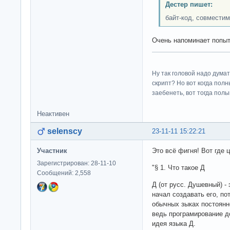
Дестер пишет:
байт-код, совмести
Очень напоминает попыт
Ну так головой надо думат
скрипт? Но вот когда пол
заебенеть, вот тогда полы
Неактивен
selenscy
23-11-11 15:22:21
Участник
Это всё фигня! Вот где
Зарегистрирован: 28-11-10
"§ 1. Что такое Д
Сообщений: 2,558
Д (от русс. Душевный) -
начал создавать его, по
обычных зыках постоянн
ведь програмирование до
идея языка Д.