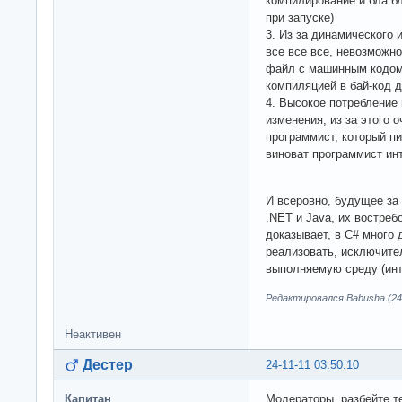
компилирование и бла б
при запуске)
3. Из за динамического 
все все все, невозможн
файл с машинным кодом,
компиляцией в бай-код 
4. Высокое потребление 
изменения, из за этого 
программист, который пи
виноват программист ин
И всеровно, будущее за
.NET и Java, их востреб
доказывает, в C# много
реализовать, исключите
выполняемую среду (инт
Редактировался Babusha (24-
Неактивен
Дестер
24-11-11 03:50:10
Капитан
Модераторы, разбейте т