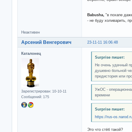
Babusha,
"в похапе даже
- не буду холиварить, пр
Неактивен
Арсений Венгерович
23-11-11 16:06:48
Каталонец
Surprise пишет:
Не очень удачный пр
душевно больной чел
предистория или пр
УжОС - операционна
Зарегистрирован: 10-10-11
времени
Сообщений: 175
Surprise пишет:
https://rus-os.narod.
Это что стёб такой?