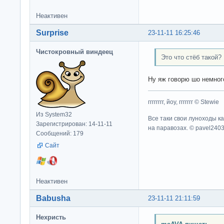
Неактивен
Surprise
23-11-11 16:25:46
Чистокровный виндеец
Это что стёб такой?
Ну яж говорю шо немного
гггггггг, йоу, ггггггг © Stewie
Из System32
Все таки свои луноходы к
Зарегистрирован: 14-11-11
на паравозах. © pavel240
Сообщений: 179
Сайт
Неактивен
Babusha
23-11-11 21:11:59
Нехристь