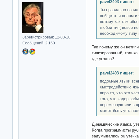
pavel2403 пишет:
Ты правильно понял
вобще-то и целом и
потому как там обь
любой тип( вовсе не
необходимому типу 
Зарегистрирован: 12-03-10
Сообщений: 2,160
Так почему же он нетипи
типизированный, только
где угодно?
pavel2403 пишет:
подобные языки всег
быстродействию язык
ппро то, что это час
того, что кодер заб
переменную или в п
может быть устанол
Динамические языки, уте
Когда программисты руб
задумывались об утечка