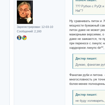
msAVA пишет:
??? Python с PyQt и
Hat"?
Ну сравнивать питон и .
мощности бумажный само
Зарегистрирован: 12-03-10
питон даже не может ре
Сообщений: 2,160
мажорными версиями, о
даже не заикаются, те п
при переносе с линупс н
хардкорное линупс-бл**,
Дестер пишет:
Думаю, фанатам руб
Фанатам руби и питона -
многословность уж точно
более-менее полноценны
Дестер пишет:
не буду холиварить,