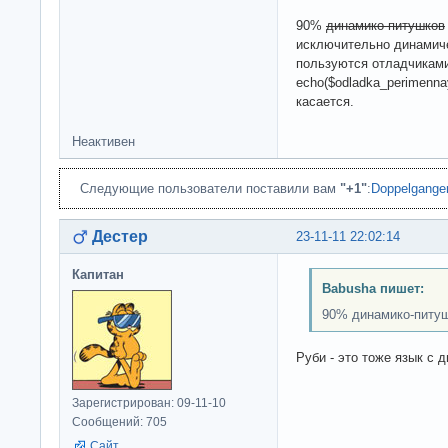
90%
динамико-питушков
исключительно динамиче
пользуются отладчиками 
echo($odladka_perimenn
касается.
Неактивен
Следующие пользователи поставили вам
"+1"
:
Doppelgange
Дестер
23-11-11 22:02:14
Капитан
Babusha пишет:
90% динамико-питу
Руби - это тоже язык с 
Зарегистрирован: 09-11-10
Сообщений: 705
Сайт