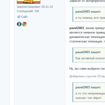
Зависит от интерпретато
Зарегистрирован: 09-11-10
Сообщений: 705
pavel2403 пишет:
Сайт
а ты знаешь все пра
pavel2403
, зачем прикр
является неявное привед
динамическая типизация
статическая типизация,
pavel2403 пишет:
Как активный юзате
Ну, вы сами выбрали сво
Добавлено спустя 03 ми
pavel2403 пишет:
а то что непроиниц
хватает тип object