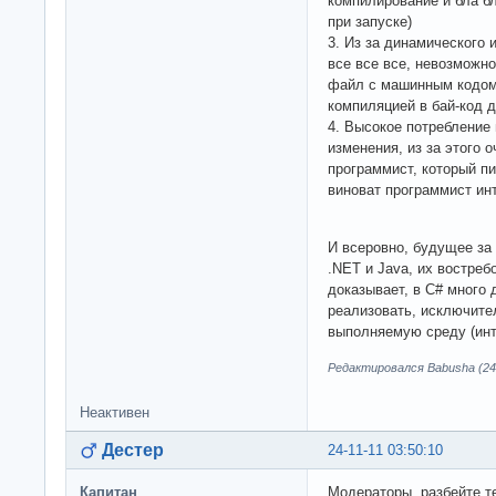
компилирование и бла б
при запуске)
3. Из за динамического 
все все все, невозможн
файл с машинным кодом,
компиляцией в бай-код 
4. Высокое потребление 
изменения, из за этого 
программист, который пи
виноват программист ин
И всеровно, будущее за
.NET и Java, их востреб
доказывает, в C# много
реализовать, исключите
выполняемую среду (инт
Редактировался Babusha (24-
Неактивен
Дестер
24-11-11 03:50:10
Капитан
Модераторы, разбейте т