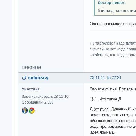
Дестер пишет:
байт-код, совмести
Очень напоминает попыт
Ну так головой надо думат
скрипт? Но вот когда пол
заебенеть, вот тогда полы
Неактивен
selenscy
23-11-11 15:22:21
Участник
Это всё фигня! Вот где
Зарегистрирован: 28-11-10
"§ 1. Что такое Д
Сообщений: 2,558
Д (от русс. Душевный) -
начал создавать его, по
обычных зыках постоянн
ведь програмирование до
идея языка Д.