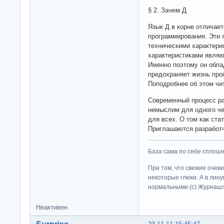
§ 2. Зачем Д
Язык Д в корне отличае
программирования. Эти 
техническими характерис
характеристиками являю
Именно поэтому он обла
предохраняет жизнь про
Поподробнее об этом чи
Современный процесс ра
немыслим для одного че
для всех. О том как ста
Приглашаются разработч
База сама по себе сплошно
При том, что свежие очев
некоторые глюки. А в лину
нормальными (c) Журна
Неактивен