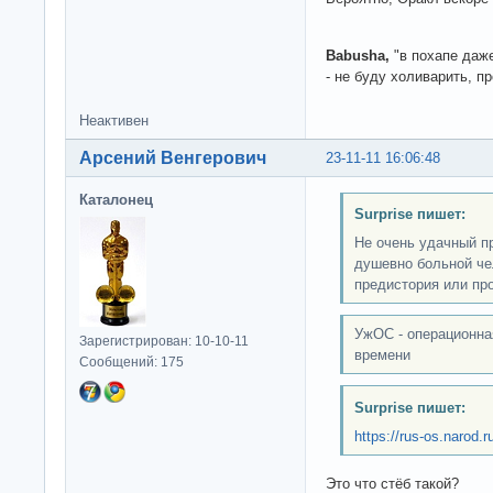
Babusha,
"в похапе даже
- не буду холиварить, пр
Неактивен
Арсений Венгерович
23-11-11 16:06:48
Каталонец
Surprise пишет:
Не очень удачный пр
душевно больной чел
предистория или пр
УжОС - операционна
Зарегистрирован: 10-10-11
времени
Сообщений: 175
Surprise пишет:
https://rus-os.narod.
Это что стёб такой?