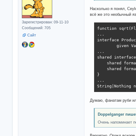
Насколько я понял, Cey
всё же это необычный я
Зарегистрирован: 09-11-10
Сообщений: 705
function sqrt(Fl
...

Сайт
interface Produc
        given Va
...

shared interface
    shared forma
    shared forma
}

...

String|Nothing n
Думаю, фанатам руби ил
Doppelganger пише
Очень напоминает п
Вероятно, Оракл вскоре 