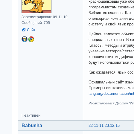
красношапковцы уже обе
программистам создание
библиотек классов. Как
Зарегистрирован: 09-11-10
опенсорная компания д
Сообщений: 705
систему и свой язык пр
Сайт
Цейлон является объект
специальных типов. В яз
Классы, методы и атриб
указание геттеров/сетт
классических модификато
будут использоваться publi
Как ожидается, язык сос
Официальный сайт язы
Примеры синтаксиса мо
lang.org/documentation/int
Редактировался Дестер (22-1
Неактивен
Babusha
22-11-11 23:12:15