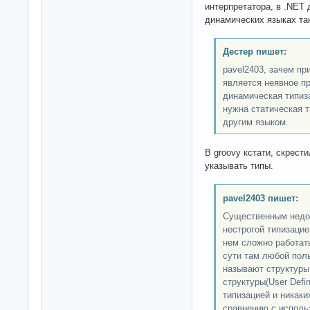
интерпретатора, в .NET 
динамических языках та
Дестер пишет:
pavel2403, зачем пр
является неявное пр
динамическая типиз
нужна статическая 
другим языком.
В groovy кстати, скрест
указывать типы.
pavel2403 пишет:
Существенным недос
нестрогой типизацие
нем сложно работат
сути там любой поль
называют структуры,
структуры(User Defin
типизацией и никаки
сравнению с исполь