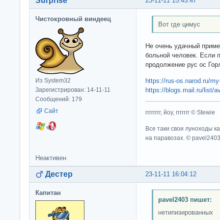
Surprise
23-11-11 15:45:47
Чистокровный виндеец
Вот где цимус
Не очень удачный приме
больной человек. Если п
продолжение рус ос Гор
https://rus-os.narod.ru/my
Из System32
https://blogs.mail.ru/list/a
Зарегистрирован: 14-11-11
Сообщений: 179
Сайт
гггггггг, йоу, ггггггг © Stewie
Все таки свои луноходы к
на паравозах. © pavel240
Неактивен
Дестер
23-11-11 16:04:12
Капитан
pavel2403 пишет:
нетипизированных