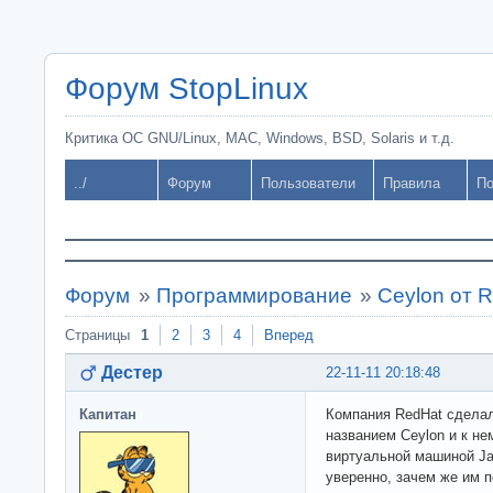
Форум StopLinux
Критика ОС GNU/Linux, MAC, Windows, BSD, Solaris и т.д.
../
Форум
Пользователи
Правила
По
Форум
»
Программирование
»
Ceylon от 
Страницы
1
2
3
4
Вперед
Дестер
22-11-11 20:18:48
Капитан
Компания RedHat сделал
названием Ceylon и к не
виртуальной машиной Jav
уверенно, зачем же им п