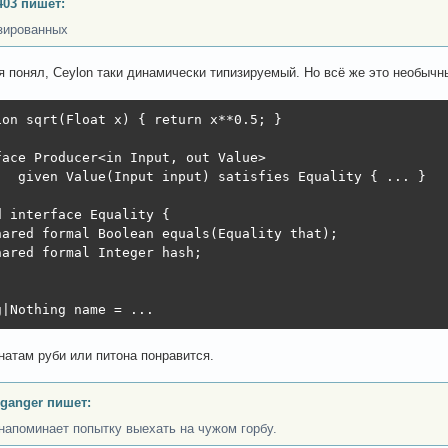
403 пишет:
зированных
я понял, Ceylon таки динамически типизируемый. Но всё же это необычн
ion sqrt(Float x) { return x**0.5; }

face Producer<in Input, out Value>

   given Value(Input input) satisfies Equality { ... }

d interface Equality {

hared formal Boolean equals(Equality that);

hared formal Integer hash;

g|Nothing name = ...
атам руби или питона понравится.
ganger пишет:
напоминает попытку выехать на чужом горбу.