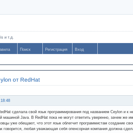
s и т.д.
авила
Поиск
Регистрация
Вход
ylon от RedHat
:18:48
edHat сделала свой язык программирования под названием Ceylon и к н
й машиной Java. В RedHat пока не могут ответить уверенно, зачем же и
овцы уже обещают, что этот язык облегчит программистам создание св
ак говорится, любая уважающая себя опенсорная компания должна сдел