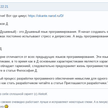
:22:21
гня! Вот где цимус
https://okante.narod.ru/D/
акое Д
. Душевный) - это Душевный язык программирования. Я начал создавать е
ках постоянно испытывают стресс и депрессию. А ведь програмирование
 Д
орне отличается от всех предыдущих языков программирования. Эти язы
тиками, в то время как в Д основными характеристиками являются харак
 обладает гармонией, следовательно предохраняет жизнь программистов
те в статье Философия Д.
й процесс разработки программного обеспечения немыслим для одного 
м как стать разработчиком читайте a статье Приглашаются разработчики.
о себе сплошной скрипт (с) AleksK
о свежие очевидно работают лучше и исправляют некоторые глюки. А в линуксе
шка