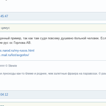
:45:47
е цимус
дачный пример, так как там судя повсему душевно больной человек. Есл
е рус ос Горлова АВ.
os.narod.ru/my-rusos.html
.mail.ru/list/avgorlov/
ггггггг © Stewie
ои луноходы как-то ближе и роднее, чем залетные фраера на паравозах. © pa
:04:12