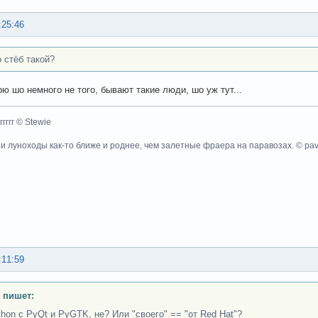
:25:46
о стёб такой?
рю шо немного не того, бывают такие люди, шо уж тут...
ггггггг © Stewie
ои луноходы как-то ближе и роднее, чем залетные фраера на паравозах. © pa
:11:59
 пишет:
thon с PyQt и PyGTK, не? Или "своего" == "от Red Hat"?