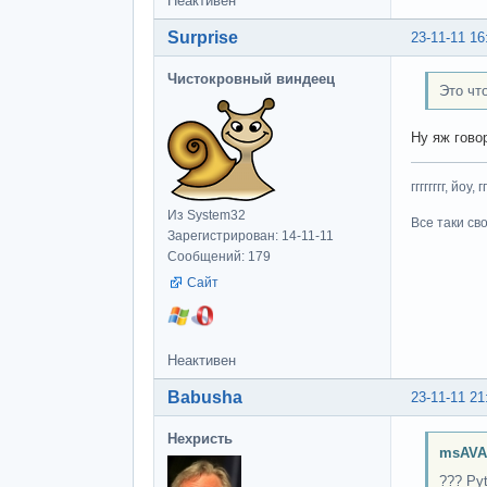
Неактивен
Surprise
23-11-11 16
Чистокровный виндеец
Это чт
Ну яж гово
гггггггг, йоу, 
Из System32
Все таки св
Зарегистрирован: 14-11-11
Сообщений: 179
Сайт
Неактивен
Babusha
23-11-11 21
Нехристь
msAVA
??? Py