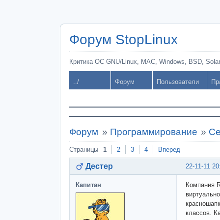
Форум StopLinux
Критика ОС GNU/Linux, MAC, Windows, BSD, Solari
../
Форум
Пользователи
Пр
Форум
»
Программирование
»
Ce
Страницы
1
2
3
4
Вперед
Дестер
22-11-11 20
Капитан
Компания R
виртуально
красношапк
классов. К