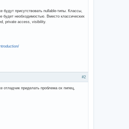
 будут присутствовать nullable-типы. Классы,
 не будет необходимостью. Вместо классических
 private access, visibility.
ntroduction/
#2
же отладчик приделать проблема ох пипец,