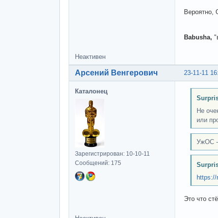
Вероятно, 
Babusha,
"
Неактивен
Арсений Венгерович
23-11-11 16
Каталонец
Surpri
Не оче
или пр
УжОС -
Зарегистрирован: 10-10-11
Сообщений: 175
Surpri
https:/
Это что ст