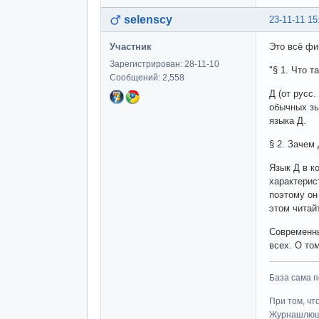
selenscy
23-11-11 15
Участник
Это всё фи
Зарегистрирован: 28-11-10
"§ 1. Что т
Сообщений: 2,558
Д (от русс
обычных зы
языка Д.
§ 2. Зачем
Язык Д в к
характерис
поэтому он
этом читай
Современны
всех. О то
База сама п
При том, чт
Журнашлю