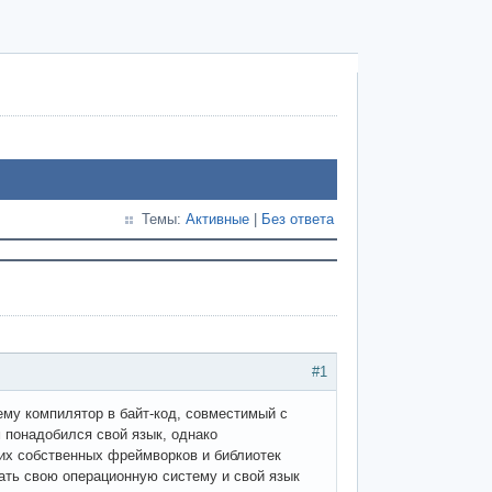
Темы:
Активные
|
Без ответа
#1
ему компилятор в байт-код, совместимый с
м понадобился свой язык, однако
оих собственных фреймворков и библиотек
ать свою операционную систему и свой язык