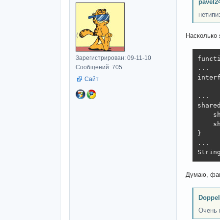
pavel2
нетипи
Насколько 
Зарегистрирован: 09-11-10
funct
Сообщений: 705
...

inter
Сайт
     
...

share
    s
    s
}

...

Strin
Думаю, фан
Doppel
Очень 