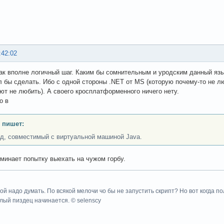
:42:02
так вполне логичный шаг. Каким бы сомнительным и уродским данный язык
 бы сделать. Ибо с одной стороны .NET от MS (которую почему-то не люб
ют не любить). А своего кросплатформенного ничего нету.
о в
 пишет:
од, совместимый с виртуальной машиной Java.
минает попытку выехать на чужом горбу.
вой надо думать. По всякой мелочи чо бы не запустить скрипт? Но вот когда 
олый пиздец начинается. © selenscy