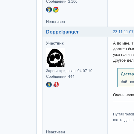
Сообщений: 2,160
Неактивен
Doppelganger
23-11-11 07
Участник
А по мне, 
должен был
уже начина
Другое дел
Зарегистрирован: 04-07-10
Дестер
Сообщений: 444
байт-к
Очень напо
Ну так голо
вот тогда п
Неактивен