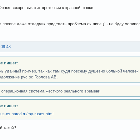
Оракл вскоре выкатит претензии к красной шапке.
в похапе даже отладчик приделать проблема ох пипец" - не буду холивари
:06:48
se пишет:
нь удачный пример, так как там судя повсему душевно больной человек.
одолжение рус ос Горлова АВ.
 операционная система жесткого реального времени
se пишет:
/rus-os.narod.ru/my-rusos.html
ёб такой?