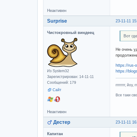
Неактивен
Surprise
23-11-11 15
Чистокровный виндеец
Вот гд
Не очень у
продолжени
https://rus-
https://blogs
Из System32
Зарегистрирован: 14-11-11
Сообщений: 179
гггггггг, йоу, 
Сайт
Все таки св
Неактивен
Дестер
23-11-11 16
Капитан