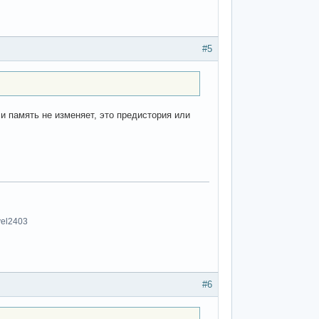
#5
и память не изменяет, это предистория или
vel2403
#6