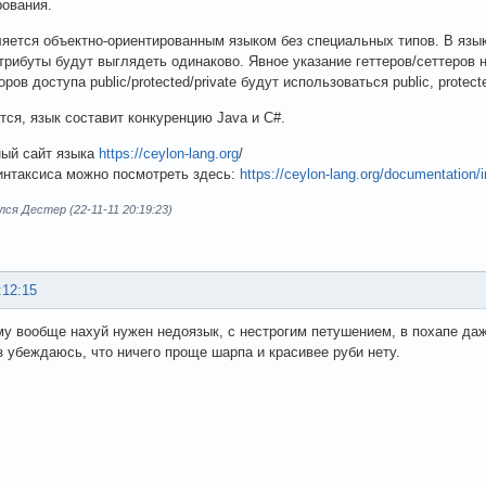
ования.
яется объектно-ориентированным языком без специальных типов. В языке
трибуты будут выглядеть одинаково. Явное указание геттеров/сеттеров
ов доступа public/protected/private будут использоваться public, protected,
тся, язык составит конкуренцию Java и C#.
ый сайт языка
https://ceylon-lang.org
/
нтаксиса можно посмотреть здесь:
https://ceylon-lang.org/documentation/i
ся Дестер (22-11-11 20:19:23)
:12:15
му вообще нахуй нужен недоязык, с нестрогим петушением, в похапе да
з убеждаюсь, что ничего проще шарпа и красивее руби нету.