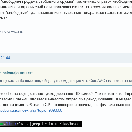
 "свободная продажа свободного оружия", различных справок необходи
магазине и ограничений по использованию взятого оружия больше, чем в
ют "свободным", дальнейшее использование товара тоже называют иск
онял.
и не случайны.
:21:44
n salvataja пишет:
 я путаю, а бравые виндейцы, утверждающие что CoreAVC является анало
bavcodec не осуществляет декодирование HD-видео? Факт в том, что ffm
оэтому CoreAVC является аналогом ffmpeg при декодировании HD-видео
ытаются (вмиг забывая о GPL, опенсорсе и прочем, т.к. фильмы смотреть
um.ubuntu.ru/index.php?topic=98980.0