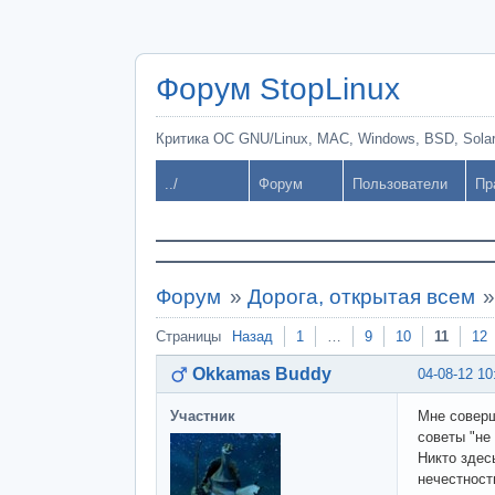
Форум StopLinux
Критика ОС GNU/Linux, MAC, Windows, BSD, Solari
../
Форум
Пользователи
Пр
Форум
»
Дорога, открытая всем
Страницы
Назад
1
…
9
10
11
12
Okkamas Buddy
04-08-12 10
Участник
Мне соверш
советы "не 
Никто здес
нечестност