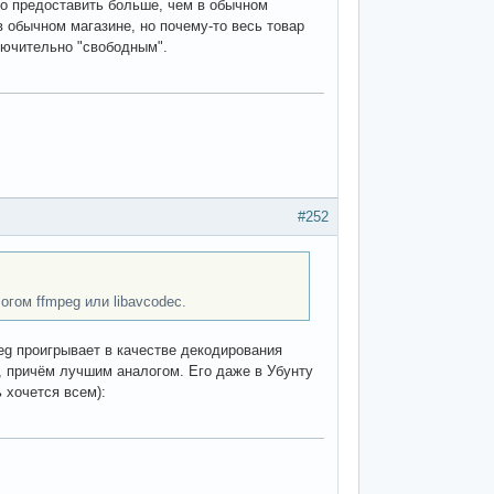
мо предоставить больше, чем в обычном
 обычном магазине, но почему-то весь товар
лючительно "свободным".
#252
гом ffmpeg или libavcodec.
peg проигрывает в качестве декодирования
, причём лучшим аналогом. Его даже в Убунту
 хочется всем):