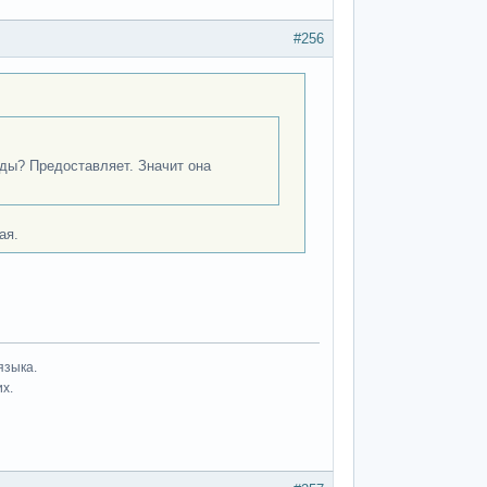
#256
оды? Предоставляет. Значит она
ая.
языка.
их.