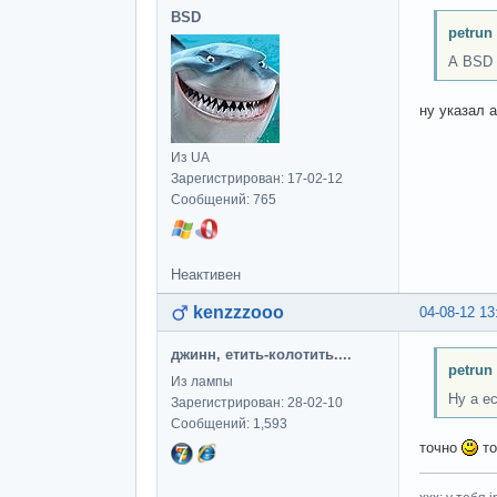
BSD
petrun
А BSD 
ну указал 
Из UA
Зарегистрирован: 17-02-12
Сообщений: 765
Неактивен
kenzzzooo
04-08-12 13
джинн, етить-колотить....
petrun
Из лампы
Ну а е
Зарегистрирован: 28-02-10
Сообщений: 1,593
точно
то