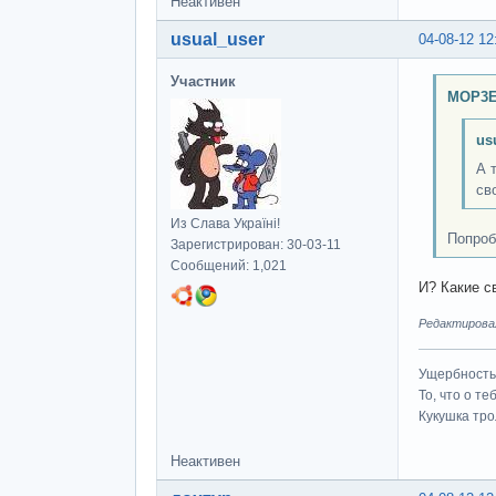
Неактивен
usual_user
04-08-12 12
Участник
MOP3E
us
А 
св
Из Слава Україні!
Попроб
Зарегистрирован: 30-03-11
Сообщений: 1,021
И? Какие с
Редактировал
Ущербность 
То, что о т
Кукушка трол
Неактивен