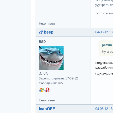
ххх: у тебя i
yyy: iperf?
xxx: Во все
Неактивен
beep
04-08-12 13
BSD
petrun
Ну а е
подумаешь, 
разработчи
Из UA
Скрытый т
Зарегистрирован: 17-02-12
Сообщений: 765
Неактивен
IvanOFF
04-08-12 13