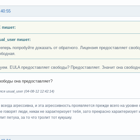
:40:55
 пишет:
ual_user пишет:
теперь попробуйте доказать от обратного. Лицензия предоставляет своб
ободная.
уем. EULA предоставляет свободы? Предоставляет. Значит она свободн
вободы она предоставляет?
ся usual_user (04-08-12 12:42:14)
всегда агрессивна, и эта агрессивность проявляется прежде всего на уровне 
ебе говорят люди, никак не характеризует тебя, зато прекрасно характеризует 
ит петуха, за то что тролит тот кукушку.