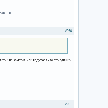
бавятся.
#260
икто и не заметит, или подумает что это один из
#261