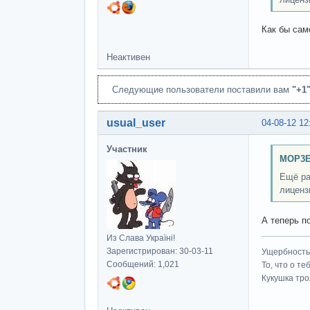
Как бы сам
Неактивен
Следующие пользователи поставили вам
"+1
usual_user
04-08-12 12
Участник
MOP3E
Ещё ра
лиценз
А теперь п
Из Слава Україні!
Зарегистрирован: 30-03-11
Ущербность 
Сообщений: 1,021
То, что о т
Кукушка трол