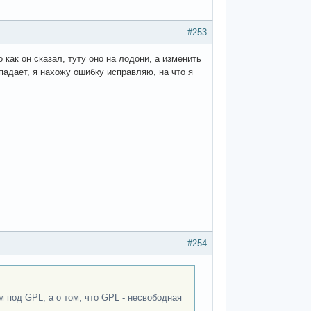
#253
 как он сказал, туту оно на лодони, а изменить
 падает, я нахожу ошибку исправляю, на что я
#254
м под GPL, а о том, что GPL - несвободная