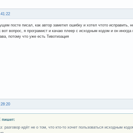
:41:22
ущем посте писал, как автор заметил ошибку и хотел чтото исправить, но
ак вот вопрос, я програмист и качаю плеер с исходным кодом и он иногда
ава, потому что уже есть Тивотизация
:28:20
 пишет:
з: разговор идёт не о том, что кто-то хочет пользоваться исходным кодо
ия.