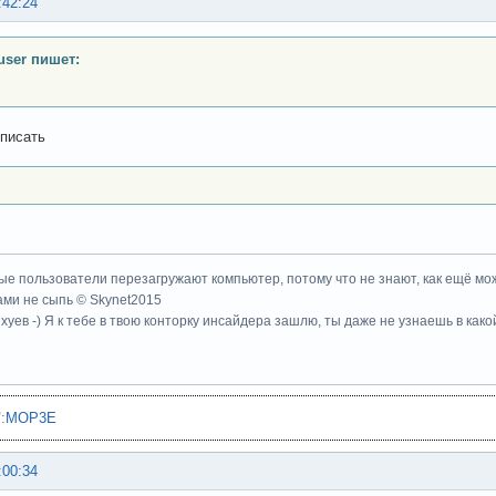
:42:24
user пишет:
писать
ые пользователи перезагружают компьютер, потому что не знают, как ещё мож
ми не сыпь © Skynet2015
хуев -) Я к тебе в твою конторку инсайдера зашлю, ты даже не узнаешь в како
"
:
MOP3E
:00:34