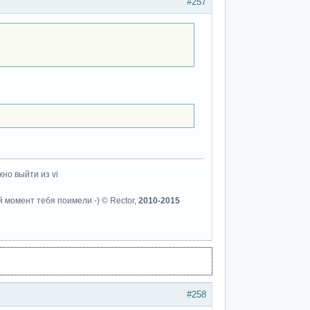
#257
но выйти из vi
й момент тебя поимели -) © Rector,
2010-2015
#258