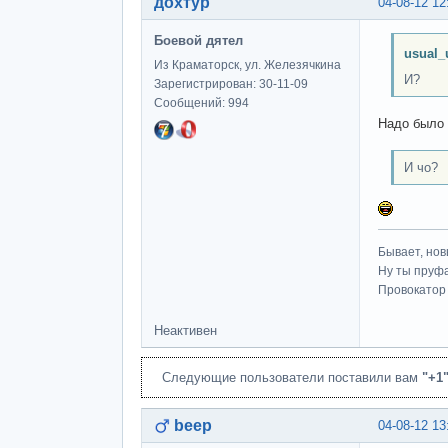
дохтур
04-08-12 12
Боевой дятел
usual_
Из Краматорск, ул. Железячкина
И?
Зарегистрирован: 30-11-09
Сообщений: 994
Надо было 
И чо?
Бывает, нов
Ну ты пруфа
Провокатор 
Неактивен
Следующие пользователи поставили вам
"+1
beep
04-08-12 13