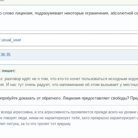
о слово лицензия, подразумевает некоторые ограничения, абсолютной с
"
:
usual_user
:36:35
 пишет:
з: разговор идёт не о том, что кто-то хочет пользоваться исходным кодо
ия. И нас тут очень радует, что напоминание об этом вызывает у местны
опробуйте доказать от обратного. Лицензия предоставляет свободы? Пре
всегда агрессивна, и эта агрессивность проявляется прежде всего на уровне 
ебе говорят люди, никак не характеризует тебя, зато прекрасно характеризует 
ит петуха, за то что тролит тот кукушку.