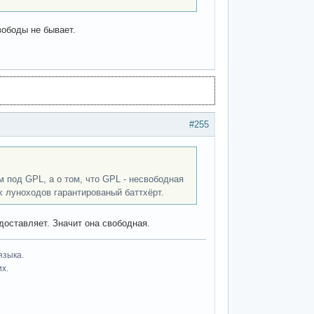
вободы не бывает.
#255
м под GPL, а о том, что GPL - несвободная
х луноходов гарантированый баттхёрт.
доставляет. Значит она свободная.
языка.
их.