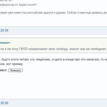
perf есть?
 перфоратор от Apple чтоле?
м мире уже известны российские дороги и дураки. Сейчас к ним еще домены до
:28:39
 пишет:
сли я не хочу? BSD ограничивает мою свободу, значит она не свободная.
будто ктото читает эту лицензию, и гдето в конце про это написать то н
ков, вот пример:
екст
:
:28:58