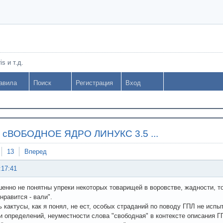
s и т.д.
авила
Поиск
Регистрация
Вход
»
сВОБОДНОЕ ЯДРО ЛИНУКС 3.5 ...
13
Вперед
:17:41
енно не понятны упреки некоторых товарищей в воровстве, жадности, то
нравится - вали".
ь кактусы, как я понял, не ест, особых страданий по поводу ГПЛ не исп
и определений, неуместности слова "свободная" в контексте описания Г