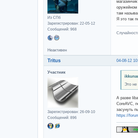
магазинчик
оружейном 
там называ
Из СПб
Я это так п
Зарегистрирован: 22-05-12
Сообщений: 968
Случайност
Неактивен
Tritus
04-08-12 10
Участник
ikkuna
Это не
А разве li
CoreAVC, п
засунуть п
Зарегистрирован: 26-09-10
https://for
Сообщений: 896