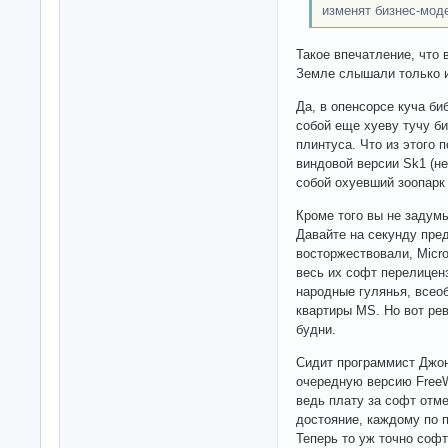
изменят бизнес-мод
Такое впечатление, что 
Земле слышали только и
Да, в опенсорсе куча би
собой еще хуеву тучу би
плинтуса. Что из этого 
виндовой версии Sk1 (не
собой охуевший зоопарк
Кроме того вы не задум
Давайте на секунду пре
восторжествовали, Micros
весь их софт перелицен
народные гулянья, всео
квартиры MS. Но вот ре
будни.
Сидит программист Джон
очередную версию FreeW
ведь плату за софт отм
достояние, каждому по 
Теперь то уж точно соф