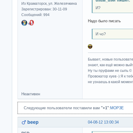
usual_user пишет:
Из Краматорск, ул. Железячкина
И?
Зарегистрирован: 30-11-09
Сообщений: 994
Надо было писать
И чо?
Бывает, новые пользовате
знают, как ещё можно выйт
Ну ты пруфами не сыпь ©
Провокатор хуев -) Я к те
не узнаешь в какой момент
Неактивен
Следующие пользователи поставили вам
"+1"
:
MOP3E
beep
04-08-12 13:00:34