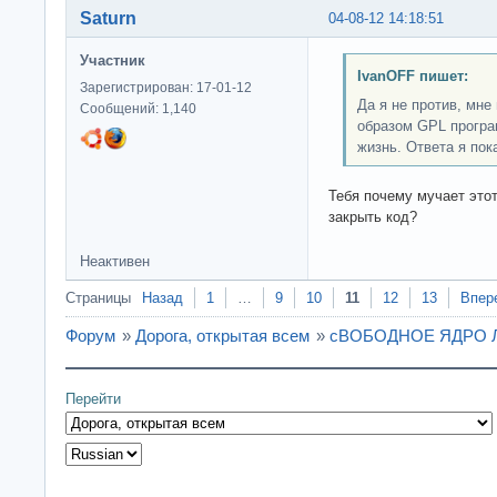
Saturn
04-08-12 14:18:51
Участник
IvanOFF пишет:
Зарегистрирован: 17-01-12
Да я не против, мне
Сообщений: 1,140
образом GPL програ
жизнь. Ответа я пок
Тебя почему мучает этот
закрыть код?
Неактивен
Страницы
Назад
1
…
9
10
11
12
13
Впер
Форум
»
Дорога, открытая всем
»
сВОБОДНОЕ ЯДРО ЛИ
Перейти