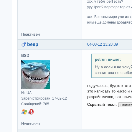
ххх: у тебя iperf есть?
yyy: iperf? перфоратор от
xxx: Во всем мире уже изв
ним еще домены добавятс
Неактивен
beep
04-08-12 13:28:39
BSD
petrun пишет:
Ну а если я не хочу
значит она не свобо
подумаешь, будто ктото 
это написать то никто и 
Из UA
разработчиков, вот прим
Зарегистрирован: 17-02-12
Сообщений: 765
Скрытый текст
:
Неактивен