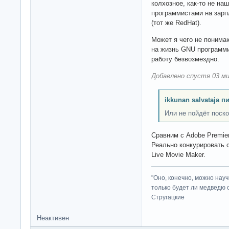
колхозное, как-то не на
программистами на зарп
(тот же RedHat).
Может я чего не понимаю
на жизнь GNU программи
работу безвозмездно.
Добавлено спустя 03 ми
ikkunan salvataja п
Или не пойдёт поско
Сравним с Adobe Premier
Реально конкурировать 
Live Movie Maker.
"Оно, конечно, можно нау
только будет ли медведю от
Стругацкие
Неактивен