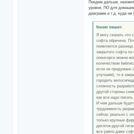
Поедем дальше, назовит
уровня, ПО для домашне
диаграмм и т.д. куда ни
fooser пишет:
Я могу сказать что 
софта обречена. По
появляется разница 
закрытого софта по
опенсорсе можно во
количеством библиот
если не придумано 
улучшим), то в закр
городить велосипед
сложность разработк
другой стороны сниж
как все надо писать
И чем дальше будет
трудоемкость разра
сейчас реально с оп
только крупные фирм
десяток-другой гига
все равно даже соф