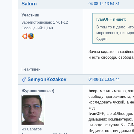
Saturn
04-08-12 13:54:31
Участник
IvanOFF пишет:
Зарегистрирован: 17-01-12
В том то и дело, чт
Сообщений: 1,140
мороженого, ни пир
будет.
Зачем кидатся в крайнос
и есть свобода, свобода
Неактивен
SemyonKozakov
04-08-12 13:54:44
Журнашлюшка :)
beep
, менять можно, за
свободу программиста, 
исследовать чужой, а не
код.
IvanOFF
, LibreOffice д
домашних компьютерах, 
никогда не купил бы. GI
Из Саратов
Видимо, нет, виндовые б