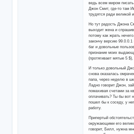
ведь всем миром писать
Джон Смит, где-то там И
трудятся ради великой и
Но тут радость Джона С
выходит жена и спрашива
потому как жрать нечего
закончу версию 99.0.0.1
баг и довольные пользо
признание моих выдающи
(протягивает мятые 5 $)
И только довольный Джон
снова оказалась омрачен
папа, через неделю в шк
Ладно говорит Джон, зай
помахивая счетами за кв
оплачивать? Ты бы вот н
пошел бы к соседу, у не
работу.
Припертый обстоятельс
окружающими его великой
говорит, Билл, нужна мн