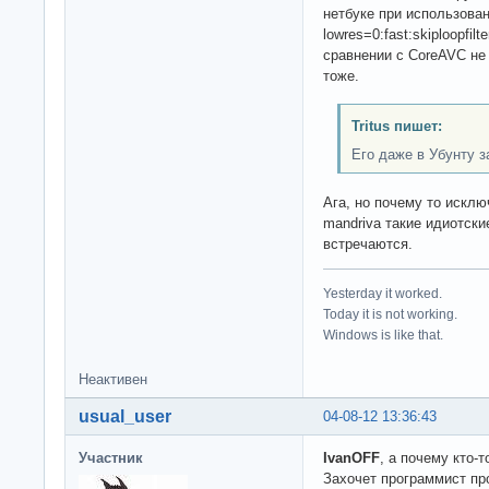
нетбуке при использован
lowres=0:fast:skiploopfil
сравнении с CoreAVC не 
тоже.
Tritus пишет:
Его даже в Убунту 
Ага, но почему то исклю
mandriva такие идиотски
встречаются.
Yesterday it worked.
Today it is not working.
Windows is like that.
Неактивен
usual_user
04-08-12 13:36:43
Участник
IvanOFF
, а почему кто-
Захочет программист пр