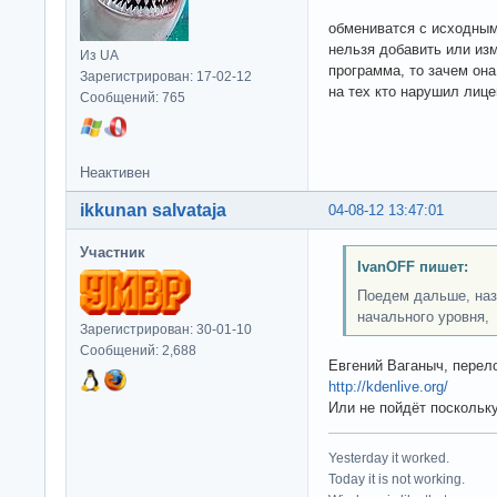
обмениватся с исходным
нельзя добавить или из
Из UA
программа, то зачем она
Зарегистрирован: 17-02-12
на тех кто нарушил лиц
Сообщений: 765
Неактивен
ikkunan salvataja
04-08-12 13:47:01
Участник
IvanOFF пишет:
Поедем дальше, наз
начального уровня,
Зарегистрирован: 30-01-10
Сообщений: 2,688
Евгений Ваганыч, перело
http://kdenlive.org/
Или не пойдёт поскольк
Yesterday it worked.
Today it is not working.