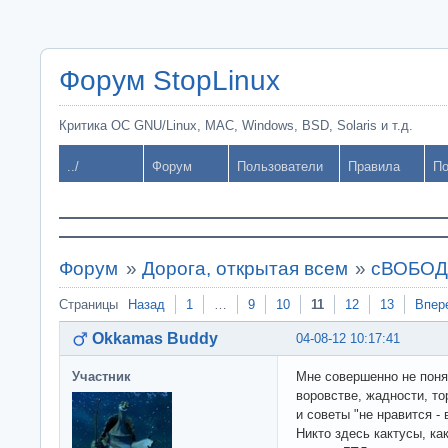
Форум StopLinux
Критика ОС GNU/Linux, MAC, Windows, BSD, Solaris и т.д.
../
Форум
Пользователи
Правила
По
Форум
»
Дорога, открытая всем
»
сВОБОДН
Страницы
Назад
1
…
9
10
11
12
13
Впер
Okkamas Buddy
04-08-12 10:17:41
Участник
Мне совершенно не поня
воровстве, жадности, то
и советы "не нравится - 
Никто здесь кактусы, как