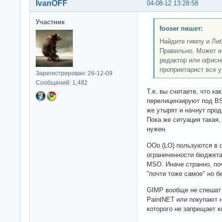
IvanOFF
04-08-12 13:28:58
Участник
fooser пишет:
Найдите гимпу и Ли
Правильно. Может и
редактор или офисн
проприетарист все у
Зарегистрирован: 26-12-09
Сообщений: 1,482
Т.е. вы считаете, что к
перелицензируют под BSD
же утырят и начнут прод
Пока же ситуация такая,
нужен.
ООо (LO) пользуются в 
ограниченности бюджета
MSO. Иначе странно, по
"почти тоже самое" но б
GIMP вообще не спешат 
PaintNET или покупают 
которого не запрещает 