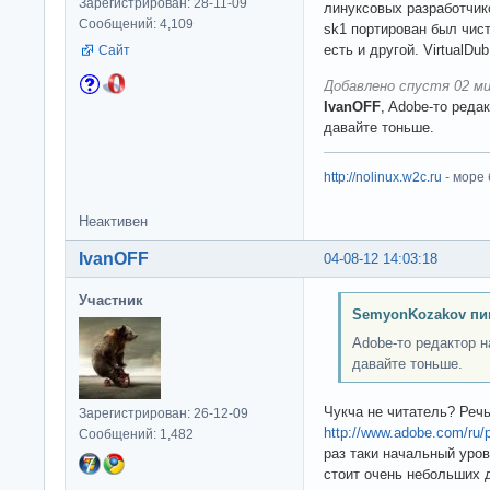
Зарегистрирован: 28-11-09
линуксовых разработчико
Сообщений: 4,109
sk1 портирован был чист
есть и другой. VirtualDu
Сайт
Добавлено спустя 02 ми
IvanOFF
, Adobe-то реда
давайте тоньше.
http://nolinux.w2c.ru
- море
Неактивен
IvanOFF
04-08-12 14:03:18
Участник
SemyonKozakov пи
Adobe-то редактор 
давайте тоньше.
Чукча не читатель? Речь
Зарегистрирован: 26-12-09
http://www.adobe.com/ru/p
Сообщений: 1,482
раз таки начальный уров
стоит очень небольших д