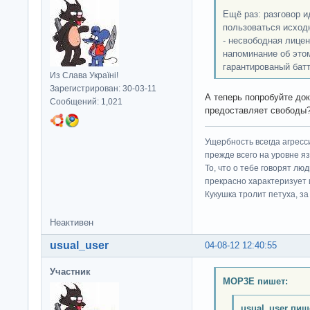
Ещё раз: разговор ид
пользоваться исход
- несвободная лицен
напоминание об это
гарантированый батт
Из Слава Україні!
Зарегистрирован: 30-03-11
А теперь попробуйте док
Сообщений: 1,021
предоставляет свободы?
Ущербность всегда агресс
прежде всего на уровне яз
То, что о тебе говорят люд
прекрасно характеризует 
Кукушка тролит петуха, за 
Неактивен
usual_user
04-08-12 12:40:55
Участник
MOP3E пишет:
usual_user пиш