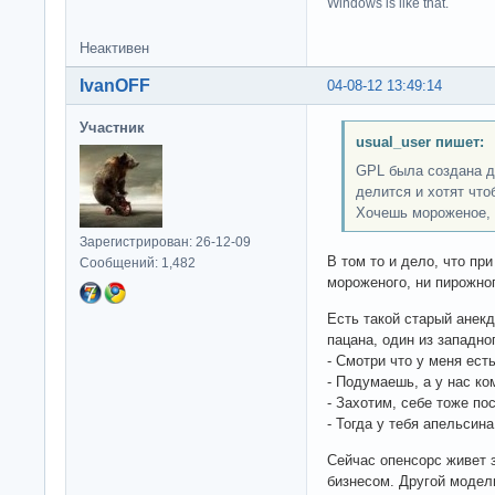
Windows is like that.
Неактивен
IvanOFF
04-08-12 13:49:14
Участник
usual_user пишет:
GPL была создана д
делится и хотят что
Хочешь мороженое, 
Зарегистрирован: 26-12-09
В том то и дело, что пр
Сообщений: 1,482
мороженого, ни пирожно
Есть такой старый анекд
пацана, один из западно
- Смотри что у меня ест
- Подумаешь, а у нас к
- Захотим, себе тоже по
- Тогда у тебя апельсина
Сейчас опенсорс живет 
бизнесом. Другой модели