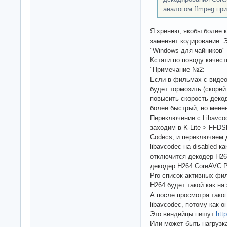
аналогом ffmpeg пр
Я хренею, якобы более 
заменяет кодирование. Э
"Windows для чайников" 
Кстати по поводу качест
"Примечание №2:
Если в фильмах с виде
будет тормозить (скорей
повысить скорость деко
более быстрый, но мене
Переключение с Libavco
заходим в K-Lite > FFDSh
Codecs, и переключаем 
libavcodec на disabled к
отключится декодер H26
декодер H264 CoreAVC 
Pro список активных фи
H264 будет такой как на 
А после просмотра тако
libavcodec, потому как 
Это виндейцы пишут
htt
Или может быть нагрузк