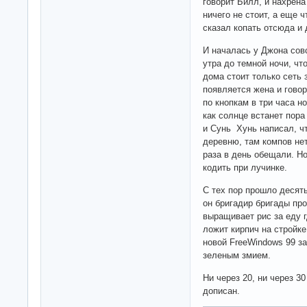
говорит Билл, и нахрена
ничего не стоит, а еще 
сказал копать отсюда и 
И началась у Джона совс
утра до темной ночи, что
дома стоит только сеть 
появляется жена и говор
по кнопкам в три часа н
как солнце встанет пора
и Сунь Хунь написал, чт
деревню, там компов нет
раза в день обещали. Но
кодить при лучинке.
С тех пор прошло десять
он бригадир бригады пр
выращивает рис за еду г
ложит кирпич на стройке
новой FreeWindows 99 з
зеленым змием.
Ни через 20, ни через 3
дописан.