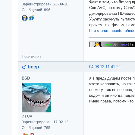
Факт в том, что ffmpeg 
Зарегистрирован: 26-09-10
CoreAVC, поэтому CoreA
Сообщений: 896
декодировании HD-видео
Убунту засунуть пытаютс
прочем, т.к. фильмы смо
http://forum.ubuntu.ru/in
Неактивен
beep
04-08-12 11:41:22
BSD
я в предыдущем посте п
чтото исправить, но как 
не могу. так вот вопрос
кодом и он иногда падае
имею права, потому что 
Из UA
Зарегистрирован: 17-02-12
Сообщений: 765