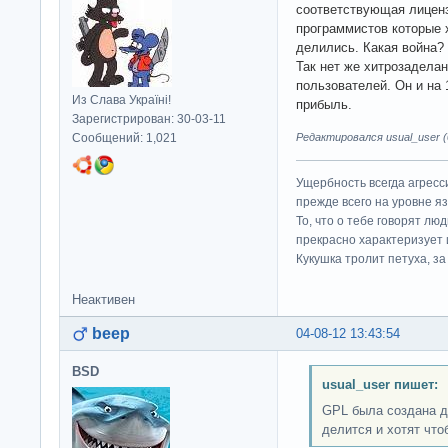
соответствующая лиценз
программистов которые х
делились. Какая война?
Так нет же хитрозадела
пользователей. Он и на
Из Слава Україні!
прибыль.
Зарегистрирован: 30-03-11
Сообщений: 1,021
Редактировался usual_user (0
Ущербность всегда агресс
прежде всего на уровне яз
То, что о тебе говорят люд
прекрасно характеризует 
Кукушка тролит петуха, за 
Неактивен
beep
04-08-12 13:43:54
BSD
usual_user пишет:
GPL была создана д
делится и хотят что