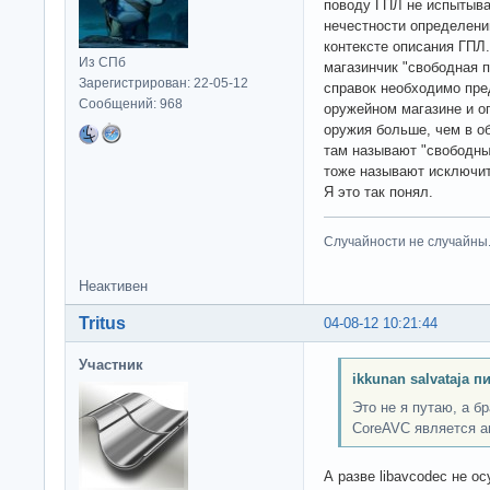
поводу ГПЛ не испытыва
нечестности определени
контексте описания ГПЛ.
Из СПб
магазинчик "свободная 
Зарегистрирован: 22-05-12
справок необходимо пре
Сообщений: 968
оружейном магазине и о
оружия больше, чем в об
там называют "свободны
тоже называют исключит
Я это так понял.
Случайности не случайны
Неактивен
Tritus
04-08-12 10:21:44
Участник
ikkunan salvataja п
Это не я путаю, а 
CoreAVC является ан
А разве libavcodec не 