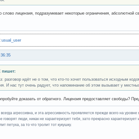
о слово лицензия, подразумевает некоторые ограничения, абсолютной с
"
:
usual_user
:36:35
 пишет:
з: разговор идёт не о том, что кто-то хочет пользоваться исходным кодо
ия. И нас тут очень радует, что напоминание об этом вызывает у местны
опробуйте доказать от обратного. Лицензия предоставляет свободы? Пре
всегда агрессивна, и эта агрессивность проявляется прежде всего на уровне 
ебе говорят люди, никак не характеризует тебя, зато прекрасно характеризует 
ит петуха, за то что тролит тот кукушку.