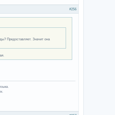
#256
оды? Предоставляет. Значит она
ая.
языка.
их.