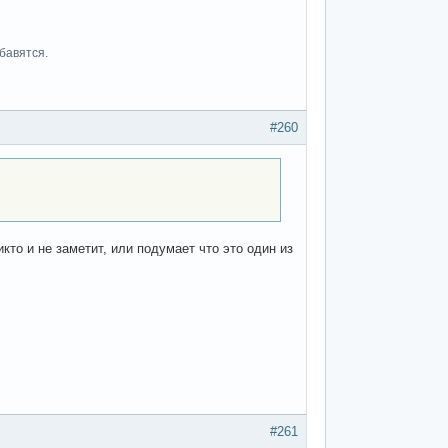
бавятся.
#260
икто и не заметит, или подумает что это один из
#261