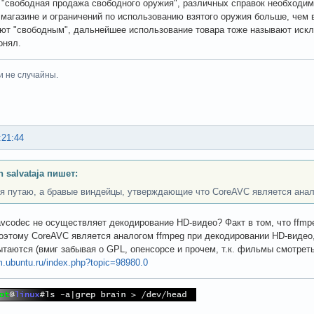
 "свободная продажа свободного оружия", различных справок необходи
магазине и ограничений по использованию взятого оружия больше, чем в
ют "свободным", дальнейшее использование товара тоже называют иск
онял.
и не случайны.
:21:44
n salvataja пишет:
 я путаю, а бравые виндейцы, утверждающие что CoreAVC является анало
bavcodec не осуществляет декодирование HD-видео? Факт в том, что ffm
оэтому CoreAVC является аналогом ffmpeg при декодировании HD-видео
ытаются (вмиг забывая о GPL, опенсорсе и прочем, т.к. фильмы смотреть
um.ubuntu.ru/index.php?topic=98980.0