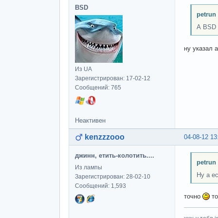
BSD
petrun
А BSD 
ну указал 
Из UA
Зарегистрирован: 17-02-12
Сообщений: 765
Неактивен
kenzzzooo
04-08-12 13
джинн, етить-колотить....
petrun
Из лампы
Ну а е
Зарегистрирован: 28-02-10
Сообщений: 1,593
точно
то