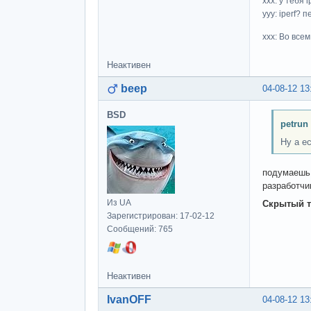
ххх: у тебя i
yyy: iperf?
xxx: Во все
Неактивен
beep
04-08-12 13
BSD
petrun
Ну а е
подумаешь, 
разработчи
Из UA
Скрытый т
Зарегистрирован: 17-02-12
Сообщений: 765
Неактивен
IvanOFF
04-08-12 13