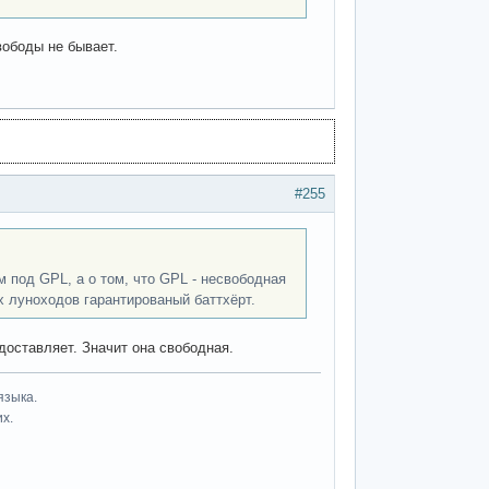
вободы не бывает.
#255
м под GPL, а о том, что GPL - несвободная
х луноходов гарантированый баттхёрт.
доставляет. Значит она свободная.
языка.
их.