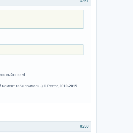
#257
но выйти из vi
й момент тебя поимели -) © Rector,
2010-2015
#258