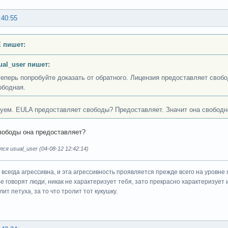
:40:55
 пишет:
ual_user пишет:
теперь попробуйте доказать от обратного. Лицензия предоставляет своб
ободная.
уем. EULA предоставляет свободы? Предоставляет. Значит она свободн
вободы она предоставляет?
ся usual_user (04-08-12 12:42:14)
всегда агрессивна, и эта агрессивность проявляется прежде всего на уровне 
ебе говорят люди, никак не характеризует тебя, зато прекрасно характеризует 
ит петуха, за то что тролит тот кукушку.