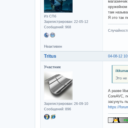
магазинчик
оружейном 
там называ
Из СПб
Я это так п
Зарегистрирован: 22-05-12
Сообщений: 968
Случайност
Неактивен
Tritus
04-08-12 10
Участник
ikkuna
Это не
А разве li
CoreAVC, п
засунуть п
Зарегистрирован: 26-09-10
https://for
Сообщений: 896