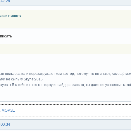
:42:24
user пишет:
писать
ые пользователи перезагружают компьютер, потому что не знают, как ещё мож
ми не сыпь © Skynet2015
хуев -) Я к тебе в твою конторку инсайдера зашлю, ты даже не узнаешь в како
"
:
MOP3E
:00:34