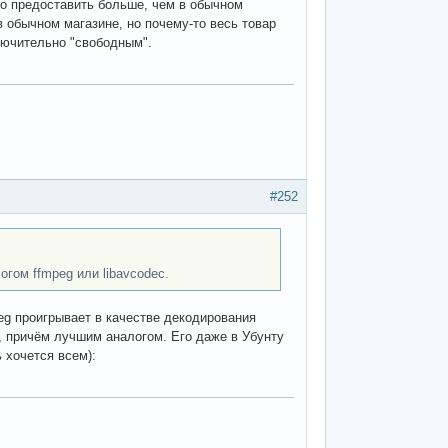
мо предоставить больше, чем в обычном
 обычном магазине, но почему-то весь товар
лючительно "свободным".
#252
гом ffmpeg или libavcodec.
peg проигрывает в качестве декодирования
, причём лучшим аналогом. Его даже в Убунту
 хочется всем):