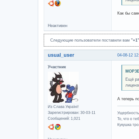
Как бы сам
Неактивен
Следующие пользователи поставили вам
"+1
usual_user
04-08-12 12
Участник
MOP3E
Ещё ра
лиценз
А теперь п
Из Слава Україні!
Зарегистрирован: 30-03-11
Ущербность 
Сообщений: 1,021
То, что о т
Кукушка трол