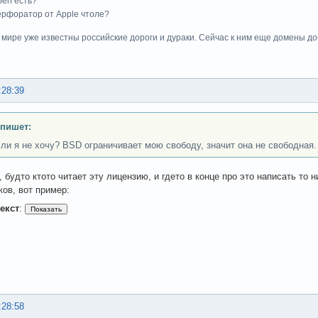
perf есть?
 перфоратор от Apple чтоле?
м мире уже известны российские дороги и дураки. Сейчас к ним еще домены до
:28:39
 пишет:
сли я не хочу? BSD ограничивает мою свободу, значит она не свободная.
будто ктото читает эту лицензию, и гдето в конце про это написать то н
ков, вот пример:
екст
:
:28:58