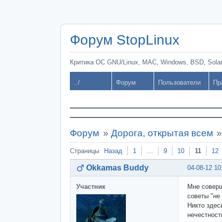
Форум StopLinux
Критика ОС GNU/Linux, MAC, Windows, BSD, Solari
../
Форум
Пользователи
Пр
Форум
»
Дорога, открытая всем
Страницы
Назад
1
…
9
10
11
12
Okkamas Buddy
04-08-12 10
Участник
Мне соверш
советы "не 
Никто здес
нечестност