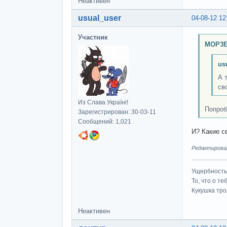
Неактивен
usual_user
04-08-12 12
Участник
MOP3E
us
А 
св
Из Слава Україні!
Попроб
Зарегистрирован: 30-03-11
Сообщений: 1,021
И? Какие с
Редактировал
Ущербность 
То, что о т
Кукушка трол
Неактивен