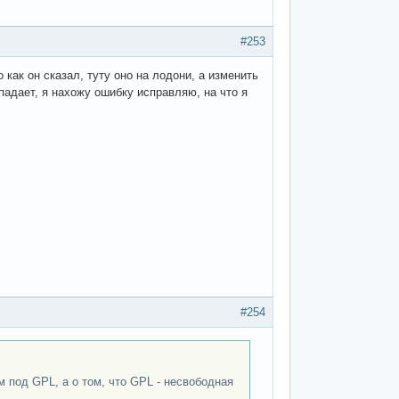
#253
 как он сказал, туту оно на лодони, а изменить
 падает, я нахожу ошибку исправляю, на что я
#254
м под GPL, а о том, что GPL - несвободная