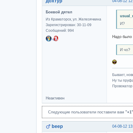
дохтур
04-08-12 12
Боевой дятел
usual_
Из Краматорск, ул. Железячкина
И?
Зарегистрирован: 30-11-09
Сообщений: 994
Надо было 
И чо?
Бывает, нов
Ну ты пруфа
Провокатор 
Неактивен
Следующие пользователи поставили вам
"+1
beep
04-08-12 13