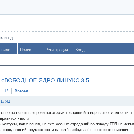
s и т.д.
авила
Поиск
Регистрация
Вход
»
сВОБОДНОЕ ЯДРО ЛИНУКС 3.5 ...
13
Вперед
:17:41
енно не понятны упреки некоторых товарищей в воровстве, жадности, то
нравится - вали".
ь кактусы, как я понял, не ест, особых страданий по поводу ГПЛ не исп
и определений, неуместности слова "свободная" в контексте описания Г