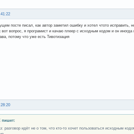
:41:22
ущем посте писал, как автор заметил ошибку и хотел чтото исправить, но
ак вот вопрос, я програмист и качаю плеер с исходным кодом и он иногда
ава, потому что уже есть Тивотизация
:28:20
 пишет:
з: разговор идёт не о том, что кто-то хочет пользоваться исходным кодо
ия.