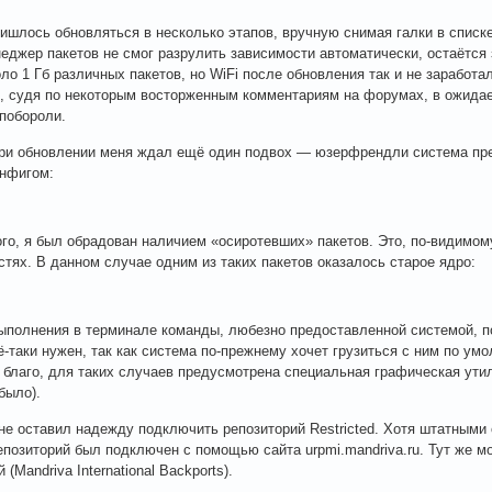
ишлось обновляться в несколько этапов, вручную снимая галки в списке
еджер пакетов не смог разрулить зависимости автоматически, остаётся
оло 1 Гб различных пакетов, но WiFi после обновления так и не заработа
о, судя по некоторым восторженным комментариям на форумах, в ожида
 побороли.
ри обновлении меня ждал ещё один подвох — юзерфрендли система пр
онфигом:
го, я был обрадован наличием «осиротевших» пакетов. Это, по-видимом
стях. В данном случае одним из таких пакетов оказалось старое ядро:
ыполнения в терминале команды, любезно предоставленной системой, по
ё-таки нужен, так как система по-прежнему хочет грузиться с ним по у
, благо, для таких случаев предусмотрена специальная графическая утил
было).
 не оставил надежду подключить репозиторий Restricted. Хотя штатными
епозиторий был подключен с помощью сайта urpmi.mandriva.ru. Тут же 
 (Mandriva International Backports).