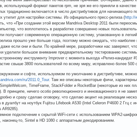
в, использующий формат пакетов rpm, не зря же его приняли в качестве 
inux традиционно включается в число дистрибутивов для начинающего по
х утилит для настройки системы. Из официального пресс-релиза (
http:/
ть, что «При создании этой версии Mandriva Desktop 2011 были переос
мпьютер, что воплотилось в разработке совершенно новых пользователь
ли получают современную операционную систему, упакованную в легкий,
релиза прошло уже больше года, поэтому можно ожидать, что наиболее 
 даже если они и были. По крайней мере, разработчики нас заверяют, чт
ки уделили большое внимание предварительному тестированию системы
встроенному инструменту Improver с момента выхода «Релиз-кандидат #
астие свыше 3800 пользователей по всему миру, исправлено более 500 о
окружении и софте, используемом по умолчанию в дистрибутиве, можно л
.mandriva.com/ru/2011.0_Tour
. Там же описаны некоторые фичи, характерны
 SimpleWelcom, TimeFrame, StackFolder и RocketBar (некоторые из них п
. В принципе, ничего особо революционного и инновационного я не зам
дробно и сразу сделаю оговорку, что сделаю акцент на реализации неск
 в дуалбут на ноутбук Fujitsu Lifebook A530 (Intel Celeron P4600 2 Ггц с
s AR9285).
емное подключение к скрытой WiFi-сети с использованием WPA2-шифро
, наконец-то, Sintel в HD 1080 с аппаратным декодированием.