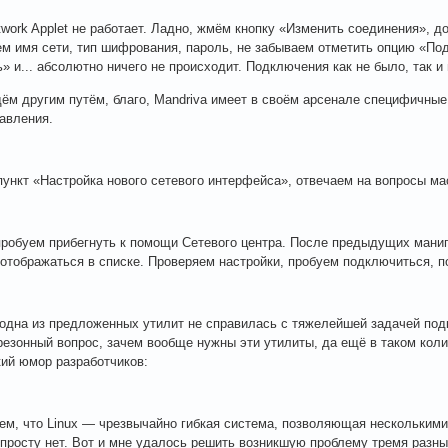
twork Applet не работает. Ладно, жмём кнопку «Изменить соединения», 
м имя сети, тип шифрования, пароль, не забываем отметить опцию «По
» и... абсолютно ничего не происходит. Подключения как не было, так и 
дём другим путём, благо, Mandriva имеет в своём арсенале специфичные
авления.
ункт «Настройка нового сетевого интерфейса», отвечаем на вопросы маст
пробуем прибегнуть к помощи Сетевого центра. После предыдущих манип
 отображаться в списке. Проверяем настройки, пробуем подключиться, 
 одна из предложенных утилит не справилась с тяжелейшей задачей под
резонный вопрос, зачем вообще нужны эти утилиты, да ещё в таком коли
кий юмор разработчиков:
ем, что Linux — чрезвычайно гибкая система, позволяющая нескольким
просту нет. Вот и мне удалось решить возникшую проблему тремя разны