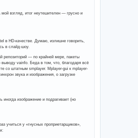
мой взгляд, итог неутешителен — грусно и
el в HD-качестве. Думаю, излишне говорить,
сь в слайд-шоу.
й репозиторий — по крайней мере, пакеты
о выводу vainfo. Беда в том, что, благодаря всё
те со штатным smplayer. Mplayer-gui к mplayer-
синхрон звука и изображения, о загрузке
ь иногда изображение и подрагивает (но
раз учиться у «гнусных проприетарщиков»,
к: