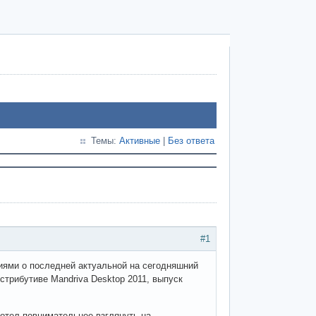
Темы:
Активные
|
Без ответа
#1
иями о последней актуальной на сегодняшний
стрибутиве Mandriva Desktop 2011, выпуск
хотел повнимательнее взглянуть на