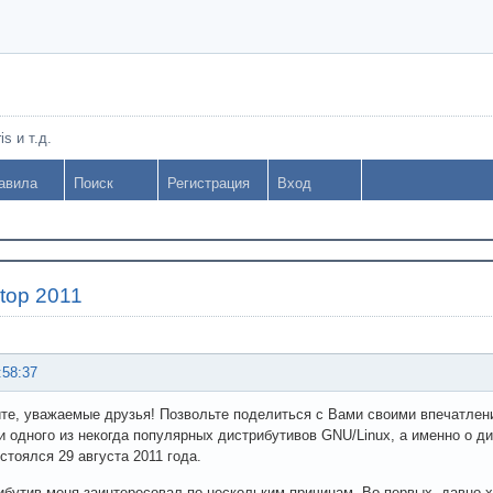
s и т.д.
авила
Поиск
Регистрация
Вход
top 2011
:58:37
те, уважаемые друзья! Позвольте поделиться с Вами своими впечатлен
и одного из некогда популярных дистрибутивов GNU/Linux, а именно о ди
остоялся 29 августа 2011 года.
ибутив меня заинтересовал по нескольким причинам. Во-первых, давно 