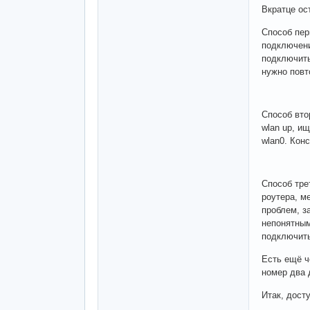
Вкратце ос
Способ пер
подключени
подключить
нужно повт
Способ вто
wlan up, ищ
wlan0. Конс
Способ тре
роутера, м
проблем, з
непонятным
подключить
Есть ещё ч
номер два 
Итак, дост