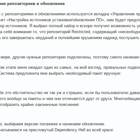
ие репозиториев и обновление
 с репозиториями и обновлениями используется вкладка «Управление п
нкт «Настройка источников установки/обновления ПО», нам будет предл
ор источников. Я выбрал полный набор и вскоре получил возможность ув
а себя внимание то, что репозиторий Restricted, содержащий «несвобо
 его завершилась неудачей и полнейшим крушением надежд послушать
 мере, другие нужные репозитории подключены, поэтому смело начинаю
том этапе меня ожидал один из самых, на мой взгляд, провальных подв
Система предложила мне выбрать необходимый пакет вручную:
бе это обстоятельство не так уж и страшно, если бы пользователю давал
 это вообще за пакеты и чем они отличаются друг от друга. Многообещ
отобразить крайне лаконичные пояснения:
о, выбираем версию посвежее и начинаем обновление.
е натыкаемся на пресловутый Dependency Hell во всей красе: