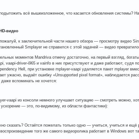
подытожить всё вышеизложенное, что касается обновления системы? На 
HD-видео
пожалуй, к заключительной части нашего обзора — просмотру видео Sint
тановленный Smplayer не справился с этой задачей — видео превратило
ельных моментов Mandriva отмечу достаточно, на первый взгляд, богаты
pi, vaapi-driver-i965 и vainfo в них присутствуют и даже работают, судя п
endency Hell, при установке mplayer-vaapi удаляется пакет mplayer вмес
тает ужасно, выдаёт ошибку «Unsupported pixel format», наблюдается рас
 даже вспоминать не хочется:
yer-vaapi из консоли немного улучшает ситуацию — смотреть можно, хот
 ускорение — это, по-видимому, из области фантастики):
жно сказать? Остаётся пожелать только одно — учиться, учиться и ещё 
 воспроизведение того же самого видеоролика работает в Windows вот та