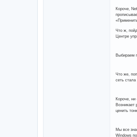
Короче, Ne
прописывае
«Применить
Что ж, пой
Центре упр
Выбираем п
Что же, по
сеть стала
Короче, ни
Возникает 
ценить тон
Мы все зна
Windows по