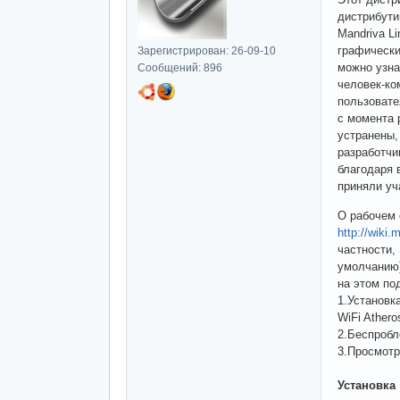
дистрибути
Mandriva L
графически
Зарегистрирован: 26-09-10
можно узна
Сообщений: 896
человек-ко
пользовате
с момента 
устранены,
разработчи
благодаря 
приняли уч
О рабочем 
http://wiki
частности,
умолчанию)
на этом по
1.Установка
WiFi Athero
2.Беспробл
3.Просмотр
Установка