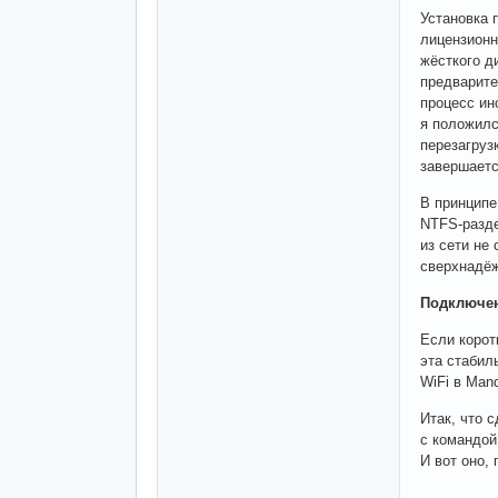
Установка 
лицензионн
жёсткого д
предварите
процесс ин
я положилс
перезагруз
завершаетс
В принципе
NTFS-разде
из сети не
сверхнадёж
Подключен
Если корот
эта стабил
WiFi в Man
Итак, что 
с командой
И вот оно,