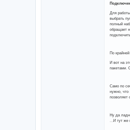
Подключен
Для работы
выбрать пу
полный наб
обращает н
подключить
По крайней
И вот на э
пакетами. 
Само по се
нужно, что
позволяет 
Ну да ладн
...И тут ж