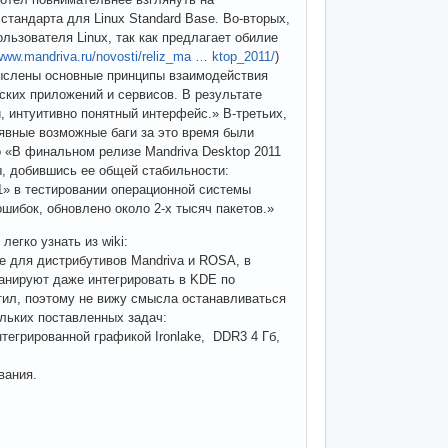
стандарта для Linux Standard Base. Во-вторых,
льзователя Linux, так как предлагает обилие
/www.mandriva.ru/novosti/reliz_ma … ktop_2011/
)
мыслены основные принципы взаимодействия
ских приложений и сервисов. В результате
 интуитивно понятный интерфейс.» В-третьих,
явные возможные баги за это время были
о «В финальном релизе Mandriva Desktop 2011
, добившись ее общей стабильности:
1» в тестировании операционной системы
шибок, обновлено около 2-х тысяч пакетов.»
егко узнать из wiki:
е для дистрибутивов Mandriva и ROSA, в
ланируют даже интегрировать в KDE по
етил, поэтому не вижу смысла останавливаться
ольких поставленных задач:
 интегрированной графикой Ironlake, DDR3 4 Гб,
вания.