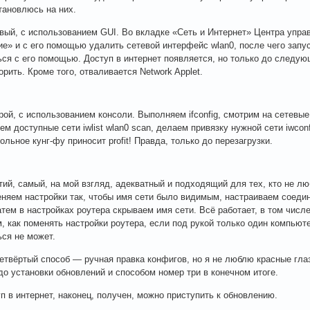
тановлюсь на них.
вый, с использованием GUI. Во вкладке «Сеть и Интернет» Центра упра
е» и с его помощью удалить сетевой интерфейс wlan0, после чего запус
ся с его помощью. Доступ в интернет появляется, но только до следую
орить. Кроме того, отваливается Network Applet.
рой, с использованием консоли. Выполняем ifconfig, смотрим на сетевы
ем доступные сети iwlist wlan0 scan, делаем привязку нужной сети iwconf
ольное кунг-фу приносит рrofit! Правда, только до перезагрузки.
тий, самый, на мой взгляд, адекватный и подходящий для тех, кто не лю
еняем настройки так, чтобы имя сети было видимым, настраиваем соедин
атем в настройках роутера скрываем имя сети. Всё работает, в том числе
, как поменять настройки роутера, если под рукой только один компьюте
ся не может.
етвёртый способ — ручная правка конфигов, но я не люблю красные гла
до установки обновлений и способом номер три в конечном итоге.
уп в интернет, наконец, получен, можно приступить к обновлению.