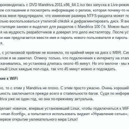
производилась с DVD Mandriva.2011.x86_64.1.iso без запуска в Live-режи
ое соглашение и посмотреть информацию о релизе, которая почему-то на
иска меня предупредили, что изменение размера NTFS-раздела может п
льно воспользоваться утилитой chkdsk и дефрагментировать диск. Я вня
сталяции заново и выделил для разделов с Mandriva 100 Гб. Можно было
я на мудрость разработчиков и доверил это дело инсталятору. После у
ки нам предлагается ввести имя и пароль нового пользователя и пароль
я.
, с установкой проблем не возникло, по крайней мере на диск с MBR. Си
лом я не заметил. Отмечу только, что подключения к интернету на этап
 скачивались, но установка длилась около 45 минут. Но это мелочи - мы
ный Linux каждые пол-года, так что 45 минут можно и подождать.
ие к WiFi
ко, то с этим у Mandriva не плохо. С этим просто ужасно. Очень хороши
ьность заключается прежде всего в стабильности багов. Судя по инфор
driva уже не один год, но она по-прежнему актуальна.
сделает новичок, впервые установивший Linux, чтобы подключиться к WiF
 «man ifconfig», а попытается использовать виджет «Управление сетью»
 первое открытие увлекательного мира Linux!