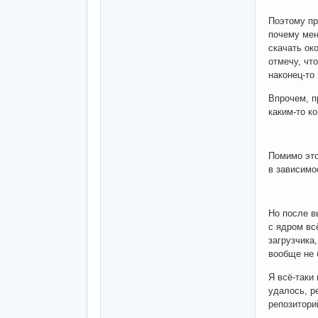
Поэтому пр
почему мен
скачать ок
отмечу, чт
наконец-то
Впрочем, п
каким-то к
Помимо это
в зависимо
Но после в
с ядром вс
загрузчика
вообще не 
Я всё-таки
удалось, р
репозиторий