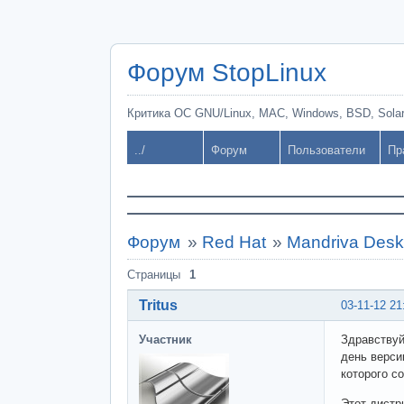
Форум StopLinux
Критика ОС GNU/Linux, MAC, Windows, BSD, Solari
../
Форум
Пользователи
Пр
Форум
»
Red Hat
»
Mandriva Desk
Страницы
1
Tritus
03-11-12 21
Участник
Здравствуй
день верси
которого с
Этот дистр