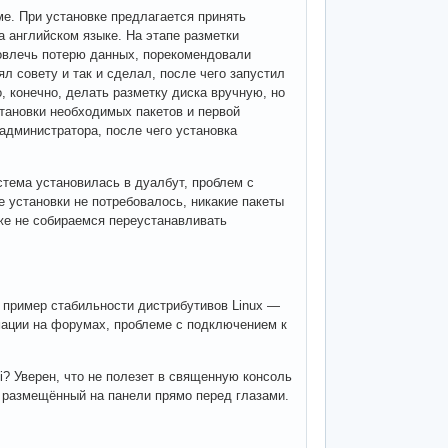
ме. При установке предлагается принять
 английском языке. На этапе разметки
овлечь потерю данных, порекомендовали
л совету и так и сделал, после чего запустил
, конечно, делать разметку диска вручную, но
становки необходимых пакетов и первой
 администратора, после чего установка
стема установилась в дуалбут, проблем с
е установки не потребовалось, никакие пакеты
 же не собираемся переустанавливать
й пример стабильности дистрибутивов Linux —
мации на форумах, проблеме с подключением к
i? Уверен, что не полезет в священную консоль
, размещённый на панели прямо перед глазами.