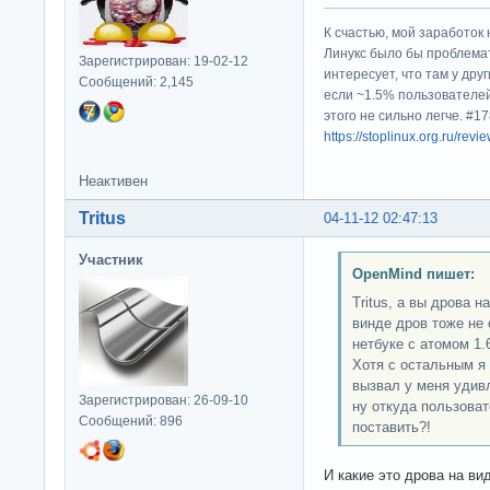
К счастью, мой заработок 
Линукс было бы проблема
Зарегистрирован: 19-02-12
интересует, что там у дру
Сообщений: 2,145
если ~1.5% пользователей
этого не сильно легче. #
https://stoplinux.org.ru/re
Неактивен
Tritus
04-11-12 02:47:13
Участник
OpenMind пишет:
Tritus, а вы дрова 
винде дров тоже не 
нетбуке с атомом 1.
Хотя с остальным я 
вызвал у меня удивл
Зарегистрирован: 26-09-10
ну откуда пользоват
Сообщений: 896
поставить?!
И какие это дрова на в