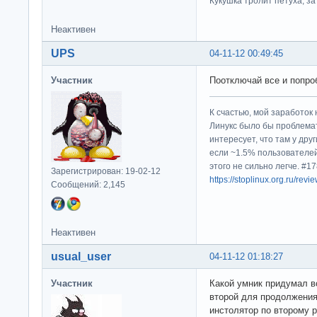
Кукушка тролит петуха, за 
Неактивен
UPS
04-11-12 00:49:45
Участник
Поотключай все и попро
К счастью, мой заработок 
Линукс было бы проблема
интересует, что там у дру
если ~1.5% пользователей
этого не сильно легче. #
Зарегистрирован: 19-02-12
https://stoplinux.org.ru/re
Сообщений: 2,145
Неактивен
usual_user
04-11-12 01:18:27
Участник
Какой умник придумал вс
второй для продолжения,
инстолятор по второму р