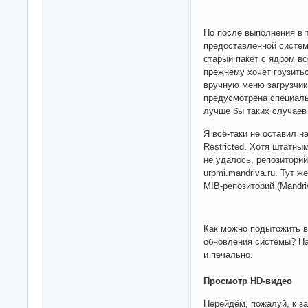
Но после выполнения в 
предоставленной системо
старый пакет с ядром вс
прежнему хочет грузить
вручную меню загрузчика
предусмотрена специаль
лучше бы таких случаев
Я всё-таки не оставил 
Restricted. Хотя штатн
не удалось, репозитори
urpmi.mandriva.ru. Тут
MIB-репозиторий (Mandriva
Как можно подытожить в
обновления системы? На
и печально.
Просмотр HD-видео
Перейдём, пожалуй, к з