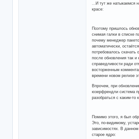
...И тут же натыкаемся 
красе:
Поэтому пришлось обнов
снимая галки в списке п
почему менеджер пакето
автоматически, остаётс
потребовалось скачать о
после обновления так и 
справедливости ради отм
восторженным коммента
времени новом релизе эт
Впрочем, при обновлен
юзерфрендли система п
разобраться с каким-то 
Помимо этого, я был об
Это, по-видимому, устар
зависимостях. В данном
старое ядро: