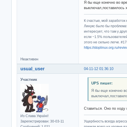
Я бы еще конечно во вр
выключал,поставилось х
К счастью, мой заработок 
Линукс было бы проблема
интересует, что там у дру
если ~1.5% пользователей
этого не сильно легче. #
https://stoplinux.org.ru/re
Неактивен
usual_user
04-11-12 01:36:10
Участник
UPS пишет:
Я бы еще конечно в
выключал,поставило
Ставиться. Оно по ходу 
Из Слава Україні!
Зарегистрирован: 30-03-11
Ущербность всегда агресс
Сообщений: 1,021
прежде всего на уровне яз