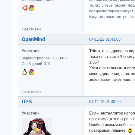
То, что о тебе говорят люд
прекрасно характеризует 
Кукушка тролит петуха, за 
Неактивен
OpenMind
04-11-12 01:43:05
Участник
Tritus
, а вы дрова на ви
тоже не ставите?Почему 
Зарегистрирован: 02-09-12
1.66?
Сообщений: 319
Хотя с остальным я сог
меня удивление, а пото
знает какой пакет надо 
Неактивен
UPS
04-11-12 01:43:29
Участник
Если инсталлятор исполь
простому) ,что и игра в 
Вообще возьми себе за 
позакрывай лишнее.