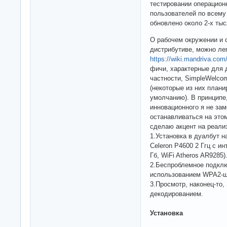
тестировании операцион
пользователей по всему
обновлено около 2-х тыс
О рабочем окружении и 
дистрибутиве, можно легк
https://wiki.mandriva.com
фичи, характерные для 
частности, SimpleWelcom
(некоторые из них план
умолчанию). В принципе
инновационного я не за
останавливаться на этом
сделаю акцент на реали
1.Установка в дуалбут на 
Celeron P4600 2 Ггц с и
Гб, WiFi Atheros AR9285)
2.Беспроблемное подклю
использованием WPA2-
3.Просмотр, наконец-то,
декодированием.
Установка