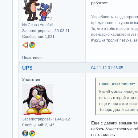
работает.
Ущербность всегда агресс
прежде всего на уровне яз
Из Слава Україні!
То, что о тебе говорят люд
Зарегистрирован: 30-03-11
прекрасно характеризует 
Сообщений: 1,021
Кукушка тролит петуха, за 
Неактивен
UPS
04-11-12 01:25:05
Участник
usual_user пишет:
Какой умник придума
вставь второй для п
еще и при этом инст
Теперь два инстолят
Зарегистрирован: 19-02-12
Еще с давних времен та
Сообщений: 2,145
небось божественную об
поставилась.