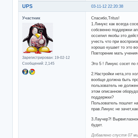
UPS
03-11-12 22:20:38
Участник
Cпасибо,Tritus!
1.Линукс как всегда сос
собсвенно поддержки апп
оссилил якобы это дейс
учесть что при воспрои
хорошо кушает то это во
Повторение мать учения
Зарегистрирован: 19-02-12
Сообщений: 2,145
Это 5 ! Линукс сосет по 
2.Настройки нета,это х
вообще должна быть про
пользователь не должен 
этом описанном оборудо
поддержки?
Пользователь пошлет на
прав.Линукс не зачет,как
3.Лаучер?! Вырвиглазное
будет.
Добавлено спустя 07 ми