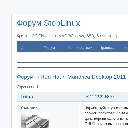
Форум StopLinux
Критика ОС GNU/Linux, MAC, Windows, BSD, Solaris и т.д.
../
Форум
Пользователи
Правила
По
Форум
»
Red Hat
»
Mandriva Desktop 2011
Страницы
1
Tritus
03-11-12 21:58:37
Участник
Здравствуйте, уважаемы
своими впечатлениями о
день версии одного из 
GNU/Linux, а именно о д