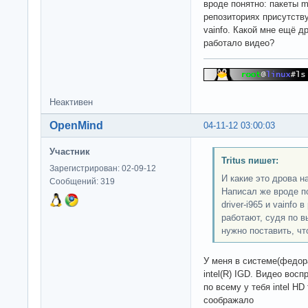
вроде понятно: пакеты mpl
репозиториях присутств
vainfo. Какой мне ещё д
работало видео?
Неактивен
OpenMind
04-11-12 03:00:03
Участник
Tritus пишет:
Зарегистрирован: 02-09-12
И какие это дрова н
Сообщений: 319
Написал же вроде по
driver-i965 и vainfo
работают, судя по в
нужно поставить, ч
У меня в системе(федор
intel(R) IGD. Видео вос
по всему у тебя intel H
соображало