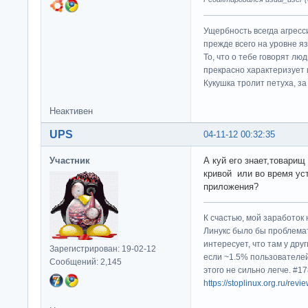
Ущербность всегда агресс
прежде всего на уровне яз
То, что о тебе говорят люд
прекрасно характеризует 
Кукушка тролит петуха, за 
Неактивен
UPS
04-11-12 00:32:35
Участник
А куй его знает,товарищ
кривой или во время ус
приложения?
К счастью, мой заработок 
Линукс было бы проблема
интересует, что там у дру
Зарегистрирован: 19-02-12
если ~1.5% пользователей
Сообщений: 2,145
этого не сильно легче. #
https://stoplinux.org.ru/re