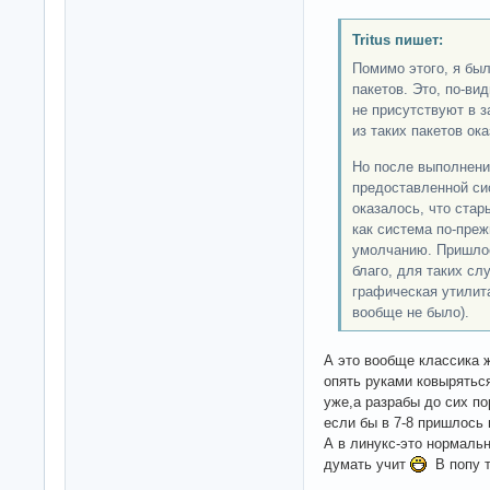
Tritus пишет:
Помимо этого, я бы
пакетов. Это, по-ви
не присутствуют в 
из таких пакетов ок
Но после выполнени
предоставленной си
оказалось, что стар
как система по-преж
умолчанию. Пришлос
благо, для таких с
графическая утилита
вообще не было).
А это вообще классика 
опять руками ковыряться
уже,а разрабы до сих по
если бы в 7-8 пришлось 
А в линукс-это нормальн
думать учит
В попу т