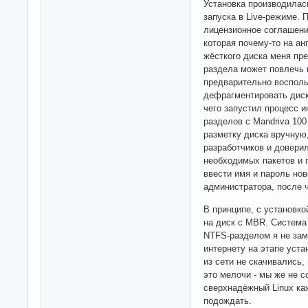
Установка производилась
запуска в Live-режиме. 
лицензионное соглашени
которая почему-то на ан
жёсткого диска меня пр
раздела может повлечь 
предварительно восполь
дефрагментировать диск.
чего запустил процесс 
разделов с Mandriva 100
разметку диска вручную
разработчиков и доверил
необходимых пакетов и 
ввести имя и пароль нов
администратора, после 
В принципе, с установко
на диск с MBR. Система
NTFS-разделом я не зам
интернету на этапе уста
из сети не скачивались,
это мелочи - мы же не 
сверхнадёжный Linux каж
подождать.