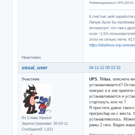
Редактировался UPS (03-11-1
К счастью, мой заработок 
Линукс было бы проблема
интересует, что там у дру
если ~1.5% пользователей
этого не сильно легче. #
https://stoplinux.org.ru/re
Неактивен
usual_user
04-11-12 00:13:32
Участник
UPS
,
Tritus
, опясните м
устанавливается? Остано
поиграл и в зов припяти
устанавливается и устан
стартонуть или чо ?
Я простите давно такого
прогресбар ни с места. 
Из Слава Україні!
устанавливолось. Может
Зарегистрирован: 30-03-11
рамы 2 гига. Видео жира
Сообщений: 1,021
Редактировался usual_user (0