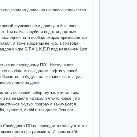
орого запилил довольно неслабое количество
и новый функционал к движку, и был очень
пал. Три патча зарубили под стандартным
А последний патч вообще охарактеризовали как
оказал, я тоже вроде бы не нуб, а три года
ддон к игре S.T.A.L.K.E.R под названием Lost
ратьев по свободному ПО". Наслушался
и все сообща мы создадим софтину своей
 собирается, а будут только навешивать туда
 неприглядно на деле.
омнить основной набор гнутых утилит типа
 и на ее место написали что-то новое (что
зработчиков гнутых программ занимаются
io, systemd, Avahi и так далее Леннарт
да Свободного ПО не приходит в голову что тот
 вменяемого программиста. И всем пох*й.