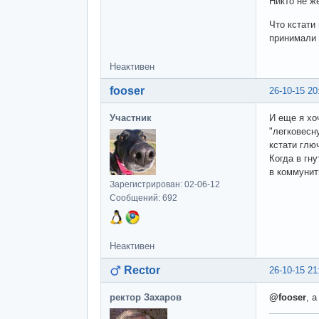
Никто не ж
Что кстати
принимали 
Неактивен
fooser
26-10-15 20
Участник
И еще я хо
"легковесн
кстати глю
Когда в гн
в коммунит
Зарегистрирован: 02-06-12
Сообщений: 692
Неактивен
Rector
26-10-15 21
ректор Захаров
@fooser
, 