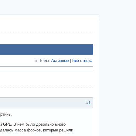
Темы:
Активные
|
Без ответа
#1
офтины.
ей GPL. В нем было довольно много
оздалась масса форков, которые решили