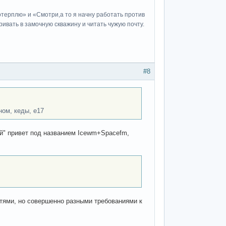
потерплю» и «Cмотри,а то я начну работать против
ивать в замочную скважину и читать чужую почту.
#8
ном, кеды, е17
ый" привет под названием Icewm+Spacefm,
тями, но совершенно разными требованиями к