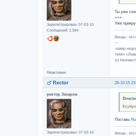
Ты уже сли
+++
Уже прикру
Зарегистрирован: 07-03-10
Сообщений: 1,584
Винда - это 
---
-хакир недо
тебя» «Лома
(c) Неизвес
Неактивен
Rector
26-10-15 23
ректор Захаров
Direct
Ксубун
Поставь
Ru
Зарегистрирован: 07-03-10
Винда - это 