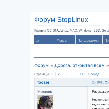
Форум StopLinux
Критика ОС GNU/Linux, MAC, Windows, BSD, Solari
../
Форум
Пользователи
Пр
Форум
»
Дорога, открытая всем
Страницы
1
2
3
…
17
Вперед
fooser
26-10-15 20
Участник
Расскажу и
Несколько 
недостатко
запилить с