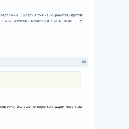
потерплю» и «Cмотри,а то я начну работать против
ивать в замочную скважину и читать чужую почту.
#4
и семёрка. Больше не верю кричащим лозунгам