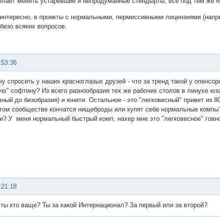
елает менять устаревшие и непродуманные стендырты, все под тем же б
 интересно, в проекты с нормальными, пермиссивными лицензиями (напри
безо всяких вопросов.
:53:36
чу спросить у наших красноглазых друзей - что за тренд такой у опенсор
ую" софтину? Из всего разнообразия тех же рабочих столов в линухе юза
чный до безобразия) и юнити. Остальное - это "легковесный" привет из 
утом сообществе кончатся нищеброды или купят себе нормальные компы
и? У меня нормальный быстрый комп, нахер мне это "легковесное" говно
:21:18
а ты кто ваще? Ты за какой Интернационал? За первый или за второй?