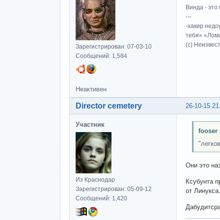
Винда - это 
---
-хакир недо
тебя» «Лома
(c) Неизвес
Зарегистрирован: 07-03-10
Сообщений: 1,584
Неактивен
Director cemetery
26-10-15 21
Участник
fooser
"легко
Они это на
Из Краснодар
Ксубунта п
Зарегистрирован: 05-09-12
от Линукса
Сообщений: 1,420
Дабудитсра