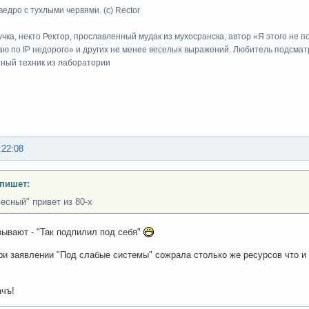
ведро с тухлыми червями. (с) Rector
учка, некто Ректор, прославленный мудак из мухосранска, автор «Я этого не 
ю по IP недорого» и других не менее веселых выражений. Любитель подсматр
тный техник из лаборатории
:22:08
 пишет:
весный" привет из 80-х
зывают - "Так подпилил под себя"
ри заявлении "Под слабые системы" сожрала столько же ресурсов что 
.
чъ!