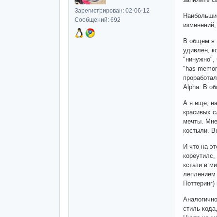
Зарегистрирован: 02-06-12
Наибольшие
Сообщений: 692
изменений,
В общем я 
удивлен, к
"нинужно",
"has memory
проработал
Alpha. В о
А я еще, н
красивых с
мечты. Мне
костыли. В
И что на э
кореутилс,
кстати в м
леплением 
Поттеринг)
Аналогично
стиль кода