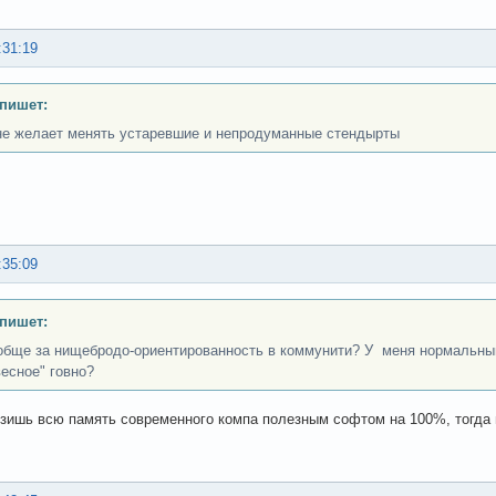
:31:19
 пишет:
не желает менять устаревшие и непродуманные стендырты
:35:09
 пишет:
обще за нищебродо-ориентированность в коммунити? У меня нормальный
весное" говно?
узишь всю память современного компа полезным софтом на 100%, тогда