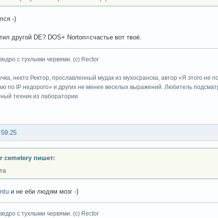
лся -)
тил другой DE? DOS+ Norton=счастье вот твоё.
ведро с тухлыми червями. (с) Rector
учка, некто Ректор, прославленный мудак из мухосранска, автор «Я этого не 
ю по IP недорого» и других не менее веселых выражений. Любитель подсматр
тный техник из лаборатории
:59:25
or cemetery пишет:
та
ntu
и не еби людям мозг -)
ведро с тухлыми червями. (с) Rector