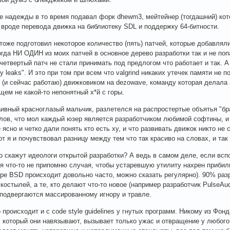
 надежды в то время подавал форк dhewm3, мейтейнер (тогдашний) кот
 вроде перевода движка на библиотеку SDL и поддержку 64-битности.
тоже подготовил некоторое количество (пять) патчей, которые добавлял
огда НИ ОДИН из моих патчей в основное дерево разработки так и не по
 четвертый патч не стали принимать под предлогом что работает и так. 
 leaks". И это при том при всем что valgrind никаких утечек памяти не п
 (и сейчас работаю) движковиком на dezowave, команду которая делала а
бщем не какой-то непонятный х*й с горы.
аивный красноглазый мальчик, разлетелся на распростертые объятья "б
лов, что мол каждый юзер является разработчиком любимой софтины, 
 ясно и четко дали понять кто есть ху, и что развивать движок никто не
от я и почувствовал разницу между тем что так красиво на словах, и так
то скажут идеологи открытой разработки? А ведь в самом деле, если всп
 я что-то не припомню случая, чтобы устаревшую утилиту нахрен прибили
ире BSD происходит довольно часто, можно сказать регулярно). 90% ра
костылей, а те, кто делают что-то новое (например разработчик PulseAud
 подвергаются массированному игнору и травле.
 происходит и с code style guidelines у гнутых программ. Никому из Фон
, который они навязывают, вызывает только ужас и отвращение у любого