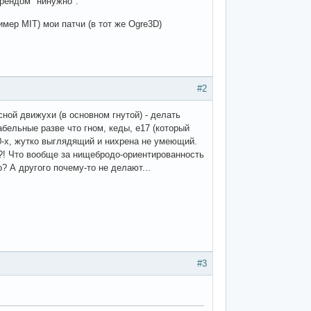
рендом "нинужно".
мер MIT) мои патчи (в тот же Ogre3D)
#2
сной движухи (в основном гнутой) - делать
бельные разве что гном, кеды, е17 (который
80-х, жутко выглядящий и нихрена не умеющий.
?! Что вообще за нищебродо-ориентированность
? А другого почему-то не делают...
#3