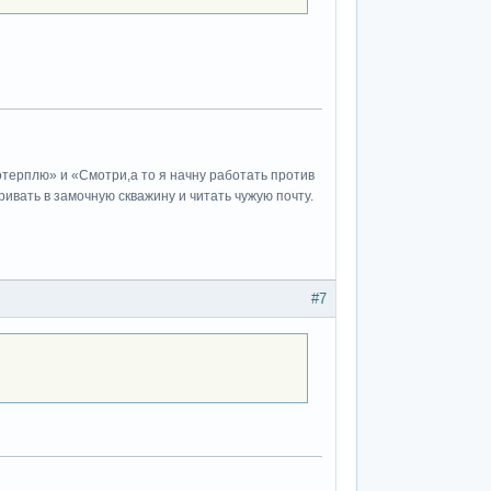
потерплю» и «Cмотри,а то я начну работать против
ивать в замочную скважину и читать чужую почту.
#7