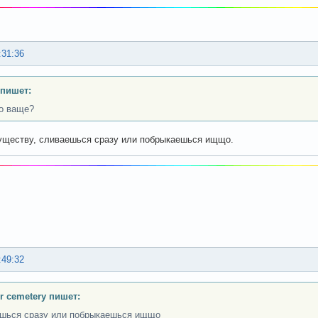
:31:36
 пишет:
то ваще?
уществу, сливаешься сразу или побрыкаешься ищщо.
:49:32
or cemetery пишет:
шься сразу или побрыкаешься ищщо