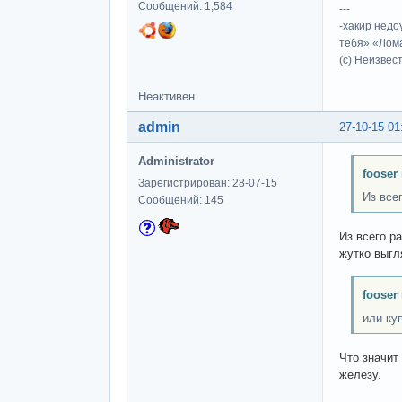
Сообщений: 1,584
---
-хакир недо
тебя» «Лома
(c) Неизвес
Неактивен
admin
27-10-15 01
Administrator
fooser
Зарегистрирован: 28-07-15
Из все
Сообщений: 145
Из всего р
жутко выгл
fooser
или ку
Что значит
железу.