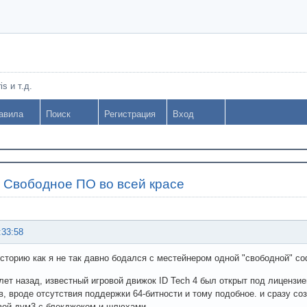
s и т.д.
авила
Поиск
Регистрация
Вход
»
Свободное ПО во всей красе
:33:58
сторию как я не так давно бодался с местейнером одной "свободной" с
лет назад, известный игровой движок ID Tech 4 был открыт под лицензи
в, вроде отсутствия поддержки 64-битности и тому подобное. и сразу с
вой дум3 с блекджеком и шлюхами.