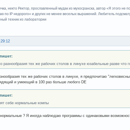
учка, некто Ректор, прославленный мудак из мухосранска, автор «Я этого не 
ю по IP недорого» и других не менее веселых выражений. Любитель подсматр
тный техник из лаборатории
:29:12
 пишет:
го разнообразия тех же рабочих столов в линухе юзабельные разве что г
азнообразия тех же рабочих столов в линухе, я предпочитаю "легковесн
ядящий и умеющий в 100 раз больше любого DE
 пишет:
пят себе нормальные компы
 нормальные ? Я иногда наблюдаю программы с одинаковыми возможнос