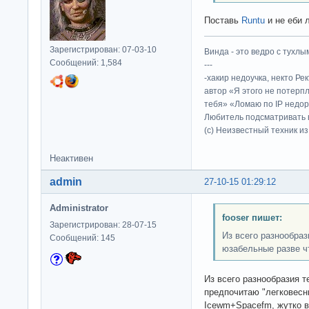
Поставь
Runtu
и не еби 
Зарегистрирован: 07-03-10
Винда - это ведро с тухлым
Сообщений: 1,584
---
-хакир недоучка, некто Ре
автор «Я этого не потерп
тебя» «Ломаю по IP недор
Любитель подсматривать в
(c) Неизвестный техник и
Неактивен
admin
27-10-15 01:29:12
Administrator
fooser пишет:
Зарегистрирован: 28-07-15
Из всего разнообраз
Сообщений: 145
юзабельные разве чт
Из всего разнообразия т
предпочитаю "легковесн
Icewm+Spacefm, жутко 