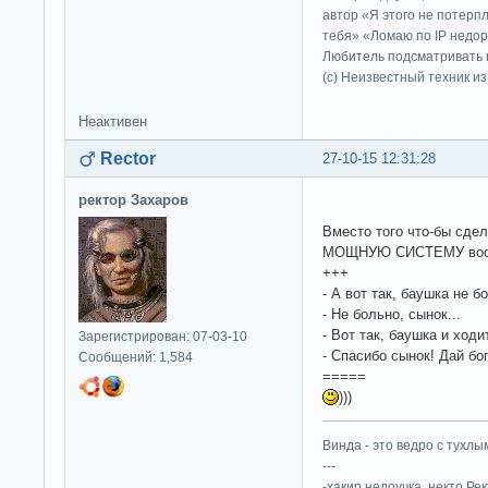
автор «Я этого не потерп
тебя» «Ломаю по IP недор
Любитель подсматривать в
(c) Неизвестный техник и
Неактивен
Rector
27-10-15 12:31:28
ректор Захаров
Вместо того что-бы сде
МОЩНУЮ СИСТЕМУ восст
+++
- А вот так, баушка не б
- Не больно, сынок...
- Вот так, баушка и ходит
Зарегистрирован: 07-03-10
- Спасибо сынок! Дай бо
Сообщений: 1,584
=====
)))
Винда - это ведро с тухлым
---
-хакир недоучка, некто Ре