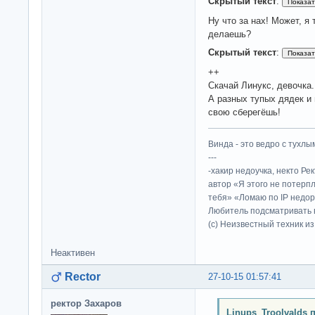
Скрытый текст
:
Ну что за нах! Может, я 
делаешь?
Скрытый текст
:
++
Скачай Линукс, девочка.
А разных тупых дядек и
свою сберегёшь!
Винда - это ведро с тухлым
---
-хакир недоучка, некто Ре
автор «Я этого не потерп
тебя» «Ломаю по IP недор
Любитель подсматривать в
(c) Неизвестный техник и
Неактивен
Rector
27-10-15 01:57:41
ректор Захаров
Linups_Troolvalds 