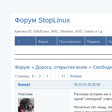
Форум StopLinux
Критика ОС GNU/Linux, MAC, Windows, BSD, Solaris и т.д.
../
Форум
Пользователи
Правила
По
Форум
»
Дорога, открытая всем
»
Свободн
Страницы
1
2
3
…
17
Вперед
fooser
26-10-15 20:33:58
Участник
Расскажу историю как я
одной "свободной" софт
Несколько лет назад, из
открыт под лицензией G