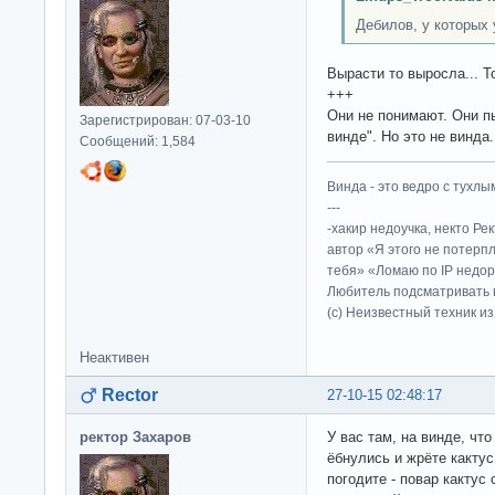
Дебилов, у которых
Вырасти то выросла... Т
+++
Они не понимают. Они пы
Зарегистрирован: 07-03-10
винде". Но это не винда.
Сообщений: 1,584
Винда - это ведро с тухлым
---
-хакир недоучка, некто Ре
автор «Я этого не потерп
тебя» «Ломаю по IP недор
Любитель подсматривать в
(c) Неизвестный техник и
Неактивен
Rector
27-10-15 02:48:17
ректор Захаров
У вас там, на винде, чт
ёбнулись и жрёте какту
погодите - повар кактус 