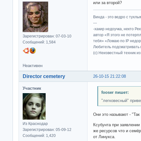
или за второй?
Винда - это ведро с тухлым
---
-хакир недоучка, некто Ре
автор «Я этого не потерп
Зарегистрирован: 07-03-10
тебя» «Ломаю по IP недор
Сообщений: 1,584
Любитель подсматривать в
(c) Неизвестный техник и
Неактивен
Director cemetery
26-10-15 21:22:08
Участник
fooser пишет:
"легковесный" приве
Они это называют - "Та
Из Краснодар
Ксубунта при заявлении
Зарегистрирован: 05-09-12
же ресурсов что и семё
Сообщений: 1,420
от Линукса.