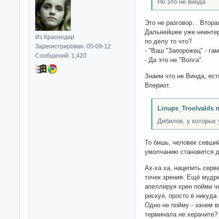
Но это не винда
Это не разговор... Втора
Дальнейшее уже неинтер
Из Краснодар
по делу то что?
Зарегистрирован: 05-09-12
- "Ваш "Запорожец" - гам
Сообщений: 1,420
- Да это не "Волга".
Знаем что не Винда, ест
Впериот.
Linups_Troolvalds 
Дебилов, у которых 
То бишь, человек севши
умолчанию становится 
Ах-ха ха, нацепить серв
точек зрения. Ещё мудр
апеллируя хрен пойми че
рискуя, просто в никуда
Одно не пойму - зачем в
терминала не херачите?