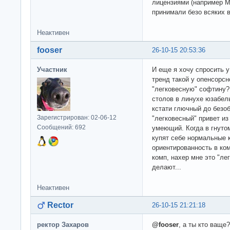
лицензиями (например MI
принимали безо всяких 
Неактивен
fooser
26-10-15 20:53:36
Участник
И еще я хочу спросить у
тренд такой у опенсорсн
"легковесную" софтину?
столов в линухе юзабель
кстати глючный до безоб
Зарегистрирован: 02-06-12
"легковесный" привет из
Сообщений: 692
умеющий. Когда в гнуто
купят себе нормальные 
ориентированность в к
комп, нахер мне это "ле
делают...
Неактивен
Rector
26-10-15 21:21:18
ректор Захаров
@fooser
, а ты кто ваще