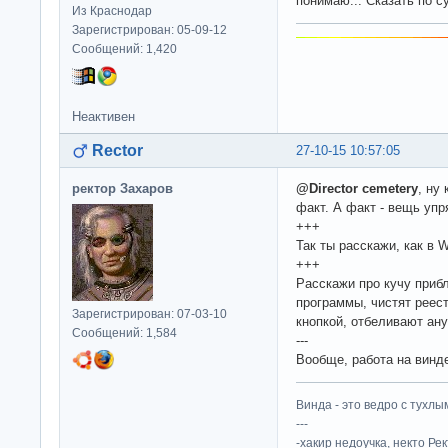
понимаю... Сказать по с
Из Краснодар
Зарегистрирован: 05-09-12
Сообщений: 1,420
Неактивен
Rector
27-10-15 10:57:05
ректор Захаров
@Director cemetery
, ну
факт. А факт - вещь упр
+++
Так ты расскажи, как в
+++
Расскажи про кучу приб
программы, чистят реес
Зарегистрирован: 07-03-10
кнопкой, отбеливают ану
Сообщений: 1,584
---
Вообще, работа на винде
Винда - это ведро с тухлым
---
-хакир недоучка, некто Ре