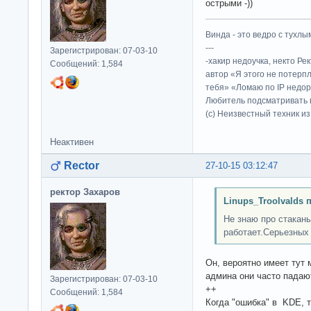
острыми -))
Винда - это ведро с тухлым
---
Зарегистрирован: 07-03-10
-хакир недоучка, некто Ре
Сообщений: 1,584
автор «Я этого не потерп
тебя» «Ломаю по IP недор
Любитель подсматривать в
(c) Неизвестный техник и
Неактивен
Rector
27-10-15 03:12:47
ректор Захаров
Linups_Troolvalds 
Не знаю про стакан
работает.Серьезных 
Он, вероятно имеет тут 
админа они часто падают
Зарегистрирован: 07-03-10
++
Сообщений: 1,584
Когда "ошибка" в KDE, т