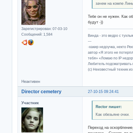
зачем на компе Лин
Тебе он не нужен. Как о
будут -))
Зарегистрирован: 07-03-10
Сообщений: 1,584
Винда - это ведро с тухлым
---
-хакир недоучка, некто Ре
автор «Я этого не потерп
тебя» «Ломаю по IP недор
Любитель подсматривать в
(c) Неизвестный техник и
Неактивен
Director cemetery
27-10-15 09:24:41
Участник
Rector пишет:
Как обезьяне очки.
Переход на оскорбление,