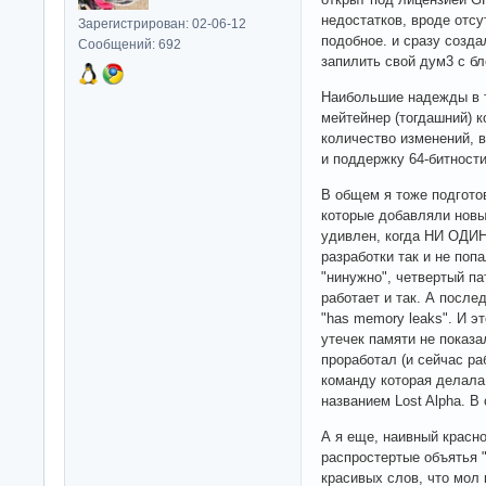
недостатков, вроде отсу
Зарегистрирован: 02-06-12
подобное. и сразу созд
Сообщений: 692
запилить свой дум3 с б
Наибольшие надежды в 
мейтейнер (тогдашний) 
количество изменений, 
и поддержку 64-битности
В общем я тоже подготов
которые добавляли новы
удивлен, когда НИ ОДИН
разработки так и не поп
"нинужно", четвертый па
работает и так. А после
"has memory leaks". И эт
утечек памяти не показал
проработал (и сейчас р
команду которая делала 
названием Lost Alpha. В
А я еще, наивный красн
распростертые объятья 
красивых слов, что мол