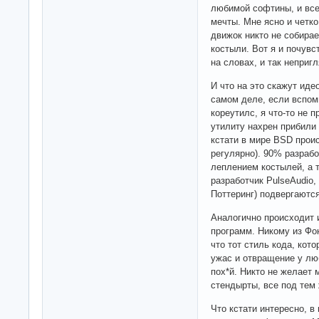
любимой софтины, и вс
мечты. Мне ясно и четко 
движок никто не собирае
костыли. Вот я и почувс
на словах, и так неприг
И что на это скажут иде
самом деле, если вспом
кореутилс, я что-то не
утилиту нахрен прибили 
кстати в мире BSD прои
регулярно). 90% разраб
леплением костылей, а т
разработчик PulseAudio,
Поттеринг) подвергаютс
Аналогично происходит и 
программ. Никому из Фо
что тот стиль кода, кот
ужас и отвращение у лю
пох*й. Никто не желает
стендырты, все под тем
Что кстати интересно, 