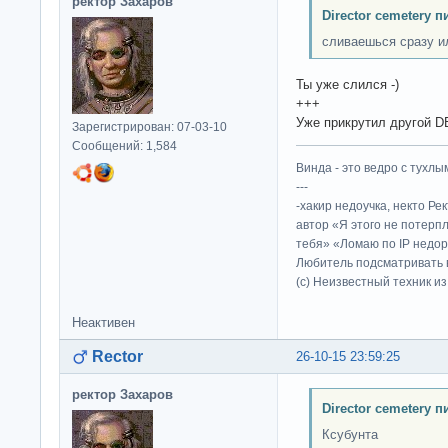
ректор Захаров
Director cemetery п
сливаешься сразу 
Ты уже слился -)
+++
Уже прикрутил другой D
Зарегистрирован: 07-03-10
Сообщений: 1,584
Винда - это ведро с тухлым
---
-хакир недоучка, некто Ре
автор «Я этого не потерп
тебя» «Ломаю по IP недор
Любитель подсматривать в
(c) Неизвестный техник и
Неактивен
Rector
26-10-15 23:59:25
ректор Захаров
Director cemetery п
Ксубунта