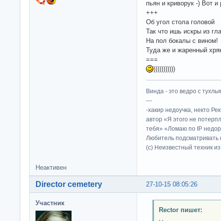
пьян и криворук -) Вот 
+++
Об угол стола головой
Так что ишь искры из гла
На пол бокалы с вином!
Туда же и жаренный хряк.
===
)))))))))))
Винда - это ведро с тухлым
---
-хакир недоучка, некто Ре
автор «Я этого не потерп
тебя» «Ломаю по IP недор
Любитель подсматривать в
(c) Неизвестный техник и
Неактивен
Director cemetery
27-10-15 08:05:26
Участник
Rector пишет: