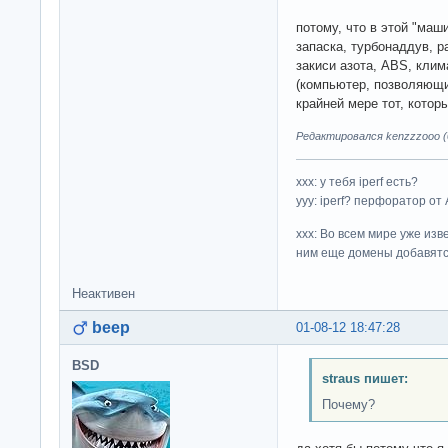
потому, что в этой "маши
запаска, турбонаддув, 
закиси азота, ABS, клим
(компьютер, позволяющи
крайней мере тот, котор
Редактировался kenzzzooo (0
ххх: у тебя iperf есть?
yyy: iperf? перфоратор от
xxx: Во всем мире уже изв
ним еще домены добавятс
Неактивен
beep
01-08-12 18:47:28
BSD
straus пишет:
Почему?