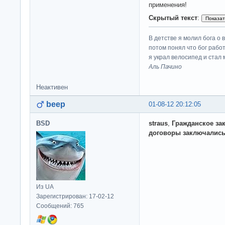
применения!
Скрытый текст
:
В детстве я молил бога о 
потом понял что бог работ
я украл велосипед и стал
Аль Пачино
Неактивен
beep
01-08-12 20:12:05
BSD
straus
,
Гражданское за
договоры заключались
Из UA
Зарегистрирован: 17-02-12
Сообщений: 765