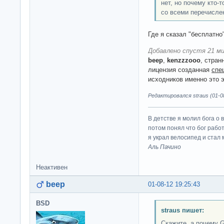
нет, но почему кто-
со всеми перечисл
Где я сказал "бесплатно
Добавлено спустя 21 ми
beep
,
kenzzzooo
, стран
лицензия созданная
спе
исходников именно это 
Редактировался straus (01-08
В детстве я молил бога о 
потом понял что бог работ
я украл велосипед и стал
Аль Пачино
Неактивен
beep
01-08-12 19:25:43
BSD
straus пишет:
Скажите, а почему 