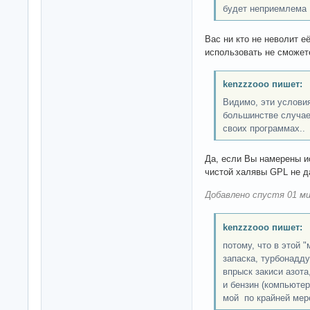
будет неприемлема
Вас ни кто не неволит е
использовать не сможет
kenzzzooo пишет:
Видимо, эти услов
большинстве случаев
своих программах..
Да, если Вы намерены и
чистой халявы GPL не да
Добавлено спустя 01 ми
kenzzzooo пишет:
потому, что в этой "
запаска, турбонадд
впрыск закиси азота
и бензин (компьюте
мой по крайней мере