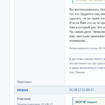
Вы воспользовались без
тот кто трудился над ним
сделать, но он также х
И если Вам это не по нр
Уже в который раз "вот 
На самом деле "безвозме
вам, местным закапыват
пониманию.
Редактировался straus (01-08
В детстве я молил бога о 
потом понял что бог работ
я украл велосипед и стал
Аль Пачино
Неактивен
straus
01-08-12 21:09:37
Участник
MOP3E пишет:
Зарегистрирован: 01-06-11