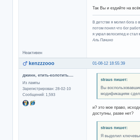
Так Вы и ездийте на всё
В детстве я молил бога о 
потом понял что бог работ
я украл велосипед и стал
Аль Пачино
Неактивен
kenzzzooo
01-08-12 18:55:39
джинн, етить-колотить....
straus пишет:
Из лампы
Вы воспользовавшис
Зарегистрирован: 28-02-10
модификациям сдел
Сообщений: 1,593
и? это мое право, исхо
доступны, разве нет?
straus пишет:
Я выделил ключевы