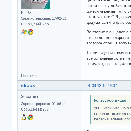
да хотя бы потому что я
потом я хочу добавить к
другой лицензии то по 
Из UA
стать частью GPL, прим
Зарегистрирован: 17-02-12
додуматься что файлова
Сообщений: 765
Во вторых я общался с п
что он должен открывать,
восторге от ЧП "Столман
Также лицензия признан
все остальные хоть и п
не имеют, про это уже г
Неактивен
straus
01-08-12 18:49:07
Участник
kenzzzooo пишет:
Зарегистрирован: 01-06-11
эм... извините, но 
Сообщений: 967
не имеют возможнос
первоначальной пр