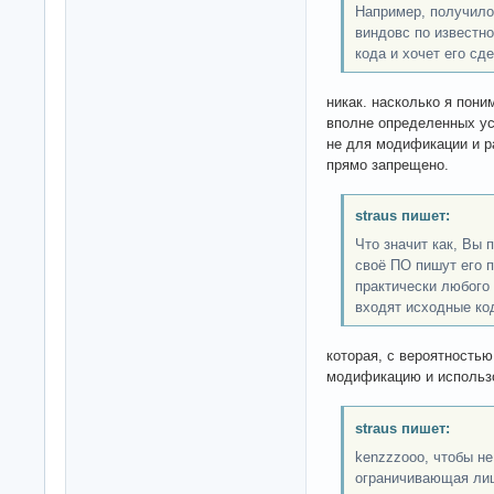
Например, получило
виндовс по известн
кода и хочет его сд
никак. насколько я пон
вполне определенных ус
не для модификации и ра
прямо запрещено.
straus пишет:
Что значит как, Вы
своё ПО пишут его 
практически любого
входят исходные ко
которая, с вероятностью
модификацию и использ
straus пишет:
kenzzzooo, чтобы н
ограничивающая лице