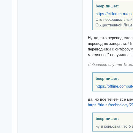
beep пишет:
https://citforum.ru/o
Это неофициальный 
Общественной Лице
Ну да, это перевод сде
перевод не заверяли. Чт
переводчики с ситфорум
маслянное" получилось.
Добавлено спустя 15 ми
beep пишет:
https://offline.compu
да, но всё течёт- всё ме
https://ria.ru/technology
beep пишет:
ну и концовка что б