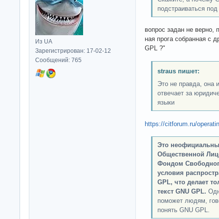
подстраиваться под 
вопрос задан не верно, 
ная прога собранная с 
Из UA
GPL ?"
Зарегистрирован: 17-02-12
Сообщений: 765
straus пишет:
Это не правда, она 
отвечает за юридич
языки
https://citforum.ru/opera
Это неофициальны
Общественной Лиц
Фондом Свободного
условия распрост
GPL, что делает т
текст GNU GPL.
Одн
поможет людям, гов
понять GNU GPL.