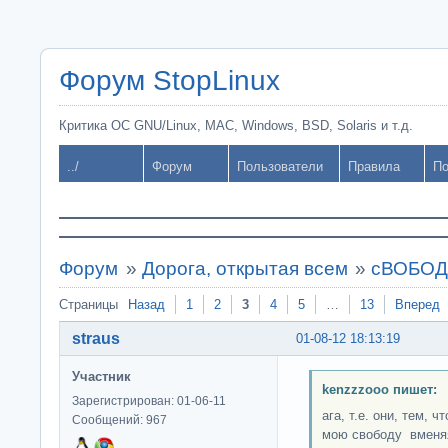
Форум StopLinux
Критика ОС GNU/Linux, MAC, Windows, BSD, Solaris и т.д.
../
Форум
Пользователи
Правила
По
Форум
»
Дорога, открытая всем
»
сВОБОДН
Страницы
Назад
1
2
3
4
5
…
13
Вперед
straus
01-08-12 18:13:19
Участник
kenzzzooo пишет:
Зарегистрирован: 01-06-11
ага, т.е. они, тем, 
Сообщений: 967
мою свободу вменяя