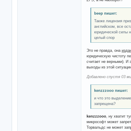
beep пишет:
Также лицензия при
английском, все ост
юридической силы н
целый спор
Это не правда, она
изда
юридическую чистоту пер
считает не верными). И 
выходы из этой ситуаци
Добавлено спустя 03 ми
kenzzzooo пишет:
и что это выделение
запрещена?
kenzzzooo
, ну хватит т
микрософт может запрет
Торвальдс не может зап