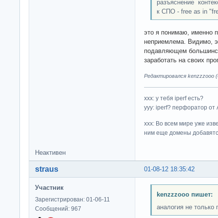
разъяснение контек
к СПО - free as in "fr
это я понимаю, именно 
неприемлема. Видимо, э
подавляющем большинств
заработать на своих про
Редактировался kenzzzooo (0
ххх: у тебя iperf есть?
yyy: iperf? перфоратор от
xxx: Во всем мире уже изв
ним еще домены добавятс
Неактивен
straus
01-08-12 18:35:42
Участник
kenzzzooo пишет:
Зарегистрирован: 01-06-11
аналогия не только 
Сообщений: 967