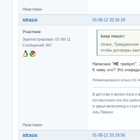
Неактивен
straus
01-08-12 20:16:18
Участник
beep пишет:
Зарегистрирован: 01-06-11
straus, Гражданско
Сообщений: 967
чтобы договоры зак
Написано "
НЕ
требует". 
К чему это? Это очередн
Редактировался straus (01-08
В детстве я молил бога о 
потом понял что бог работ
я украл велосипед и стал
Аль Пачино
Неактивен
straus
01-08-12 20:29:56