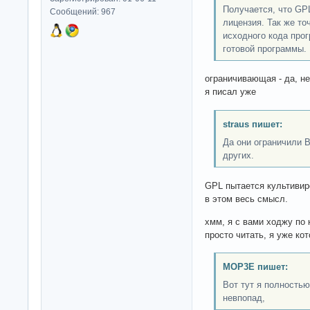
Получается, что GP
Сообщений: 967
лицензия. Так же т
исходного кода про
готовой программы.
ограничивающая - да, не
я писал уже
straus пишет:
Да они ограничили В
других.
GPL пытается культивир
в этом весь смысл.
хмм, я с вами ходжу по 
просто читать, я уже ко
MOP3E пишет:
Вот тут я полностью
невпопад,