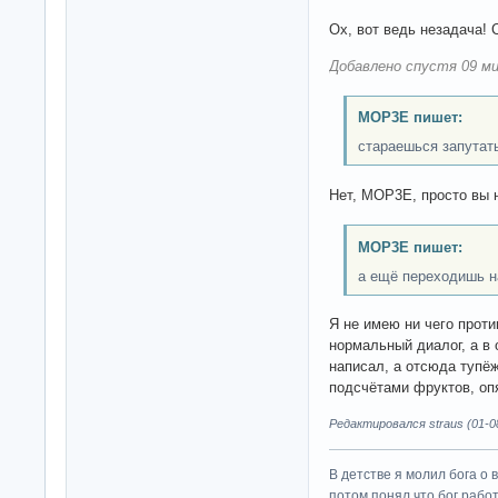
Ох, вот ведь незадача! 
Добавлено спустя 09 ми
MOP3E пишет:
стараешься запутат
Нет, MOP3E, просто вы 
MOP3E пишет:
а ещё переходишь н
Я не имею ни чего проти
нормальный диалог, а в
написал, а отсюда тупё
подсчётами фруктов, оп
Редактировался straus (01-08
В детстве я молил бога о 
потом понял что бог работ