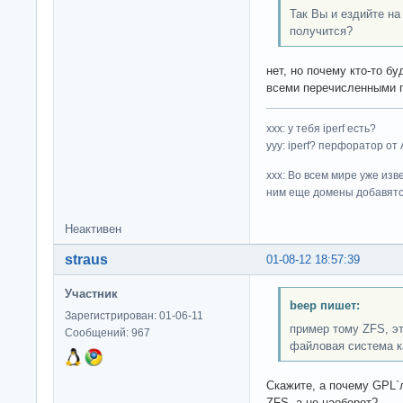
Так Вы и ездийте на
получится?
нет, но почему кто-то б
всеми перечисленными 
ххх: у тебя iperf есть?
yyy: iperf? перфоратор от
xxx: Во всем мире уже изв
ним еще домены добавятс
Неактивен
straus
01-08-12 18:57:39
Участник
beep пишет:
Зарегистрирован: 01-06-11
пример тому ZFS, э
Сообщений: 967
файловая система к
Скажите, а почему GPL`
ZFS, а не наоборот?