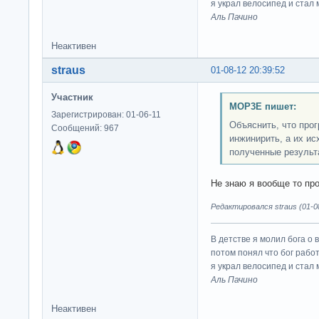
я украл велосипед и стал
Аль Пачино
Неактивен
straus
01-08-12 20:39:52
Участник
MOP3E пишет:
Зарегистрирован: 01-06-11
Объяснить, что про
Сообщений: 967
инжинирить, а их и
полученные результ
Не знаю я вообще то про
Редактировался straus (01-08
В детстве я молил бога о 
потом понял что бог работ
я украл велосипед и стал
Аль Пачино
Неактивен