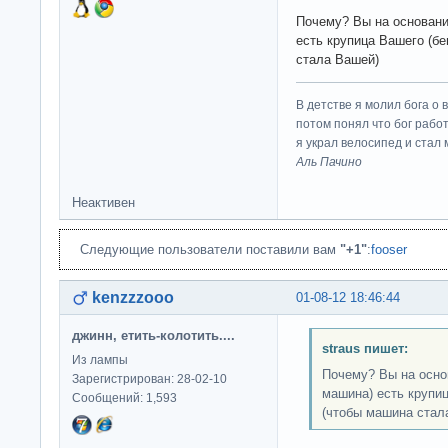
Почему? Вы на основании
есть крупица Вашего (бе
стала Вашей)
В детстве я молил бога о 
потом понял что бог работ
я украл велосипед и стал
Аль Пачино
Неактивен
Следующие пользователи поставили вам
"+1"
:
fooser
kenzzzooo
01-08-12 18:46:44
джинн, етить-колотить....
straus пишет:
Из лампы
Почему? Вы на основ
Зарегистрирован: 28-02-10
машина) есть крупиц
Сообщений: 1,593
(чтобы машина стал