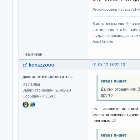
Редактировался straus (01-08
В детстве я молил бога о 
потом понял что бог работ
я украл велосипед и стал
Аль Пачино
Неактивен
kenzzzooo
01-08-12 18:32:10
джинн, етить-колотить....
straus пишет:
Из лампы
Да они ограничили В
Зарегистрирован: 28-02-10
других.
Сообщений: 1,593
эм... извините, но в чем
имеют возможности взят
программы?
straus пишет: