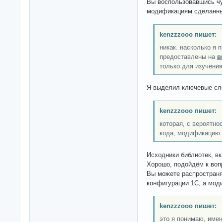
Вы воспользовавшись ч
модификациям сделанн
kenzzzooo пишет:
никак. насколько я
предоставлены на
в
только для изучени
Я выделил ключевые сл
kenzzzooo пишет:
которая, с вероятно
кода, модификацию 
Исходники библиотек, в
Хорошо, подойдём к воп
Вы можете распространя
конфигурации 1С, а мо
kenzzzooo пишет:
это я понимаю, име