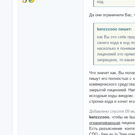
код.
Да они ограничили Вас, 
kenzzzooo пишет:
как Вы это себе пр
своего кода в код п
насколько я понимаю
лицензией это прямо
запрещено, то какая
Что значит как, Вы пол
пишут его полностью с 
коммерческого средства
закрытой лицензией. На
исходные коды виндовс 
строчки кода и хочет ег
Добавлено спустя 09 ми
kenzzzooo
, чтобы не б
ограничивающая
лицензи
Есть разъяснение конте
СПО - free as in "free spe