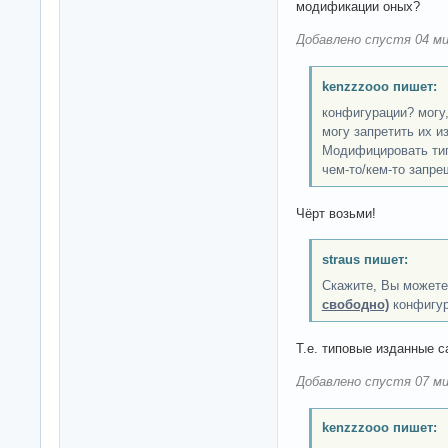
модификации оных?
Добавлено спустя 04 ми
kenzzzooo пишет:
конфигурации? могу,
могу запретить их и
Модифицировать тип
чем-то/кем-то запр
Чёрт возьми!
straus пишет:
Скажите, Вы может
свободно)
конфигур
Т.е. типовые изданные с
Добавлено спустя 07 ми
kenzzzooo пишет: