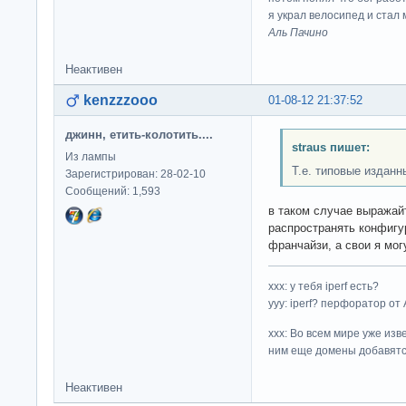
я украл велосипед и стал
Аль Пачино
Неактивен
kenzzzooo
01-08-12 21:37:52
джинн, етить-колотить....
straus пишет:
Из лампы
Т.е. типовые изданн
Зарегистрирован: 28-02-10
Сообщений: 1,593
в таком случае выражайт
распространять конфигур
франчайзи, а свои я мог
ххх: у тебя iperf есть?
yyy: iperf? перфоратор от
xxx: Во всем мире уже изв
ним еще домены добавятс
Неактивен