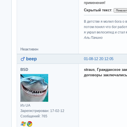
применения!
Скрытый текст
:
В детстве я молил бога о 
потом понял что бог работ
я украл велосипед и стал
Аль Пачино
Неактивен
beep
01-08-12 20:12:05
BSD
straus
,
Гражданское за
договоры заключались
Из UA
Зарегистрирован: 17-02-12
Сообщений: 765