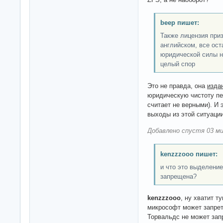
beep пишет:
Также лицензия при
английском, все ост
юридической силы н
целый спор
Это не правда, она
изда
юридическую чистоту пер
считает не верными). И 
выходы из этой ситуаци
Добавлено спустя 03 ми
kenzzzooo пишет:
и что это выделение
запрещена?
kenzzzooo
, ну хватит т
микрософт может запрет
Торвальдс не может зап