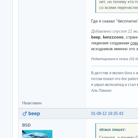
нет, но почему кто-
со всеми перечисл
Где я сказал "бесплатно
Добавлено спустя 21 ми
beep
,
kenzzzooo
, стран
лицензия созданная
спе
исходников именно это 
Редактировался straus (01-08
В детстве я молил бога о 
потом понял что бог работ
я украл велосипед и стал
Аль Пачино
Неактивен
beep
01-08-12 19:25:43
BSD
straus пишет:
Скажите, а почему 