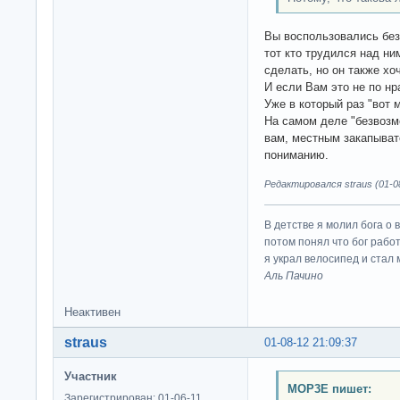
Вы воспользовались без
тот кто трудился над ним
сделать, но он также х
И если Вам это не по нр
Уже в который раз "вот 
На самом деле "безвозме
вам, местным закапыват
пониманию.
Редактировался straus (01-08
В детстве я молил бога о 
потом понял что бог работ
я украл велосипед и стал
Аль Пачино
Неактивен
straus
01-08-12 21:09:37
Участник
MOP3E пишет:
Зарегистрирован: 01-06-11