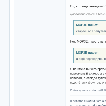
Ох, вот ведь незадача! 
Добавлено спустя 09 ми
MOP3E пишет:
стараешься запутат
Нет, MOP3E, просто вы 
MOP3E пишет:
а ещё переходишь н
Я не имею ни чего проти
нормальный диалог, а в
написал, а отсюда тупё
подсчётами фруктов, оп
Редактировался straus (01-08
В детстве я молил бога о 
потом понял что бог работ