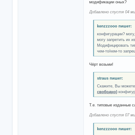
модификации оных?
Добавлено спустя 04 ми
kenzzzooo пишет:
конфигурации? могу,
могу запретить их и
Модифицировать тип
чем-то/кем-то запр
Чёрт возьми!
straus пишет:
Скажите, Вы может
свободно)
конфигур
Т.е. типовые изданные с
Добавлено спустя 07 ми
kenzzzooo пишет: