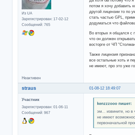
да хотя бы потому что я
потом я хочу добавить к
другой лицензии то по 
Из UA
стать частью GPL, прим
Зарегистрирован: 17-02-12
додуматься что файлова
Сообщений: 765
Во вторых я общался с п
что он должен открывать,
восторге от ЧП "Столман
Также лицензия признан
все остальные хоть и п
не имеют, про это уже г
Неактивен
straus
01-08-12 18:49:07
Участник
kenzzzooo пишет:
Зарегистрирован: 01-06-11
эм... извините, но 
Сообщений: 967
не имеют возможнос
первоначальной пр