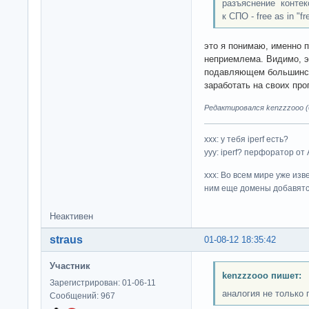
разъяснение контек
к СПО - free as in "fr
это я понимаю, именно 
неприемлема. Видимо, э
подавляющем большинств
заработать на своих про
Редактировался kenzzzooo (0
ххх: у тебя iperf есть?
yyy: iperf? перфоратор от
xxx: Во всем мире уже изв
ним еще домены добавятс
Неактивен
straus
01-08-12 18:35:42
Участник
kenzzzooo пишет:
Зарегистрирован: 01-06-11
аналогия не только 
Сообщений: 967