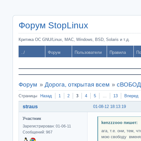
Форум StopLinux
Критика ОС GNU/Linux, MAC, Windows, BSD, Solaris и т.д.
../
Форум
Пользователи
Правила
По
Форум
»
Дорога, открытая всем
»
сВОБОДН
Страницы
Назад
1
2
3
4
5
…
13
Вперед
straus
01-08-12 18:13:19
Участник
kenzzzooo пишет:
Зарегистрирован: 01-06-11
ага, т.е. они, тем, 
Сообщений: 967
мою свободу вменяя