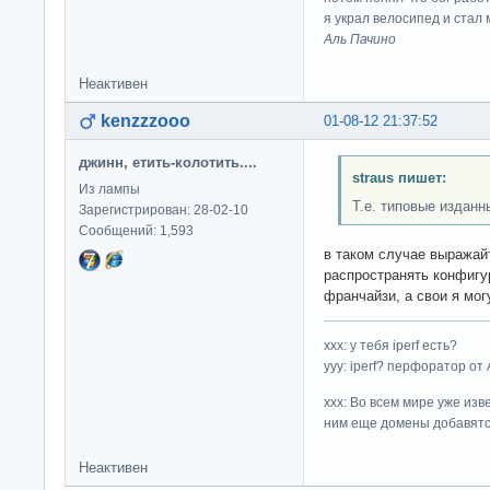
я украл велосипед и стал
Аль Пачино
Неактивен
kenzzzooo
01-08-12 21:37:52
джинн, етить-колотить....
straus пишет:
Из лампы
Т.е. типовые изданн
Зарегистрирован: 28-02-10
Сообщений: 1,593
в таком случае выражайт
распространять конфигур
франчайзи, а свои я мог
ххх: у тебя iperf есть?
yyy: iperf? перфоратор от
xxx: Во всем мире уже изв
ним еще домены добавятс
Неактивен