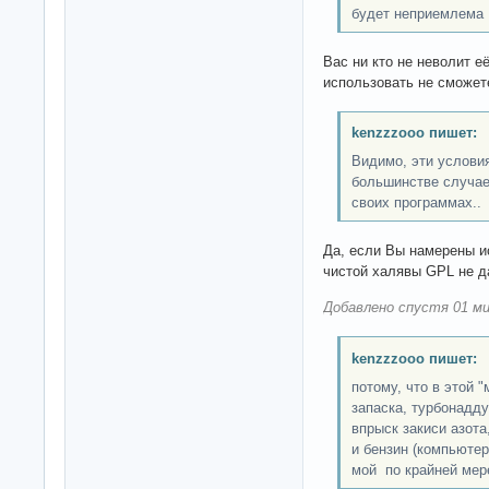
будет неприемлема
Вас ни кто не неволит е
использовать не сможет
kenzzzooo пишет:
Видимо, эти услов
большинстве случаев
своих программах..
Да, если Вы намерены и
чистой халявы GPL не да
Добавлено спустя 01 ми
kenzzzooo пишет:
потому, что в этой "
запаска, турбонадд
впрыск закиси азота
и бензин (компьюте
мой по крайней мере