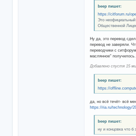
beep пишет:
https://citforum.ru/o
Это неофициальный 
Общественной Лице
Ну да, это перевод сде
перевод не заверяли. Чт
переводчики с ситфорум
маслянное" получилось.
Добавлено спустя 15 ми
beep пишет:
https://offline.compu
да, но всё течёт- всё ме
https://ria.ru/technology
beep пишет:
ну и концовка что б