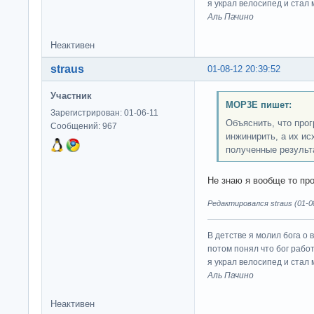
я украл велосипед и стал
Аль Пачино
Неактивен
straus
01-08-12 20:39:52
Участник
MOP3E пишет:
Зарегистрирован: 01-06-11
Объяснить, что про
Сообщений: 967
инжинирить, а их и
полученные результ
Не знаю я вообще то про
Редактировался straus (01-08
В детстве я молил бога о 
потом понял что бог работ
я украл велосипед и стал
Аль Пачино
Неактивен