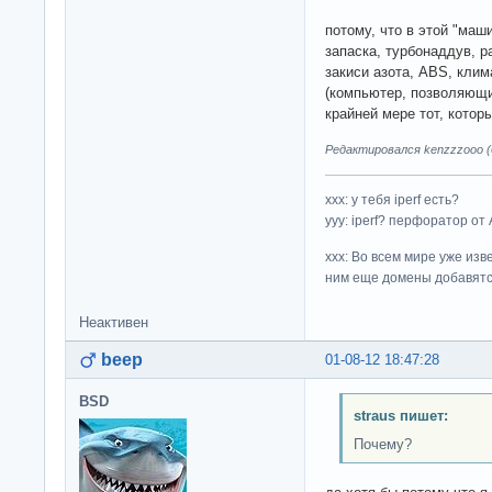
потому, что в этой "маши
запаска, турбонаддув, 
закиси азота, ABS, клим
(компьютер, позволяющи
крайней мере тот, котор
Редактировался kenzzzooo (0
ххх: у тебя iperf есть?
yyy: iperf? перфоратор от
xxx: Во всем мире уже изв
ним еще домены добавятс
Неактивен
beep
01-08-12 18:47:28
BSD
straus пишет:
Почему?