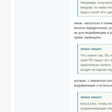
Например, получило
виндовс по известн
кода и хочет его сд
никак. насколько я пон
вполне определенных ус
не для модификации и ра
прямо запрещено.
straus пишет:
Что значит как, Вы
своё ПО пишут его 
практически любого
входят исходные ко
которая, с вероятностью
модификацию и использ
straus пишет:
kenzzzooo, чтобы н
ограничивающая лице