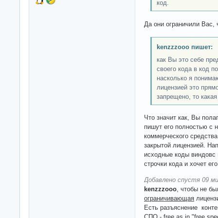
код.
Да они ограничили Вас, 
kenzzzooo пишет:
как Вы это себе пр
своего кода в код п
насколько я понимаю
лицензией это прямо
запрещено, то какая
Что значит как, Вы пол
пишут его полностью с 
коммерческого средства
закрытой лицензией. На
исходные коды виндовс 
строчки кода и хочет ег
Добавлено спустя 09 ми
kenzzzooo
, чтобы не б
ограничивающая
лицензи
Есть разъяснение конте
СПО - free as in "free spe