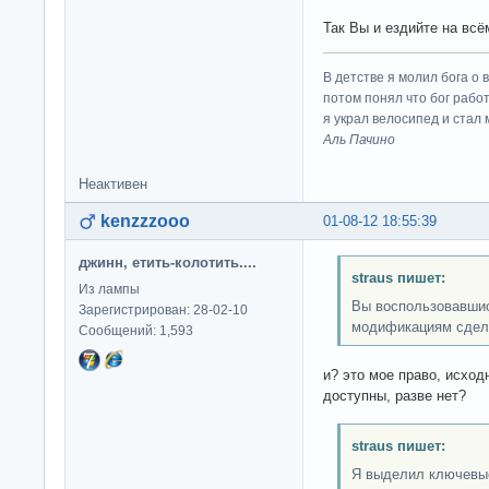
Так Вы и ездийте на всё
В детстве я молил бога о 
потом понял что бог работ
я украл велосипед и стал
Аль Пачино
Неактивен
kenzzzooo
01-08-12 18:55:39
джинн, етить-колотить....
straus пишет:
Из лампы
Вы воспользовавшис
Зарегистрирован: 28-02-10
модификациям сдел
Сообщений: 1,593
и? это мое право, исхо
доступны, разве нет?
straus пишет:
Я выделил ключевы