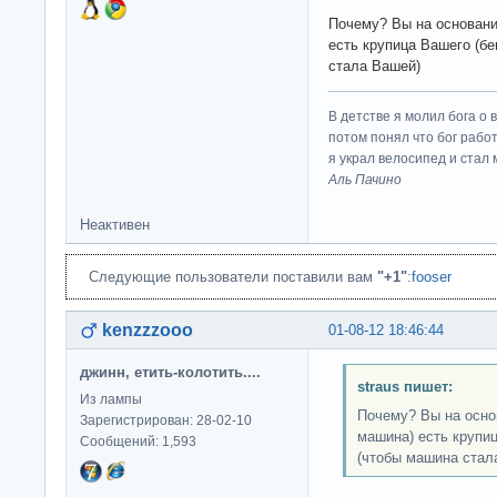
Почему? Вы на основании
есть крупица Вашего (бе
стала Вашей)
В детстве я молил бога о 
потом понял что бог работ
я украл велосипед и стал
Аль Пачино
Неактивен
Следующие пользователи поставили вам
"+1"
:
fooser
kenzzzooo
01-08-12 18:46:44
джинн, етить-колотить....
straus пишет:
Из лампы
Почему? Вы на основ
Зарегистрирован: 28-02-10
машина) есть крупиц
Сообщений: 1,593
(чтобы машина стал