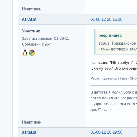
Неактивен
straus
01-08-12 20:16:18
Участник
beep пишет:
Зарегистрирован: 01-06-11
straus, Гражданско
Сообщений: 967
чтобы договоры зак
Написано "
НЕ
требует". 
К чему это? Это очередн
Редактировался straus (01-08
В детстве я молил бога о 
потом понял что бог работ
я украл велосипед и стал
Аль Пачино
Неактивен
straus
01-08-12 20:29:56