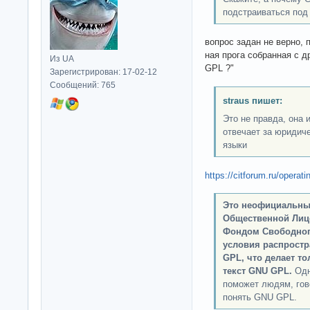
подстраиваться под 
вопрос задан не верно, 
ная прога собранная с 
Из UA
GPL ?"
Зарегистрирован: 17-02-12
Сообщений: 765
straus пишет:
Это не правда, она 
отвечает за юридич
языки
https://citforum.ru/opera
Это неофициальны
Общественной Лиц
Фондом Свободного
условия распрост
GPL, что делает т
текст GNU GPL.
Одн
поможет людям, гов
понять GNU GPL.