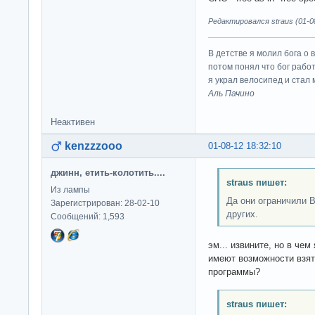
Редактировался straus (01-08
В детстве я молил бога о 
потом понял что бог работ
я украл велосипед и стал
Аль Пачино
Неактивен
kenzzzooo
01-08-12 18:32:10
джинн, етить-колотить....
straus пишет:
Из лампы
Да они ограничили В
Зарегистрирован: 28-02-10
других.
Сообщений: 1,593
эм... извините, но в чем
имеют возможности взят
программы?
straus пишет: