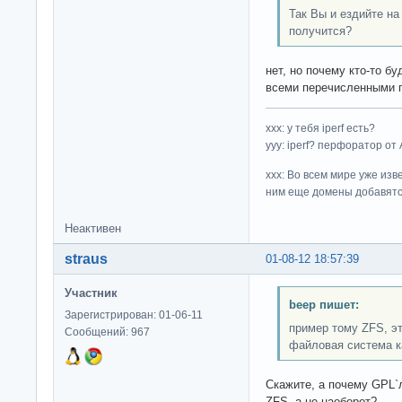
Так Вы и ездийте на
получится?
нет, но почему кто-то б
всеми перечисленными 
ххх: у тебя iperf есть?
yyy: iperf? перфоратор от
xxx: Во всем мире уже изв
ним еще домены добавятс
Неактивен
straus
01-08-12 18:57:39
Участник
beep пишет:
Зарегистрирован: 01-06-11
пример тому ZFS, э
Сообщений: 967
файловая система к
Скажите, а почему GPL`
ZFS, а не наоборот?