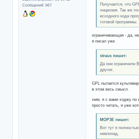
Получается, что GP
Сообщений: 967
лицензия. Так же т
исходного кода про
готовой программы.
ограничивающая - да, не
я писал уже
straus пишет:
Да они ограничили В
других.
GPL пытается культивир
в этом весь смысл.
хмм, я с вами ходжу по 
просто читать, я уже ко
MOP3E пишет:
Вот тут я полностью
невпопад,