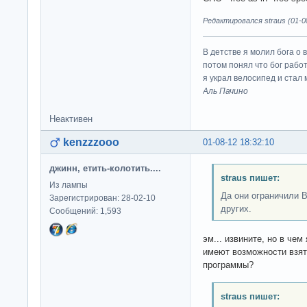
Редактировался straus (01-08
В детстве я молил бога о 
потом понял что бог работ
я украл велосипед и стал
Аль Пачино
Неактивен
kenzzzooo
01-08-12 18:32:10
джинн, етить-колотить....
straus пишет:
Из лампы
Да они ограничили В
Зарегистрирован: 28-02-10
других.
Сообщений: 1,593
эм... извините, но в чем
имеют возможности взят
программы?
straus пишет: