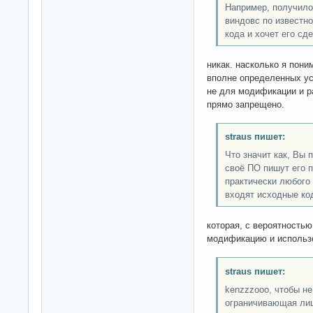
Например, получило
виндовс по известн
кода и хочет его сд
никак. насколько я пон
вполне определенных ус
не для модификации и ра
прямо запрещено.
straus пишет:
Что значит как, Вы
своё ПО пишут его 
практически любого
входят исходные ко
которая, с вероятностью
модификацию и использ
straus пишет:
kenzzzooo, чтобы н
ограничивающая лице