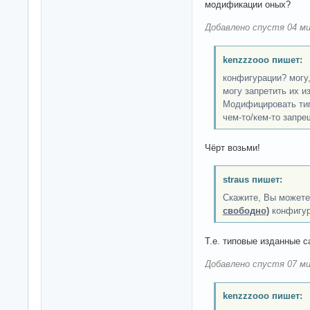
модификации оных?
Добавлено спустя 04 ми
kenzzzooo пишет:
конфигурации? могу,
могу запретить их и
Модифицировать тип
чем-то/кем-то запр
Чёрт возьми!
straus пишет:
Скажите, Вы может
свободно)
конфигур
Т.е. типовые изданные с
Добавлено спустя 07 ми
kenzzzooo пишет: