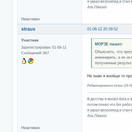
я украл велосипед и стал
Аль Пачино
Неактивен
straus
01-08-12 20:39:52
Участник
MOP3E пишет:
Зарегистрирован: 01-06-11
Объяснить, что про
Сообщений: 967
инжинирить, а их и
полученные результ
Не знаю я вообще то про
Редактировался straus (01-08
В детстве я молил бога о 
потом понял что бог работ
я украл велосипед и стал
Аль Пачино
Неактивен