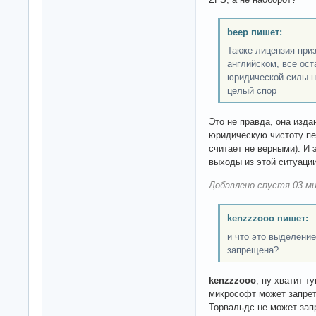
beep пишет:
Также лицензия при
английском, все ост
юридической силы н
целый спор
Это не правда, она
изда
юридическую чистоту пер
считает не верными). И 
выходы из этой ситуаци
Добавлено спустя 03 ми
kenzzzooo пишет:
и что это выделение
запрещена?
kenzzzooo
, ну хватит т
микрософт может запрет
Торвальдс не может зап