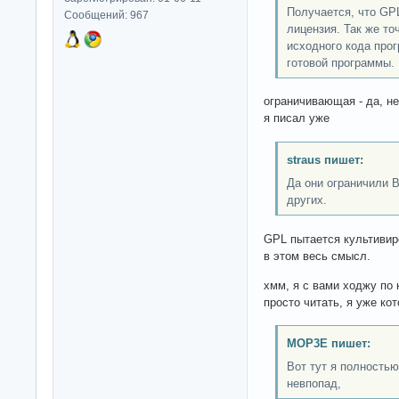
Получается, что GP
Сообщений: 967
лицензия. Так же т
исходного кода про
готовой программы.
ограничивающая - да, не
я писал уже
straus пишет:
Да они ограничили В
других.
GPL пытается культивир
в этом весь смысл.
хмм, я с вами ходжу по 
просто читать, я уже ко
MOP3E пишет:
Вот тут я полностью
невпопад,