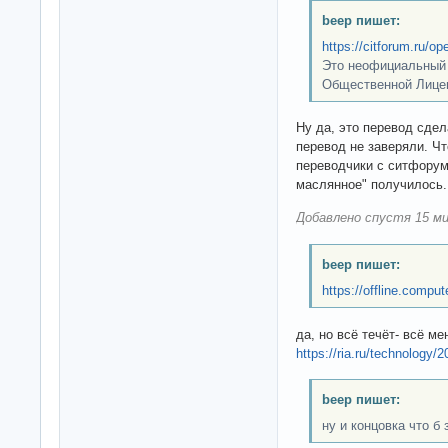
beep пишет:
https://citforum.ru/o
Это неофициальный 
Общественной Лице
Ну да, это перевод сде
перевод не заверяли. Чт
переводчики с ситфорум
маслянное" получилось.
Добавлено спустя 15 ми
beep пишет:
https://offline.compu
да, но всё течёт- всё ме
https://ria.ru/technology
beep пишет:
ну и концовка что б