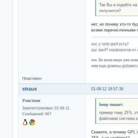
Так Вы и ездийте на
получится?
нет, но почему кто-то б
всеми перечисленными 
ххх: у тебя iperf есть?
yyy: iperf? перфоратор от
xxx: Во всем мире уже изв
ним еще домены добавятс
Неактивен
straus
01-08-12 18:57:39
Участник
beep пишет:
Зарегистрирован: 01-06-11
пример тому ZFS, э
Сообщений: 967
файловая система к
Скажите, а почему GPL`
ZFS, а не наоборот?