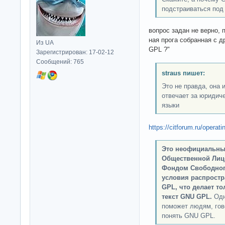
подстраиваться под 
вопрос задан не верно, 
ная прога собранная с 
Из UA
GPL ?"
Зарегистрирован: 17-02-12
Сообщений: 765
straus пишет:
Это не правда, она 
отвечает за юридич
языки
https://citforum.ru/opera
Это неофициальны
Общественной Лиц
Фондом Свободного
условия распрост
GPL, что делает т
текст GNU GPL.
Одн
поможет людям, гов
понять GNU GPL.