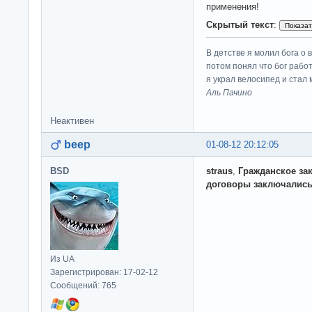
применения!
Скрытый текст
:
В детстве я молил бога о 
потом понял что бог работ
я украл велосипед и стал
Аль Пачино
Неактивен
beep
01-08-12 20:12:05
BSD
straus
,
Гражданское за
договоры заключались
Из UA
Зарегистрирован: 17-02-12
Сообщений: 765