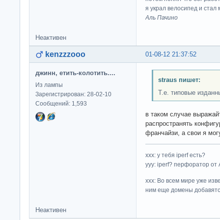
я украл велосипед и стал
Аль Пачино
Неактивен
kenzzzooo
01-08-12 21:37:52
джинн, етить-колотить....
straus пишет:
Из лампы
Т.е. типовые изданн
Зарегистрирован: 28-02-10
Сообщений: 1,593
в таком случае выражайт
распространять конфигур
франчайзи, а свои я мог
ххх: у тебя iperf есть?
yyy: iperf? перфоратор от
xxx: Во всем мире уже изв
ним еще домены добавятс
Неактивен