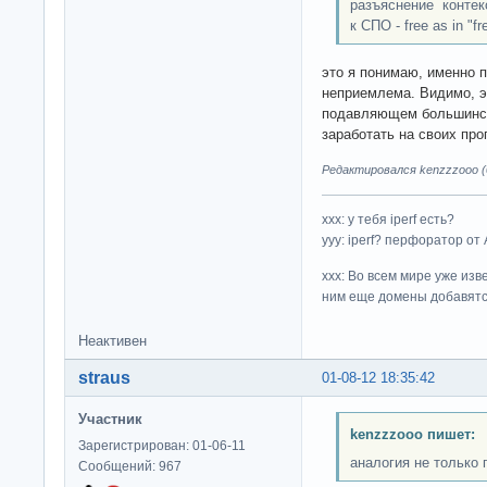
разъяснение контек
к СПО - free as in "fr
это я понимаю, именно 
неприемлема. Видимо, э
подавляющем большинств
заработать на своих про
Редактировался kenzzzooo (0
ххх: у тебя iperf есть?
yyy: iperf? перфоратор от
xxx: Во всем мире уже изв
ним еще домены добавятс
Неактивен
straus
01-08-12 18:35:42
Участник
kenzzzooo пишет:
Зарегистрирован: 01-06-11
аналогия не только 
Сообщений: 967