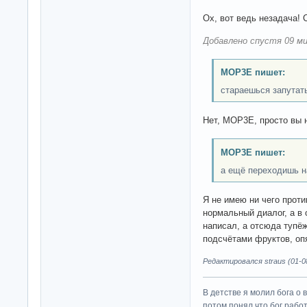
Ох, вот ведь незадача! 
Добавлено спустя 09 ми
MOP3E пишет:
стараешься запутат
Нет, MOP3E, просто вы 
MOP3E пишет:
а ещё переходишь н
Я не имею ни чего проти
нормальный диалог, а в
написал, а отсюда тупё
подсчётами фруктов, оп
Редактировался straus (01-08
В детстве я молил бога о 
потом понял что бог работ