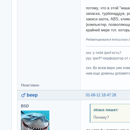
потому, что в этой "маши
запаска, турбонаддув, 
закиси азота, ABS, клим
(компьютер, позволяющи
крайней мере тот, котор
Редактировался kenzzzooo (0
ххх: у тебя iperf есть?
yyy: iperf? перфоратор от
xxx: Во всем мире уже изв
ним еще домены добавятс
Неактивен
beep
01-08-12 18:47:28
BSD
straus пишет:
Почему?