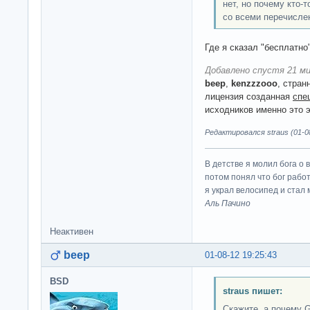
нет, но почему кто-
со всеми перечисл
Где я сказал "бесплатно
Добавлено спустя 21 ми
beep
,
kenzzzooo
, стран
лицензия созданная
спе
исходников именно это 
Редактировался straus (01-08
В детстве я молил бога о 
потом понял что бог работ
я украл велосипед и стал
Аль Пачино
Неактивен
beep
01-08-12 19:25:43
BSD
straus пишет:
Скажите, а почему 