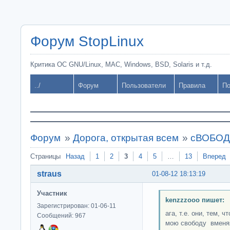
Форум StopLinux
Критика ОС GNU/Linux, MAC, Windows, BSD, Solaris и т.д.
../
Форум
Пользователи
Правила
По
Форум
»
Дорога, открытая всем
»
сВОБОДН
Страницы
Назад
1
2
3
4
5
…
13
Вперед
straus
01-08-12 18:13:19
Участник
kenzzzooo пишет:
Зарегистрирован: 01-06-11
ага, т.е. они, тем, 
Сообщений: 967
мою свободу вменяя