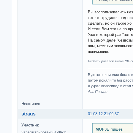
Вы воспользовались без
тот кто трудился над ним
сделать, но он также х
И если Вам это не по нр
Уже в который раз "вот 
На самом деле "безвозме
вам, местным закапыват
пониманию.
Редактировался straus (01-08
В детстве я молил бога о 
потом понял что бог работ
я украл велосипед и стал
Аль Пачино
Неактивен
straus
01-08-12 21:09:37
Участник
MOP3E пишет:
Зарегистрирован: 01-06-11