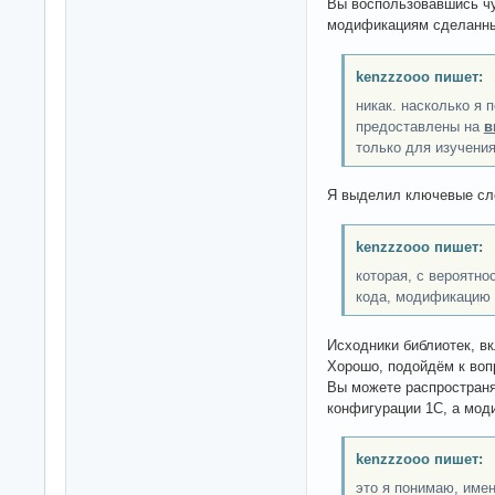
Вы воспользовавшись ч
модификациям сделанн
kenzzzooo пишет:
никак. насколько я
предоставлены на
в
только для изучени
Я выделил ключевые сл
kenzzzooo пишет:
которая, с вероятно
кода, модификацию 
Исходники библиотек, в
Хорошо, подойдём к воп
Вы можете распространя
конфигурации 1С, а мо
kenzzzooo пишет:
это я понимаю, име