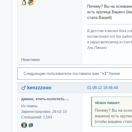
Почему? Вы на основании
есть крупица Вашего (бе
стала Вашей)
В детстве я молил бога о 
потом понял что бог работ
я украл велосипед и стал
Аль Пачино
Неактивен
Следующие пользователи поставили вам
"+1"
:
fooser
kenzzzooo
01-08-12 18:46:44
джинн, етить-колотить....
straus пишет:
Из лампы
Почему? Вы на основ
Зарегистрирован: 28-02-10
машина) есть крупиц
Сообщений: 1,593
(чтобы машина стал