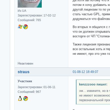
да хотя бы потому что я
потом я хочу добавить к
другой лицензии то по 
Из UA
стать частью GPL, прим
Зарегистрирован: 17-02-12
додуматься что файлова
Сообщений: 765
Во вторых я общался с п
что он должен открывать,
восторге от ЧП "Столман
Также лицензия признан
все остальные хоть и п
не имеют, про это уже г
Неактивен
straus
01-08-12 18:49:07
Участник
kenzzzooo пишет:
Зарегистрирован: 01-06-11
эм... извините, но 
Сообщений: 967
не имеют возможнос
первоначальной пр