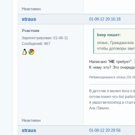
Неактивен
straus
01-08-12 20:16:18
Участник
beep пишет:
Зарегистрирован: 01-06-11
straus, Гражданско
Сообщений: 967
чтобы договоры зак
Написано "
НЕ
требует". 
К чему это? Это очередн
Редактировался straus (01-08
В детстве я молил бога о 
потом понял что бог работ
я украл велосипед и стал
Аль Пачино
Неактивен
straus
01-08-12 20:29:56