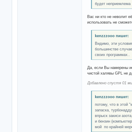
будет неприемлема
Вас ни кто не неволит е
использовать не сможет
kenzzzooo пишет:
Видимо, эти услов
большинстве случаев
своих программах..
Да, если Вы намерены и
чистой халявы GPL не да
Добавлено спустя 01 ми
kenzzzooo пишет:
потому, что в этой "
запаска, турбонадд
впрыск закиси азота
и бензин (компьюте
мой по крайней мере