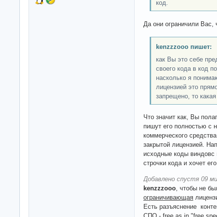
код.
Да они ограничили Вас, 
kenzzzooo пишет:
как Вы это себе пр
своего кода в код п
насколько я понимаю
лицензией это прямо
запрещено, то какая
Что значит как, Вы пол
пишут его полностью с 
коммерческого средства
закрытой лицензией. На
исходные коды виндовс 
строчки кода и хочет ег
Добавлено спустя 09 ми
kenzzzooo
, чтобы не б
ограничивающая
лицензи
Есть разъяснение конте
СПО - free as in "free spe