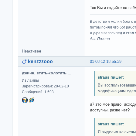
Так Вы и ездийте на всё
В детстве я молил бога о 
потом понял что бог работ
я украл велосипед и стал
Аль Пачино
Неактивен
kenzzzooo
01-08-12 18:55:39
джинн, етить-колотить....
straus пишет:
Из лампы
Вы воспользовавшис
Зарегистрирован: 28-02-10
модификациям сдел
Сообщений: 1,593
и? это мое право, исхо
доступны, разве нет?
straus пишет:
Я выделил ключевы