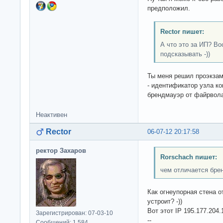
предположил.
Rector пишет:
А что это за ИП? Во
подсказывать -))
Ты меня решил проэкзаме
- идентификатор узла к
брендмауэр от файрвол
Неактивен
Rector
06-07-12 20:17:58
ректор Захаров
Rorschach пишет:
чем отличается бре
Как огнеупорная стена о
устроит? -))
Вот этот IP 195.177.204.
Зарегистрирован: 07-03-10
--
Сообщений: 1,584