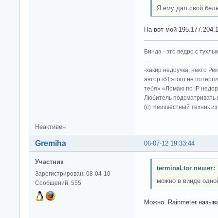
Я ему дал свой бел
На вот мой 195.177.204.1
Винда - это ведро с тухлым
---
-хакир недоучка, некто Ре
автор «Я этого не потерп
тебя» «Ломаю по IP недор
Любитель подсматривать в
(c) Неизвестный техник и
Неактивен
Gremiha
06-07-12 19:33:44
Участник
terminaLtor пишет:
Зарегистрирован: 08-04-10
можно в винде одно
Сообщений: 555
Можно. Rainmeter называ