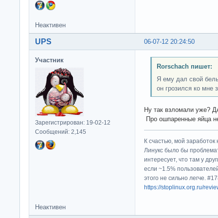
Неактивен
UPS
06-07-12 20:24:50
Участник
Rorschach пишет:
Я ему дал свой белы
он грозился ко мне 
Ну так взломали уже? 
Про ошпаренные яйца н
Зарегистрирован: 19-02-12
Сообщений: 2,145
К счастью, мой заработок 
Линукс было бы проблема
интересует, что там у дру
если ~1.5% пользователей
этого не сильно легче. #
https://stoplinux.org.ru/re
Неактивен