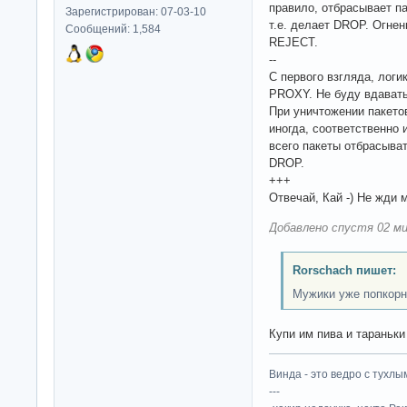
правило, отбрасывает па
Зарегистрирован: 07-03-10
т.е. делает DROP. Огнен
Сообщений: 1,584
REJECT.
--
С первого взгляда, логи
PROXY. Не буду вдаватьс
При уничтожении пакетов
иногда, соответственно
всего пакеты отбрасыват
DROP.
+++
Отвечай, Кай -) Не жди 
Добавлено спустя 02 ми
Rorschach пишет:
Мужики уже попкорн
Купи им пива и тараньки 
Винда - это ведро с тухлым
---