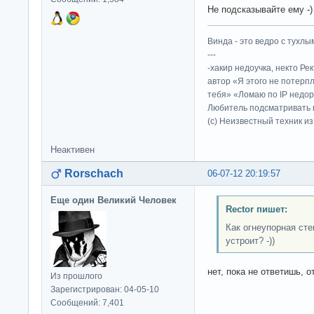
Не подсказывайте ему -)
Винда - это ведро с тухлым
---
-хакир недоучка, некто Ре
автор «Я этого не потерп
тебя» «Ломаю по IP недор
Любитель подсматривать в
(c) Неизвестный техник и
Неактивен
Rorschach
06-07-12 20:19:57
Еще один Великий Человек
Rector пишет:
Как огнеупорная сте
устроит? -))
нет, пока не ответишь, о
Из прошлого
Зарегистрирован: 04-05-10
Сообщений: 7,401