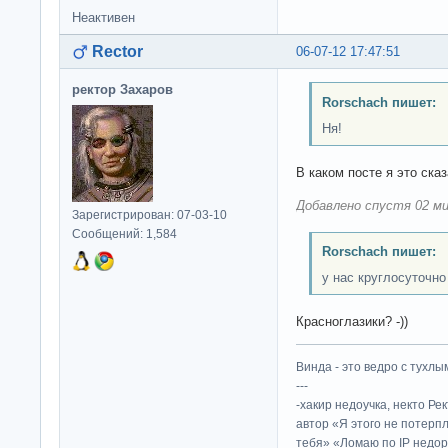
Неактивен
Rector
06-07-12 17:47:51
ректор Захаров
Rorschach пишет:
Ня!
В каком посте я это ска
Добавлено спустя 02 ми
Зарегистрирован: 07-03-10
Сообщений: 1,584
Rorschach пишет:
у нас круглосуточно
Красноглазики? -))
Винда - это ведро с тухлым
---
-хакир недоучка, некто Ре
автор «Я этого не потерп
тебя» «Ломаю по IP недор