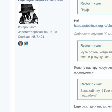
Еще один Великий Человек
Rector пишет:
Пруф.
Ня!
https://stoplinux.org.ru/
Из прошлого
Зарегистрирован: 04-05-10
Добавлено спустя 02 ми
Сообщений: 7,401
Rector пишет:
Чуть позже, когда т
пить и рыбу кушать -
Ясно, у нас круглосуточ
пропизделся.
Rector пишет:
Занюхай яху -) Или
пиздабол?
Еще раз, где я писал, ч