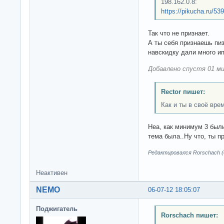
198.162.0.8:
https://pikucha.ru/53
Так что не признает.
А ты себя признаешь пи
навскидку дали много и
Добавлено спустя 01 ми
Rector пишет:
Как и ты в своё вре
Неа, как минимум 3 были 
тема была..Ну что, ты 
Редактировался Rorschach (0
Неактивен
NEMO
06-07-12 18:05:07
Поджигатель
Rorschach пишет: