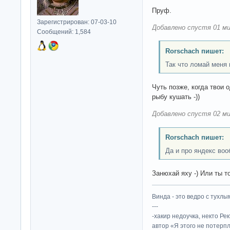
Пруф.
Зарегистрирован: 07-03-10
Добавлено спустя 01 ми
Сообщений: 1,584
Rorschach пишет:
Так что ломай меня
Чуть позже, когда твои 
рыбу кушать -))
Добавлено спустя 02 ми
Rorschach пишет:
Да и про яндекс воо
Занюхай яху -) Или ты 
Винда - это ведро с тухлым
---
-хакир недоучка, некто Ре
автор «Я этого не потерп