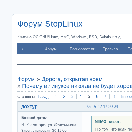
Форум StopLinux
Критика ОС GNU/Linux, MAC, Windows, BSD, Solaris и т.д.
../
Форум
Пользователи
Правила
По
Форум
»
Дорога, открытая всем
»
Почему в линуксе никогда не будет хор
Страницы
Назад
1
2
3
4
5
6
7
8
Впере
дохтур
06-07-12 17:30:04
Боевой дятел
NEMO пишет:
Из Краматорск, ул. Железячкина
Я о том, что если л
Зарегистрирован: 30-11-09