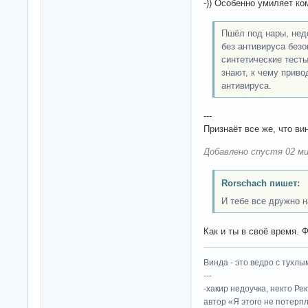
-)) Особенно умиляет к
Пшёл под нары, недо
без антивируса безо
синтетические тесты
знают, к чему приво
антивируса.
---
Признаёт все же, что ви
Добавлено спустя 02 ми
Rorschach пишет:
И тебе все дружно н
Как и ты в своё время. 
Винда - это ведро с тухлым
---
-хакир недоучка, некто Ре
автор «Я этого не потерп