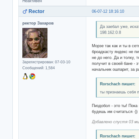
Неактивен
Rector
06-07-12 18:16:10
ректор Захаров
Да заебал уже, иска
198.162.0.8
Морзе так как и ты в сет
броадкасту яндекс не пин
не до него. Да и толку, 
Зарегистрирован: 07-03-10
получит в своей бане - 
Сообщений: 1,584
начальник ошпарит, за 
Rorschach пишет:
ты признаешь себя 
Пиздобол - это ты! Пока
будешь им считаться -))
Добавлено спустя 03 ми
Rorschach пишет: