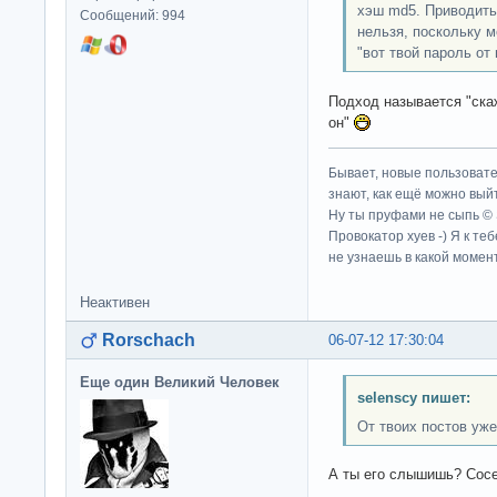
хэш md5. Приводить
Сообщений: 994
нельзя, поскольку м
"вот твой пароль от
Подход называется "скаж
он"
Бывает, новые пользовате
знают, как ещё можно выйт
Ну ты пруфами не сыпь ©
Провокатор хуев -) Я к те
не узнаешь в какой момент
Неактивен
Rorschach
06-07-12 17:30:04
Еще один Великий Человек
selenscy пишет:
От твоих постов уже
А ты его слышишь? Сосе