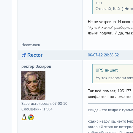
+++
Отвечай, Кай -) Не 
Не не устроило. И пока
"йуный хакир" разберись
языки подучи. И да, ты 
Неактивен
Rector
06-07-12 20:38:52
ректор Захаров
UPS пишет:
Ну так взломали уж
Так всё ломает, 195.177.
снифается, не ломается 
Зарегистрирован: 07-03-10
Сообщений: 1,584
Винда - это ведро с тухлым
---
-хакир недоучка, некто Ре
автор «Я этого не потерп
тебя» «Ломаю по IP недор