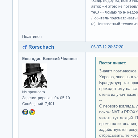
-хакир недоучка, некто Ре
автор «Я этого не потерп
тебя» «Ломаю по IP недор
Любитель подсматривать в
(c) Неизвестный техник и
Неактивен
Rorschach
06-07-12 20:37:20
Еще один Великий Человек
Rector пишет:
Значит поэтическое 
Хорошо, знаешь в 
Брандмауер как пра
приходят ему на вст
Из прошлого
стена их уничтожает
Зарегистрирован: 04-05-10
--
Сообщений: 7,401
С первого взгляда, 
похож NAT и PROXY.
читать тут лекций. 
время на их анализ,
задействуются ресу
отбрасывать, те кот