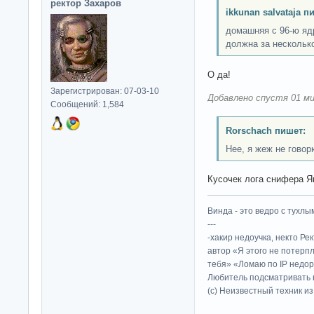
ректор Захаров
ikkunan salvataja п
домашняя с 96-ю яд
должна за несколько
О да!
Зарегистрирован: 07-03-10
Добавлено спустя 01 ми
Сообщений: 1,584
Rorschach пишет:
Нее, я жеж не говор
Кусочек лога снифера Ян
Винда - это ведро с тухлым
---
-хакир недоучка, некто Ре
автор «Я этого не потерп
тебя» «Ломаю по IP недор
Любитель подсматривать в
(c) Неизвестный техник и