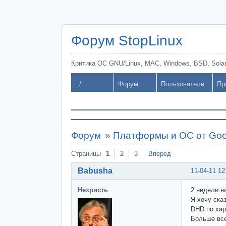
Форум StopLinux
Критика ОС GNU/Linux, MAC, Windows, BSD, Solari
../
Форум
Пользователи
Пр
Форум
»
Платформы и ОС от Goo
Страницы
1
2
3
Вперед
Babusha
11-04-11 12
Нехристь
2 недели н
Я хочу ска
DHD по хар
Больше все