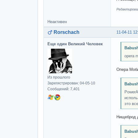
Редактировал
Неактивен
Rorschach
11-04-11 12
Еще один Великий Человек
Babush
opera m
Опера Моби
Из прошлого
Зарегистрирован: 04-05-10
Babush
Сообщений: 7,401
PowerA
исполь
это вс
Нищеброд д
Babush