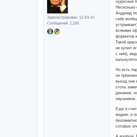
чудесные 
Несколько 
Андроид по
Зарегистрирован: 12-03-10
себе вообщ
Сообщений: 2,160
устраивает
всякими эф
форматов к
Такой крас
не купил е
с ним), ви
калькулято
Но есть па
не признан
выход они 
столь заме
динамик, н
наушниках.
Еще я счит
модем, а п
безлимитно
сотовых оп
А вообще, 