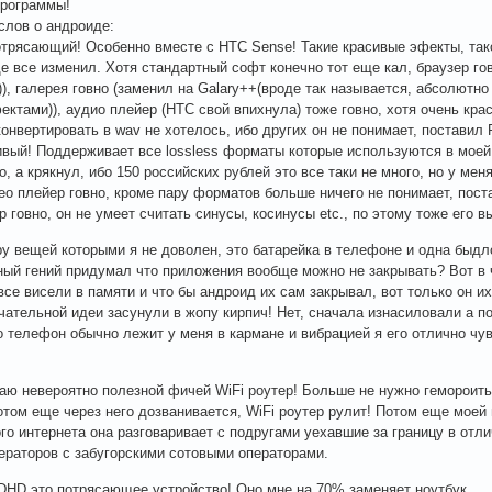
программы!
слов о андроиде:
трясающий! Особенно вместе с HTC Sense! Такие красивые эфекты, т
е все изменил. Хотя стандартный софт конечно тот еще кал, браузер гов
)), галерея говно (заменил на Galary++(вроде так называется, абсолютно
ектами)), аудио плейер (HTC свой впихнула) тоже говно, хотя очень крас
онвертировать в wav не хотелось, ибо других он не понимает, поставил
ивый! Поддерживает все lossless форматы которые используются в моей
го, а крякнул, ибо 150 российских рублей это все таки не много, но у м
део плейер говно, кроме пару форматов больше ничего не понимает, пос
р говно, он не умеет считать синусы, косинусы etc., по этому тоже его 
ру вещей которыми я не доволен, это батарейка в телефоне и одна быдл
ный гений придумал что приложения вообще можно не закрывать? Вот в 
все висели в памяти и что бы андроид их сам закрывал, вот только он их
чательной идеи засунули в жопу кирпич! Нет, сначала изнасиловали а 
о телефон обычно лежит у меня в кармане и вибрацией я его отлично ч
аю невероятно полезной фичей WiFi роутер! Больше не нужно гемороить
отом еще через него дозванивается, WiFi роутер рулит! Потом еще моей
го интернета она разговаривает с подругами уехавшие за границу в отл
ераторов с забугорскими сотовыми операторами.
DHD это потрясающее устройство! Оно мне на 70% заменяет ноутбук.