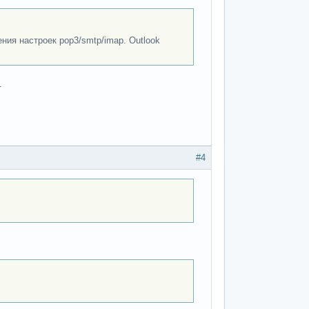
ния настроек pop3/smtp/imap. Outlook
.
#4