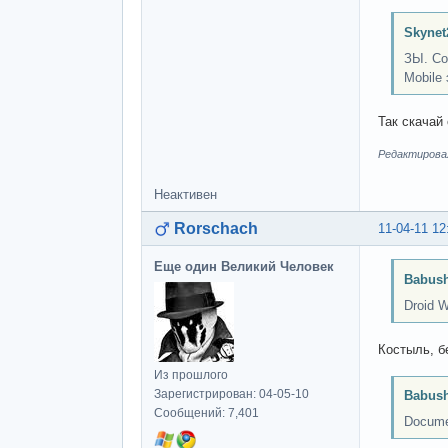
Skynet
ЗЫ. Со
Mobile
Так скачай
Редактировал
Неактивен
Rorschach
11-04-11 12
Еще один Великий Человек
Babush
Droid W
Костыль, бе
Из прошлого
Зарегистрирован: 04-05-10
Babush
Сообщений: 7,401
Docume