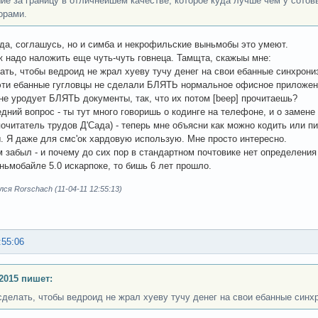
ие за границу в отличнейшем качестве, которое куда лучше чем у сотов
орами.
 да, соглашусь, но и симба и некрофильские выньмобы это умеют.
ж надо наложить еще чуть-чуть говнеца. Тамщта, скажыы мне:
лать, чтобы ведроид не жрал хуеву тучу денег на свои ебанные синхрони
эти ебанные гугловцы не сделали БЛЯТЬ нормальное офисное приложени
 не уродует БЛЯТЬ документы, так, что их потом [beep] прочитаешь?
едний вопрос - ты тут много говоришь о кодинге на телефоне, и о замене 
очитатель трудов Д'Сада) - теперь мне объясни как можно кодить или
. Я даже для смс'ок хардовую использую. Мне просто интересно.
 забыл - и почему до сих пор в стандартном почтовике нет определения 
ньмобайле 5.0 искарпоке, то бишь 6 лет прошло.
ся Rorschach (11-04-11 12:55:13)
:55:06
2015 пишет:
 сделать, чтобы ведроид не жрал хуеву тучу денег на свои ебанные синх