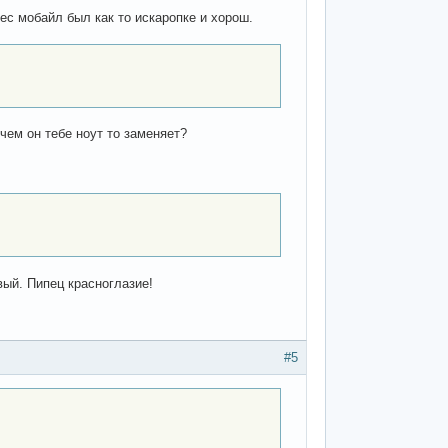
ес мобайл был как то искаропке и хорош.
чем он тебе ноут то заменяет?
вый. Пипец красноглазие!
#5