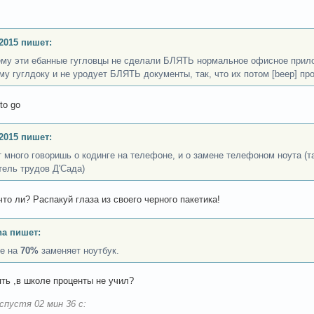
2015 пишет:
ему эти ебанные гугловцы не сделали БЛЯТЬ нормальное офисное прилож
му гуглдоку и не уродует БЛЯТЬ документы, так, что их потом [beep] пр
to go
2015 пишет:
ут много говоришь о кодинге на телефоне, и о замене телефоном ноута (т
тель трудов Д'Сада)
что ли? Распакуй глаза из своего черного пакетика!
a пишет:
е на
70%
заменяет ноутбук.
ять ,в школе проценты не учил?
спустя 02 мин 36 с: