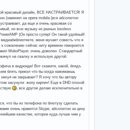
акой красивый дизайн, ВСЕ НАСТРАИВАЕТСЯ! Я
но (заменил на opera mobila (все абсолютно
 устраивает, да еще и очень красивая со
ивый, но всю музыку из разных lossless
 PowerAMP (Он просто супер! Он такой удобный!
 медиабиблиотекте, меня мучает совесть что я
еня к сожалению сейчас нету времени гемороится
тавил MoboPlayer, очень доволен. Стандартный
выкинул на свалку и использую другой.
офича в андроиде! Вот скажите, какой, блядъ
чем блять прикол что бы когда нажимаешь
 нихуя не закрывает? Я хочу что бы автору
потом засунули жопу кирпич! Еще в DHD плохой
увствую
, все другое делаю исключительно в
ся, что бы из телефона по блютузу сделать
 маме очень нравится Skype, абсолютно за цену
ичнейшем качестве, которое куда лучше чем у