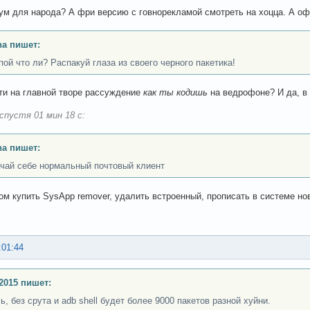
ум для народа? А фри версию с говнорекламой смотреть на хоцца. А оф
a пишет:
пой что ли? Распакуй глаза из своего черного пакетика!
ти на главной творе рассуждение
как ты кодишь
на ведрофоне? И да, в 
спустя 01 мин 18 с:
a пишет:
ачай себе нормальный почтовый клиент
том купить SysApp remover, удалить встроенный, прописать в системе но
:01:44
2015 пишет:
, без срута и adb shell будет более 9000 пакетов разной хуйни.