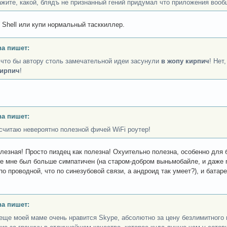
ажите, какой, блядъ не признанный гений придумал что приложения воо
Shell или купи нормальный тасккиллер.
a пишет:
 что бы автору столь замечательной идеи засунули
в жопу кирпич
! Нет
кирпич
!
a пишет:
считаю невероятно полезной фичей WiFi роутер!
лезная! Просто пиздец как полезна! Охуительно полезна, особенно для
e мне был больше симпатичен (на старом-добром выньмобайле, и даже n
по проводной, что по синезубовой связи, а андроид так умеет?), и батар
a пишет:
еще моей маме очень нравится Skype, абсолютно за цену безлимитного 