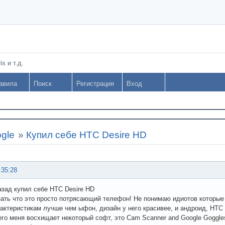
s и т.д.
авила
Поиск
Регистрация
Вход
gle
»
Купил себе HTC Desire HD
:35:28
азад купил себе HTC Desire HD
зать что это просто потрясающий телефон! Не понимаю идиотов которы
актеристикам лучше чем ыфон, дизайн у него красивее, и андроид, HTC 
го меня восхищает некоторый софт, это Cam Scanner and Google Goggles