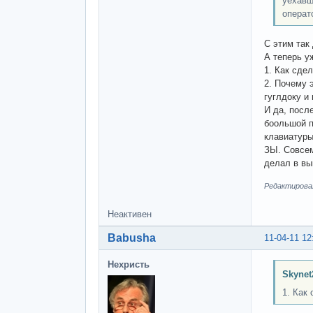
уехавш
операт
С этим так
А теперь у
1. Как сде
2. Почему 
гуглдоку и
И да, посл
боольшой п
клавиатуры
ЗЫ. Совсем
делал в вы
Редактировал
Неактивен
Babusha
11-04-11 12
Нехристь
Skynet
1. Как