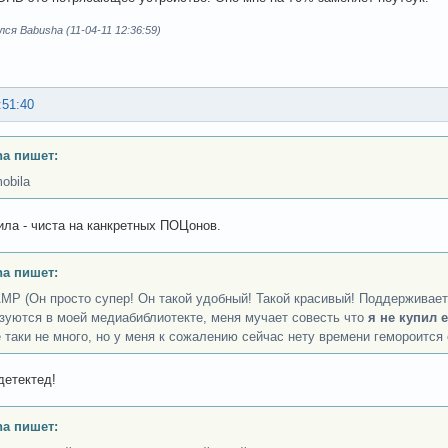
ся Babusha (11-04-11 12:36:59)
:51:40
a пишет:
obila
ла - чиста на канкретных ПОЦонов.
a пишет:
MP (Он просто супер! Он такой удобный! Такой красивый! Поддерживает
зуются в моей медиабиблиотекте, меня мучает совесть что
я не купил е
е таки не много, но у меня к сожалению сейчас нету времени гемороится 
етектед!
a пишет: