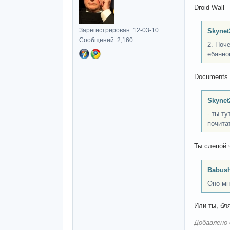
Droid Wall
Зарегистрирован: 12-03-10
Skynet
Сообщений: 2,160
2. Поч
ебанно
Documents 
Skynet
- ты т
почита
Ты слепой 
Babush
Оно мн
Или ты, бл
Добавлено 