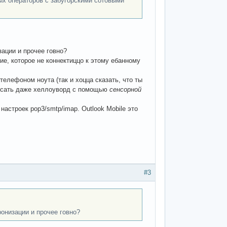
ых операторов с забугорскими сотовыми
зации и прочее говно?
е, которое не коннектиццо к этому ебанному
телефоном ноута (так и хоцца сказать, что ты
 писать даже хеллоуворд с помощью
сенсорной
настроек pop3/smtp/imap. Outlook Mobile это
#3
ронизации и прочее говно?