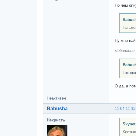
По чем опи
Babush
Ты сле
Ну мне най
Добавлено 
Babush
Так ск
О да, а по
Неактивен
Babusha
11-04-11 13
Нехристь
Skynet
Костыль