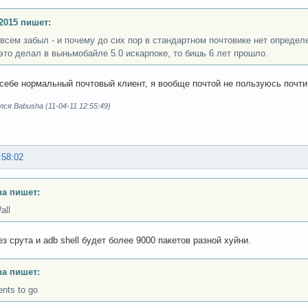
2015 пишет:
всем забыл - и почему до сих пор в стандартном почтовике нет определе
 это делал в выньмобайле 5.0 искарпоке, то бишь 6 лет прошло.
 себе нормальный почтовый клиент, я вообще почтой не пользуюсь почти
ся Babusha (11-04-11 12:55:49)
:58:02
a пишет:
all
з срута и adb shell будет более 9000 пакетов разной хуйни.
a пишет:
nts to go