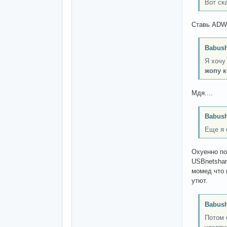
Вот ск
Ставь ADW 
Babush
Я хочу
жопу 
Мдя....
Babush
Еще я 
Охуенно по
USBnetshar
момед что 
утют.
Babush
Потом 