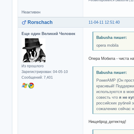
Неактивен
Rorschach
11-04-11 12:51:40
Еще один Великий Человек
Babusha пишет:
opera mobila
Опера Мобила - чиста н
Из прошлого
Зарегистрирован: 04-05-10
Babusha пишет:
Сообщений: 7,401
PowerAMP (Он прост
красивый! Поддержи
используются в мое
совесть что
я не ку
российских рублей эт
сожалению сейчас н
Нищеброд детектед!