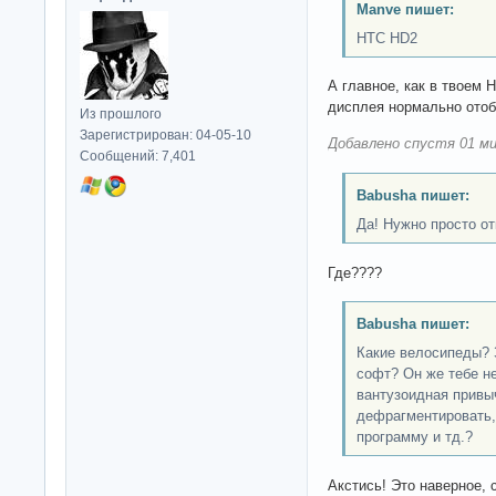
Manve пишет:
HTC HD2
А главное, как в твоем 
дисплея нормально отоб
Из прошлого
Зарегистрирован: 04-05-10
Добавлено спустя 01 ми
Сообщений: 7,401
Babusha пишет:
Да! Нужно просто от
Где????
Babusha пишет:
Какие велосипеды? 
софт? Он же тебе н
вантузоидная привы
дефрагментировать,
программу и тд.?
Акстись! Это наверное, 