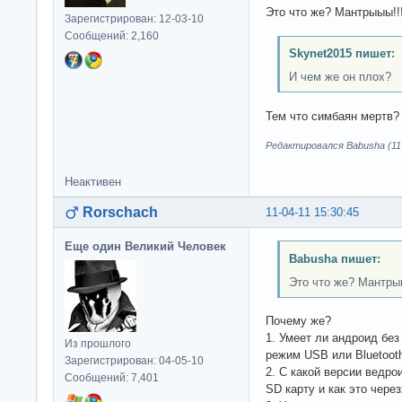
Это что же? Мантрыыы!!!
Зарегистрирован: 12-03-10
Сообщений: 2,160
Skynet2015 пишет:
И чем же он плох?
Тем что симбаян мертв?
Редактировался Babusha (11-
Неактивен
Rorschach
11-04-11 15:30:45
Еще один Великий Человек
Babusha пишет:
Это что же? Мантрыы
Почему же?
1. Умеет ли андроид бе
Из прошлого
режим USB или Bluetoot
Зарегистрирован: 04-05-10
2. С какой версии ведр
Сообщений: 7,401
SD карту и как это чере