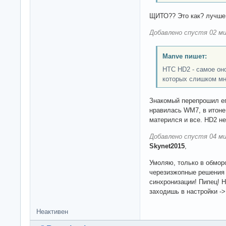
ЩИТО?? Это как? лучше 
Добавлено спустя 02 ми
Manve пишет:
HTC HD2 - самое оно
которых слишком мн
Знакомый перепрошил его
нравилась WM7, в итоне
матерился и все. HD2 не
Добавлено спустя 04 ми
Skynet2015
,
Умоляю, только в обморо
черезизжопные решения 
синхронизации! Пипец! 
заходишь в настройки -
Неактивен