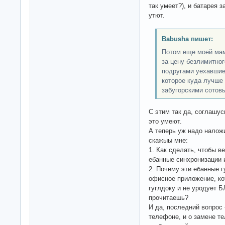
так умеет?), и батарея 
утют.
Babusha пишет:
Потом еще моей мам
за цену безлимитног
подругами уехавшие
которое куда лучше 
забугорскими сотов
С этим так да, соглашу
это умеют.
А теперь уж надо наложи
скажыы мне:
1. Как сделать, чтобы в
ебанные синхронизации 
2. Почему эти ебанные 
офисное приложение, ко
гуглдоку и не уродует Б
прочитаешь?
И да, последний вопрос 
телефоне, и о замене те