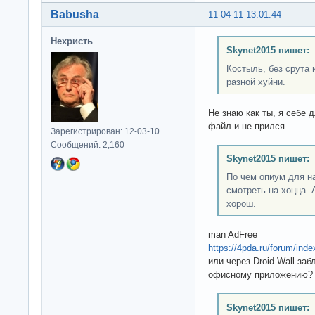
Babusha
11-04-11 13:01:44
Нехристь
Skynet2015 пишет:
Костыль, без срута и
разной хуйни.
Не знаю как ты, я себе 
файл и не прился.
Зарегистрирован: 12-03-10
Сообщений: 2,160
Skynet2015 пишет:
По чем опиум для н
смотреть на хоцца. 
хорош.
man AdFree
https://4pda.ru/forum/in
или через Droid Wall заб
офисному приложению?
Skynet2015 пишет: