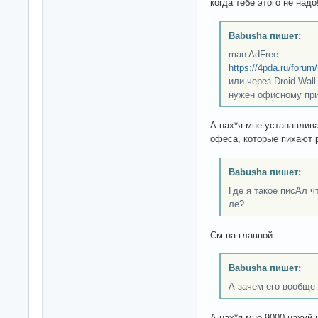
когда тебе этого не надо
Babusha пишет:
man AdFree
https://4pda.ru/foru
или через Droid Wall
нужен офисному пр
А нах*я мне устанавлив
офеса, которые пихают 
Babusha пишет:
Где я такое писАл 
ле?
См на главной.
Babusha пишет:
А зачем его вообще
А нах*я мне 9000 нахуй 