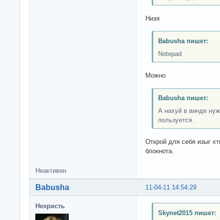
Низя
Babusha пишет:
Notepad
Можно
Babusha пишет:
А нахуй в винде нуж
пользуется.
Открой для себя изыг х
блокнота.
Неактивен
Babusha
11-04-11 14:54:29
Нехристь
Skynet2015 пишет: