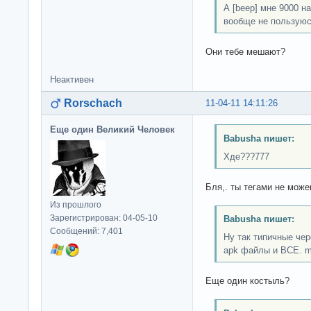
А [beep] мне 9000 н
вообще не пользуюс
Они тебе мешают?
Неактивен
Rorschach
11-04-11 14:11:26
Еще один Великий Человек
Babusha пишет:
Хде???777
Бля,. ты тегами не мож
Из прошлого
Зарегистрирован: 04-05-10
Babusha пишет:
Сообщений: 7,401
Ну так типичные че
apk файлы и ВСЕ. ma
Еще один костыль?