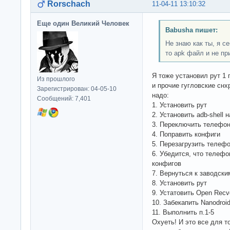
Rorschach
11-04-11 13:10:32
Еще один Великий Человек
Babusha пишет:
Не знаю как ты, я с
то apk файл и не пр
Я тоже установил рут 1 
Из прошлого
и прочие гугловские сн
Зарегистрирован: 04-05-10
надо:
Сообщений: 7,401
1. Установить рут
2. Установить adb-shell 
3. Переключить телефон
4. Поправить конфиги
5. Перезагрузить телеф
6. Убедится, что телефо
конфигов
7. Вернуться к заводски
8. Установить рут
9. Устатовить Open Recv
10. Забекапить Nanodroi
11. Выполнить п.1-5
Охуеть! И это все для то