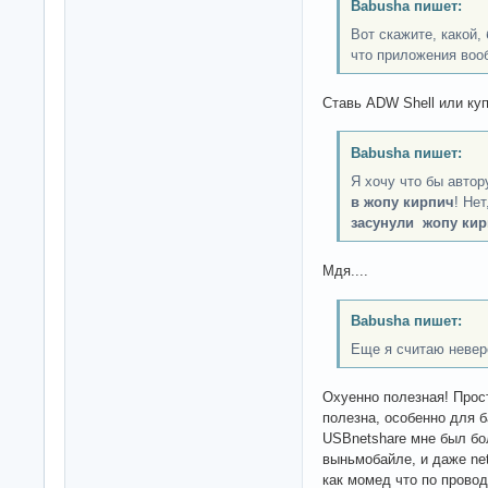
Babusha пишет:
Вот скажите, какой,
что приложения воо
Ставь ADW Shell или ку
Babusha пишет:
Я хочу что бы автор
в жопу кирпич
! Не
засунули жопу ки
Мдя....
Babusha пишет:
Еще я считаю невер
Охуенно полезная! Прос
полезна, особенно для 
USBnetshare мне был бо
выньмобайле, и даже ne
как момед что по провод