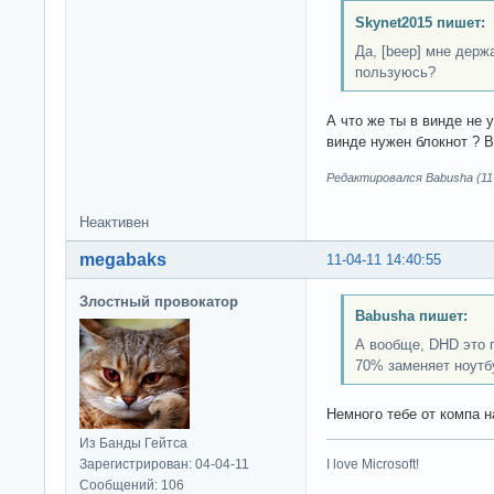
Skynet2015 пишет:
Да, [beep] мне держ
пользуюсь?
А что же ты в винде не у
винде нужен блокнот ? В
Редактировался Babusha (11-
Неактивен
megabaks
11-04-11 14:40:55
Злостный провокатор
Babusha пишет:
А вообще, DHD это 
70% заменяет ноутб
Немного тебе от компа н
Из Банды Гейтса
Зарегистрирован: 04-04-11
I love Microsoft!
Сообщений: 106