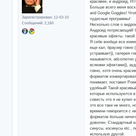
красивее, и андроид, HT
Больше всего меня восх
and Google Goggles! Что
Зарегистрирован: 12-03-10
чудесные программы!
Сообщений: 2,160
Несколько слов о андро
Андроид потрясающий! О
красивые эфекты, тако
Я себе вообще все изме
еще кал, браузер говно 
устраивает)), галерея го
называется, абсолютно у
всякими эфектами)), ау
говно, хотя очень краси
форматов конвертировать
понимает, поставил Pow
удобный! Такой красивы
которые используются в
совесть что я не купил е
это все таки не много, 
времени гемороится с ни
форматов больше ничего
доволен. Стандартный ка
синусы, косинусы etc., 
использую другой.