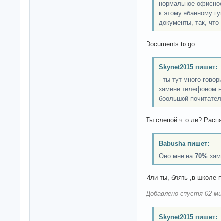
нормальное офисное
к этому ебанному г
документы, так, что
Documents to go
Skynet2015 пишет:
- ты тут много гово
замене телефоном но
боольшой почитател
Ты слепой что ли? Распа
Babusha пишет:
Оно мне на
70%
заме
Или ты, блять ,в школе 
Добавлено спустя 02 ми
Skynet2015 пишет: