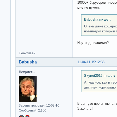
10000+ барузеров плееро
мне не нужен.
Babusha пишет:
Очень даже кошерно
нотепадом который п
Ноутпад ниасилил?
Неактивен
Babusha
11-04-11 15:12:38
Нехристь
Skynet2015 пишет:
А главное, как в тв
дисплея нормально 
В вантузе проги глючат 
Зарегистрирован: 12-03-10
Закопать!
Сообщений: 2,160