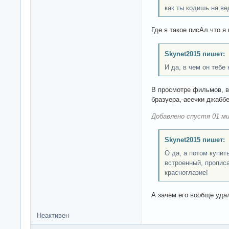
как ты кодишь на в
Где я такое писАл что 
Skynet2015 пишет:
И да, в чем он тебе
В просмотре фильмов, в
бразуера,
асечки
джаббер
Добавлено спустя 01 ми
Skynet2015 пишет:
О да, а потом купит
встроенный, прописа
красноглазие!
А зачем его вообще уда
Неактивен