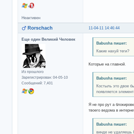
Неактивен
Rorschach
11-04-11 14:46:44
Еще один Великий Человек
Babusha пишет:
Какие нахуй теги?
Которые на главной.
Из прошлого
Зарегистрирован: 04-05-10
Babusha пишет:
Сообщений: 7,401
Костыль это двое б
появляется элемента
Я не про рут а блокиров
твоего ведома в интерне
Babusha пишет:
винде не удаляешь 