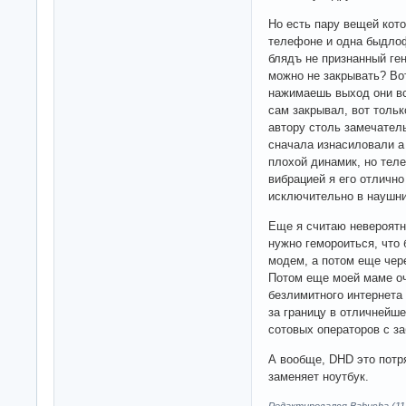
Но есть пару вещей кото
телефоне и одна быдлоф
блядъ не признанный ге
можно не закрывать? Вот
нажимаешь выход они вс
сам закрывал, вот тольк
автору столь замечатель
сначала изнасиловали а
плохой динамик, но тел
вибрацией я его отличн
исключительно в наушни
Еще я считаю невероятн
нужно гемороиться, что
модем, а потом еще чере
Потом еще моей маме оч
безлимитного интернета
за границу в отличнейше
сотовых операторов с з
А вообще, DHD это потр
заменяет ноутбук.
Редактировался Babusha (11-