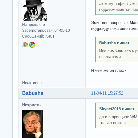
ак кому нафиг нуже
поддерживается про
Эмм, все вопросы к
Man
Из прошлого
ведроиду пока еще толь
Зарегистрирован: 04-05-10
Сообщений: 7,401
Babusha пишет:
Ибо симбиан есмъ р
опарышами
И чем же он плох?
Неактивен
Babusha
11-04-11 15:27:52
Нехристь
Skynet2015 пишет:
да и в принципе WM 
только снится.