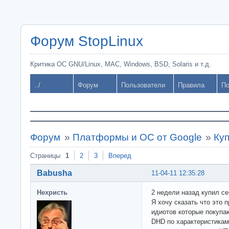
Форум StopLinux
Критика ОС GNU/Linux, MAC, Windows, BSD, Solaris и т.д.
../
Форум
Пользователи
Правила
По
Форум
»
Платформы и ОС от Google
»
Ку
Страницы
1
2
3
Вперед
Babusha
11-04-11 12:35:28
Нехристь
2 недели назад купил с
Я хочу сказать что это
идиотов которые покупа
DHD по характеристикам