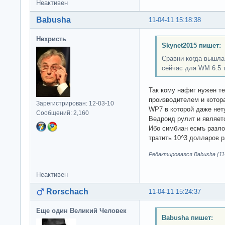
Неактивен
Babusha
11-04-11 15:18:38
Нехристь
Skynet2015 пишет:
Сравни когда вышла
сейчас для WM 6.5 т
Так кому нафиг нужен т
производителем и котор
Зарегистрирован: 12-03-10
WP7 в которой даже нет
Сообщений: 2,160
Ведроид рулит и являет
Ибо симбиан есмъ разл
тратить 10^3 долларов р
Редактировался Babusha (11-
Неактивен
Rorschach
11-04-11 15:24:37
Еще один Великий Человек
Babusha пишет: