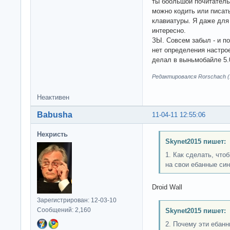
ты боольшой почитатель 
можно кодить или писа
клавиатуры. Я даже для
интересно.
ЗЫ. Совсем забыл - и по
нет определения настрое
делал в выньмобайле 5.0
Редактировался Rorschach (1
Неактивен
Babusha
11-04-11 12:55:06
Нехристь
Skynet2015 пишет:
1. Как сделать, что
на свои ебанные син
Droid Wall
Зарегистрирован: 12-03-10
Сообщений: 2,160
Skynet2015 пишет:
2. Почему эти ебан