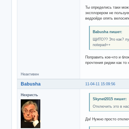
Ты определись таки можн
эксплорером не пользуеш
ведройде опять велосип
Babusha пишет:
ЩИТО?? Это как? лу
notepad++
Поправить кое-что и бло
прочтения ридми как то 
Неактивен
Babusha
11-04-11 15:09:56
Нехристь
Skynet2015 пишет:
Отключить это в нас
Да! Нужно просто отключ