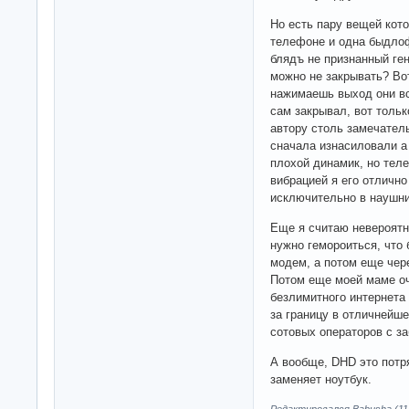
Но есть пару вещей кото
телефоне и одна быдлоф
блядъ не признанный ге
можно не закрывать? Вот
нажимаешь выход они вс
сам закрывал, вот тольк
автору столь замечатель
сначала изнасиловали а
плохой динамик, но тел
вибрацией я его отличн
исключительно в наушни
Еще я считаю невероятн
нужно гемороиться, что
модем, а потом еще чере
Потом еще моей маме оч
безлимитного интернета
за границу в отличнейше
сотовых операторов с з
А вообще, DHD это потр
заменяет ноутбук.
Редактировался Babusha (11-