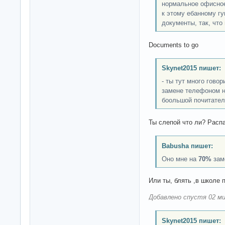
нормальное офисное
к этому ебанному г
документы, так, что
Documents to go
Skynet2015 пишет:
- ты тут много гово
замене телефоном но
боольшой почитател
Ты слепой что ли? Распа
Babusha пишет:
Оно мне на
70%
заме
Или ты, блять ,в школе 
Добавлено спустя 02 ми
Skynet2015 пишет: