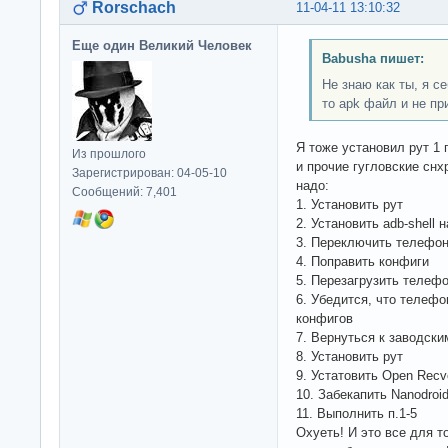
Rorschach
11-04-11 13:10:32
Еще один Великий Человек
Babusha пишет:
Не знаю как ты, я с
то apk файл и не пр
Я тоже установил рут 1 
Из прошлого
и прочие гугловские сн
Зарегистрирован: 04-05-10
надо:
Сообщений: 7,401
1. Установить рут
2. Установить adb-shell 
3. Переключить телефон
4. Поправить конфиги
5. Перезагрузить телеф
6. Убедится, что телефо
конфигов
7. Вернуться к заводски
8. Установить рут
9. Устатовить Open Recv
10. Забекапить Nanodroi
11. Выполнить п.1-5
Охуеть! И это все для то