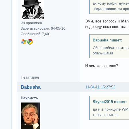
ак кому нафиг нуже
поддерживается про
Эмм, все вопросы к
Man
Из прошлого
ведроиду пока еще толь
Зарегистрирован: 04-05-10
Сообщений: 7,401
Babusha пишет:
Ибо симбиан есмъ р
опарышами
И чем же он плох?
Неактивен
Babusha
11-04-11 15:27:52
Нехристь
Skynet2015 пишет:
да и в принципе WM 
только снится.