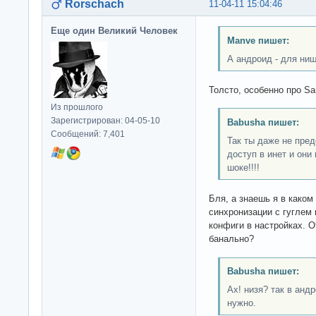
Rorschach
11-04-11 15:04:46
Еще один Великий Человек
Manve пишет:
А андроид - для ни
Толсто, особенно про Sa
Из прошлого
Зарегистрирован: 04-05-10
Babusha пишет:
Сообщений: 7,401
Так ты даже не пред
доступ в инет и они
шоке!!!!
Бля, а знаешь я в каком
синхронизации с гуглем
конфиги в настройках. О
банально?
Babusha пишет:
Ах! низя? так в анд
нужно.