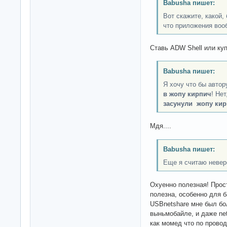
Babusha пишет:
Вот скажите, какой,
что приложения воо
Ставь ADW Shell или ку
Babusha пишет:
Я хочу что бы автор
в жопу кирпич
! Не
засунули жопу ки
Мдя....
Babusha пишет:
Еще я считаю невер
Охуенно полезная! Прос
полезна, особенно для 
USBnetshare мне был бо
выньмобайле, и даже ne
как момед что по провод