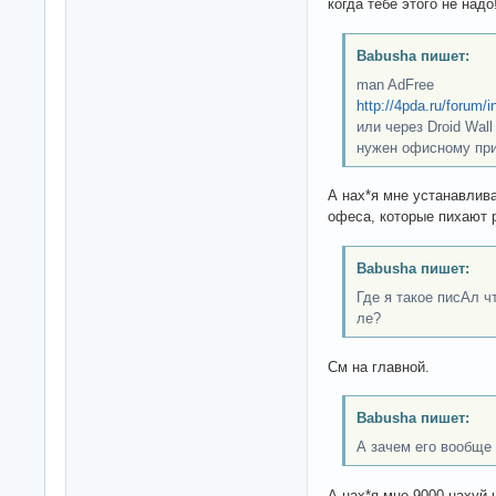
когда тебе этого не надо
Babusha пишет:
man AdFree
http://4pda.ru/forum
или через Droid Wall
нужен офисному пр
А нах*я мне устанавлив
офеса, которые пихают 
Babusha пишет:
Где я такое писАл 
ле?
См на главной.
Babusha пишет:
А зачем его вообще
А нах*я мне 9000 нахуй 