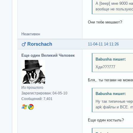
А [beep] мне 9000 н
вообще не пользуюс
Они тебе мешают?
Неактивен
Rorschach
11-04-11 14:11:26
Еще один Великий Человек
Babusha пишет:
Хде???777
Бля,. ты тегами не мож
Из прошлого
Зарегистрирован: 04-05-10
Babusha пишет:
Сообщений: 7,401
Ну так типичные че
apk файлы и ВСЕ. ma
Еще один костыль?