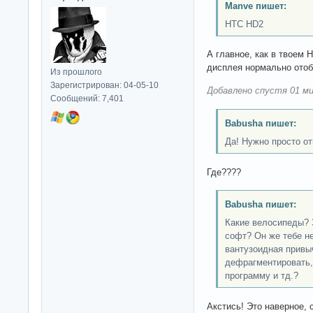
Manve пишет:
HTC HD2
А главное, как в твоем 
дисплея нормально отоб
Из прошлого
Зарегистрирован: 04-05-10
Добавлено спустя 01 ми
Сообщений: 7,401
Babusha пишет:
Да! Нужно просто от
Где????
Babusha пишет:
Какие велосипеды? 
софт? Он же тебе н
вантузоидная привы
дефрагментировать,
программу и тд.?
Акстись! Это наверное, 