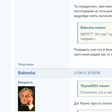
Ты определись таки можн
эксплорером не пользуеш
ведройде опять велосип
Babusha пишет:
ЩИТО?? Это как? лу
notepad++
Поправить кое-что и бло
прочтения ридми как то 
Неактивен
Babusha
11-04-11 15:09:56
Нехристь
Skynet2015 пишет:
Отключить это в нас
Да! Нужно просто отключ