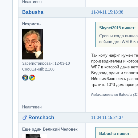
Неактивен
Babusha
11-04-11 15:18:38
Нехристь
Skynet2015 пишет:
Сравни когда вышла
сейчас для WM 6.5 т
Так кому нафиг нужен т
производителем и котор
Зарегистрирован: 12-03-10
WP7 в которой даже нет
Сообщений: 2,160
Ведроид рулит и являет
Ибо симбиан есмъ разл
тратить 10^3 долларов р
Редактировался Babusha (11-
Неактивен
Rorschach
11-04-11 15:24:37
Еще один Великий Человек
Babusha пишет: