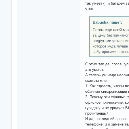
так умеет?), и батарея 
утют.
Babusha пишет:
Потом еще моей мам
за цену безлимитног
подругами уехавшие
которое куда лучше 
забугорскими сотов
С этим так да, соглашу
это умеют.
А теперь уж надо наложи
скажыы мне:
1. Как сделать, чтобы в
ебанные синхронизации 
2. Почему эти ебанные 
офисное приложение, ко
гуглдоку и не уродует Б
прочитаешь?
И да, последний вопрос 
телефоне, и о замене те