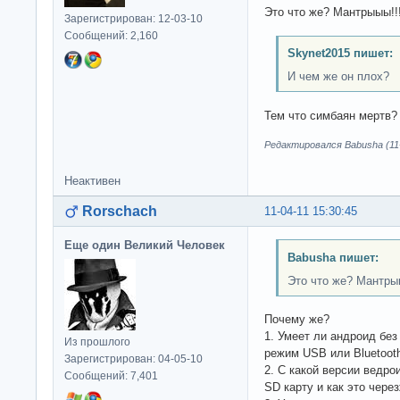
Это что же? Мантрыыы!!!
Зарегистрирован: 12-03-10
Сообщений: 2,160
Skynet2015 пишет:
И чем же он плох?
Тем что симбаян мертв?
Редактировался Babusha (11-
Неактивен
Rorschach
11-04-11 15:30:45
Еще один Великий Человек
Babusha пишет:
Это что же? Мантрыы
Почему же?
1. Умеет ли андроид бе
Из прошлого
режим USB или Bluetoot
Зарегистрирован: 04-05-10
2. С какой версии ведр
Сообщений: 7,401
SD карту и как это чере