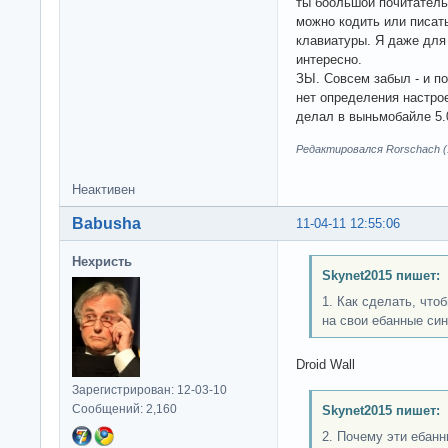
ты боольшой почитатель 
можно кодить или писа
клавиатуры. Я даже для
интересно.
ЗЫ. Совсем забыл - и по
нет определения настрое
делал в выньмобайле 5.0
Редактировался Rorschach (1
Неактивен
Babusha
11-04-11 12:55:06
Нехристь
Skynet2015 пишет:
1. Как сделать, что
на свои ебанные син
Droid Wall
Зарегистрирован: 12-03-10
Сообщений: 2,160
Skynet2015 пишет:
2. Почему эти ебан