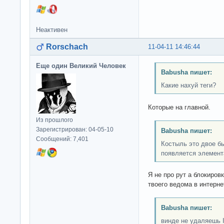
Неактивен
Rorschach
11-04-11 14:46:44
Еще один Великий Человек
Babusha пишет:
Какие нахуй теги?
Которые на главной.
Из прошлого
Зарегистрирован: 04-05-10
Babusha пишет:
Сообщений: 7,401
Костыль это двое б
появляется элемента
Я не про рут а блокиров
твоего ведома в интерне
Babusha пишет:
винде не удаляешь 