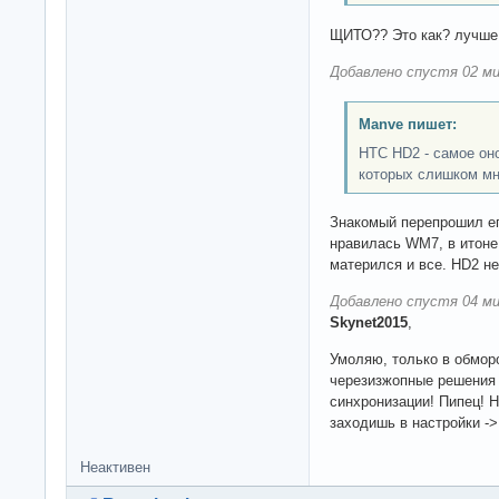
ЩИТО?? Это как? лучше 
Добавлено спустя 02 ми
Manve пишет:
HTC HD2 - самое оно
которых слишком мн
Знакомый перепрошил его
нравилась WM7, в итоне
матерился и все. HD2 не
Добавлено спустя 04 ми
Skynet2015
,
Умоляю, только в обморо
черезизжопные решения 
синхронизации! Пипец! 
заходишь в настройки -
Неактивен