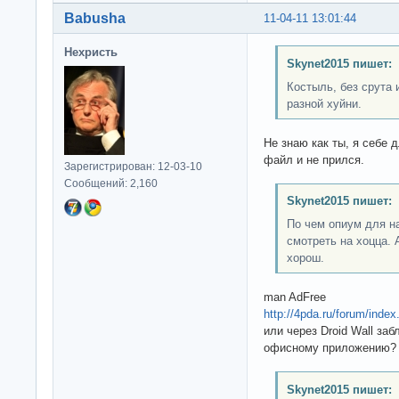
Babusha
11-04-11 13:01:44
Нехристь
Skynet2015 пишет:
Костыль, без срута и
разной хуйни.
Не знаю как ты, я себе 
файл и не прился.
Зарегистрирован: 12-03-10
Сообщений: 2,160
Skynet2015 пишет:
По чем опиум для н
смотреть на хоцца. 
хорош.
man AdFree
http://4pda.ru/forum/ind
или через Droid Wall заб
офисному приложению?
Skynet2015 пишет: