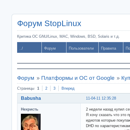
Форум StopLinux
Критика ОС GNU/Linux, MAC, Windows, BSD, Solaris и т.д.
../
Форум
Пользователи
Правила
По
Форум
»
Платформы и ОС от Google
»
Ку
Страницы
1
2
3
Вперед
Babusha
11-04-11 12:35:28
Нехристь
2 недели назад купил с
Я хочу сказать что это
идиотов которые покупа
DHD по характеристикам