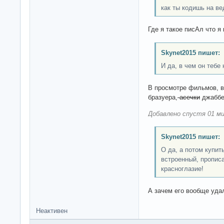
как ты кодишь на в
Где я такое писАл что 
Skynet2015 пишет:
И да, в чем он тебе
В просмотре фильмов, в
бразуера,
асечки
джаббер
Добавлено спустя 01 ми
Skynet2015 пишет:
О да, а потом купит
встроенный, прописа
красноглазие!
А зачем его вообще уда
Неактивен