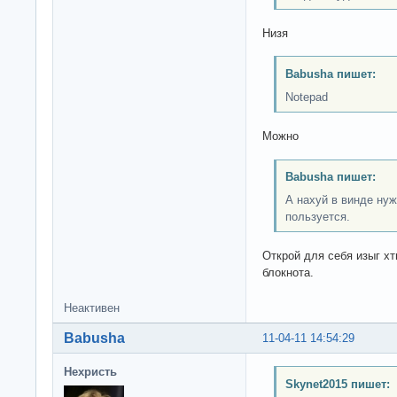
Низя
Babusha пишет:
Notepad
Можно
Babusha пишет:
А нахуй в винде нуж
пользуется.
Открой для себя изыг х
блокнота.
Неактивен
Babusha
11-04-11 14:54:29
Нехристь
Skynet2015 пишет: