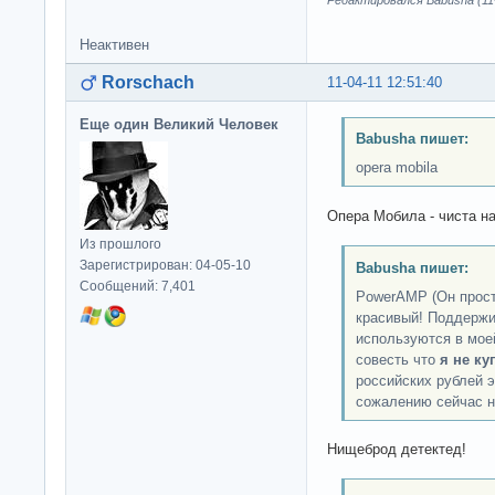
Неактивен
Rorschach
11-04-11 12:51:40
Еще один Великий Человек
Babusha пишет:
opera mobila
Опера Мобила - чиста н
Из прошлого
Зарегистрирован: 04-05-10
Babusha пишет:
Сообщений: 7,401
PowerAMP (Он прост
красивый! Поддержи
используются в мое
совесть что
я не ку
российских рублей эт
сожалению сейчас н
Нищеброд детектед!