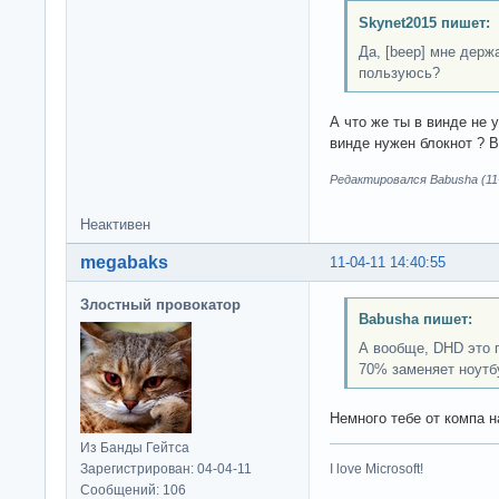
Skynet2015 пишет:
Да, [beep] мне держ
пользуюсь?
А что же ты в винде не у
винде нужен блокнот ? В
Редактировался Babusha (11-
Неактивен
megabaks
11-04-11 14:40:55
Злостный провокатор
Babusha пишет:
А вообще, DHD это 
70% заменяет ноутб
Немного тебе от компа н
Из Банды Гейтса
Зарегистрирован: 04-04-11
I love Microsoft!
Сообщений: 106