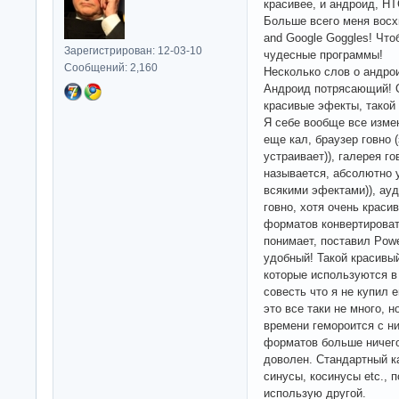
красивее, и андроид, HT
Больше всего меня восх
and Google Goggles! Что
Зарегистрирован: 12-03-10
чудесные программы!
Сообщений: 2,160
Несколько слов о андро
Андроид потрясающий! О
красивые эфекты, тако
Я себе вообще все изме
еще кал, браузер говно 
устраивает)), галерея го
называется, абсолютно у
всякими эфектами)), ау
говно, хотя очень краси
форматов конвертировать
понимает, поставил Pow
удобный! Такой красивы
которые используются в
совесть что я не купил е
это все таки не много, 
времени гемороится с ни
форматов больше ничего
доволен. Стандартный ка
синусы, косинусы etc., 
использую другой.