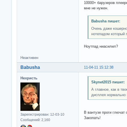
10000+ барузеров плееро
мне не нужен.
Babusha пишет:
Очень даже кошерно
нотепадом который п
Ноутпад ниасилил?
Неактивен
Babusha
11-04-11 15:12:38
Нехристь
Skynet2015 пишет:
А главное, как в тв
дисплея нормально 
В вантузе проги глючат 
Зарегистрирован: 12-03-10
Закопать!
Сообщений: 2,160