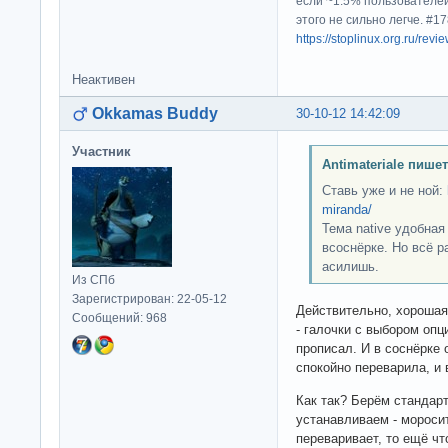
если ~1.5% пользователей
этого не сильно легче. #
https://stoplinux.org.ru/re
Неактивен
Okkamas Buddy
30-10-12 14:42:09
Участник
Antimateriale пишет
Ставь уже и не ной:
miranda/
Тема native удобная
всоснёрке. Но всё р
асилишь.
Из СПб
Зарегистрирован: 22-05-12
Действительно, хорошая
Сообщений: 968
- галочки с выбором опци
прописал. И в соснёрке 
спокойно переварила, и в
Как так? Берём стандарт
устанавливаем - моросит
переваривает, то ещё чт