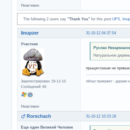
Неактивен
The following 2 users say
"Thank You"
for this post:
UPS
,
linu
linupzer
31-10-12 04:37:54
Участник
Руслан Некарманов
Натуральное дермище
прыщеглазым не привык
Зарегистрирован: 29-12-10
лИнус прикажет - дураки 
Сообщений: 86
Неактивен
Rorschach
31-10-12 10:23:18
Еще один Великий Человек