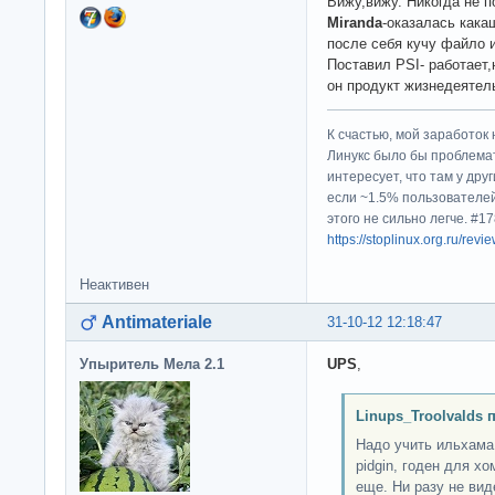
Вижу,вижу. Никогда не 
Miranda
-оказалась кака
после себя кучу файло 
Поставил PSI- работает
он продукт жизнедеятел
К счастью, мой заработок 
Линукс было бы проблема
интересует, что там у дру
если ~1.5% пользователей
этого не сильно легче. #
https://stoplinux.org.ru/re
Неактивен
Antimateriale
31-10-12 12:18:47
Упыритель Мела 2.1
UPS
,
Linups_Troolvalds 
Надо учить ильхама.
pidgin, годен для х
еще. Ни разу не вид