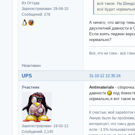
Из Оттуда
всё такое. На Шиндо
Зарегистрирован: 28-08-10
всё будет нормальн
Сообщений: 278
А ничего, что автор те
двухлетней давности в 
Если взять пиджин верси
нормально?
Всё, что не тлен - всё тлен
Неактивен
UPS
31-10-12 12:35:24
Участник
Antimateriale
- сборочка
давности
под божеств
нормально,я вот такое 
К счастью, мой заработок 
Линукс было бы проблема
интересует, что там у дру
Зарегистрирован: 19-02-12
если ~1.5% пользователей
Сообщений: 2,145