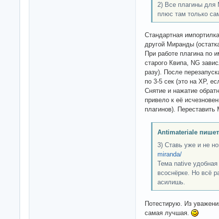
2) Все плагины для
плюс там только са
Стандартная импортилка
другой Миранды (остатк
При работе плагина по 
старого Квипа, NG завис
разу). После перезапуск
по 3-5 сек (это на ХР, ес
Снятие и нажатие обратн
привело к её исчезновен
плагинов). Переставить
Antimateriale пишет
3) Ставь уже и не н
miranda/
Тема native удобная
всоснёрке. Но всё р
асилишь.
Потестирую. Из уважения
самая лучшая.