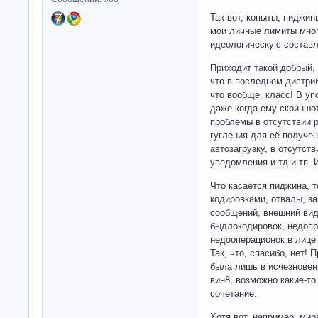
Так вот, копыты, пиджин
мои личные лимиты мног
идеологическую составл
Приходит такой добрый,
что в последнем дистри
что вообще, класс! В уп
даже когда ему скриншо
проблемы в отсутствии 
гугления для её получе
автозагрузку, в отсутст
уведомления и тд и тп. 
Что касается пиджина, т
кодировками, отвалы, з
сообщений, внешний вид 
быдлокодировок, недопр
недооперационок в лиц
Так, что, спасибо, нет!
была лишь в исчезновени
вин8, возможно какие-то
сочетание.
Хотя вот, например, ми