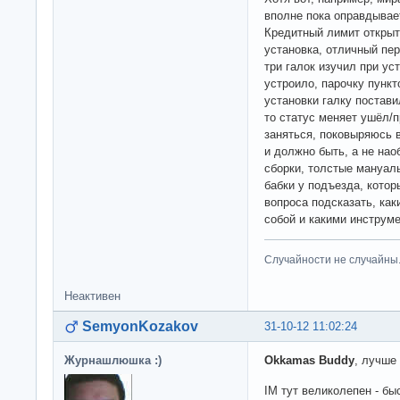
вполне пока оправдывает
Кредитный лимит открыт,
установка, отличный пер
три галок изучил при ус
устроило, парочку пункт
установки галку поставил
то статус меняет ушёл/
заняться, поковыряюсь в
и должно быть, а не нао
сборки, толстые мануал
бабки у подъезда, котор
вопроса подсказать, ка
собой и какими инструм
Случайности не случайны
Неактивен
SemyonKozakov
31-10-12 11:02:24
Журнашлюшка :)
Okkamas Buddy
, лучше
IM тут великолепен - бы