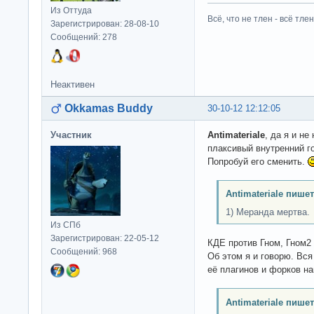
Из Оттуда
Всё, что не тлен - всё тлен
Зарегистрирован: 28-08-10
Сообщений: 278
Неактивен
Okkamas Buddy
30-10-12 12:12:05
Участник
Antimateriale
, да я и н
плаксивый внутренний го
Попробуй его сменить.
Antimateriale пишет
1) Меранда мертва.
Из СПб
Зарегистрирован: 22-05-12
КДЕ против Гном, Гном2
Сообщений: 968
Об этом я и говорю. Вс
её плагинов и форков н
Antimateriale пишет