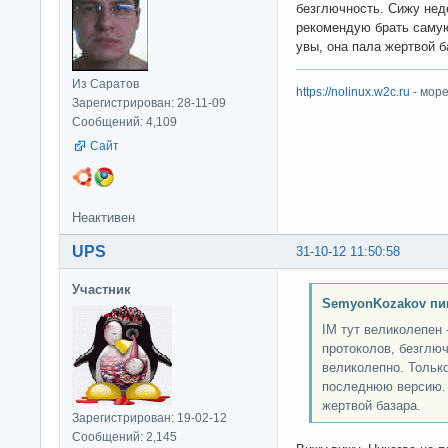
безглючность. Сижу нед
рекомендую брать самую
увы, она пала жертвой б
Из Саратов
https://nolinux.w2c.ru
- мор
Зарегистрирован: 28-11-09
Сообщений: 4,109
Сайт
Неактивен
UPS
31-10-12 11:50:58
Участник
SemyonKozakov пи
IM тут великолепен 
протоколов, безглюч
великолепно. Тольк
последнюю версию. 
жертвой базара.
Зарегистрирован: 19-02-12
Сообщений: 2,145