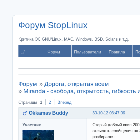
Форум StopLinux
Критика ОС GNU/Linux, MAC, Windows, BSD, Solaris и т.д.
../
Форум
Пользователи
Правила
По
Форум
»
Дорога, открытая всем
»
Miranda - свобода, открытость, гибкост
Страницы
1
2
Вперед
Okkamas Buddy
30-10-12 03:47:06
Участник
Старый добрый квип 2005
отсылать сообщения на 8-
разбирался.