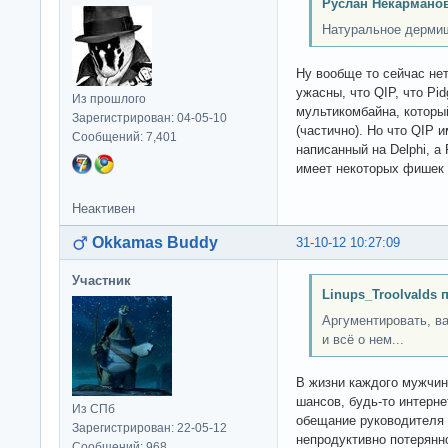
Руслан Некарманов
Натуральное дермище
Ну вообще то сейчас не
ужасны, что QIP, что Pi
Из прошлого
мультикомбайна, который
Зарегистрирован: 04-05-10
(частично). Но что QIP 
Сообщений: 7,401
написанный на Delphi, а
имеет некоторых фишек д
Неактивен
Okkamas Buddy
31-10-12 10:27:09
Участник
Linups_Troolvalds 
Аргументировать, в
и всё о нем...
В жизни каждого мужчин
шансов, будь-то интерн
Из СПб
обещание руководителя п
Зарегистрирован: 22-05-12
непродуктивно потерянн
Сообщений: 968