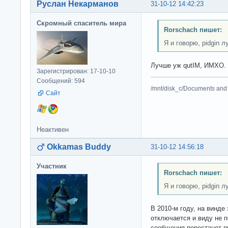
Руслан Некарманов
31-10-12 14:42:23
Скромный спаситель мира
Rorschach пишет:
Я и говорю, pidgin л
Лучше уж qutIM, ИМХО.
Зарегистрирован: 17-10-10
Сообщений: 594
/mnt/disk_c/Documents and 
Сайт
Неактивен
Okkamas Buddy
31-10-12 14:56:18
Участник
Rorschach пишет:
Я и говорю, pidgin л
В 2010-м году, на винде 
отключается и виду не п
сообщения перестанет п