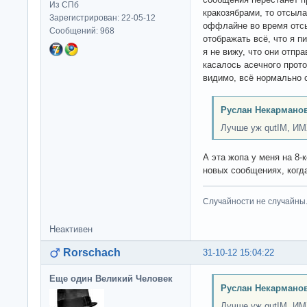
Из СПб
кракозябрами, то отсыла
Зарегистрирован: 22-05-12
оффлайне во время отсы
Сообщений: 968
отображать всё, что я п
я не вижу, что они отпра
касалось асечного прото
видимо, всё нормально 
Руслан Некарманов
Лучше уж qutIM, И
А эта жопа у меня на 8-
новых сообщениях, когда
Случайности не случайны
Неактивен
Rorschach
31-10-12 15:04:22
Еще один Великий Человек
Руслан Некарманов
Лучше уж qutIM, И