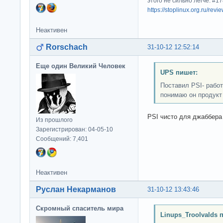
этого не сильно легче. #
https://stoplinux.org.ru/re
Неактивен
Rorschach
31-10-12 12:52:14
Еще один Великий Человек
UPS пишет:
Поставил PSI- работ
понимаю он продукт
PSI чисто для джаббера
Из прошлого
Зарегистрирован: 04-05-10
Сообщений: 7,401
Неактивен
Руслан Некарманов
31-10-12 13:43:46
Скромный спаситель мира
Linups_Troolvalds 