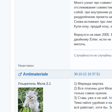
Много узнал про совмес
отслеживания совместим
собой, про внутренние р
раздробление проекта н
Снова вспомнил про лин
Купи козу, продай козу, 
Вернулся на квип 2005.
двойному Enter, если не
мелочь.
Случайности не случайны
Неактивен
Antimateriale
30-10-12 10:37:51
Упыритель Мела 2.1
1) Меранда мертва.
2) Все плагины для Mir
только самое нужное.
3) Ставь уже и не ной:
h
Тема native удобная и к
всё работает, хотя бы. 