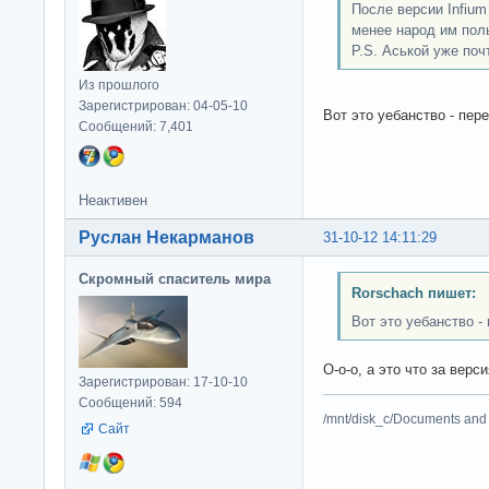
После версии Infium
менее народ им пол
P.S. Аськой уже поч
Из прошлого
Зарегистрирован: 04-05-10
Вот это уебанство - пе
Сообщений: 7,401
Неактивен
Руслан Некарманов
31-10-12 14:11:29
Скромный спаситель мира
Rorschach пишет:
Вот это уебанство 
О-о-о, а это что за верс
Зарегистрирован: 17-10-10
Сообщений: 594
/mnt/disk_c/Documents and 
Сайт