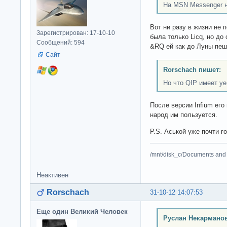
На MSN Messenger не
Вот ни разу в жизни не 
Зарегистрирован: 17-10-10
была только Licq, но д
Сообщений: 594
&RQ ей как до Луны пеш
Сайт
Rorschach пишет:
Но что QIP имеет у
После версии Infium его
народ им пользуется.
P.S. Аськой уже почти г
/mnt/disk_c/Documents and 
Неактивен
Rorschach
31-10-12 14:07:53
Еще один Великий Человек
Руслан Некарманов