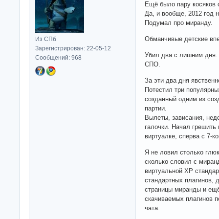
Ещё было пару косяков 
Да, и вообще, 2012 год 
Подумал про миранду.
Обманчивые детские впе
Из СПб
Зарегистрирован: 22-05-12
Убил два с лишним дня.
Сообщений: 968
СПО.
За эти два дня явствен
Потестил три популярны
созданный одним из соз
партии.
Вылеты, зависания, не
галочки. Начал грешить 
виртуалке, сперва с 7-к
Я не ловил столько глюк
сколько словил с миран
виртуальной ХР стандар
стандартных плагинов, 
страницы миранды и ещё
скачиваемых плагинов п
чата.