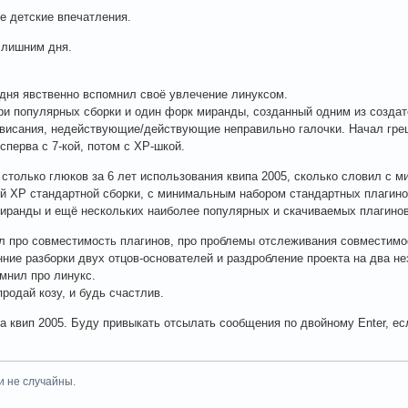
 детские впечатления.
 лишним дня.
 дня явственно вспомнил своё увлечение линуксом.
ри популярных сборки и один форк миранды, созданный одним из создат
висания, недействующие/действующие неправильно галочки. Начал греш
сперва с 7-кой, потом с ХР-шкой.
 столько глюков за 6 лет использования квипа 2005, сколько словил с м
й ХР стандартной сборки, с минимальным набором стандартных плагино
иранды и ещё нескольких наиболее популярных и скачиваемых плагинов 
л про совместимость плагинов, про проблемы отслеживания совместимос
нние разборки двух отцов-основателей и раздробление проекта на два н
мнил про линукс.
продай козу, и будь счастлив.
а квип 2005. Буду привыкать отсылать сообщения по двойному Enter, есл
и не случайны.