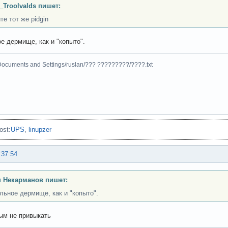
_Troolvalds пишет:
е тот же pidgin
е дермище, как и "копыто".
Documents and Settings/ruslan/??? ?????????/????.txt
ost:
UPS
,
linupzer
:37:54
 Некарманов пишет:
льное дермище, как и "копыто".
ым не привыкать