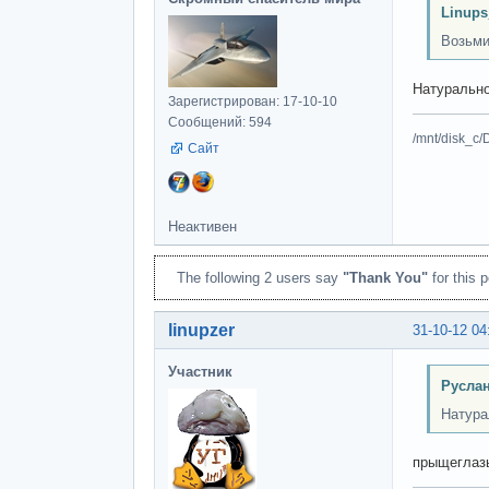
Linups
Возьмит
Натурально
Зарегистрирован: 17-10-10
Сообщений: 594
/mnt/disk_c/
Сайт
Неактивен
The following 2 users say
"Thank You"
for this p
linupzer
31-10-12 04
Участник
Руслан
Натура
прыщеглаз