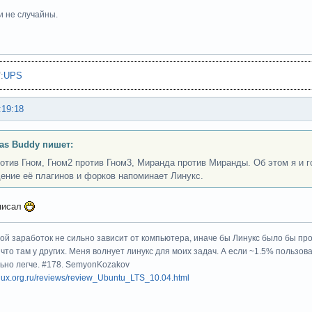
и не случайны.
"
:
UPS
:19:18
as Buddy пишет:
отив Гном, Гном2 против Гном3, Миранда против Миранды. Об этом я и г
ение её плагинов и форков напоминает Линукс.
писал
мой заработок не сильно зависит от компьютера, иначе бы Линукс было бы п
 что там у других. Меня волнует линукс для моих задач. А если ~1.5% пользов
льно легче. #178. SemyonKozakov
linux.org.ru/reviews/review_Ubuntu_LTS_10.04.html