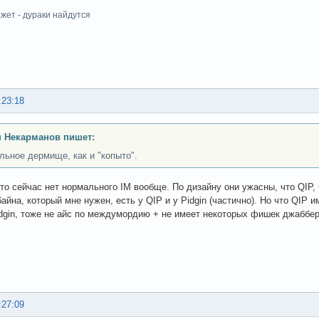
жет - дураки найдутся
:23:18
 Некарманов пишет:
льное дермище, как и "копыто".
то сейчас нет нормального IM вообще. По дизайну они ужасны, что QIP, 
айна, который мне нужен, есть у QIP и у Pidgin (частично). Но что QIP
Pidgin, тоже не айс по междумордию + не имеет некоторых фишек джаббера
:27:09