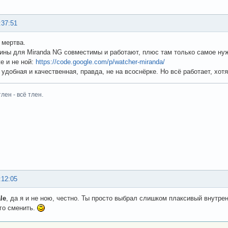
:37:51
 мертва.
гины для Miranda NG совместимы и работают, плюс там только самое ну
е и не ной:
https://code.google.com/p/watcher-miranda/
e удобная и качественная, правда, не на всоснёрке. Но всё работает, хо
тлен - всё тлен.
:12:05
le
, да я и не ною, честно. Ты просто выбрал слишком плаксивый внутрен
го сменить.