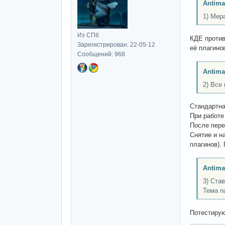
Antima
1) Мер
Из СПб
КДЕ против
Зарегистрирован: 22-05-12
её плагино
Сообщений: 968
Antima
2) Все
Стандартна
При работе
После пере
Снятие и н
плагинов).
Antima
3) Ста
Тема n
Потестирую