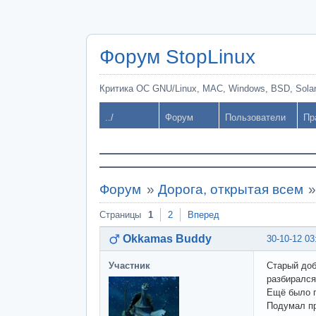
Форум StopLinux
Критика ОС GNU/Linux, MAC, Windows, BSD, Solari
../
Форум
Пользователи
Пр
Форум
»
Дорога, открытая всем
Страницы
1
2
Вперед
Okkamas Buddy
30-10-12 03
Участник
Старый доб
разбирался
Ещё было п
Подумал пр