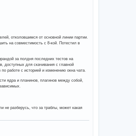
елей, отколовшимся от основной линии партии.
ить на совместимость с 8-кой. Потестил в
ирандой за полдня последних тестов на
в, доступных для скачивания с главной
по работе с историей и изменению окна чата.
ти ядра и планинов, плагинов между собой,
езависимых.
и не разберусь, что за траблы, может какая