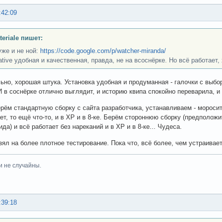
:42:09
teriale пишет:
уже и не ной:
https://code.google.com/p/watcher-miranda/
ative удобная и качественная, правда, не на всоснёрке. Но всё работает
ьно, хорошая штука. Установка удобная и продуманная - галочки с выборо
И в соснёрке отлично выглядит, и историю квипа спокойно переварила, и в
ерём стандартную сборку с сайта разработчика, устанавливаем - моросит,
ет, то ещё что-то, и в ХР и в 8-ке. Берём стороннюю сборку (предполож
да) и всё работает без нареканий и в ХР и в 8-ке... Чудеса.
зял на более плотное тестирование. Пока что, всё более, чем устраивает
и не случайны.
:39:18