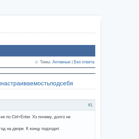
Темы:
Активные
|
Без ответа
наянастраиваемостьподсебя
#1
е по Ctrl+Enter. Хз почему, долго не
од на дворе. К концу подходит.