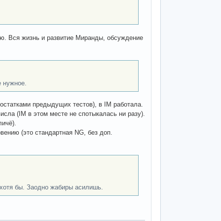
рю. Вся жизнь и развитие Миранды, обсуждение
е нужное.
остатками предыдущих тестов), в IM работала.
исла (IM в этом месте не спотыкалась ни разу).
личё).
овению (это стандартная NG, без доп.
, хотя бы. Заодно жабиры асилишь.