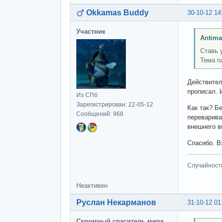
Okkamas Buddy
30-10-12 14
Участник
Antima
Ставь 
Тема n
Действител
прописал. 
Из СПб
Зарегистрирован: 22-05-12
Как так? Б
Сообщений: 968
переварива
внешнего ви
Спасибо. В
Случайност
Неактивен
Руслан Некарманов
31-10-12 01
Скромный спаситель мира