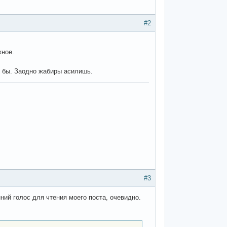
#2
жное.
тя бы. Заодно жабиры асилишь.
#3
ний голос для чтения моего поста, очевидно.