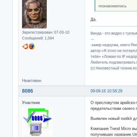
познакомились
Да.
Зарегистрирован: 07-03-10
Винда - это ведро с тухлым
Сообщений: 1,584
---
-хакир недоучка, некто Ре
автор «Я этого не потерп
тебя» «Ломаю по IP недор
Любитель подсматривать в
(c) Неизвестный техник и
Неактивен
8086
09-09-16 10:58:29
Участник
О пресловутом арийско-
предательствам своего п
Выявлен новый rootkit д
Компания Trend Micro вы
получивших название Um