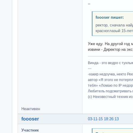
--
foooser пишет:
ректор, сначала най
красноглазый 15-лет
Уже еду. На другой год 
извини - Директор на экс
Винда - это ведро с тухлым
---
-хакир недоучка, некто Ре
автор «Я этого не потерп
тебя» «Ломаю по IP недор
Любитель подсматривать в
(c) Неизвестный техник и
Неактивен
foooser
03-11-15 18:26:13
Участник