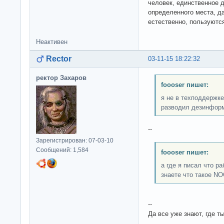
человек, единственное д
определенного места, д
естественно, пользуютс
Неактивен
Rector
03-11-15 18:22:32
ректор Захаров
foooser пишет:
я не в техподдержке
разводил дезинфор
--
Зарегистрирован: 07-03-10
Сообщений: 1,584
foooser пишет:
а где я писал что р
знаете что такое N
--
Да все уже знают, где т