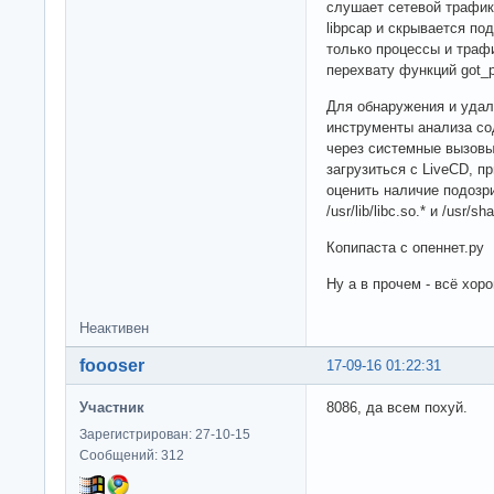
слушает сетевой трафик
libpcap и скрывается п
только процессы и трафи
перехвату функций got_p
Для обнаружения и удал
инструменты анализа с
через системные вызовы
загрузиться c LiveCD, 
оценить наличие подозри
/usr/lib/libc.so.* и /usr/sha
Копипаста с опеннет.ру
Ну а в прочем - всё хоро
Неактивен
foooser
17-09-16 01:22:31
Участник
8086, да всем похуй.
Зарегистрирован: 27-10-15
Сообщений: 312