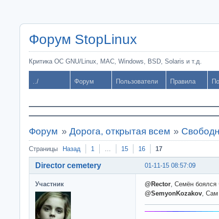
Форум StopLinux
Критика ОС GNU/Linux, MAC, Windows, BSD, Solaris и т.д.
../
Форум
Пользователи
Правила
По
Форум
»
Дорога, открытая всем
»
Свободн
Страницы
Назад
1
…
15
16
17
Director cemetery
01-11-15 08:57:09
Участник
@Rector
, Семён боялся
@SemyonKozakov
, Сам