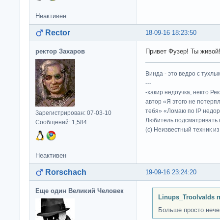
Неактивен
Rector
18-09-16 18:23:50
ректор Захаров
Привет Фузер! Ты живой!?
Винда - это ведро с тухлым
---
-хакир недоучка, некто Ре
автор «Я этого не потерп
тебя» «Ломаю по IP недор
Зарегистрирован: 07-03-10
Любитель подсматривать в
Сообщений: 1,584
(c) Неизвестный техник и
Неактивен
Rorschach
19-09-16 23:24:20
Еще один Великий Человек
Linups_Troolvalds 
Больше просто нечег