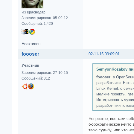
Из Краснодар
Зарегистрирован: 05-09-12
Сообщений: 1,420
Неактивен
foooser
02-11-15 03:09:01
Участник
SemyonKozakov пи
Зарегистрирован: 27-10-15
foooser
, в OpenSour
Сообщений: 312
разработчики. Есть 
Linux Kernel, с сем
мелкие проекты, где
Интегрировать чужие
разработчики готовы
Неприятно, все-таки себ
бюрократическое нечто а
твою судьбу, или что не