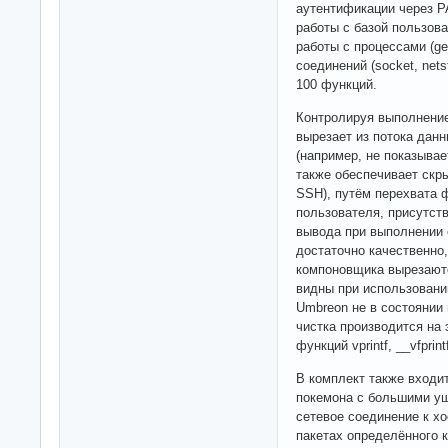
аутентификации через PA
работы с базой пользоват
работы с процессами (get
соединений (socket, nets
100 функций.
Контролируя выполнени
вырезает из потока дан
(например, не показывае
также обеспечивает скры
SSH), путём перехвата 
пользователя, присутств
вывода при выполнении
достаточно качественно
компоновщика вырезаютс
видны при использовании
Umbreon не в состоянии 
чистка производится на 
функций vprintf, __vfprin
В комплект также входит
покемона с большими уш
сетевое соединение к х
пакетах определённого 