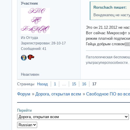
Участник
Rorschach пишет:
Вендекапец не насту
Это он 21.12.2012 не на
Вот сейчас Микрософт за
Из Оттуда
режим платной подписки
Зарегистрирован: 28-10-17
Гейца добрым словом))))
Сообщений: 41
Патологическая беспомощ
ультрасуперспособности.
Неактивен
Страницы
Назад
1
…
15
16
17
Форум
»
Дорога, открытая всем
»
Свободное ПО во все
Перейти