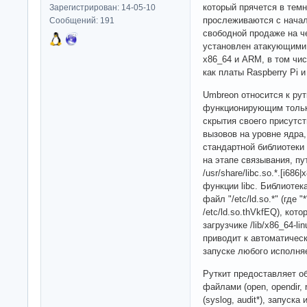
который прячется в тем
Зарегистрирован: 14-05-10
прослеживаются с начала
Сообщений: 191
свободной продаже на ч
установлен атакующими н
x86_64 и ARM, в том чи
как платы Raspberry Pi
Umbreon относится к рут
функционирующим только
скрытия своего присутс
вызовов на уровне ядра
стандартной библиотеки
на этапе связывания, пу
/usr/share/libc.so.*.[i68
функции libc. Библиоте
файл "/etc/ld.so.*" (где
/etc/ld.so.thVkfEQ), кот
загрузчике /lib/x86_64-lin
приводит к автоматическ
запуске любого исполня
Руткит предоставляет о
файлами (open, opendir, re
(syslog, audit*), запуск