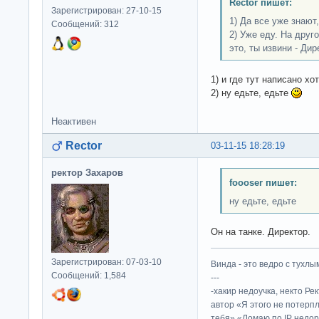
Rector пишет:
Зарегистрирован: 27-10-15
1) Да все уже знают,
Сообщений: 312
2) Уже еду. На друг
это, ты извини - Дир
1) и где тут написано х
2) ну едьте, едьте
Неактивен
Rector
03-11-15 18:28:19
ректор Захаров
foooser пишет:
ну едьте, едьте
Он на танке. Директор.
Зарегистрирован: 07-03-10
Винда - это ведро с тухлым
Сообщений: 1,584
---
-хакир недоучка, некто Ре
автор «Я этого не потерп
тебя» «Ломаю по IP недор