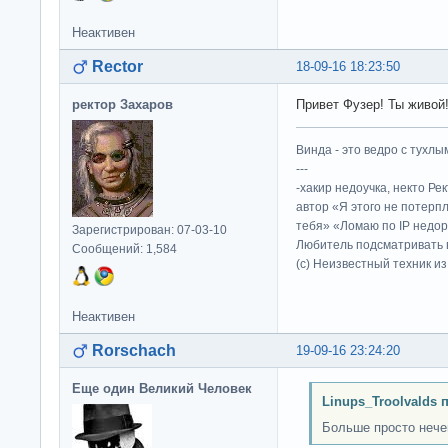
Неактивен
Rector
18-09-16 18:23:50
ректор Захаров
Привет Фузер! Ты живой!?
Винда - это ведро с тухлым
---
-хакир недоучка, некто Ре
автор «Я этого не потерп
тебя» «Ломаю по IP недор
Зарегистрирован: 07-03-10
Любитель подсматривать в
Сообщений: 1,584
(c) Неизвестный техник и
Неактивен
Rorschach
19-09-16 23:24:20
Еще один Великий Человек
Linups_Troolvalds 
Больше просто нечег