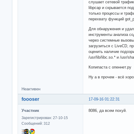
слушает сетевой трафик
libpcap и скрывается п
только процессы и трафи
перехвату функций got_p
Для обнаружения и удал
инструменты анализа с
через системные вызовы
загрузиться c LiveCD, 
оценить наличие подозри
/usr/lib/libc.so.* и /usr/sha
Копипаста с опеннет.ру
Ну а в прочем - всё хоро
Неактивен
foooser
17-09-16 01:22:31
Участник
8086, да всем похуй.
Зарегистрирован: 27-10-15
Сообщений: 312