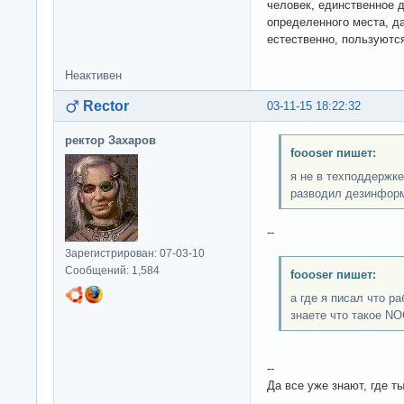
человек, единственное д
определенного места, д
естественно, пользуютс
Неактивен
Rector
03-11-15 18:22:32
ректор Захаров
foooser пишет:
я не в техподдержке
разводил дезинфор
--
Зарегистрирован: 07-03-10
Сообщений: 1,584
foooser пишет:
а где я писал что р
знаете что такое N
--
Да все уже знают, где т