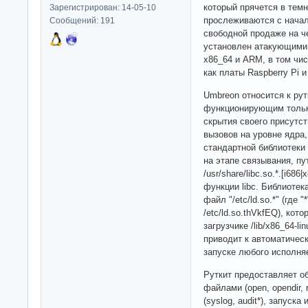
который прячется в тем
Зарегистрирован: 14-05-10
прослеживаются с начала
Сообщений: 191
свободной продаже на ч
установлен атакующими н
x86_64 и ARM, в том чи
как платы Raspberry Pi
Umbreon относится к рут
функционирующим только
скрытия своего присутс
вызовов на уровне ядра
стандартной библиотеки
на этапе связывания, пу
/usr/share/libc.so.*.[i68
функции libc. Библиоте
файл "/etc/ld.so.*" (где
/etc/ld.so.thVkfEQ), кот
загрузчике /lib/x86_64-lin
приводит к автоматическ
запуске любого исполня
Руткит предоставляет о
файлами (open, opendir, re
(syslog, audit*), запуск