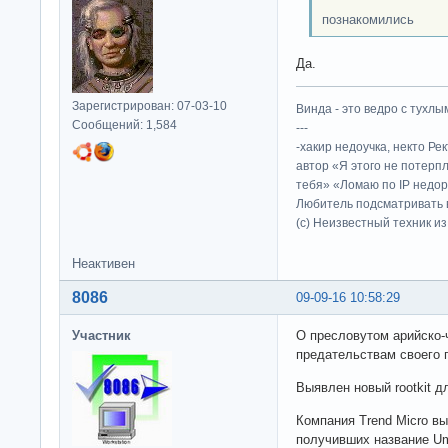
познакомились
Да.
Зарегистрирован: 07-03-10
Винда - это ведро с тухлым
Сообщений: 1,584
---
-хакир недоучка, некто Ре
автор «Я этого не потерп
тебя» «Ломаю по IP недор
Любитель подсматривать в
(c) Неизвестный техник и
Неактивен
8086
09-09-16 10:58:29
Участник
О пресловутом арийско-
предательствам своего п
Выявлен новый rootkit д
Компания Trend Micro вы
получивших название Um