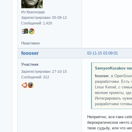
Из Краснодар
Зарегистрирован: 05-09-12
Сообщений: 1,420
Неактивен
foooser
02-11-15 03:09:01
Участник
SemyonKozakov пи
Зарегистрирован: 27-10-15
foooser
, в OpenSour
Сообщений: 312
разработчики. Есть 
Linux Kernel, с сем
мелкие проекты, где
Интегрировать чужие
разработчики готовы
Неприятно, все-таки себ
бюрократическое нечто а
твою судьбу, или что не