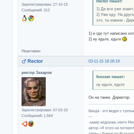
Rector пишет:
Зарегистрирован: 27-10-15
1) Да все уже знают,
Сообщений: 312
2) Уже еду. На друг
это, ты извини - Дир
1) и где тут написано х
2) ну едьте, едьте
Неактивен
Rector
03-11-15 18:28:19
ректор Захаров
foooser пишет:
ну едьте, едьте
Он на танке. Директор.
Зарегистрирован: 07-03-10
Винда - это ведро с тухлым
Сообщений: 1,584
---
-хакир недоучка, некто Ре
автор «Я этого не потерп
тебя» «Ломаю по IP недор