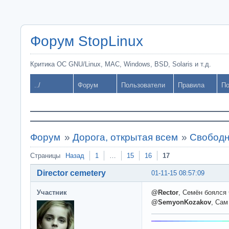
Форум StopLinux
Критика ОС GNU/Linux, MAC, Windows, BSD, Solaris и т.д.
../
Форум
Пользователи
Правила
По
Форум
»
Дорога, открытая всем
»
Свободн
Страницы
Назад
1
…
15
16
17
Director cemetery
01-11-15 08:57:09
Участник
@Rector
, Семён боялся
@SemyonKozakov
, Сам