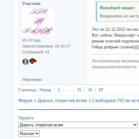
Участник
Rorschach пишет:
Вендекапец не насту
Это он 21.12.2012 не на
Вот сейчас Микрософт за
Из Оттуда
режим платной подписки
Зарегистрирован: 28-10-17
Гейца добрым словом))))
Сообщений: 41
Патологическая беспомощ
ультрасуперспособности.
Неактивен
Страницы
Назад
1
…
15
16
17
Форум
»
Дорога, открытая всем
»
Свободное ПО во все
Перейти