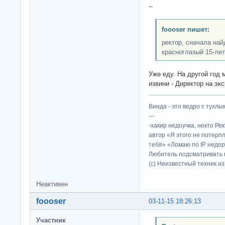
--
foooser пишет:
ректор, сначала най
красноглазый 15-лет
Уже еду. На другой год 
извини - Директор на экс
Винда - это ведро с тухлым
---
-хакир недоучка, некто Ре
автор «Я этого не потерп
тебя» «Ломаю по IP недор
Любитель подсматривать в
(c) Неизвестный техник и
Неактивен
foooser
03-11-15 18:26:13
Участник