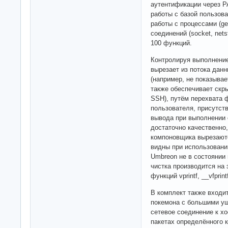
аутентификации через PA
работы с базой пользоват
работы с процессами (get
соединений (socket, nets
100 функций.
Контролируя выполнени
вырезает из потока дан
(например, не показывае
также обеспечивает скры
SSH), путём перехвата 
пользователя, присутств
вывода при выполнении
достаточно качественно
компоновщика вырезаютс
видны при использовании
Umbreon не в состоянии 
чистка производится на 
функций vprintf, __vfprin
В комплект также входит
покемона с большими уш
сетевое соединение к х
пакетах определённого 