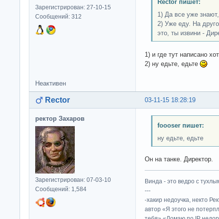
Rector пишет:
Зарегистрирован: 27-10-15
1) Да все уже знают,
Сообщений: 312
2) Уже еду. На друг
это, ты извини - Дир
1) и где тут написано х
2) ну едьте, едьте
Неактивен
Rector
03-11-15 18:28:19
ректор Захаров
foooser пишет:
ну едьте, едьте
Он на танке. Директор.
Зарегистрирован: 07-03-10
Винда - это ведро с тухлым
Сообщений: 1,584
---
-хакир недоучка, некто Ре
автор «Я этого не потерп
тебя» «Ломаю по IP недор