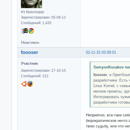
Из Краснодар
Зарегистрирован: 05-09-12
Сообщений: 1,420
Неактивен
foooser
02-11-15 03:09:01
Участник
SemyonKozakov пи
Зарегистрирован: 27-10-15
foooser
, в OpenSour
Сообщений: 312
разработчики. Есть 
Linux Kernel, с сем
мелкие проекты, где
Интегрировать чужие
разработчики готовы
Неприятно, все-таки себ
бюрократическое нечто а
твою судьбу, или что не