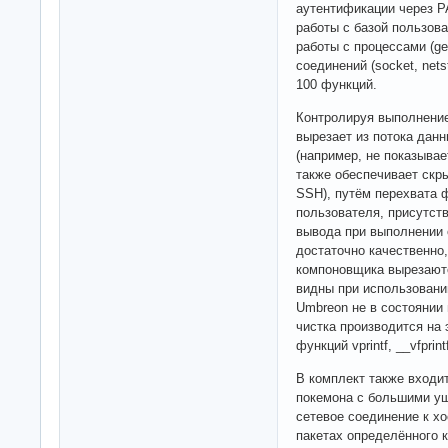
аутентификации через PA
работы с базой пользоват
работы с процессами (get
соединений (socket, nets
100 функций.
Контролируя выполнени
вырезает из потока дан
(например, не показывае
также обеспечивает скры
SSH), путём перехвата 
пользователя, присутств
вывода при выполнении
достаточно качественно
компоновщика вырезаютс
видны при использовании
Umbreon не в состоянии 
чистка производится на 
функций vprintf, __vfprin
В комплект также входит
покемона с большими уш
сетевое соединение к х
пакетах определённого 