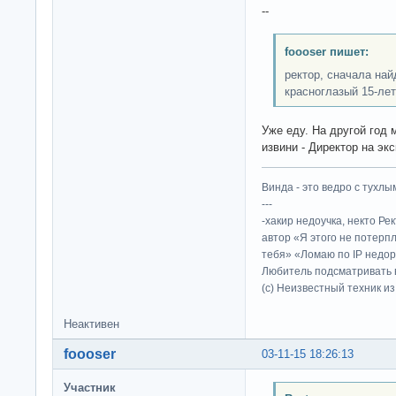
--
foooser пишет:
ректор, сначала най
красноглазый 15-лет
Уже еду. На другой год 
извини - Директор на экс
Винда - это ведро с тухлым
---
-хакир недоучка, некто Ре
автор «Я этого не потерп
тебя» «Ломаю по IP недор
Любитель подсматривать в
(c) Неизвестный техник и
Неактивен
foooser
03-11-15 18:26:13
Участник