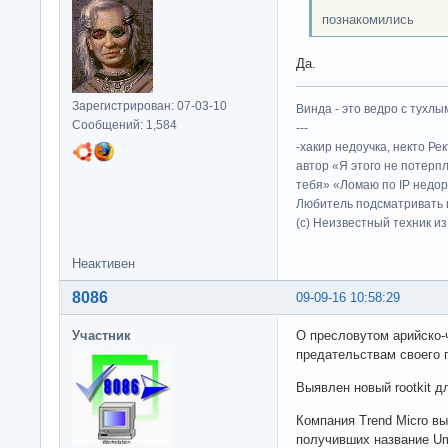
познакомились
Да.
Зарегистрирован: 07-03-10
Винда - это ведро с тухлым
Сообщений: 1,584
---
-хакир недоучка, некто Ре
автор «Я этого не потерп
тебя» «Ломаю по IP недор
Любитель подсматривать в
(c) Неизвестный техник и
Неактивен
8086
09-09-16 10:58:29
Участник
О пресловутом арийско-
предательствам своего п
Выявлен новый rootkit д
Компания Trend Micro вы
получивших название Um