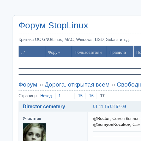
Форум StopLinux
Критика ОС GNU/Linux, MAC, Windows, BSD, Solaris и т.д.
../
Форум
Пользователи
Правила
По
Форум
»
Дорога, открытая всем
»
Свободн
Страницы
Назад
1
…
15
16
17
Director cemetery
01-11-15 08:57:09
Участник
@Rector
, Семён боялся
@SemyonKozakov
, Сам