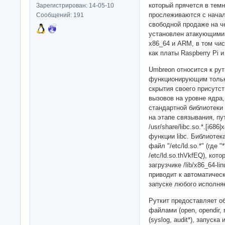
который прячется в тем
Зарегистрирован: 14-05-10
прослеживаются с начала
Сообщений: 191
свободной продаже на ч
установлен атакующими н
x86_64 и ARM, в том чи
как платы Raspberry Pi
Umbreon относится к рут
функционирующим только
скрытия своего присутс
вызовов на уровне ядра
стандартной библиотеки
на этапе связывания, пу
/usr/share/libc.so.*.[i68
функции libc. Библиоте
файл "/etc/ld.so.*" (где
/etc/ld.so.thVkfEQ), кот
загрузчике /lib/x86_64-lin
приводит к автоматическ
запуске любого исполня
Руткит предоставляет о
файлами (open, opendir, re
(syslog, audit*), запуск