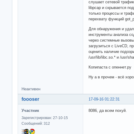
слушает сетевой трафик
libpcap и скрывается п
только процессы и трафи
перехвату функций got_p
Для обнаружения и удал
инструменты анализа с
через системные вызовы
загрузиться c LiveCD, 
оценить наличие подозри
/usr/lib/libc.so.* и /usr/sha
Копипаста с опеннет.ру
Ну а в прочем - всё хоро
Неактивен
foooser
17-09-16 01:22:31
Участник
8086, да всем похуй.
Зарегистрирован: 27-10-15
Сообщений: 312