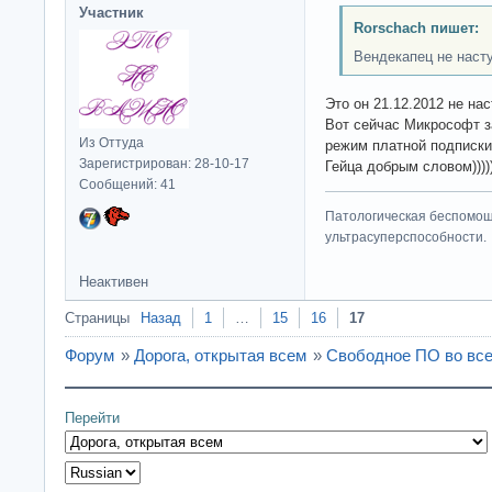
Участник
Rorschach пишет:
Вендекапец не насту
Это он 21.12.2012 не на
Вот сейчас Микрософт за
Из Оттуда
режим платной подписки
Зарегистрирован: 28-10-17
Гейца добрым словом))))
Сообщений: 41
Патологическая беспомощ
ультрасуперспособности.
Неактивен
Страницы
Назад
1
…
15
16
17
Форум
»
Дорога, открытая всем
»
Свободное ПО во все
Перейти