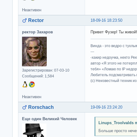
Неактивен
Rector
18-09-16 18:23:50
ректор Захаров
Привет Фузер! Ты живой!?
Винда - это ведро с тухлым
---
-хакир недоучка, некто Ре
автор «Я этого не потерп
тебя» «Ломаю по IP недор
Зарегистрирован: 07-03-10
Любитель подсматривать в
Сообщений: 1,584
(c) Неизвестный техник и
Неактивен
Rorschach
19-09-16 23:24:20
Еще один Великий Человек
Linups_Troolvalds 
Больше просто нечег