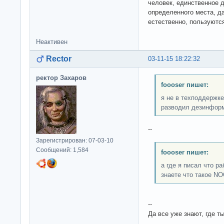
человек, единственное д
определенного места, д
естественно, пользуютс
Неактивен
Rector
03-11-15 18:22:32
ректор Захаров
foooser пишет:
я не в техподдержке
разводил дезинфор
--
Зарегистрирован: 07-03-10
Сообщений: 1,584
foooser пишет:
а где я писал что р
знаете что такое N
--
Да все уже знают, где т