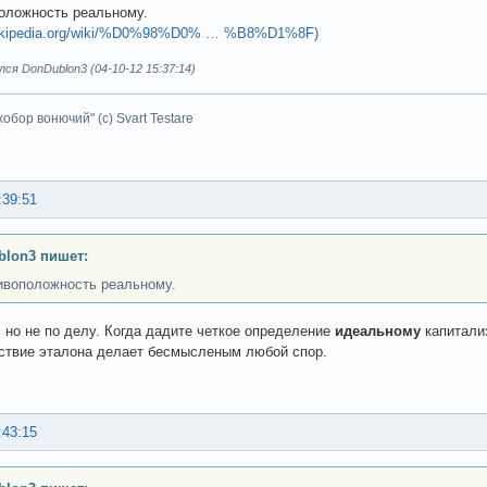
оложность реальному.
.wikipedia.org/wiki/%D0%98%D0% … %B8%D1%8F)
ся DonDublon3 (04-10-12 15:37:14)
хобор вонючий" (с) Svart Testare
:39:51
lon3 пишет:
ивоположность реальному.
, но не по делу. Когда дадите четкое определение
идеальному
капитали
ствие эталона делает бесмысленым любой спор.
:43:15