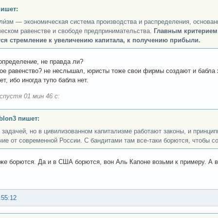
пишет:
ли́зм — экономическая система производства и распределения, основан
еском равенстве и свободе предпринимательства.
Главным критерием
ся стремление к увеличению капитала, к получению прибыли.
определение, не правда ли?
е равенство? не неслышал, юристы тоже свои фирмы создают и бабла х
т, ибо иногда тупо бабла нет.
спустя 01 мин 46 с:
lon3 пишет:
 задачей, но в цивилизованном капитализме работают законы, и принципы
чие от современной России. С бандитами там все-таки борются, чтобы с
оже борются. Да и в США борются, вон Аль Капоне возьми к примеру. А 
:55:12