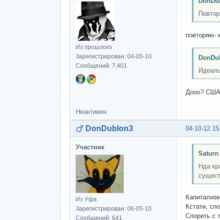
DonDub
Повтор
повторяю- 
Из прошлого
Зарегистрирован: 04-05-10
DonDub
Сообщений: 7,401
Идеаль
Дооо? США 
Неактивен
DonDublon3
04-10-12 15
Участник
Saturn
Нда кр
сущест
Капитализм
Из Уфа
Кстати, сп
Зарегистрирован: 06-05-10
Спорить с 
Сообщений: 641