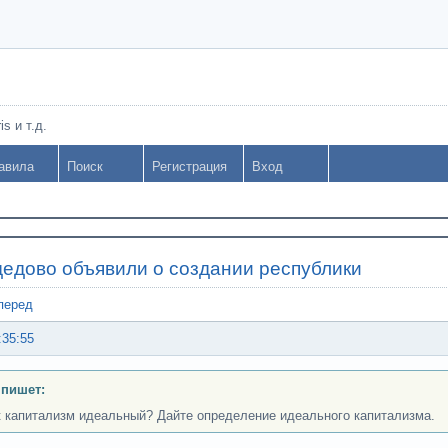
s и т.д.
авила
Поиск
Регистрация
Вход
едово объявили о создании республики
перед
:35:55
 пишет:
к капитализм идеальный? Дайте определение идеального капитализма.