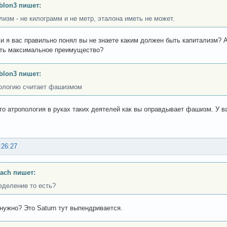
lon3 пишет:
лизм - не килограмм и не метр, эталона иметь не может.
ли я вас правильно понял вы не знаете каким должен быть капитализм? 
еть максимальное преимущество?
lon3 пишет:
ологию считает фашизмом
то атропология в руках таких деятелей как вы оправдывает фашизм. У ва
:26:27
ach пишет:
еделение то есть?
 нужно? Это Saturn тут выпендривается.