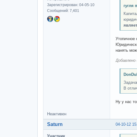
Зарегистрирован: 04-05-10
гугля 
Сообщений: 7,401
Капита
юридич
являет
Утопичное 
Юридическо
нанять може
Добавлено 
DonDub
Задача
В отли
Ну у нас т
Неактивен
Saturn
04-10-12 15
Участник