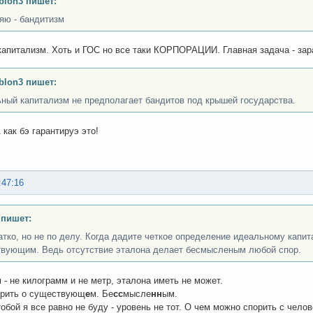
lon3 пишет:
яю - бандитизм
капитализм. Хоть и ГОС но все таки КОРПОРАЦИИ. Главная задача - зар
lon3 пишет:
ный капитализм не предполагает бандитов под крышей государства.
как бэ гарантируэ это!
:47:16
 пишет:
атко, но не по делу. Когда дадите четкое определение идеальному капит
вующим. Ведь отсутствие эталона делает бесмысленым любой спор.
 - не килограмм и не метр, эталона иметь не может.
орить о существующ
е
м. Бе
сс
мысле
нн
ым.
тобой я все равно не буду - уровень не тот. О чем можно спорить с чело