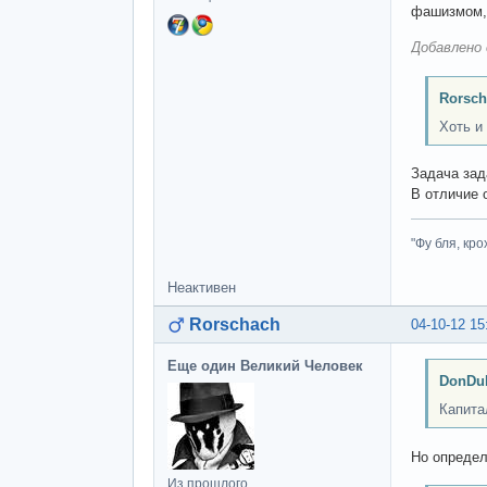
фашизмом, 
Добавлено 
Rorsch
Хоть и
Задача зад
В отличие 
"Фу бля, кро
Неактивен
Rorschach
04-10-12 15
Еще один Великий Человек
DonDub
Капита
Но определ
Из прошлого