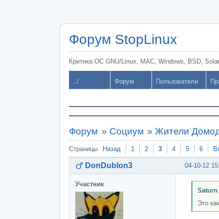
Форум StopLinux
Критика ОС GNU/Linux, MAC, Windows, BSD, Solari
../
Форум
Пользователи
Пр
Форум
»
Социум
»
Жители Домод
Страницы
Назад
1
2
3
4
5
6
В
DonDublon3
04-10-12 15
Участник
Saturn
Это ка