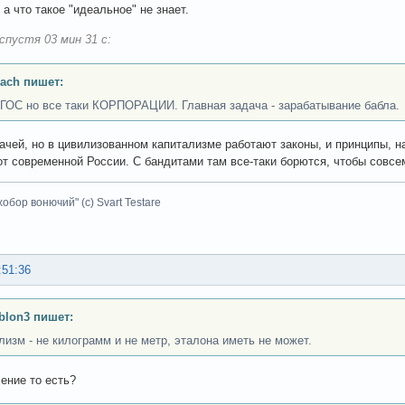
а что такое "идеальное" не знает.
спустя 03 мин 31 с:
ach пишет:
 ГОС но все таки КОРПОРАЦИИ. Главная задача - зарабатывание бабла.
ачей, но в цивилизованном капитализме работают законы, и принципы, на
от современной России. С бандитами там все-таки борются, чтобы совсе
хобор вонючий" (с) Svart Testare
:51:36
lon3 пишет:
лизм - не килограмм и не метр, эталона иметь не может.
ение то есть?