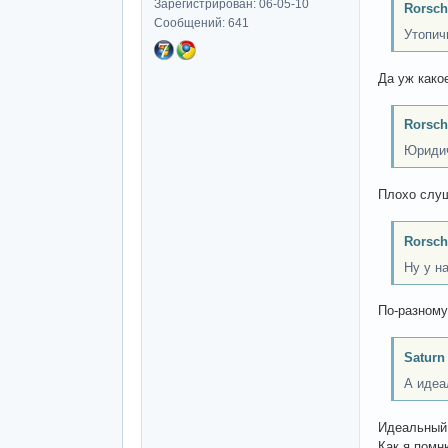
Зарегистрирован: 06-05-10
Rorsch
Сообщений: 641
Утопич
Да уж какое
Rorsch
Юридич
Плохо слу
Rorsch
Ну у н
По-разному
Saturn
А идеа
Идеальный 
Как я помн