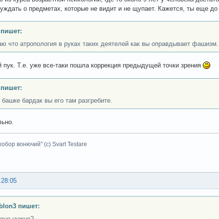
уждать о предметах, которые не видит и не щупает. Кажется, ты еще до 
 пишет:
аю что атропология в руках таких деятелей как вы оправдывает фашизм.
 пук. Т.е. уже все-таки пошла коррекция предыдущей точки зрения
 пишет:
в башке бардак вы его там разгребите.
ьно.
хобор вонючий" (с) Svart Testare
:28:05
lon3 пишет:
 оно нужно?