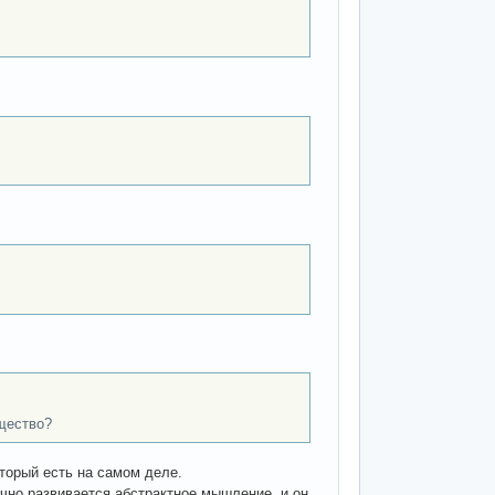
щество?
оторый есть на самом деле.
точно развивается абстрактное мышление, и он