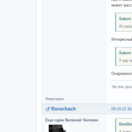
может расс
Saturn
Я счит
Интересный
Saturn
У вас 
Очаровател
"Фу бля, кро
Неактивен
Rorschach
04-10-12 16
Еще один Великий Человек
DonDub
А тебе