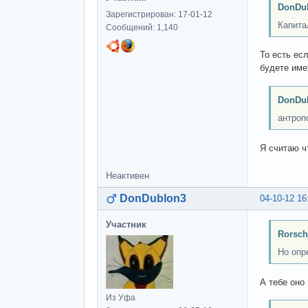
DonDub
Зарегистрирован: 17-01-12
Капита
Сообщений: 1,140
То есть ес
будете им
DonDub
антроп
Я считаю ч
Неактивен
DonDublon3
04-10-12 16
Участник
Rorsch
Но опр
А тебе оно
Из Уфа