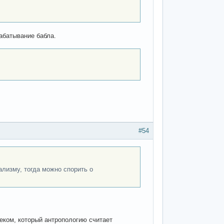
абатывание бабла.
#54
ализму, тогда можно спорить о
веком, который антропологию считает