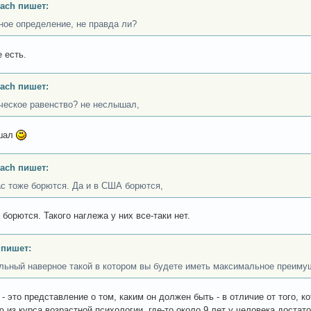
ach пишет:
ное определение, не правда ли?
 есть.
ach пишет:
еское равенство? не неслышал,
шал
ach пишет:
ас тоже борются. Да и в США борются,
 борются. Такого наглежа у них все-таки нет.
 пишет:
льный наверное такой в котором вы будете иметь максимальное преиму
- это представление о том, каким он должен быть - в отличие от того, к
ю из курса возрастной психологии, где-то около 9 лет у человека доста