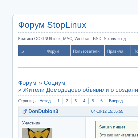
Форум StopLinux
Критика ОС GNU/Linux, MAC, Windows, BSD, Solaris и т.д.
../
Форум
Пользователи
Правила
По
Форум
»
Социум
»
Жители Домодедово объявили о создани
Страницы
Назад
1
2
3
4
5
6
Вперед
DonDublon3
04-10-12 15:35:55
Участник
Saturn пишет:
Это как капитализм