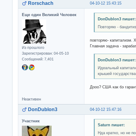
Rorschach
04-10-12 15:43:15
Еще один Великий Человек
DonDublon3 пишет:
Повторяю - бандити
повторяю- капитализм. 
Главная задача - зараба
Из прошлого
Зарегистрирован: 04-05-10
Сообщений: 7,401
DonDublon3 пишет:
Идеальный капитали
крышей государства
Дооо? США как бэ гарант
Неактивен
DonDublon3
04-10-12 15:47:16
Участник
Saturn пишет:
Нда кратко, но не п