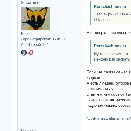
Участник
Rorschach пишет:
Зато вырубили все н
ОТлично
Я и говорю - пришлось и
Из Уфа
Зарегистрирован: 06-05-10
Сообщений: 641
Rorschach пишет:
Ну мы перенимаем т
Рейдерские захваты
Если без сарказма - то 
худшее.
А есть лучшее, которое 
перенимали лучшее.
Этим я отличаюсь от Та
считает автоматическим
национализацию, соответ
"Фу бля, крохобор вонючий"
Неактивен