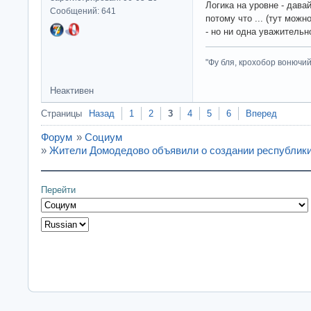
Логика на уровне - дава
Сообщений: 641
потому что ... (тут мо
- но ни одна уважительно
"Фу бля, крохобор вонючий"
Неактивен
Страницы
Назад
1
2
3
4
5
6
Вперед
Форум
»
Социум
»
Жители Домодедово объявили о создании республик
Перейти