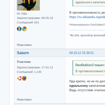
идеального капитал
В противоположность ре
Из Уфа
https://ru.wikipedia.o
Зарегистрирован: 06-05-10
Сообщений: 641
Редактировался DonDublon3 (
"Фу бля, крохобор вонючий"
Неактивен
Saturn
04-10-12 15:39:51
Участник
DonDublon3 пишет:
Зарегистрирован: 17-01-12
В противоположност
Сообщений: 1,140
Нда кратко, но не по де
идеальному
капитализм
Ведь отсутствие эталон
Неактивен