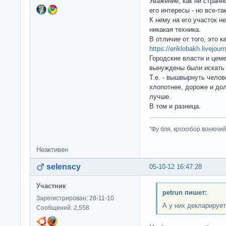
Уважение, как ни странн
его интересы - но все-та
К нему на его участок н
никакая техника.
В отличие от того, это 
https://eriklobakh.livejou
Городские власти и цеме
вынуждены были искать 
Т.е. - вышвырнуть челов
хлопотнее, дороже и дол
лучше.
В том и разница.
"Фу бля, крохобор вонючий"
Неактивен
selenscy
05-10-12 16:47:28
Участник
petrun пишет:
Зарегистрирован: 28-11-10
А у них декларирует
Сообщений: 2,558