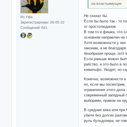
на властьимущих
Не сказал бы.
Из Уфа
Если бы было так - то 
Зарегистрирован: 06-05-10
от простолюдинов.
Сообщений: 641
В том-то и фишка, что с
основном направлен на 
Хотя возможности у них
законам, а не благодаря
безобразия проще, isn't i
Если раньше можно было
рабство, и это было в п
комильфо. Уводят, но с
Конечно, возможности и
но, если мы посмотрим,
ограничения этого дела 
современный западный с
выборами, правом на ору
В средние века или при
убили без долгих разгов
руль бульдозера, не гов