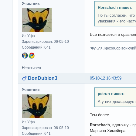
Участник
Rorschach пишет:
Но ты согласен, что
уважения к его част
Все познается в сравнен
Из Уфа
Зарегистрирован: 06-05-10
Сообщений: 641
"Фу бля, крохобор вонючий"
Неактивен
DonDublon3
05-10-12 16:43:59
Участник
petrun пишет:
А у них декларирует
Тем более.
Из Уфа
Rorschach
, вдогонку - 
Зарегистрирован: 06-05-10
Марвина Химейера.
Сообщений: 641