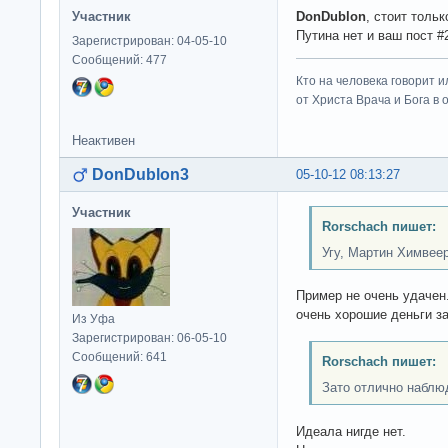
Участник
DonDublon
, стоит толь
Путина нет и ваш пост #
Зарегистрирован: 04-05-10
Сообщений: 477
Кто на человека говорит и
от Христа Врача и Бога в о
Неактивен
DonDublon3
05-10-12 08:13:27
Участник
Rorschach пишет:
Угу, Мартин Химвеер
Пример не очень удачен
очень хорошие деньги за
Из Уфа
Зарегистрирован: 06-05-10
Сообщений: 641
Rorschach пишет:
Зато отлично наблю
Идеала нигде нет.