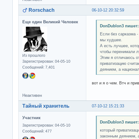
Rorschach
06-10-12 20:32:59
Еще один Великий Человек
DonDublon3 пишет:
Если без сарказма -
мы худшее.
А есть лучшее, кото
чтобы перенимали л
Из прошлого
Этим я отличаюсь о
Зарегистрирован: 04-05-10
приватизацию счита
Сообщений: 7,401
деянием, а национал
вот и я о чем. Втч и пр
Неактивен
Тайный хранитель
07-10-12 15:21:33
Участник
DonDublon3 пишет:
Зарегистрирован: 04-05-10
который приватизац
Сообщений: 477
законным деянием, 