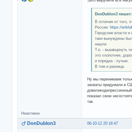
Зато вырубили все нахуй
DonDublon3 пишет:
В отличие от того, 
России:
https://erik
Городские власти и 
таки вынуждены были
нашли.
Т.е. - вышвырнуть ч
это хлопотнее, дор
и порядка - лучше.
В том и разница.
Ну мы перенимаем тольк
захваты придумали в СШ
довеликодепрессионный 
показал свою несостоят
так.
Неактивен
DonDublon3
06-10-12 20:18:47