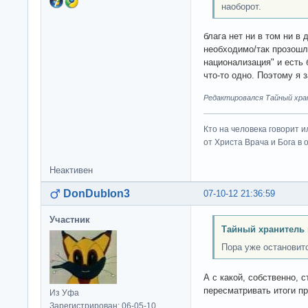
наоборот.
блага нет ни в том ни в 
необходимо/так прозошло
национализация" и есть 
что-то одно. Поэтому я з
Редактировался Тайный хран
Кто на человека говорит и
от Христа Врача и Бога в о
Неактивен
DonDublon3
07-10-12 21:36:59
Участник
Тайный хранитель 
Пора уже остановитс
А с какой, собственно, 
пересматривать итоги п
Из Уфа
Зарегистрирован: 06-05-10