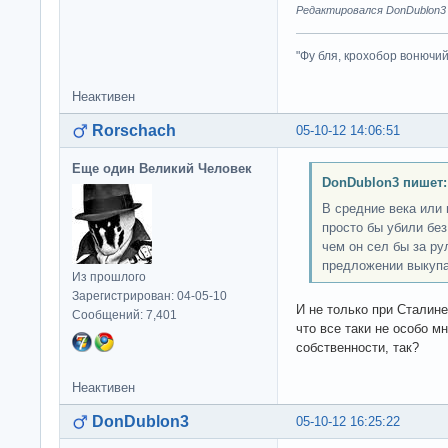
Редактировался DonDublon3 (
"Фу бля, крохобор вонючий"
Неактивен
Rorschach
05-10-12 14:06:51
Еще один Великий Человек
DonDublon3 пишет:
В средние века или
просто бы убили без
чем он сел бы за ру
предложении выкупа
Из прошлого
Зарегистрирован: 04-05-10
И не только при Сталине
Сообщений: 7,401
что все таки не особо м
собственности, так?
Неактивен
DonDublon3
05-10-12 16:25:22