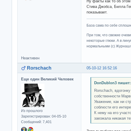
Ну факты как то об это
Стива Джобса, Билла Гей
показывает.
База сама по себе сплошно
При том, что свежие очев
некоторые глюки. А в лину
нормальными (c) Журна
Неактивен
Rorschach
05-10-12 16:52:16
Еще один Великий Человек
DonDublon3 пишет:
Rorschach, вдогонку
собственности Марв
Уважение, как ни ст
соблюсти его интере
Из прошлого
К нему на его участ
Зарегистрирован: 04-05-10
заезжала никакая те
Сообщений: 7,401