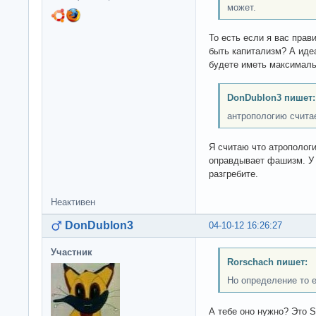
может.
То есть если я вас прав
быть капитализм? А иде
будете иметь максимал
DonDublon3 пишет:
антропологию счит
Я считаю что атропологи
оправдывает фашизм. У 
разгребите.
Неактивен
DonDublon3
04-10-12 16:26:27
Участник
Rorschach пишет:
Но определение то 
А тебе оно нужно? Это S