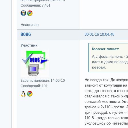
Сообщений: 7,401
Неактивен
8086
30-01-16 10:04:48
Участник
foooser пишет:
А с фазы на ноль - 
идет в дома во вво
юзерам.
Не всегда так. До юзеров
Зарегистрирован: 14-05-10
зависит от комутации на
Сообщений: 191
сеть, до транса, а с нег
сталкивался с такой хит
сельской местности. Умо
транса и 2х110 - после.
три провода), с нулём - 
110 В - тогда только то
уколовшись об четвёртый