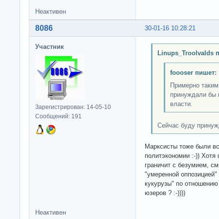
Неактивен
8086
30-01-16 10:28:21
Участник
Linups_Troolvalds 
foooser пишет:
Примерно таким
принуждали бы к
власти.
Зарегистрирован: 14-05-10
Сообщений: 191
Сейчас буду принужд
Марксисты тоже были в
политэкономии :-)) Хот
граничит с безумием, с
"умеренной оппозицией" 
кукурузы" по отношению
юзеров ? :-))))
Неактивен