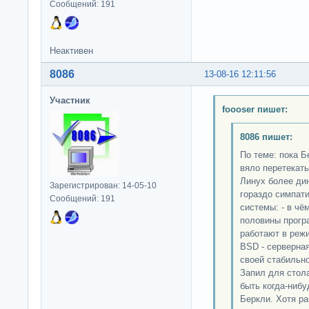
Сообщений: 191
Неактивен
8086
13-08-16 12:11:56
Участник
foooser пишет:
8086 пишет:
По теме: пока 
вяло перетекать
Линух более ди
Зарегистрирован: 14-05-10
гораздо симпати
Сообщений: 191
системы: - в чё
половины прогр
работают в реж
BSD - серверная
своей стабильно
Запил для стола
быть когда-ниб
Беркли. Хотя ра