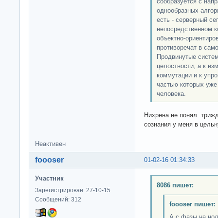
сообразуется с нап
однообразных алгор
есть - серверный се
непосредственном к
объектно-ориентиро
противоречат в сам
Продвинутые систем
целостности, а к из
коммутации и к упр
частью которых уже
человека.
Нихрена не понял. трижд
сознания у меня в цельн
Неактивен
foooser
01-02-16 01:34:33
Участник
8086 пишет:
Зарегистрирован: 27-10-15
Сообщений: 312
foooser пишет:
А с фазы на нол