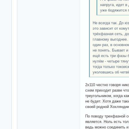
напруга, идет в
уже бодяжится 
Не всегда так. До ю
это зависит от кому
трёхфазная сеть, до 
главному выгоднее. 
один раз, в основно
не понять. Бывает и 
ещё есть три фазы б
нулём - четыре тянут
тогда только токоис
уколовшись об четвё
2х110 честно говоря ник
схем приходит разве чт
треугольником, когда ка
не будет. Хотя даже так
своей родной Хохляндии
По поводу трехфазной се
является. Ноль есть тол
ведь можно соединить и 