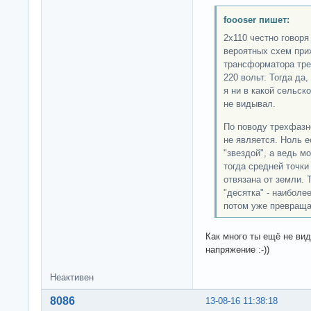
foooser пишет:
2х110 честно говоря
вероятных схем при
трансформатора тре
220 вольт. Тогда да
я ни в какой сельск
не видывал.
По поводу трехфазно
не является. Ноль е
"звездой", а ведь м
тогда средней точки
отвязана от земли. 
"десятка" - наиболе
потом уже превраща
Как много ты ещё не вид
напряжение :-))
Неактивен
8086
13-08-16 11:38:18