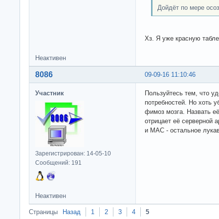
Дойдёт по мере осо
Хз. Я уже красную табле
Неактивен
8086
09-09-16 11:10:46
Участник
Пользуйтесь тем, что у
потребностей. Но хоть уб
фимоз мозга. Назвать её
отрицает её серверной 
и MAC - остальное лука
Зарегистрирован: 14-05-10
Сообщений: 191
Неактивен
Страницы
Назад
1
2
3
4
5