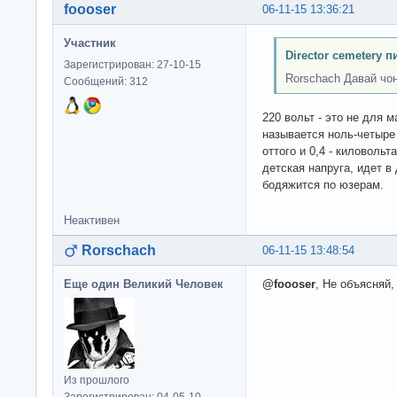
foooser
06-11-15 13:36:21
Участник
Director cemetery п
Зарегистрирован: 27-10-15
Rorschach Давай чо
Сообщений: 312
220 вольт - это не для 
называется ноль-четыре 
оттого и 0,4 - киловольт
детская напруга, идет в
бодяжится по юзерам.
Неактивен
Rorschach
06-11-15 13:48:54
Еще один Великий Человек
@foooser
, Не объясняй,
Из прошлого
Зарегистрирован: 04-05-10