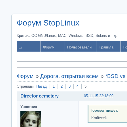
Форум StopLinux
Критика ОС GNU/Linux, MAC, Windows, BSD, Solaris и т.д.
../
Форум
Пользователи
Правила
По
Форум
»
Дорога, открытая всем
»
*BSD vs 
Страницы
Назад
1
2
3
4
5
Director cemetery
05-11-15 22:18:09
Участник
foooser пишет:
Kraftwerk