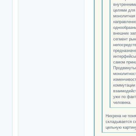
внутренним
целями для 
монолитная 
направленн
однообразн
внешних зап
сегмент рын
непосредств
предназнач
интерфейсы
самом прин
Продвинуты
монолитност
изменчивос
коммутации
взаимодейст
уже по факт
человека.
Нихрена не поня
складывается се
цельную картину