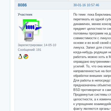
8086
30-01-16 10:57:46
Участник
По теме: пока Берклиан
перетекать из одной суб
динамичен, менее консе
предмет целостности сис
половины программ на д
совместимости с линухо
основе и во всей своей 
Зарегистрирован: 14-05-10
линуха. Запил для стола
Сообщений: 191
когда-нибудь родящая н
работать можно хоть в Mi
оправдано внутренними 
усилий. То, что она моно
направленностью на бо
обработки внешних запро
Для работы в непосредс
предназначены объектно
BSD противоречат в сам
Продвинутые системы ст
целостности, а к измен
к упрощению взаимодейс
факту являются органы 