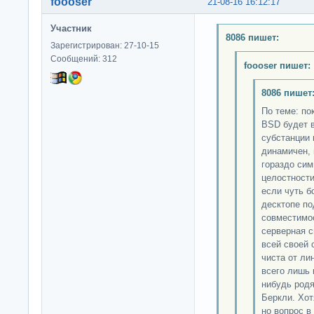
foooser
21-08-16 16:12:17
Участник
8086 пишет:
Зарегистрирован: 27-10-15
Сообщений: 312
foooser пишет:
8086 пишет
По теме: по
BSD будет в
субстанции 
динамичен, 
гораздо сим
целостности
если чуть б
десктопе п
совместимо
серверная с
всей своей 
чиста от ли
всего лишь 
нибудь род
Беркли. Хот
но вопрос в