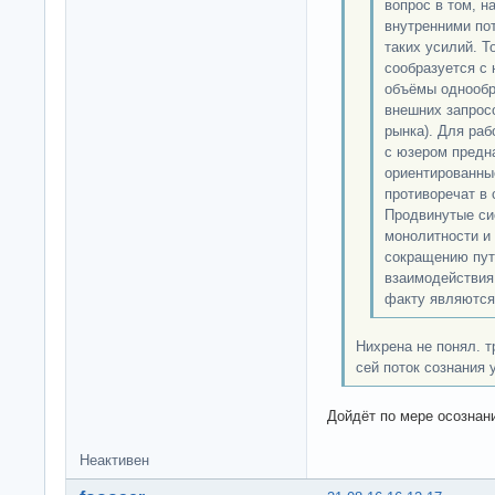
вопрос в том, н
внутренними по
таких усилий. То
сообразуется с
объёмы однообр
внешних запросо
рынка). Для раб
с юзером предн
ориентированны
противоречат в
Продвинутые си
монолитности и 
сокращению пут
взаимодействия 
факту являются
Нихрена не понял. 
сей поток сознания 
Дойдёт по мере осознан
Неактивен