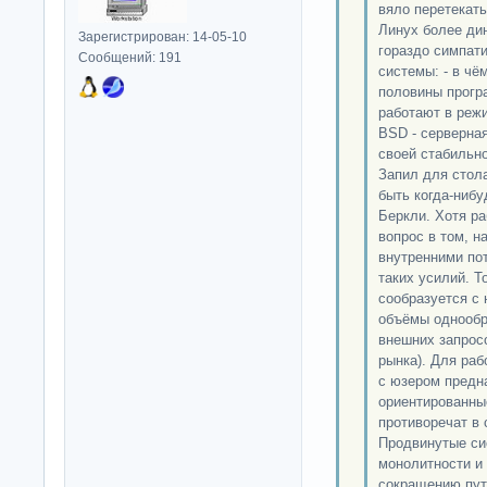
вяло перетекать
Линух более ди
Зарегистрирован: 14-05-10
гораздо симпати
Сообщений: 191
системы: - в чё
половины прогр
работают в реж
BSD - серверная
своей стабильно
Запил для стола
быть когда-ниб
Беркли. Хотя ра
вопрос в том, н
внутренними по
таких усилий. То
сообразуется с
объёмы однообр
внешних запросо
рынка). Для раб
с юзером предн
ориентированны
противоречат в
Продвинутые си
монолитности и 
сокращению пут