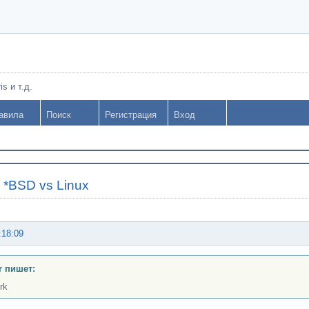
s и т.д.
авила
Поиск
Регистрация
Вход
»
*BSD vs Linux
:18:09
r пишет:
rk