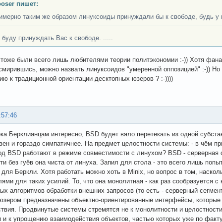
ooser пишет:
имерно таким же образом линуксоиды принуждали бы к свободе, будь у н
 буду принуждать Вас к свободе. .....
тоже были всего лишь любителями теории политэкономии :-)) Хотя фана
смирившись, можно назвать линуксоидов "умеренной оппозицией" :-)) Но 
ию к традиционной ориентации десктопных юзеров ? :-))))
:57:46
ока Берклианцам интересно, BSD будет вяло перетекать из одной субста
вен и гораздо симпатичнее. На предмет целостности системы: - в чём п
од BSD работают в режиме совместимости с линухом? BSD - серверная с
ти без гуёв она чиста от линуха. Запил для стола - это всего лишь поп
для Беркли. Хотя работать можно хоть в Minix, но вопрос в том, наско
лями для таких усилий. То, что она монолитная - как раз сообразуется
ых алгоритмов обработки внешних запросов (то есть - серверный сегмен
 юзером предназначены объектно-ориентированные интерфейсы, которые
твия. Продвинутые системы стремятся не к монолитности и целостности
 и к упрощению взаимодействия объектов, частью которых уже по факту