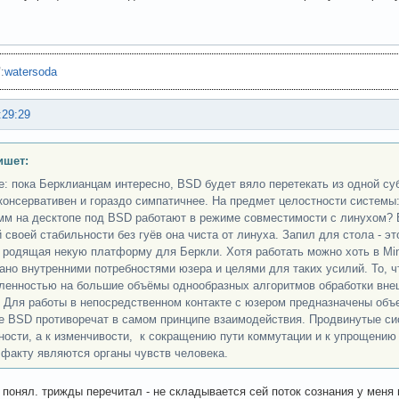
"
:
watersoda
:29:29
ишет:
е: пока Берклианцам интересно, BSD будет вяло перетекать из одной су
консервативен и гораздо симпатичнее. На предмет целостности системы:
мм на десктопе под BSD работают в режиме совместимости с линухом? B
й своей стабильности без гуёв она чиста от линуха. Запил для стола - эт
 родящая некую платформу для Беркли. Хотя работать можно хоть в Mini
ано внутренними потребностями юзера и целями для таких усилий. То, чт
ленностью на большие объёмы однообразных алгоритмов обработки внешн
. Для работы в непосредственном контакте с юзером предназначены объ
е BSD противоречат в самом принципе взаимодействия. Продвинутые си
ности, а к изменчивости, к сокращению пути коммутации и к упрощению
 факту являются органы чувств человека.
 понял. трижды перечитал - не складывается сей поток сознания у меня 