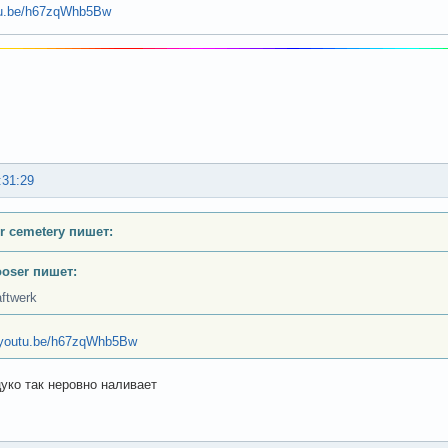
utu.be/h67zqWhb5Bw
:31:29
or cemetery пишет:
ooser пишет:
ftwerk
//youtu.be/h67zqWhb5Bw
цуко так неровно наливает