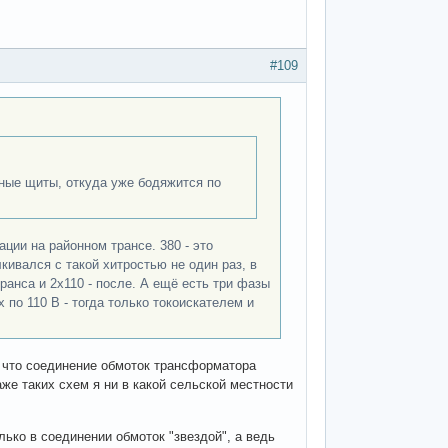
#109
одные щиты, откуда уже бодяжится по
ации на районном трансе. 380 - это
лкивался с такой хитростью не один раз, в
ранса и 2х110 - после. А ещё есть три фазы
х по 110 В - тогда только токоискателем и
е что соединение обмоток трансформатора
аже таких схем я ни в какой сельской местности
лько в соединении обмоток "звездой", а ведь