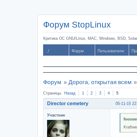
Форум StopLinux
Критика ОС GNU/Linux, MAC, Windows, BSD, Solari
../
Форум
Пользователи
Пр
Форум
»
Дорога, открытая всем
Страницы
Назад
1
2
3
4
5
Director cemetery
05-11-15 22
Участник
fooose
Kraftwe