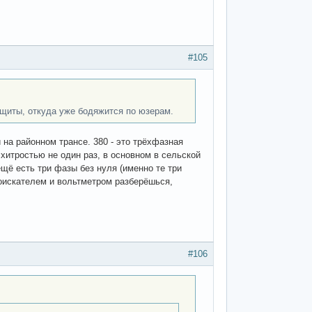
#105
е щиты, откуда уже бодяжится по юзерам.
и на районном трансе. 380 - это трёхфазная
й хитростью не один раз, в основном в сельской
ещё есть три фазы без нуля (именно те три
окоискателем и вольтметром разберёшься,
#106