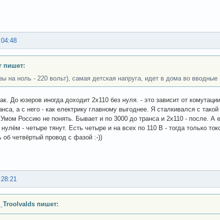
:04:48
r пишет:
зы на ноль - 220 вольт), самая детская напруга, идет в дома во вводны
ак. До юзеров иногда доходит 2х110 без нуля. - это зависит от комутаци
анса, а с него - как електрику главному выгоднее. Я сталкивался с тако
 Умом Россию не понять. Бывает и по 3000 до транса и 2х110 - после. А 
с нулём - четыре тянут. Есть четыре и на всех по 110 В - тогда только т
 об четвёртый провод с фазой :-))
:28:21
_Troolvalds пишет: