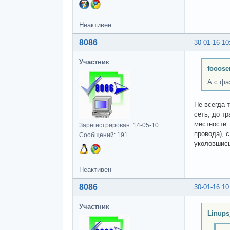
Неактивен
8086
30-01-16 10
Участник
fooose
А с фа
Не всегда т
сеть, до тр
местности.
Зарегистрирован: 14-05-10
провода), 
Сообщений: 191
уколовшись
Неактивен
8086
30-01-16 10
Участник
Linups