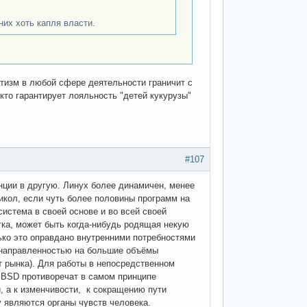
их хоть капля власти.
тизм в любой сфере деятельности граничит с
кто гарантирует лояльность "детей кукурузы"
#107
нции в другую. Линух более динамичен, менее
рикол, если чуть более половины программ на
истема в своей основе и во всей своей
ытка, может быть когда-нибудь родящая некую
лько это оправдано внутренними потребностями
 с направленностью на большие объёмы
т рынка). Для работы в непосредственном
 BSD противоречат в самом принципе
, а к изменчивости, к сокращению пути
 являются органы чувств человека.