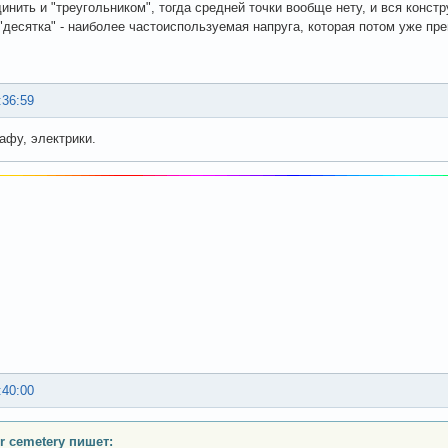
инить и "треугольником", тогда средней точки вообще нету, и вся конст
"десятка" - наиболее частоиспользуемая напруга, которая потом уже пр
:36:59
афу, электрики.
:40:00
or cemetery пишет: