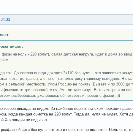
:34:33
ишет:
ooser пишет:
с фазы на ноль - 220 вольт), самая детская напруга, идет в дома во вв
ерам.
да так. До юзеров иногда доходит 2х110 без нуля. - это зависит от комут
зная сеть, до транса, а с него - как електрику главному выгоднее. Я ста
ом в сельской местности. Умом Россию не понять. Бывает и по 3000 до т
я (именно те три провода), с нулём - четыре тянут. Есть четыре и на все
етром разберёшься, уколовшись об четвёртый провод с фазой :-))
но говоря никогда не видел. Из наиболее вероятных схем приходит разв
ком, когда каждая обмотка на 220 вольт. Тогда да, нуля не будет. Хотя д
ой Хохляндии не видывал.
трехфазной сети без нуля -так это и новостью не является. Ноль есть то