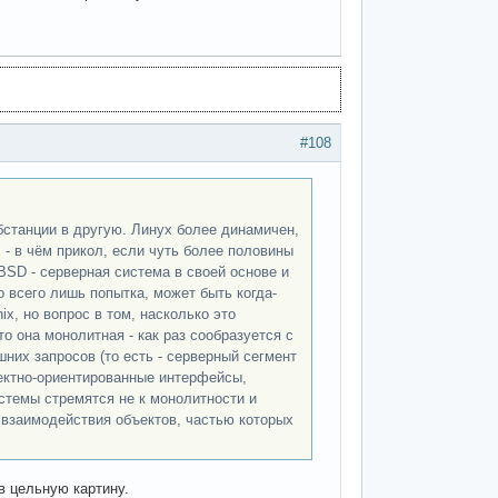
#108
бстанции в другую. Линух более динамичен,
 - в чём прикол, если чуть более половины
SD - серверная система в своей основе и
о всего лишь попытка, может быть когда-
x, но вопрос в том, насколько это
о она монолитная - как раз сообразуется с
их запросов (то есть - серверный сегмент
ектно-ориентированные интерфейсы,
стемы стремятся не к монолитности и
 взаимодействия объектов, частью которых
в цельную картину.