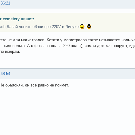
:36:21
or cemetery пишет:
ach Давай чонить ебани про 220V в Линухе
- это не для магистралов. Кстати у магистралов такое называется ноль-ч
4 - киловольта. А с фазы на ноль - 220 вольт), самая детская напруга, 
по юзерам.
:48:54
 Не объясняй, он все равно не поймет.