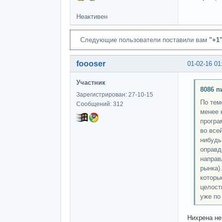
Неактивен
Следующие пользователи поставили вам
"+1
foooser
01-02-16 01
Участник
8086 п
Зарегистрирован: 27-10-15
По тем
Сообщений: 312
менее 
програ
во все
нибудь
оправд
направ
рынка)
которы
целост
уже по
Нихрена не