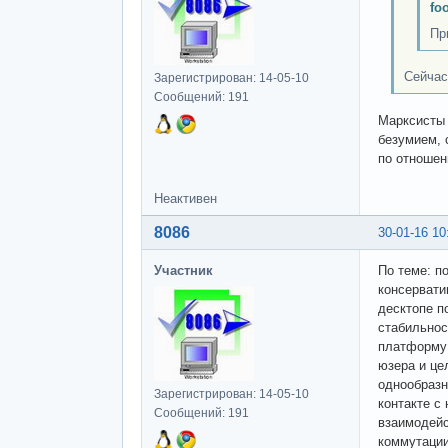
fo
Пр
Сейчас
Зарегистрирован: 14-05-10
Сообщений: 191
Марксисты 
безумием, 
по отношен
Неактивен
8086
30-01-16 10
Участник
По теме: п
консервати
десктопе п
стабильнос
платформу 
юзера и це
однообразн
Зарегистрирован: 14-05-10
контакте с
Сообщений: 191
взаимодейс
коммутации