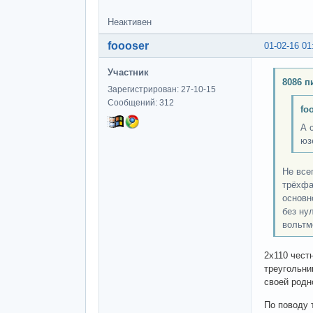
Неактивен
foooser
01-02-16 01
Участник
8086 п
Зарегистрирован: 27-10-15
Сообщений: 312
fo
А 
юз
Не всег
трёхфа
основн
без нул
вольтм
2х110 чест
треугольни
своей родн
По поводу 