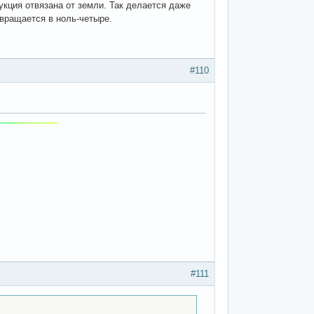
рукция отвязана от земли. Так делается даже
евращается в ноль-четыре.
#110
#111